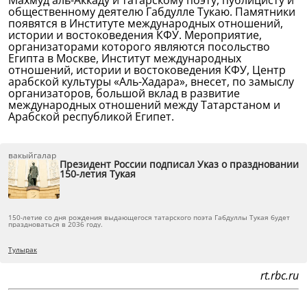
Махмуд аль-Аккаду и татарскому поэту, публицисту и
общественному деятелю Габдулле Тукаю. Памятники
появятся в Институте международных отношений,
истории и востоковедения КФУ. Мероприятие,
организаторами которого являются посольство
Египта в Москве, Институт международных
отношений, истории и востоковедения КФУ, Центр
арабской культуры «Аль-Хадара», внесет, по замыслу
организаторов, большой вклад в развитие
международных отношений между Татарстаном и
Арабской республикой Египет.
вакыйгалар
Президент России подписал Указ о праздновании
150-летия Тукая
150-летие со дня рождения выдающегося татарского поэта Габдуллы Тукая будет
праздноваться в 2036 году.
Тулырак
rt.rbc.ru