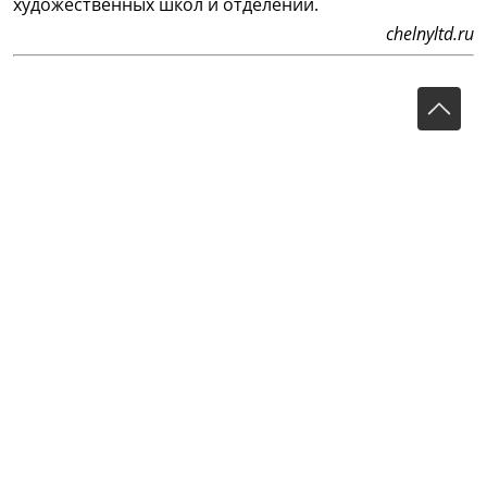
художественных школ и отделений.
chelnyltd.ru
Тукай дөньясы (Мир Тукая) • сайт «Габдулла Тукай» •
gabdullatukay.ru
Главный редактор сетевого издания «Тукай дөньясы»
(Мир Тукая):
Гадельшина Лилия Адгамовна
Адрес редакции:
420066, Российская Федерация,
Республика Татарстан, г. Казань, ул. Декабристов, д. 2