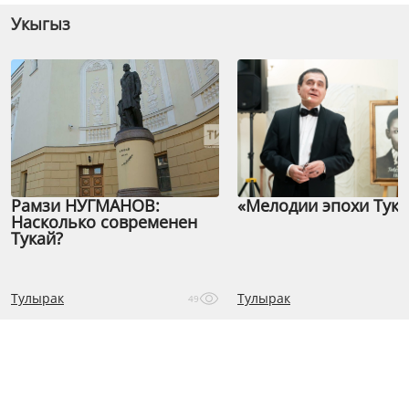
Укыгыз
Рамзи НУГМАНОВ:
«Мелодии эпохи Тука
Насколько современен
Тукай?
Тулырак
Тулырак
49