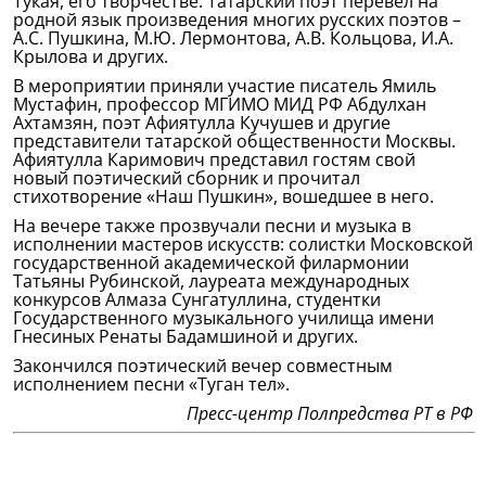
Тукая, его творчестве. Татарский поэт перевел на
родной язык произведения многих русских поэтов –
А.С. Пушкина, М.Ю. Лермонтова, А.В. Кольцова, И.А.
Крылова и других.
В мероприятии приняли участие писатель Ямиль
Мустафин, профессор МГИМО МИД РФ Абдулхан
Ахтамзян, поэт Афиятулла Кучушев и другие
представители татарской общественности Москвы.
Афиятулла Каримович представил гостям свой
новый поэтический сборник и прочитал
стихотворение «Наш Пушкин», вошедшее в него.
На вечере также прозвучали песни и музыка в
исполнении мастеров искусств: солистки Московской
государственной академической филармонии
Татьяны Рубинской, лауреата международных
конкурсов Алмаза Сунгатуллина, студентки
Государственного музыкального училища имени
Гнесиных Ренаты Бадамшиной и других.
Закончился поэтический вечер совместным
исполнением песни «Туган тел».
Пресс-центр Полпредства РТ в РФ