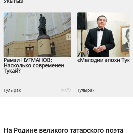
Укыгыз
Рамзи НУГМАНОВ:
«Мелодии эпохи Тука
Насколько современен
Тукай?
Тулырак
Тулырак
50
На Родине великого татарского поэта