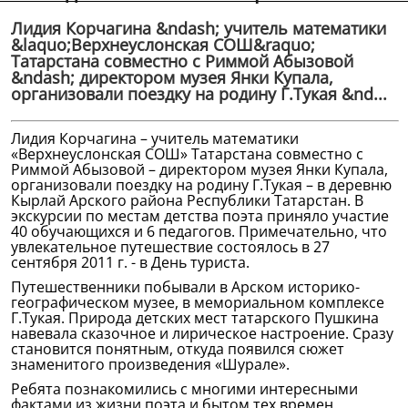
Лидия Корчагина &ndash; учитель математики
&laquo;Верхнеуслонская СОШ&raquo;
Татарстана совместно с Риммой Абызовой
&ndash; директором музея Янки Купала,
организовали поездку на родину Г.Тукая &nd...
Лидия Корчагина – учитель математики
«Верхнеуслонская СОШ» Татарстана совместно с
Риммой Абызовой – директором музея Янки Купала,
организовали поездку на родину Г.Тукая – в деревню
Кырлай Арского района Республики Татарстан. В
экскурсии по местам детства поэта приняло участие
40 обучающихся и 6 педагогов. Примечательно, что
увлекательное путешествие состоялось в 27
сентября 2011 г. - в День туриста.
Путешественники побывали в Арском историко-
географическом музее, в мемориальном комплексе
Г.Тукая. Природа детских мест татарского Пушкина
навевала сказочное и лирическое настроение. Сразу
становится понятным, откуда появился сюжет
знаменитого произведения «Шурале».
Ребята познакомились с многими интересными
фактами из жизни поэта и бытом тех времен.