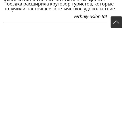
Поездка расширила кругозор туристов, которые
получили настоящее эстетическое удовольствие.
verhniy-uslon.tatarstan.ru
Кильдибеков Рустем Ахмедович и
Кильдибекова Мария Семеновна -
художники
Кильдибеков Рустем Ахмедович и
Кильдибекова Мария Семеновна - художники,
за совместные произведения монументального
и декоративно-прикладного искусства,
созданные для интерьеров и экстерьеров
обществ...
Кильдибеков
Рустем
Ахмедович
и
Кильдибекова