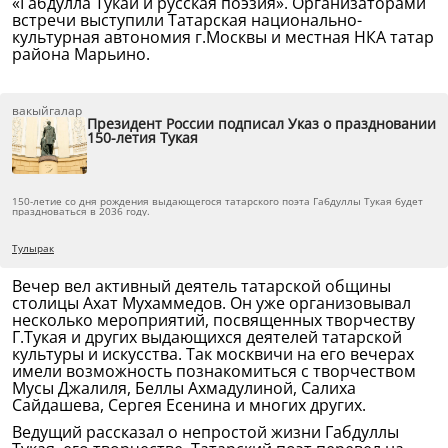
«Габдулла Тукай и русская поэзия». Организаторами
встречи выступили Татарская национально-
культурная автономия г.Москвы и местная НКА татар
района Марьино.
вакыйгалар
Президент России подписал Указ о праздновании
150-летия Тукая
150-летие со дня рождения выдающегося татарского поэта Габдуллы Тукая будет
праздноваться в 2036 году.
Тулырак
Вечер вел активный деятель татарской общины
столицы Ахат Мухаммедов. Он уже организовывал
несколько мероприятий, посвященных творчеству
Г.Тукая и других выдающихся деятелей татарской
культуры и искусства. Так москвичи на его вечерах
имели возможность познакомиться с творчеством
Мусы Джалиля, Беллы Ахмадулиной, Салиха
Сайдашева, Сергея Есенина и многих других.
Ведущий рассказал о непростой жизни Габдуллы