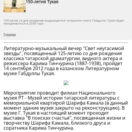
150-летия Тукая
150-летие со дня рождения выдающегося татарского поэта Габдуллы Тукая будет
праздноваться в 2036 году.
Тулырак
Литературно-музыкальный вечер "Свет неугасимой
звезды", посвященный 125-летию со дня рождения
классика татарской драматургии, видного актера и
режиссера Карима Тинчурина (1887-1938), пройдет
14 сентября 2012 года в казанском Литературном
музее Габдуллы Тукая.
Мероприятие проводит филиал Национального
музея РТ - Музей истории татарской литературы с
мемориальной квартирой Шарифа Камала (в данный
момент здание музея закрыто на реконструкцию). В
музее Г. Тукая в настоящий момент проходит
выставка "В поисках счастья", посвященная жизни и
творчеству Шарифа Камала, близкого друга и
соратника Карима Тинчурина.