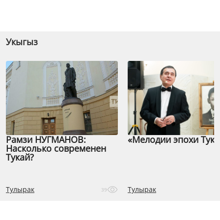
Укыгыз
Рамзи НУГМАНОВ:
«Мелодии эпохи Тука
Насколько современен
Тукай?
Тулырак
Тулырак
39