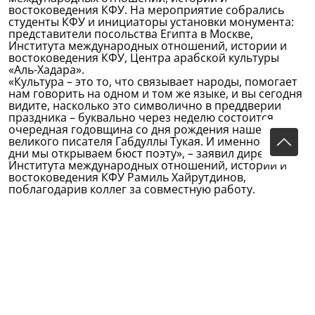
востоковедения КФУ. На мероприятие собрались
студенты КФУ и инициаторы установки монумента:
представители посольства Египта в Москве,
Института международных отношений, истории и
востоковедения КФУ, Центра арабской культуры
«Аль-Хадара».
«Культура – это то, что связывает народы, помогает
нам говорить на одном и том же языке, и вы сегодня
видите, насколько это символично в преддверии
праздника – буквально через неделю состоится
очередная годовщина со дня рождения нашего
великого писателя Габдуллы Тукая. И именно в эти
дни мы открываем бюст поэту», – заявил директор
Института международных отношений, истории и
востоковедения КФУ Рамиль Хайрутдинов,
поблагодарив коллег за совместную работу.
В свою очередь научный руководитель Института
прикладного востоковедения и африканистики и
советник по культуре Посольства АРЕ в Москве,
скульптор, художник и доктор искусствоведения
Усама Эль Серуи рассказал подробней о
популяризации российской культуры в Египте и
арабской – в России. Сегодня был установлен третий