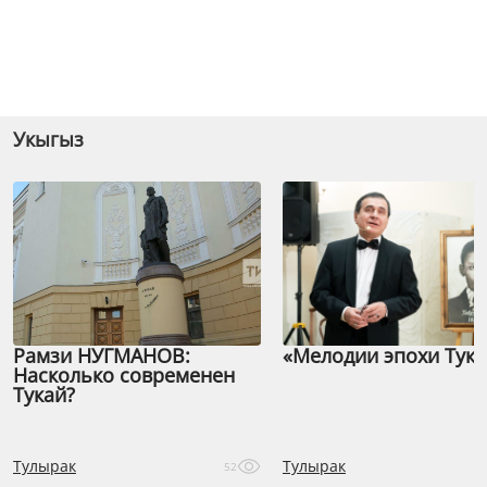
Укыгыз
Рамзи НУГМАНОВ:
«Мелодии эпохи Тука
Насколько современен
Тукай?
Тулырак
Тулырак
52