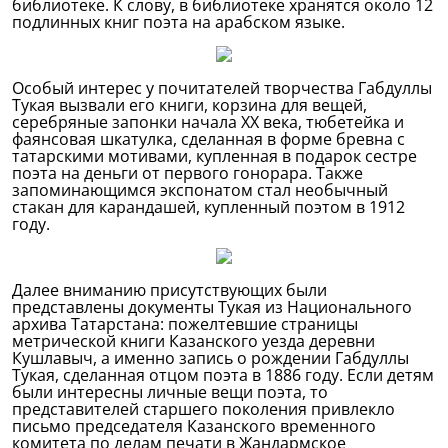
библиотеке. К слову, в библиотеке хранятся около 12
подлинных книг поэта на арабском языке.
Особый интерес у почитателей творчества Габдуллы
Тукая вызвали его книги, корзина для вещей,
серебряные запонки начала ХХ века, тюбетейка и
фаянсовая шкатулка, сделанная в форме бревна с
татарскими мотивами, купленная в подарок сестре
поэта на деньги от первого гонорара. Также
запоминающимся экспонатом стал необычный
стакан для карандашей, купленный поэтом в 1912
году.
Далее вниманию присутствующих были
представлены документы Тукая из Национального
архива Татарстана: пожелтевшие страницы
метрической книги Казанского уезда деревни
Кушлавыч, а именно запись о рождении Габдуллы
Тукая, сделанная отцом поэта в 1886 году. Если детям
были интересны личные вещи поэта, то
представителей старшего поколения привлекло
письмо председателя Казанского временного
комитета по делам печати в Жандармское