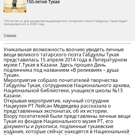
150-летия Тукая
150-летие со дня рождения выдающегося татарского поэта Габдуллы Тукая будет
праздноваться в 2036 году.
Тулырак
Уникальная возможность воочию увидеть личные
вещи великого татарского поэта Габдуллы Тукая
представилась 15 апреля 2014 года в Литературном
музее Г.Тукая в Казани. Здесь прошел День
подлинника под названием «В реликвиях – душа
Тукая».
Мероприятие собрало почитателей творчества
Габдуллы Тукая, сотрудников Национального архива,
Национальной библиотеки, учащихся школы №13
Казани.
Открывая мероприятие, научный сотрудник
Нацмузея РТ Лейсан Медведева рассказала о
представленных экспонатах, об их истории.
Взору посетителей были представлены личные вещи
Тукая из фондов Национального музея РТ, его
документы и рукописи, подлинные тукаевские
издания, которые сейчас находятся в Национальной