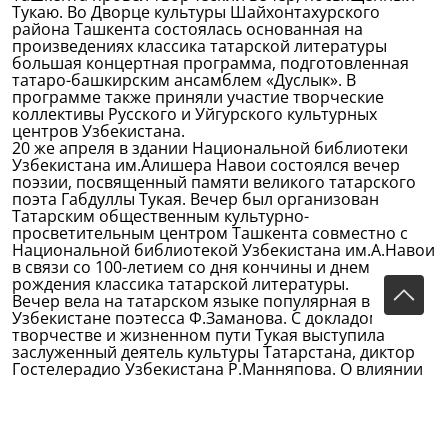
Тукаю. Во Дворце культуры Шайхонтахурского
района Ташкента состоялась основанная на
произведениях классика татарской литературы
большая концертная программа, подготовленная
татаро-башкирским ансамблем «Дуслык». В
программе также приняли участие творческие
коллективы Русского и Уйгурского культурных
центров Узбекистана.
20 же апреля в здании Национальной библиотеки
Узбекистана им.Алишера Навои состоялся вечер
поэзии, посвященный памяти великого татарского
поэта Габдуллы Тукая. Вечер был организован
Татарским общественным культурно-
просветительным центром Ташкента совместно с
Национальной библиотекой Узбекистана им.А.Навои
в связи со 100-летием со дня кончины и днем
рождения классика татарской литературы.
Вечер вела на татарском языке популярная в
Узбекистане поэтесса Ф.Заманова. С докладом о
творчестве и жизненном пути Тукая выступила
заслуженный деятель культуры Татарстана, диктор
Гостелерадио Узбекистана Р.Манняпова. О влиянии
лирики Тукая на свое творчество рассказала
узбекская детская поэтесса, заведующая кафедрой
латинского и узбекского языков Ташкентского
медицинского института педиатрии К.Турдиева.