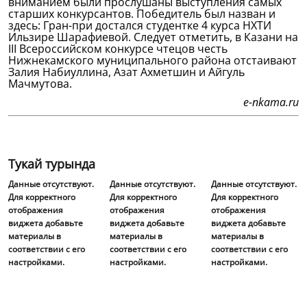
вниманием были прослушаны выступления самых
старших конкурсантов. Победитель был назван и
здесь: Гран-при достался студентке 4 курса НХТИ
Ильзире Шарафиевой. Следует отметить, в Казани на
III Всероссийском конкурсе чтецов честь
Нижнекамского муниципального района отстаивают
Залия Набиуллина, Азат Ахметшин и Айгуль
Мачмутова.
e-nkama.ru
Тукай турында
Данные отсутствуют.
Данные отсутствуют.
Данные отсутствуют.
Для корректного
Для корректного
Для корректного
отображения
отображения
отображения
виджета добавьте
виджета добавьте
виджета добавьте
материалы в
материалы в
материалы в
соответствии с его
соответствии с его
соответствии с его
настройками.
настройками.
настройками.