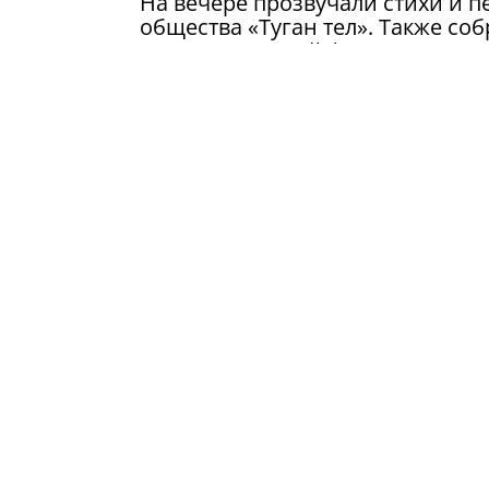
На вечере прозвучали стихи и п
общества «Туган тел». Также с
документальный фильм о жизни 
На мероприятии присутствовали
Азербайджане, организаций соо