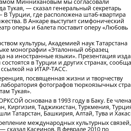
стамом Миннихановым мы согласовали
а Тукая, — сказал генеральный секретарь
 В Турции, где расположена штаб-квартира
жества. В Анкаре выступит симфонический
театр оперы и балета поставит оперу «Любовь
твом культуры, Академией наук Татарстана
зыке монографии «Эталонный образец
да на иностранные языки». Презентация изда
 состоятся в Турции и других странах, сообщ
о ссылкой на ИТАР-ТАСС.
еренция, посвященная жизни и творчеству
ая лаборатория фотографов тюркоязычных стр
там Тукая».
КСОЙ основана в 1993 году в Баку. Ее член
н, Киргизия, Таджикистан, Туркмения, Турция
шли Татарстан, Башкирия, Алтай, Тува и Хакас
репление международных культурных связей,
— сказал Касеинов. В феврале 2010 по