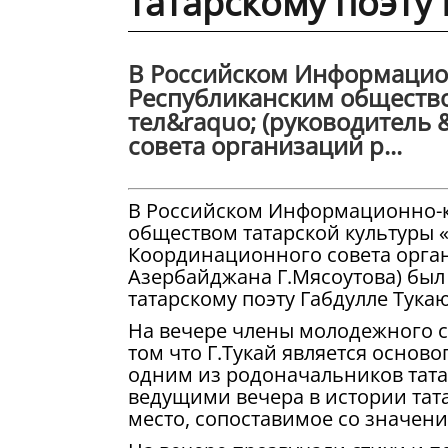
татарскому поэту
В Российском Информацион
Республиканским общество
тел&raquo; (руководитель
совета организаций р...
В Российском Информационно-к
обществом татарской культуры «
Координационного совета орга
Азербайджана Г.Мясоутова) был
татарскому поэту Габдулле Тукаю
На вечере члены молодежного с
том что Г.Тукай является осно
одним из родоначальников тата
ведущими вечера в истории тата
место, сопоставимое со значени