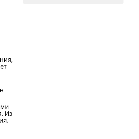
ния,
ает
ан
ами
. Из
ия.