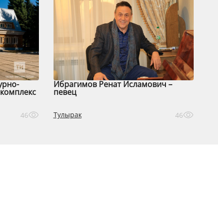
урно-
Ибрагимов Ренат Исламович –
комплекс
певец
Тулырак
46
46