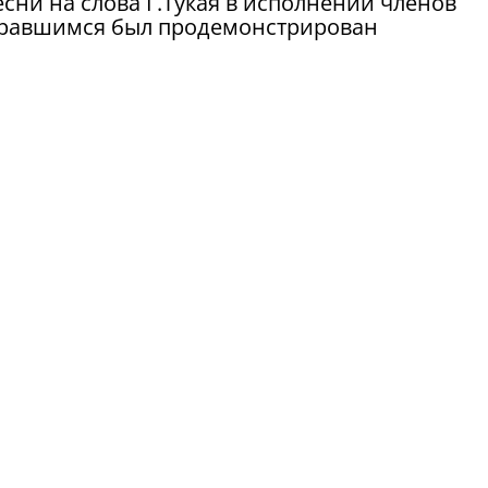
есни на слова Г.Тукая в исполнении членов
обравшимся был продемонстрирован
и творчестве поэта.
 представители посольства России в
течественников, республиканская пресса.
«Татар-инф