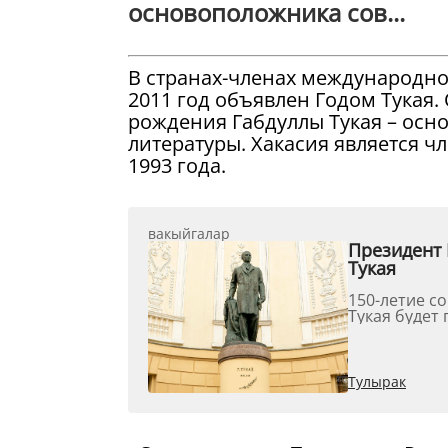
основоположника сов...
В странах-членах международн
2011 год объявлен Годом Тукая.
рождения Габдуллы Тукая – осн
литературы. Хакасия является
1993 года.
вакыйгалар
Президент 
Тукая
150-летие с
Тукая будет 
Тулырак