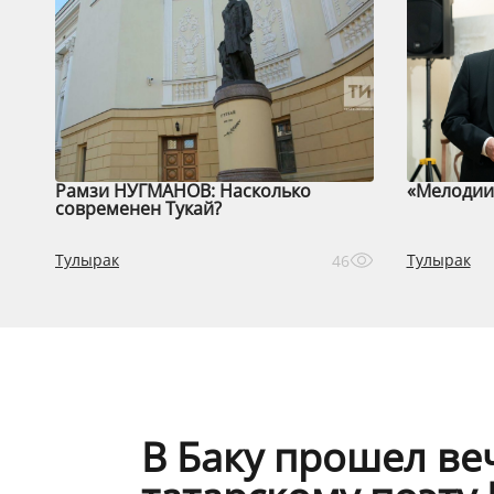
Рамзи НУГМАНОВ: Насколько
«Мелодии 
современен Тукай?
Тулырак
Тулырак
46
В Баку прошел в