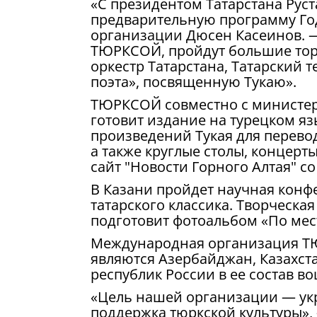
«С президентом Татарстана Ру
предварительную программу Год
организации Дюсен Касеинов. —
ТЮРКСОЙ, пройдут большие тор
оркестр Татарстана, Татарский 
поэта», посвященную Тукаю».
ТЮРКСОЙ совместно с министерс
готовит издание на турецком я
произведений Тукая для перево
а также круглые столы, концерты
сайт "Новости Горного Алтая" с
В Казани пройдет научная конф
татарского классика. Творческ
подготовит фотоальбом «По мес
Международная организация ТЮР
являются Азербайджан, Казахста
республик России в ее состав во
«Цель нашей организации — ук
поддержка тюркской культуры», 