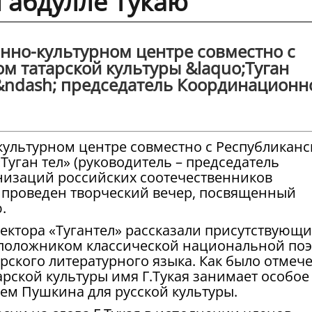
 Габдулле Тукаю
но-культурном центре совместно с
м татарской культуры &laquo;Туган
 &ndash; председатель Координационн
ультурном центре совместно с Республикан
Туган тел» (руководитель – председатель
низаций российских соотечественников
 проведен творческий вечер, посвященный
.
ектора «Тугантел» рассказали присутствующи
воположником классической национальной поэ
рского литературного языка. Как было отмеч
рской культуры имя Г.Тукая занимает особое
ем Пушкина для русской культуры.