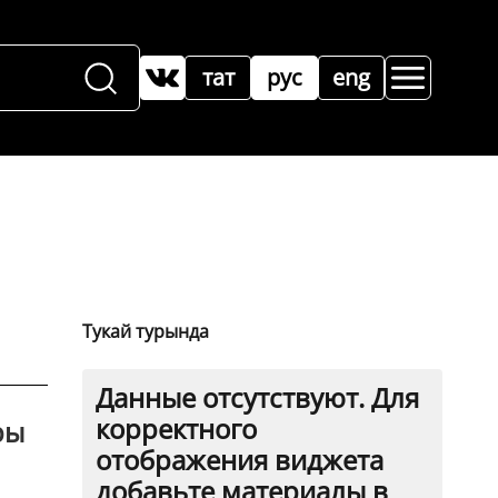
тат
рус
eng
Тукай турында
Данные отсутствуют. Для
корректного
ры
отображения виджета
добавьте материалы в