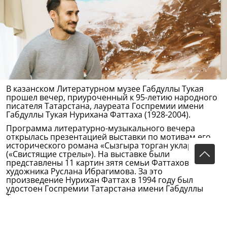
В казанском Литературном музее Габдуллы Тукая
прошел вечер, приуроченный к 95-летию народного
писателя Татарстана, лауреата Госпремии имени
Габдуллы Тукая Нурихана Фаттаха (1928-2004).
Программа литературно-музыкального вечера
открылась презентацией выставки по мотивам его
исторического романа «Сызгыра торган уклар»
(«Свистящие стрелы»). На выставке были
представлены 11 картин зятя семьи Фаттаховых –
художника Руслана Ибрагимова. За это
произведение Нурихан Фаттах в 1994 году был
удостоен Госпремии Татарстана имени Габдуллы
Тукая.
На вечере выступили заместитель председателя
Исполкома города Казани Гузель Сагитова,