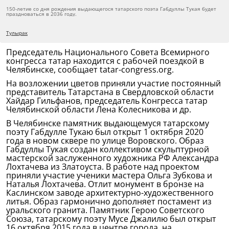
150-летие со дня рождения выдающегося татарского поэта Габдуллы Тукая будет
праздноваться в 2036 году.
Тулырак
Председатель Национального Совета Всемирного
конгресса татар находится с рабочей поездкой в
Челябинске, сообщает tatar-congress.org.
На возложении цветов приняли участие постоянный
представитель Татарстана в Свердловской области
Хайдар Гильфанов, председатель Конгресса татар
Челябинской области Лена Колесникова и др.
В Челябинске памятник выдающемуся татарскому
поэту Габдулле Тукаю был открыт 1 октября 2020
года в новом сквере по улице Воровского. Образ
Габдуллы Тукая создан коллективом скульптурной
мастерской заслуженного художника РФ Александра
Лохтачева из Златоуста. В работе над проектом
приняли участие ученики мастера Ольга Зубкова и
Наталья Лохтачева. Отлит монумент в бронзе на
Каслинском заводе архитектурно-художественного
литья. Образ гармонично дополняет постамент из
уральского гранита. Памятник Герою Советского
Союза, татарскому поэту Мусе Джалилю был открыт
16 октября 2015 года в центре города, на