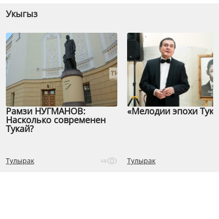
Укыгыз
Рамзи НУГМАНОВ:
«Мелодии эпохи Тука
Насколько современен
Тукай?
Тулырак
Тулырак
48