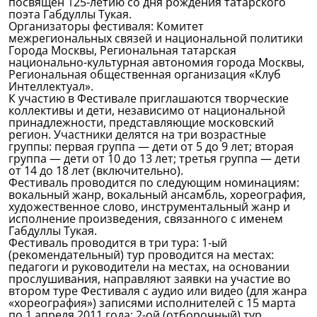
посвящен 125-летию со дня рождения татарского
поэта Габдуллы Тукая.
Организаторы фестиваля: Комитет
межрегиональных связей и национальной политики
Города Москвы, Региональная татарская
национально-культурная автономия города Москвы,
Региональная общественная организация «Клуб
Интеллектуал».
К участию в Фестивале приглашаются творческие
коллективы и дети, независимо от национальной
принадлежности, представляющие московский
регион. Участники делятся на три возрастные
группы: первая группа — дети от 5 до 9 лет; вторая
группа — дети от 10 до 13 лет; третья группа — дети
от 14 до 18 лет (включительно).
Фестиваль проводится по следующим номинациям:
вокальный жанр, вокальный ансамбль, хореография,
художественное слово, инструментальный жанр и
исполнение произведения, связанного с именем
Габдуллы Тукая.
Фестиваль проводится в три тура: 1-ый
(рекомендательный) тур проводится на местах:
педагоги и руководители на местах, на основании
прослушивания, направляют заявки на участие во
втором туре Фестиваля с аудио или видео (для жанра
«хореография») записями исполнителей с 15 марта
по 1 апреля 2011 года; 2-ой (отборочный) тур