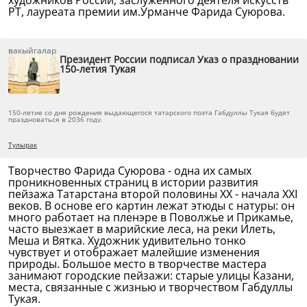
художников России, заслуженного деятеля искусств
РТ, лауреата премии им.Урманче Фарида Суюрова.
вакыйгалар
Президент России подписал Указ о праздновании
150-летия Тукая
150-летие со дня рождения выдающегося татарского поэта Габдуллы Тукая будет
праздноваться в 2036 году.
Тулырак
Творчество Фарида Суюрова - одна их самых
проникновенных страниц в истории развития
пейзажа Татарстана второй половины XX - начала XXI
веков. В основе его картин лежат этюды с натуры: он
много работает на пленэре в Поволжье и Прикамье,
часто выезжает в марийские леса, на реки Илеть,
Меша и Вятка. Художник удивительно тонко
чувствует и отображает малейшие изменения
природы. Большое место в творчестве мастера
занимают городские пейзажи: старые улицы Казани,
места, связанные с жизнью и творчеством Габдуллы
Тукая.