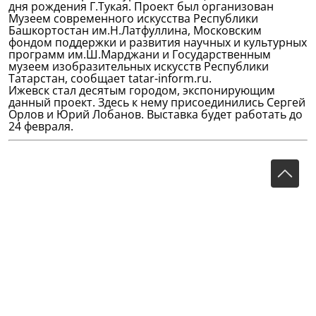
дня рождения Г.Тукая. Проект был организован
Музеем современного искусства Республики
Башкортостан им.Н.Латфуллина, Московским
фондом поддержки и развития научных и культурных
программ им.Ш.Марджани и Государственным
музеем изобразительных искусств Республики
Татарстан, сообщает tatar-inform.ru.
Ижевск стал десятым городом, экспонирующим
данный проект. Здесь к нему присоединились Сергей
Орлов и Юрий Лобанов. Выставка будет работать до
24 февраля.
Тукай прозвучал на чувашском
Народный поэт Чувашии Юрий Семендер
перевел на чувашский язык антологию
татарской поэзии. Презентация сборника,
получившего название "Тутар поэзий&#277;н