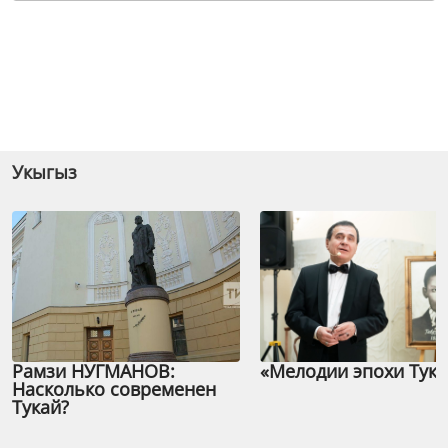
Укыгыз
Рамзи НУГМАНОВ:
«Мелодии эпохи Тука
Насколько современен
Тукай?