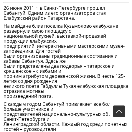
26 июня 2011 г. в Санкт-Петербурге прошел
Сабантуй. Одним из его организаторов стал
Елабужский район Татарстана.
На майдане близ поселка Кузьмолово елабужане
развернули свою площадку с
национальной кухней, выставкой-продажей
продукции елабужских
предприятий, интерактивными мастерскими музея-
заповедника. Для гостей
были организованы традиционные состязания и
забавы Сабантуя. Здесь же
были представлены два подворья – татарское и
кряшенское – с избами и
прочим атрибутом деревенской жизни. В честь 125-
летия со дня рождения
великого поэта Габдуллы Тукая елабужская площадка
отразила мотивы
произведений поэта.
С каждым годом Сабантуй привлекает все больше и
больше участников и
представителей национально-культурных обществ
Санкт-Петербурга и
Ленинградской области. Каждый год среди почетных
гостей – руководители