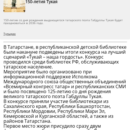
150-летия Тукая
150-летие со дня рождения выдающегося татарского поэта Габдуллы Тукая будет
праздноваться в 2036 году.
Тулырак
В Татарстане, в республиканской детской библиотеке
были накануне подведены итоги конкурса на лучший
сценарий «Тукай – наша гордость». Конкурс
проводился среди библиотек РФ, обслуживающих
татарское население.
Мероприятие было организовано при
информационной поддержке Исполкома
Международного союза общественных объединений
«Всемирный конгресс татар» и республиканских СМИ
и было посвящено 125-летию со дня рождения
великого татарского поэта Габдуллы Тукая.
В конкурсе приняли участие библиотекари из
Сахалинского края, Республики Башкортостан,
Республики Мордовии, Республики Мари Эл,
Кемеровской и Курганской областей, а также из
районов Татарстана.
Первое место жюри присудило сразу двум