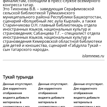
финалистам, сообщили в пресс-службе Всемирного
конгресса татар.
Это Тихонова В.В. – заведующая Серафимовской
сельской библиотекой Туймазинского
муниципального района Республики Башкортостан,
сценарий «Волшебный лес аула Кырлай», а также
Старинчикова О.Н. главный библиотекарь отдела
иностранных языков, национальных культур и
страноведения; Сабанцева Т.Г. – специалист отдела
иностранных языков, национальных культур и
страноведения Кемеровской областной библиотеки
для детей и юношества, сценарий «Габдулла Тукай –
сын татарского народа».
islamnews.ru
Тукай турында
Данные отсутствуют.
Данные отсутствуют.
Данные отсутствуют.
Для корректного
Для корректного
Для корректного
отображения
отображения
отображения
виджета добавьте
виджета добавьте
виджета добавьте
материалы в
материалы в
материалы в
соответствии с его
соответствии с его
соответствии с его