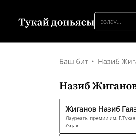
Тукай дөньясы
Баш бит
Назиб Жиг
Назиб Жиганов
Жиганов Назиб Гая
Лауреаты премии им. Г.Тукая 
Укырга