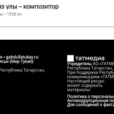
з улы – композитор
ы – 1958 ел
» • gabdullatukay.ru
сы» (Мир Тукая):
Учредитель:
АО «ТАТМЕ
Республика Татарстан, г
Республика Татарстан,
При поддержке Республ
коммуникациям «ТАТМ
Настоящий ресурс
может содержать
материалы:
Политика о персональ
Антикоррупционная п
Для сообщений о факт