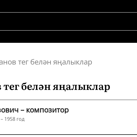
анов тег белән яңалыклар
 тег белән яңалыклар
зович – композитор
– 1958 год