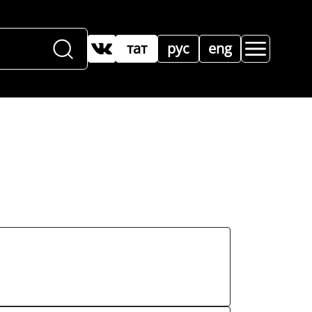
тат
рус
eng