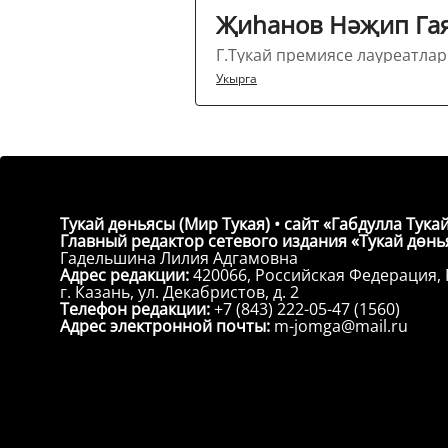
Җиһанов Нәҗип Гая
Г.Тукай премиясе лауреатлар
Укырга
Тукай дөньясы (Мир Тукая) • сайт «Габдулла Тукай
Главный редактор сетевого издания «Тукай дөнья
Гадельшина Лилия Адгамовна
Адрес редакции:
420066, Российская Федерация, 
г. Казань, ул. Декабристов, д. 2
Телефон редакции:
+7 (843) 222-05-47 (1560)
Адрес электронной почты:
m-jomga@mail.ru