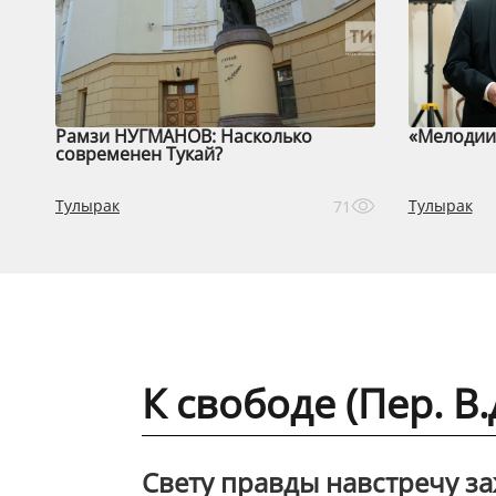
Рамзи НУГМАНОВ: Насколько
«Мелодии 
современен Тукай?
Тулырак
Тулырак
71
К свободе (Пер. 
Свету правды навстречу за