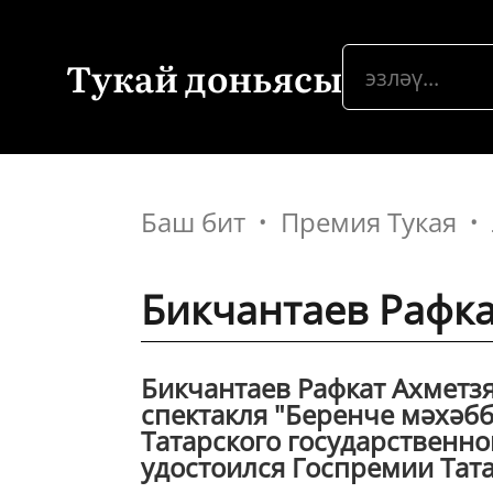
Тукай доньясы
Баш бит
Премия Тукая
Бикчантаев Рафка
Бикчантаев Рафкат Ахметзя
спектакля "Беренче мәхәбб
Татарского государственног
удостоился Госпремии Татар