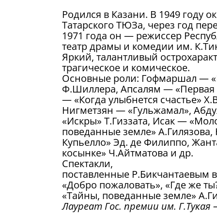
Родился в Казани. В 1949 году 
Татарского ТЮЗа, через год пер
1971 года он — режиссер Респуб
театр драмы и комедии им. К.Ти
Яркий, талантливый острохарак
трагическое и комическое.
Основные роли: Гофмаршал — «
Ф.Шиллера, Апсалям — «Первая 
— «Когда улыбнется счастье» Х.
Нигметзян — «Гульжамал», Абду
«Искры» Т.Гиззата, Исак — «Мо
поведанные земле» А.Гилязова,
Купьелло» Эд. де Филиппо, Жант
косынке» Ч.Айтматова и др.
Спектакли,
поставленные Р.Бикчантаевым в 
«Добро пожаловать», «Где же ты?
«Тайны, поведанные земле» А.Ги
Лауреат Гос. премии им. Г.Тукая 