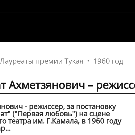
Лауреаты премии Тукая
1960 год
т Ахметзянович – режисс
нович - режиссер, за постановку
әт" ("Первая любовь") на сцене
о театра им. Г.Камала, в 1960 году
...