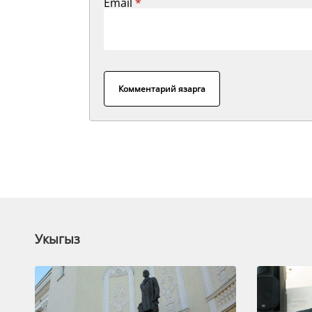
Email
*
Комментарий язарга
Укыгыз