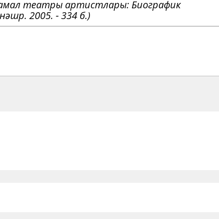
Камал театры артистлары: Биографик
әшр. 2005. - 334 б.)