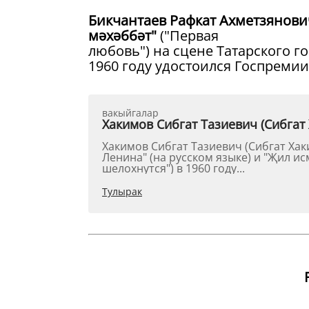
Бикчантаев Рафкат Ахметзянови
мәхәббәт"
("Первая
любовь") на сцене Татарского го
1960 году удостоился Госпремии 
вакыйгалар
Хакимов Сибгат Тазиевич (Сибгат 
Хакимов Сибгат Тазиевич (Сибгат Хак
Ленина" (на русском языке) и "Җил ис
шелохнутся") в 1960 году...
Тулырак