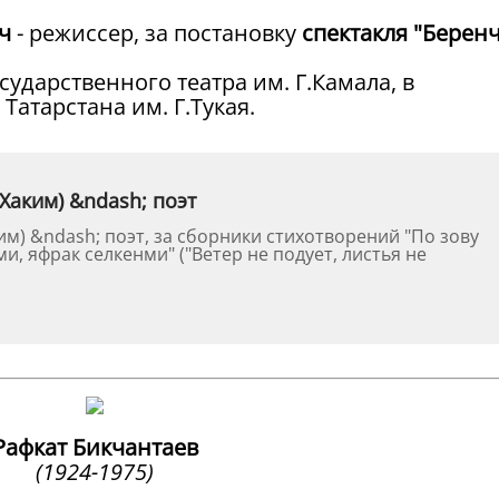
ч
- режиссер, за постановку
спектакля "Берен
сударственного театра им. Г.Камала, в
Татарстана им. Г.Тукая.
Хаким) &ndash; поэт
им) &ndash; поэт, за сборники стихотворений "По зову
ми, яфрак селкенми" ("Ветер не подует, листья не
Рафкат
Бикчантаев
(1924-1975)