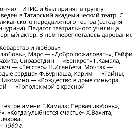
окончил ГИТИС и был принят в труппу
еведен в Татарский академический театр. С
ликанского передвижного театра (сегодня
нчурина). Педагог театрального училища.
терный актер. В нем переплеталось даровани
Коварство и любовь»
любовь», Марс — «Добро пожаловать», Гайф
Вахита, Сиразетдин — «Банкрот» Г.Камала,
лич — «Бегство» Н.Исанбета, Мочтак —
лодые сердца» Ф.Бурнаша, Карим — «Тайны,
 Никомино — «Рождество в доме синьора
ай — «Тополек мой в красной
театре имени Г.Камала: Первая любовь»,
», «Когда улыбнется счастье» Х.Вахита,
лязова.
— 1960 г.