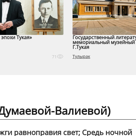
эпохи Тукая»
Государственный литерат
мемориальный музейный 
Г.Тукая
Тулырак
71
В.Думаевой-Валиевой)
жги равноправия свет; Средь ночной