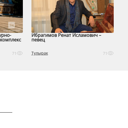
урно-
Ибрагимов Ренат Исламович –
комплекс
певец
Тулырак
71
71