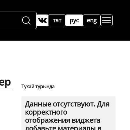
тат
рус
eng
ер
Тукай турында
Данные отсутствуют. Для
корректного
отображения виджета
добавьте материалы в