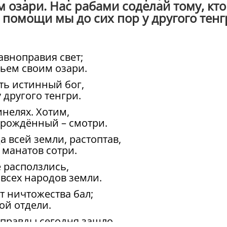
 озари. Нас рабами соделай тому, кто
 помощи мы до сих пор у другого тенг
авноправия свет;
ьем своим озари.
сть истинный бог,
другого тенгри.
нелях. Хотим,
орождённый – смотри.
а всей земли, растоптав,
, манатов сотри.
 расползлись,
 всех народов земли.
 ничтожества бал;
ой отдели.
 правды сегодня зашло.