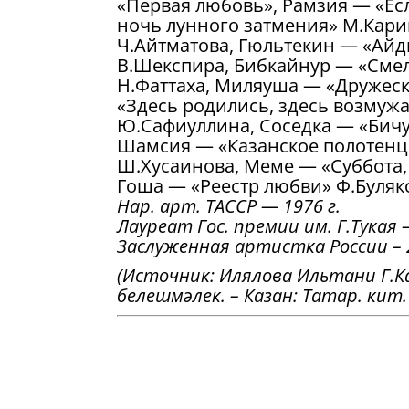
«Первая любовь», Рамзия — «Есл
ночь лунного затмения» М.Кари
Ч.Айтматова, Гюльтекин — «Айд
В.Шекспира, Бибкайнур — «Смел
Н.Фаттаха, Миляуша — «Дружес
«Здесь родились, здесь возмуж
Ю.Сафиуллина, Соседка — «Бичу
Шамсия — «Казанское полотенц
Ш.Хусаинова, Меме — «Суббота,
Гоша — «Реестр любви» Ф.Буляк
Нар. арт. ТАССР — 1976 г.
Лауреат Гос. премии им. Г.Тукая 
Заслуженная артистка России – 2
(Источник: Илялова Ильтани Г.
белешмәлек. – Казан: Татар. кит. 