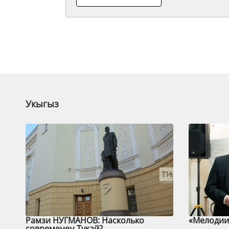
Укыгыз
Рамзи НУГМАНОВ: Насколько
«Мелодии 
современен Тукай?