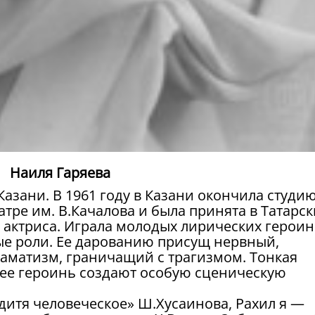
Наиля Гаряева
Казани. В 1961 году в Казани окончила студи
тре им. В.Качалова и была принята в Татарс
 актриса. Играла молодых лирических героин
ые роли. Ее дарованию присущ нервный,
аматизм, граничащий с трагизмом. Тонкая
 ее героинь создают особую сценическую
дитя человеческое» Ш.Хусаинова, Рахил я —