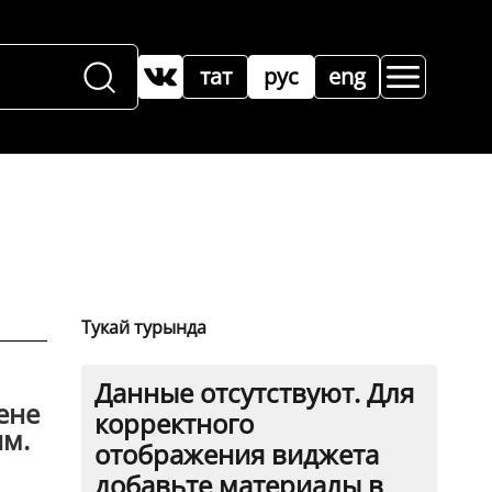
тат
рус
eng
Тукай турында
Данные отсутствуют. Для
ене
корректного
им.
отображения виджета
добавьте материалы в