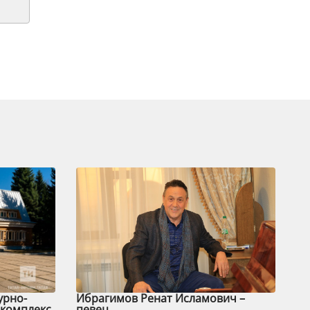
урно-
Ибрагимов Ренат Исламович –
комплекс
певец