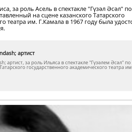
иса, за роль Асель в спектакле "Гүзәл Әсәл" по
тавленный на сцене казанского Татарского
о театра им. Г.Камала в 1967 году была удост
я.
ndash; артист
; артист, за роль Ильяса в спектакле "Гүзәлем Әсәл" по
Татарского государственного академического театра им