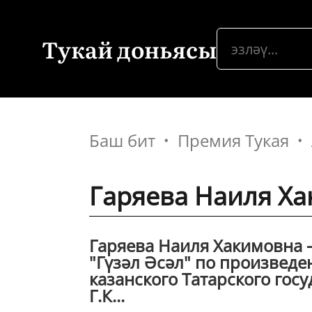
Тукай доньясы
Баш бит
Премия Тукая
Гаряева Наиля Ха
Гаряева Наиля Хакимовна – 
"Гүзәл Әсәл" по произведе
казанского Татарского гос
Г.К...