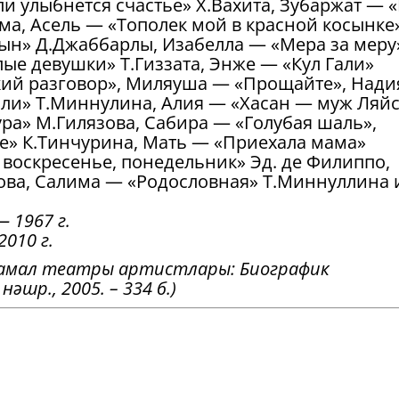
и улыбнется счастье» Х.Вахита, Зубаржат — 
ма, Асель — «Тополек мой в красной косынке
ын» Д.Джаббарлы, Изабелла — «Мера за меру
ые девушки» Т.Гиззата, Энже — «Кул Гали»
кий разговор», Миляуша — «Прощайте», Нади
али» Т.Миннулина, Алия — «Хасан — муж Ляй
ра» М.Гилязова, Сабира — «Голубая шаль»,
е» К.Тинчурина, Мать — «Приехала мама»
 воскресенье, понедельник» Эд. де Филиппо,
ова, Салима — «Родословная» Т.Миннуллина и
— 1967 г.
010 г.
Камал театры артистлары: Биографик
нәшр., 2005. – 334 б.)