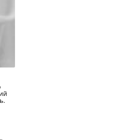
ю
кий
ь.