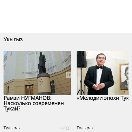
Укыгыз
Рамзи НУГМАНОВ:
«Мелодии эпохи Тука
Насколько современен
Тукай?
Тулырак
Тулырак
120