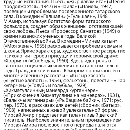
трудные испытания. Пьесы «Җыр дәвам итә» («Песня
продолжается», 1947) и «Наилә» («Наиля», 1947)
посвящены проблемам послевоенного татарского
села. В комедии «Гөлшаян» («Гульшаян», 1948
М.Амир, используя богатство форм татарского
фольклора, создает образ женщины, отстаивающей
свою любовь. Пьеса «Профессор Саматов» (1949) о
жизни казанских ученых в годы Великой
Отечественной войны. В комедии «Минем хатын»
(«Моя жена», 1955) раскрывается проблема семьи и
школы. Яркие характеры, художественное раскрытие
психологии героев присущи и героической драме
«Хөррият» («Свобода», 1960). Здесь идет речь о
сложных социальных явлениях в татарском селе в
годы Гражданской войны. Юмором пронизаны его
многочисленные рассказы – «Кысыр хәсрәт»
(«Пустые хлопоты», 1954), фельетоны, повести – «Пар
күгәрчен» («Голубь и голубка», 1929),
«Хикмәтуллинның маневрда күргәннәре»
(«Приключения Хикматуллина на маневрах», 1931),
«Балыкчы ялганнары» («Рыбацкие байки», 1971; рус.
пер. 1973), в рассказах для детей (сборник «Батыр»,
1968), написанных в живой увлекательной форме,
Мирсай Амир предстает как талантливый детский
писатель. Наиболее значительным произведением
Мирсая Амира послевоенного периода являются
романы «Ялантау кешеләре» («Люди из Ялантау»,