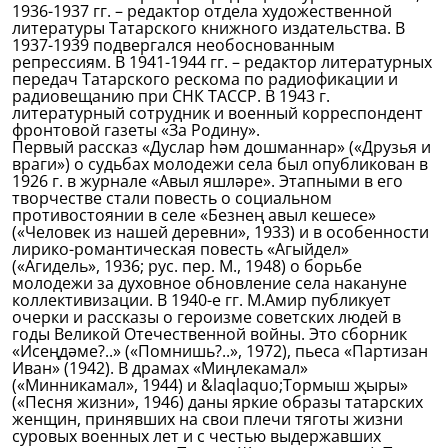
1936-1937 гг. – редактор отдела художественной
литературы Татарского книжного издательства. В
1937-1939 подвергался необоснованным
репрессиям. В 1941-1944 гг. – редактор литературных
передач Татарского рескома по радиофикации и
радиовещанию при СНК ТАССР. В 1943 г.
литературный сотрудник и военный корреспондент
фронтовой газеты «За Родину».
Первый рассказ «Дуслар hәм дошманнар» («Друзья и
враги») о судьбах молодежи села был опубликован в
1926 г. в журнале «Авыл яшләре». Этапными в его
творчестве стали повесть о социальном
противостоянии в селе «Безнең авыл кешесе»
(«Человек из нашей деревни», 1933) и в особенности
лирико-романтическая повесть «Агыйдел»
(«Агидель», 1936; рус. пер. М., 1948) о борьбе
молодежи за духовное обновление села накануне
коллективизации. В 1940-е гг. М.Амир публикует
очерки и рассказы о героизме советских людей в
годы Великой Отечественной войны. Это сборник
«Исеңдәме?..» («Помнишь?..», 1972), пьеса «Партизан
Иван» (1942). В драмах «Миңлекамал»
(«Минникамал», 1944) и &laqlaquo;Тормыш җыры»
(«Песня жизни», 1946) даны яркие образы татарских
женщин, принявших на свои плечи тяготы жизни
суровых военных лет и с честью выдержавших