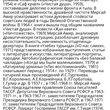
1954) и «Саф күңел» («Чистая душа», 1959),
составившие дилогию о жизни фронта и тыла. В
высокой нравственности, душевной чистоте Мирсай
Амир усматривает истоки духовной стойкости
советских людей в годы Великой Отечественной
войны. В 1964 г. книга вышла под общим названием
«Чистая душа». В повести «Җан көеге»
(«Ничтожество», 1969) Мирсай Амир, анализируя
драматическую ситуацию, разоблачает духовную
несостоятельность, никчемность отщепенца-
дезертира. В книге «Үзебез турында» («О нас самих»,
1971) представлены избранные выступления, статьи
о литературе и искусстве, литературные портреты,
пародии. Автобиографическая повесть «Без бәләкәй
чакларда» («Когда мы были маленькими», 1979) и
«Хатирәләр урманы» («Лес воспоминаний», 1981)
охватывают период с 1914 г. по 1929 г. Переводы на
татаркий язык произведений И.С.Тургенева,
В.Г.Короленко, А.Е.Корнейчука, Б.Л.Горбатова,
Г.Гулиа и др. В 1937 г., в 1961-1968 гг. Мирсай Амир
был председателем правления Союза писателей
ТАССР. Депутатом Верховного Совета РСФСР в 1963-
1971 гг., в 1963-1967 гг. заместителем Председателя
Президиума Верховного Совета РСФСР, в 1967-1971
гг. заместителем Председателя Верховного Совета
РСФСР. Лауреат Госпремии ТАССР им. Г.Тукая (1974)