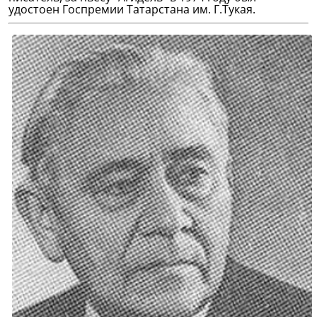
удостоен Госпремии Татарстана им. Г.Тукая.