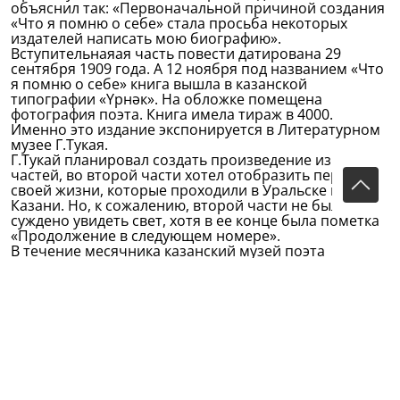
объяснил так: «Первоначальной причиной создания
«Что я помню о себе» стала просьба некоторых
издателей написать мою биографию».
Вступительнаяая часть повести датирована 29
сентября 1909 года. А 12 ноября под названием «Что
я помню о себе» книга вышла в казанской
типографии «Үрнәк». На обложке помещена
фотография поэта. Книга имела тираж в 4000.
Именно это издание экспонируется в Литературном
музее Г.Тукая.
Г.Тукай планировал создать произведение из двух
частей, во второй части хотел отобразить пероиды
своей жизни, которые проходили в Уральске и
Казани. Но, к сожалению, второй части не было
суждено увидеть свет, хотя в ее конце была пометка
«Продолжение в следующем номере».
В течение месячника казанский музей поэта
приглашает зрителей на разноплановые
мероприятия. Одно из них – «Читаем «Что я помню о
себе». Цикл состоит из четырех частей: будет
организовано чтение произведения на татарском,
русском, турецком и английском языках.
Хотя автобиографическая повесть и не написана
специально для детей, она очень интересна этой
аудитории и именно поэтому включена в школьную
программу. Наряду со стихотворениями и поэмами-