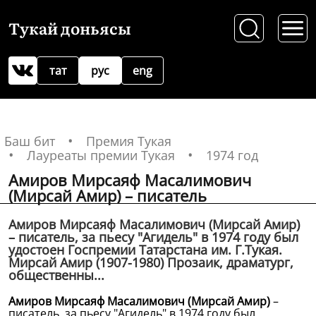
Тукай доньясы
тат
рус
eng
Баш бит
Премия Тукая
Лауреаты премии Тукая
1974 год
Амиров Мирсаяф Масалимович
(Мирсай Амир) – писатель
Амиров Мирсаяф Масалимович (Мирсай Амир)
– писатель, за пьесу "Агидель" в 1974 году был
удостоен Госпремии Татарстана им. Г.Тукая.
Мирсай Амир (1907-1980) Прозаик, драматург,
общественны...
Амиров Мирсаяф Масалимович (Мирсай Амир)
–
писатель, за пьесу "Агидель" в 1974 году был