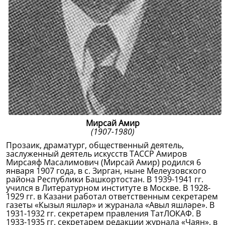
Мирсай Амир
(1907-1980)
Прозаик, драматург, общественный деятель,
заслуженный деятель искусств ТАССР Амиров
Мирсаяф Масалимович (Мирсай Амир) родился 6
января 1907 года, в с. Зирган, ныне Мелеузовского
района Республики Башкортостан. В 1939-1941 гг.
учился в Литературном институте в Москве. В 1928-
1929 гг. в Казани работал ответственным секретарем
газеты «Кызыл яшләр» и журанала «Авыл яшләре». В
1931-1932 гг. секретарем правления ТатЛОКАФ. В
1933-1935 гг. секретарем редакции журнала «Чаян», в