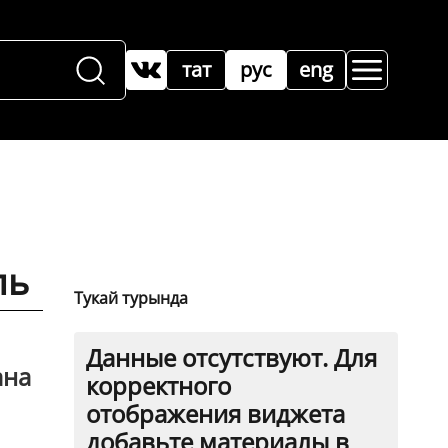
тат
рус
eng
ль
Тукай турында
Данные отсутствуют. Для
ана
корректного
отображения виджета
добавьте материалы в