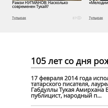
Рамзи НУГМАНОВ: Насколько
«Мелодии 
современен Тукай?
Тулырак
Тулырак
87
105 лет со дня р
17 февраля 2014 года испо
татарского писателя, лаур
Габдуллы Тукая Амирхана Е
публицист, народный п...