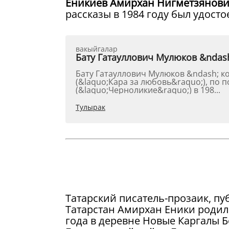
Еникиев Амирхан Нигметзянов
рассказы в 1984 году был удост
вакыйгалар
Бату Гатауллович Мулюков &ndas
Бату Гатауллович Мулюков &ndash; к
(&laquo;Кара за любовь&raquo;), по 
(&laquo;Черноликие&raquo;) в 198...
Тулырак
Татарский писатель-прозаик, п
Татарстан Амирхан Еники родилс
года в деревне Новые Каргалы Б