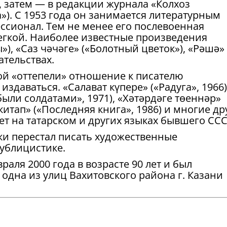
, затем — в редакции журнала «Колхоз
а»). С 1953 года он занимается литературным
ссионал. Тем не менее его послевоенная
легкой. Наиболее известные произведения
ы»), «Саз чәчәге» («Болотный цветок»), «Рәшә»
ательствах.
й «оттепели» отношение к писателю
издаваться. «Салават күпере» («Радуга», 1966)
были солдатами», 1971), «Хәтәрдәге төеннәр»
 китап» («Последняя книга», 1986) и многие др
т на татарском и других языках бывшего ССС
ки перестал писать художественные
публицистике.
аля 2000 года в возрасте 90 лет и был
 одна из улиц Вахитовского района г. Казани