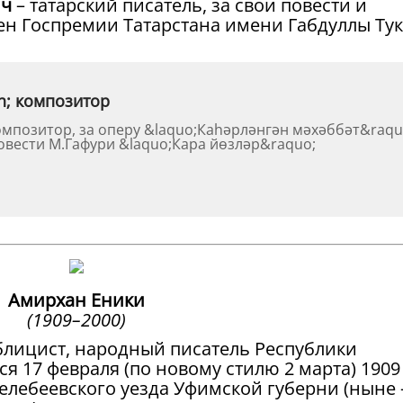
ич
– татарский писатель, за свои повести и
оен Госпремии Татарстана имени Габдуллы Тук
h; композитор
омпозитор, за оперу &laquo;Каһәрләнгән мәхәббәт&raqu
повести М.Гафури &laquo;Кара йөзләр&raquo;
Амирхан Еники
(1909–2000)
ублицист, народный писатель Республики
я 17 февраля (по новому стилю 2 марта) 1909
елебеевского уезда Уфимской губерни (ныне 