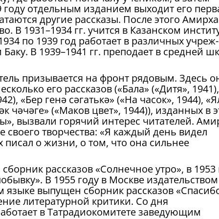
9 году отдельным изданием выходит его перв
чатаются другие рассказы. После этого Амирх
о. В 1931–1934 гг. учится в Казанском инстит
1934 по 1939 год работает в различных учреж­
Баку. В 1939–1941 гг. преподает в средней ш
тель призывается на фронт рядовым. Здесь о
сколько его рассказов («Бала» («Дитя», 1941),
42), «Бер генә сәгатькә» («На часок», 1944), «
әк чәчәге» («Маков цвет», 1944)), изданных в э
ы», вызвали горячий интерес читателей. Ами
е своего творчества: «Я каждый день видел
х писал о жизни, о том, что она сильнее
сборник рассказов «Сол­нечное утро», в 1953
обывку». В 1955 году в Москве издательством
м языке вы­пущен сборник рассказов «Спасибо
ние литературной критики. Со дня
работает в Татрадиокомитете заведующим