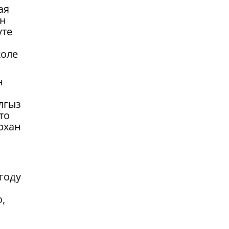
ая
ан
уте
коле
н
Ялгыз
то
рхан
 году
,