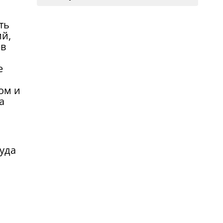
ть
ий,
ев
е
ом и
а
туда