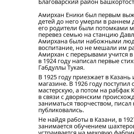
Благоварский район Башкортост
Амирхан Еники был первым выж
детей до него умерли в раннем 
его родители были потомками м
перевез семью на станцию Давле
Амирхана были набожными людь
воспитание, но не мешали им ра
Амирхан с перерывами учится в 
в 1924 году написал первые сти
Габдуллы Тукая.
В 1925 году приезжает в Казань
магазине. В 1926 году поступил
мастерскую, а потом на рабфак 
в связи с дворянским происхож
заниматься творчеством, писал
публиковались.
Не найдя работы в Казани, в 192
занимается обучением шахтеров-
устраивается на меховую фабрик