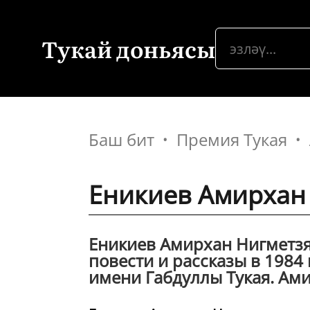
Тукай доньясы
Баш бит
Премия Тукая
Еникиев Амирхан 
Еникиев Амирхан Нигметзян
повести и рассказы в 1984
имени Габдуллы Тукая. Амир