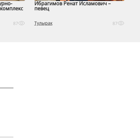
урно-
Ибрагимов Ренат Исламович –
комплекс
певец
Тулырак
87
87