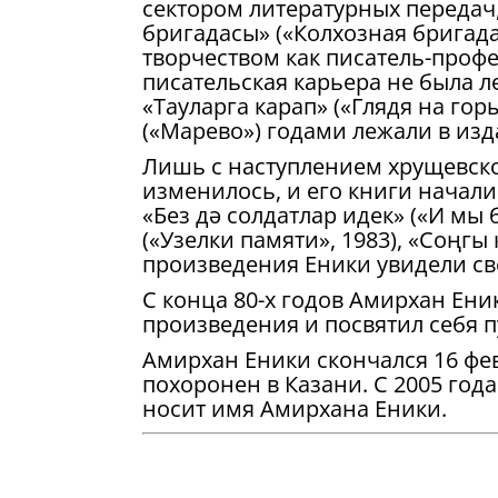
сектором литературных передач
бригадасы» («Колхоз­ная бригад
творчеством как писатель-профе
писательская карьера не была 
«Тауларга карап» («Глядя на гор
(«Марево») годами лежали в изд
Лишь с наступлением хрущевско
изменилось, и его книги начали 
«Без дә солдатлар идек» («И мы 
(«Узелки памяти», 1983), «Соңгы
произведения Еники увидели све
С конца 80-х годов Амирхан Ени
произведения и посвятил себя 
Амирхан Еники скончался 16 февр
похоронен в Казани. С 2005 года
носит имя Амирхана Еники.