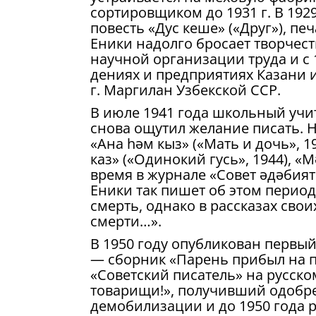
сортировщиком до 1931 г. В 192
повесть «Дус кеше» («Друг»), пе
Еники надолго бросает творчеств
научной организации труда и с 
дениях и предприятиях Казани и 
г. Маргилан Узбекской ССР.
В июле 1941 года школьный учи
снова ощутил желание писать. Не
«Ана һәм кыз» («Мать и дочь», 19
каз» («Одинокий гусь», 1944), «М
время в журнале «Совет әдәбият
Еники так пишет об этом период
смерть, однако в рассказах свои
смерти…».
В 1950 году опубликован первый 
— сборник «Парень при­был на п
«Советский писатель» на русско
товарищи!», получивший одобре
демобилизации и до 1950 года 