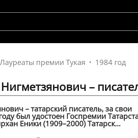
Лауреаты премии Тукая
1984 год
Нигметзянович – писате
ович – татарский писатель, за свои
 году был удостоен Госпремии Татарст
хан Еники (1909–2000) Татарск...