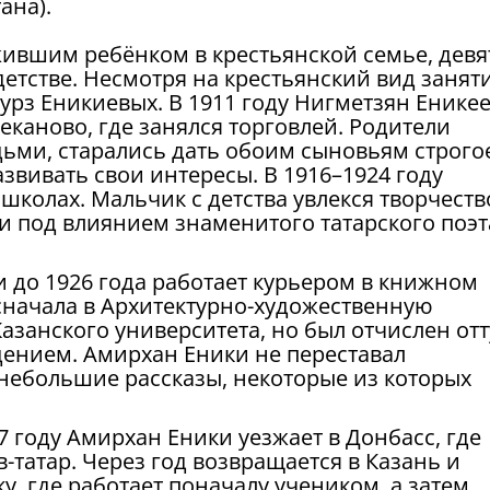
ана).
ившим ребёнком в крестьянской семье, девя
детстве. Несмотря на крестьянский вид занят
урз Еникиевых. В 1911 году Нигметзян Енике
каново, где занялся торговлей. Родители
ми, старались дать обоим сыновьям строго
звивать свои интересы. В 1916–1924 году
школах. Мальчик с детства увлекся творчеств
хи под влиянием знаменитого татарского поэт
 и до 1926 года работает курьером в книжном
 сначала в Архитектурно-художественную
Казанского университета, но был отчислен от
дением. Амирхан Еники не переставал
 небольшие рассказы, некоторые из которых
7 году Амирхан Еники уезжает в Донбасс, где
татар. Через год возвращается в Казань и
у, где работает поначалу учеником, а затем