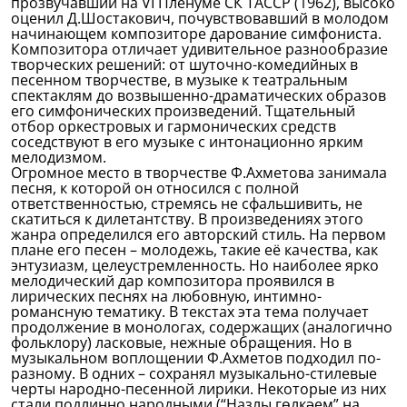
прозвучавший на VI Пленуме СК ТАССР (1962), высоко
оценил Д.Шостакович, почувствовавший в молодом
начинающем композиторе дарование симфониста.
Композитора отличает удивительное разнообразие
творческих решений: от шуточно-комедийных в
песенном творчестве, в музыке к театральным
спектаклям до возвышенно-драматических образов
его симфонических произведений. Тщательный
отбор оркестровых и гармонических средств
соседствуют в его музыке с интонационно ярким
мелодизмом.
Огромное место в творчестве Ф.Ахметова занимала
песня, к которой он относился с полной
ответственностью, стремясь не сфальшивить, не
скатиться к дилетантству. В произведениях этого
жанра определился его авторский стиль. На первом
плане его песен – молодежь, такие её качества, как
энтузиазм, целеустремленность. Но наиболее ярко
мелодический дар композитора проявился в
лирических песнях на любовную, интимно-
романсную тематику. В текстах эта тема получает
продолжение в монологах, содержащих (аналогично
фольклору) ласковые, нежные обращения. Но в
музыкальном воплощении Ф.Ахметов подходил по-
разному. В одних – сохранял музыкально-стилевые
черты народно-песенной лирики. Некоторые из них
стали подлинно народными (“Назлы гөлкәем” на