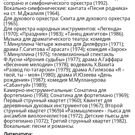
сопрано и симфонического оркестра (1992).
Вокально-симфонические: кантата «Песня родника»
на ст. М.Джалиля (1964).
Для духового оркестра: Сюита для духового оркестра
(1965).
Для оркестра народных инструментов: «Легенда»
(1970); «Праздник» (1983); «Танец джигитов» (1986).
Музыка для драматического театра: комедия
Т.Минуллина Четыре жениха для Диляфруз» (1971);
драма Г.Сагитова «Гарасат» (1974); комедия «Зарок»
Т.Минуллина (1975); телевизионный спектакль
Ф.Хусни «Ирония судьбы» (1977); драма А.Гаффара
«Весенние мелодии» (1978); водевиль Х.Вахита
«Развод по-татарски» (1979); драма А.Гилязова «Я –
твой, ты – моя» (1980); драма И.Юзеева «День
рождения» (1987); комедия М.Мулланурова
«Сабантуй» (1989);
Камерно-инструментальные: Сонатина для
фортепиано (1958); Сонатина для фортепиано (1969);
Первый струнный квартет (1960); Квинтет для
деревянных духовых инструментов (1967); Второй
струнный квартет (1969)4 «Размышление» - пьеса для
ансамбля виолончелистов (1972); Детские пьесы для
фортепиано (1072); Третий струнный квартет (1982).
Вокальные: песни и романсы.
Литература: