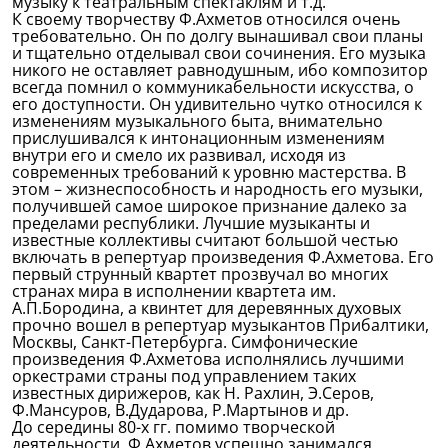
музыку к театральным спектаклям и т.д.
К своему творчеству Ф.Ахметов относился очень
требовательно. Он по долгу вынашивал свои планы
и тщательно отделывал свои сочинения. Его музыка
никого не оставляет равнодушным, ибо композитор
всегда помнил о коммуникабельности искусства, о
его доступности. Он удивительно чутко относился к
изменениям музыкального быта, внимательно
прислушивался к интонационным изменениям
внутри его и смело их развивал, исходя из
современных требований к уровню мастерства. В
этом – жизнеспособность и народность его музыки,
получившей самое широкое признание далеко за
пределами республики. Лучшие музыканты и
известные коллективы считают большой честью
включать в репертуар произведения Ф.Ахметова. Его
первый струнный квартет прозвучал во многих
странах мира в исполнении квартета им.
А.П.Бородина, а квинтет для деревянных духовых
прочно вошел в репертуар музыкантов Прибалтики,
Москвы, Санкт-Петербурга. Симфонические
произведения Ф.Ахметова исполнялись лучшими
оркестрами страны под управлением таких
известных дирижеров, как Н. Рахлин, Э.Серов,
Ф.Мансуров, В.Дударова, Р.Мартынов и др.
До середины 80-х гг. помимо творческой
деятельности, Ф.Ахметов успешно занимался