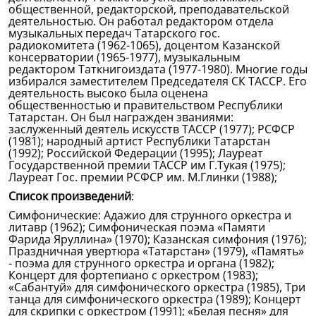
общественной, редакторской, преподавательской
деятельностью. Он работал редактором отдела
музыкальных передач Татарского гос.
радиокомитета (1962-1065), доцентом Казанской
консерватории (1965-1977), музыкальным
редактором Таткнигоиздата (1977-1980). Многие годы
избирался заместителем Председателя СК ТАССР. Его
деятельность высоко была оценена
общественностью и правительством Республики
Татарстан. Он был награжден званиями:
заслуженный деятель искусств ТАССР (1977); РСФСР
(1981); народный артист Республики Татарстан
(1992); Российской Федерации (1995); Лауреат
Государственной премии ТАССР им Г.Тукая (1975);
Лауреат Гос. премии РСФСР им. М.Глинки (1988);
Список произведений
:
Симфонические: Адажио для струнного оркестра и
литавр (1962); Симфоническая поэма «Памяти
Фарида Яруллина» (1970); Казанская симфония (1976);
Праздничная увертюра «Татарстан» (1979), «Память»
- поэма для струнного оркестра и органа (1982);
Концерт для фортепиано с оркестром (1983);
«Сабантуй» для симфонического оркестра (1985), Три
танца для симфонического оркестра (1989); Концерт
для скрипки с оркестром (1991); «Белая песня» для