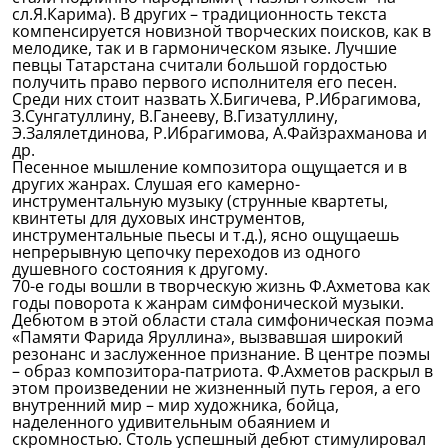
сл.Я.Карима). В других – традиционность текста
компенсируется новизной творческих поисков, как в
мелодике, так и в гармоническом языке. Лучшие
певцы Татарстана считали большой гордостью
получить право первого исполнителя его песен.
Среди них стоит назвать Х.Бигичева, Р.Ибрагимова,
З.Сунгатуллину, В.Ганееву, В.Гизатуллину,
Э.Залялетдинова, Р.Ибрагимова, А.Файзрахманова и
др.
Песенное мышление композитора ощущается и в
других жанрах. Слушая его камерно-
инструментальную музыку (струнные квартеты,
квинтеты для духовых инструментов,
инструментальные пьесы и т.д.), ясно ощущаешь
непрерывную цепочку переходов из одного
душевного состояния к другому.
70-е годы вошли в творческую жизнь Ф.Ахметова как
годы поворота к жанрам симфонической музыки.
Дебютом в этой области стала симфоническая поэма
«Памяти Фарида Яруллина», вызвавшая широкий
резонанс и заслуженное признание. В центре поэмы
– образ композитора-патриота. Ф.Ахметов раскрыл в
этом произведении не жизненный путь героя, а его
внутренний мир – мир художника, бойца,
наделенного удивительным обаянием и
скромностью. Столь успешный дебют стимулировал