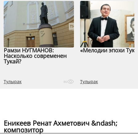
Рамзи НУГМАНОВ:
«Мелодии эпохи Тука
Насколько современен
Тукай?
Тулырак
Тулырак
86
Еникеев Ренат Ахметович &ndash;
композитор