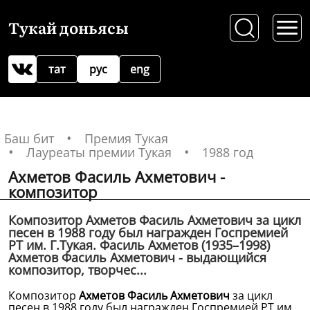
Тукай доньясы
тат
рус
eng
Баш бит
Премия Тукая
Лауреаты премии Тукая
1988 год
Ахметов Фасиль Ахметович -
композитор
Композитор Ахметов Фасиль Ахметович за цикл
песен в 1988 году был награжден Госпремией
РТ им. Г.Тукая. Фасиль Ахметов (1935–1998)
Ахметов Фасиль Ахметович - выдающийся
композитор, творчес...
Композитор
Ахметов Фасиль Ахметович
за цикл
песен в 1988 году был награжден Госпремией РТ им.