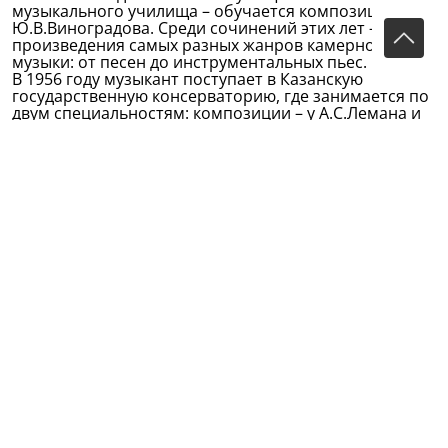
музыкального училища – обучается композиции у
Ю.В.Виноградова. Среди сочинений этих лет -
произведения самых разных жанров камерной
музыки: от песен до инструментальных пьес.
В 1956 году музыкант поступает в Казанскую
государственную консерваторию, где занимается по
двум специальностям: композиции – у А.С.Лемана и
фортепиано – у Н.Б.Рецкер. В годы учебы композитор
создает произведения, которые сразу же стали
репертуарными и положили начало его творческой
биографии. Это – Вариации для фортепиано, Трио,
Струнный квартет №1 и др. В качестве дипломной
работы был представлен Концерт для фортепиано с
оркестром, явившийся в истории музыкального
искусства Татарстана фактически вторым
произведением данного жанра (после концерта
Р.Яхина). Драматическая форма высказывания,
самобытное претворение народно-песенных
интонаций, преломление некоторых элементов
прокофьевского стиля (токкатность, вводнотоновые
соотношения аккордов и тональностей, ударная
трактовка фортепиано) получили развитие в
последующих произведениях композитора.
Еще в годы учебы в консерватории Р.Еникеев
преподает в Музыкальном училище. После
окончания консерватории он в течение 60-х гг.