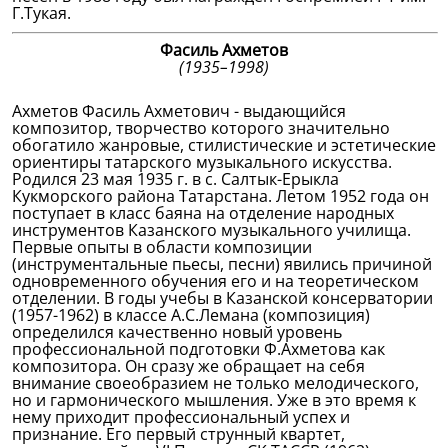
Г.Тукая.
Фасиль Ахметов
(1935–1998)
Ахметов Фасиль Ахметович - выдающийся
композитор, творчество которого значительно
обогатило жанровые, стилистические и эстетические
ориентиры татарского музыкального искусства.
Родился 23 мая 1935 г. в с. Салтык-Ерыкла
Кукморского района Татарстана. Летом 1952 года он
поступает в класс баяна на отделение народных
инструментов Казанского музыкального училища.
Первые опыты в области композиции
(инструментальные пьесы, песни) явились причиной
одновременного обучения его и на теоретическом
отделении. В годы учебы в Казанской консерватории
(1957-1962) в классе А.С.Лемана (композиция)
определился качественно новый уровень
профессиональной подготовки Ф.Ахметова как
композитора. Он сразу же обращает на себя
внимание своеобразием не только мелодического,
но и гармонического мышления. Уже в это время к
нему приходит профессиональный успех и
признание. Его первый струнный квартет,