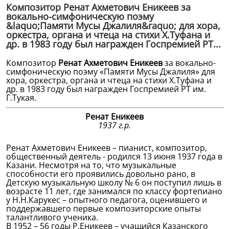
Композитор Ренат Ахметович Еникеев за
вокально-симфоническую поэму
&laquo;Памяти Мусы Джалиля&raquo; для хора,
оркестра, органа и чтеца на стихи Х.Туфана и
др. в 1983 году был награжден Госпремией РТ...
Композитор
Ренат Ахметович Еникеев
за вокально-
симфоническую поэму «Памяти Мусы Джалиля» для
хора, оркестра, органа и чтеца на стихи Х.Туфана и
др. в 1983 году был награжден Госпремией РТ им.
Г.Тукая.
Ренат Еникеев
1937 г.р.
Ренат Ахметович Еникеев – пианист, композитор,
общественный деятель - родился 13 июня 1937 года в
Казани. Несмотря на то, что музыкальные
способности его проявились довольно рано, в
Детскую музыкальную школу № 6 он поступил лишь в
возрасте 11 лет, где занимался по классу фортепиано
у Н.Н.Карукес – опытного педагога, оценившего и
поддержавшего первые композиторские опыты
талантливого ученика.
В 1952 – 56 годы Р.Еникеев – учащийся Казанского