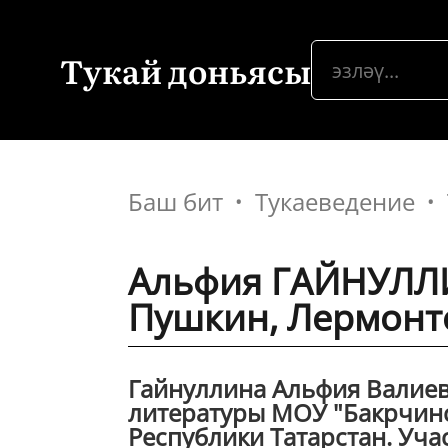
Тукай доньясы
Баш бит
Тукаеведение
Альфия ГАЙНУЛЛИ
Пушкин, Лермонто
Гайнуллина Альфия Валиевн
литературы МОУ "Бакрчинс
Республики Татарстан. Уча