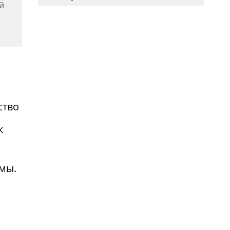
ство
к
мы.