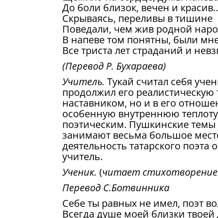
До боли близок, вечен и красив
Скрываясь, переливы в тишине
Поведали, чем жив родной наро
В напеве том понятны, были мн
Все триста лет страданий и нев
(Перевод Р. Бухараева)
Учитель.
Тукай считал себя уче
продолжил его реалистическую 
наставником, но и в его отноше
особенную внутреннюю теплоту 
поэтическим. Пушкинские темы и
занимают весьма большое место
деятельность татарского поэта о
учитель.
Ученик.
(
читает стихотворение 
Перевод С.Ботвинника
Себе ты равных не имел, поэт 
Всегда душе моей близки твоей