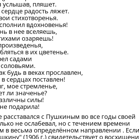
бя услышав, пляшет.
а сердце радость ляжет.
вои стихотворенья.
 исполнил вдохновенья!
нь в нее вселяешь,
 стихами озаряешь!
 произведенья,
бляться в их цветенье.
рел садами
 соловьями.
так будь в веках прославлен,
 в сердцах поставлен!
г, мое стремленье,
еет ли значенье?
различны силы!
мне подарила!
 расставался с Пушкиным во все годы своей
лько не ослабевал, но с течением времени
ём в весьма определённом направлении . Есл
шкину" (1906 г.) свидетельствует о восхищен