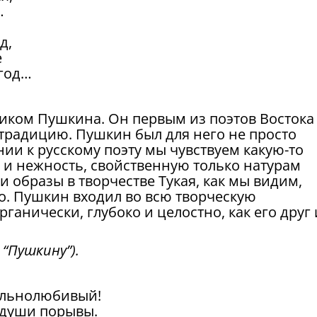
…
д,
е
згод…
ником Пушкина. Он первым из поэтов Востока
традицию. Пушкин был для него не просто
нии к русскому поэту мы чувствуем какую-то
и нежность, свойственную только натурам
 образы в творчестве Тукая, как мы видим,
. Пушкин входил во всю творческую
рганически, глубоко и целостно, как его друг 
“Пушкину”).
вольнолюбивый!
 души порывы.