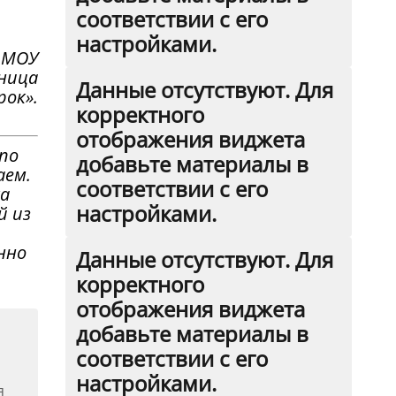
соответствии с его
настройками.
 МОУ
ница
Данные отсутствуют. Для
рок».
корректного
отображения виджета
 по
добавьте материалы в
аем.
соответствии с его
ка
настройками.
й из
нно
Данные отсутствуют. Для
корректного
отображения виджета
добавьте материалы в
соответствии с его
настройками.
я