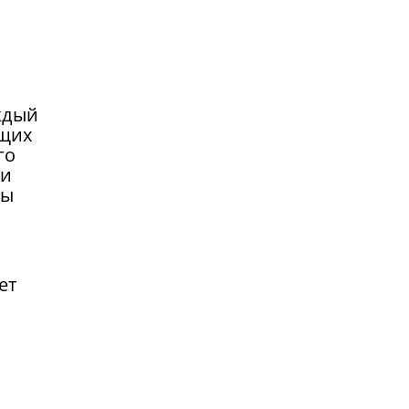
ждый
ющих
го
ки
мы
ет