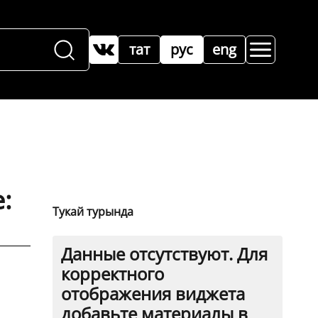
тат
рус
eng
:
Тукай турында
Данные отсутствуют. Для
корректного
отображения виджета
добавьте материалы в