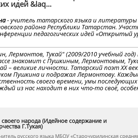
х идей &laq...
на
- учитель татарского языка и литературы
овского района Республики Татарстан. Участ
онференции педагогических идей «Открытый у
н, Лермонтов, Тукай" (2009/2010 учебный год)
ассе знакомит с Пушкиным, Лермонтовым, Тук
ай – великие личности. Татарский поэт XX ве
ником Пушкина и подражал Лермонтову. Кажды
ственность своего времени, умы последующих
аждый из нас находит в них что-то своё, особе
своего народа (Идейное содержание и
чества Г.Тукая)
читель русского языка МБОУ «Старочурилинская средня