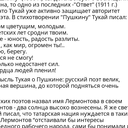
, то одно из последних -"Ответ" (1911 г.)
 что Тукай уже активно защищает авторитет
оэта. В стихотворении "Пушкину" Тукай писал:
ом цветущим, молодым.
тских лет сродни твоим.
е - юность, радость разлиты.
, как мир, огромен ты!..
ю, берегу.
ся не смогу!
только недостанет сил.
рдца людей пленил!
сль Тукая о Пушкине: русский поэт велик,
орная вершина, до которой подняться очень
ских поэтов назвал имя Лермонтова в своем
тов - два солнца высоко вознесены. Я же све
 писал, что татарская нация нуждается в таки
М.Лермонтов “отстаивали бы интересы
бедного рабочего народа, сами бы понимали 