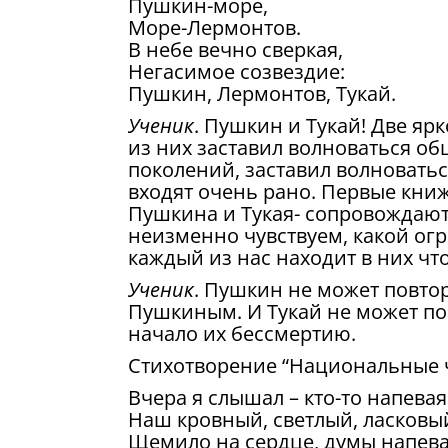
Пушкин-море,
Море-Лермонтов.
В небе вечно сверкая,
Негасимое созвездие:
Пушкин, Лермонтов, Тукай.
Ученик
. Пушкин и Тукай! Две я
из них заставил волноваться о
поколений, заставил волноватьс
входят очень рано. Первые книж
Пушкина и Тукая- сопровождают 
неизменно чувствуем, какой ог
каждый из нас находит в них чт
Ученик
. Пушкин не может повтор
Пушкиным. И Тукай не может по
начало их бессмертию.
Стихотворение “Национальные ч
Вчера я слышал – кто-то напевая
Наш кровный, светлый, ласков
Щемило на сердце, думы напева