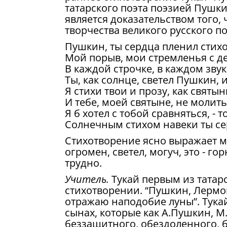
татарского поэта поэзией Пушкина
является доказательством того,
творчества великого русского п
Пушкин, ты сердца пленил стих
Мой порыв, мои стремленья с де
В каждой строчке, в каждом звук
Ты, как солнце, светел Пушкин, и
Я стихи твои и прозу, как святын
И тебе, моей святыне, не молить
Я б хотел с тобой сравняться, - 
Солнечным стихом навеки ты се
Стихотворение ясно выражает мы
огромен, светел, могуч, это - г
трудно.
Учитель.
Тукай первым из татар
стихотворении. “Пушкин, Лермон
отражаю наподобие луны”. Тукай
сынах, которые как А.Пушкин, 
беззащитного, обездоленного, 