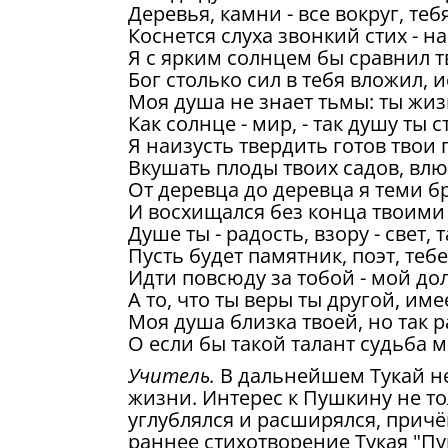
Деревья, камни - все вокруг, те
Коснется слуха звонкий стих - н
Я с ярким солнцем бы сравнил т
Бог столько сил в тебя вложил,
Моя душа не знает тьмы: ты жиз
Как солнце - мир, - так душу ты
Я наизусть твердить готов твои
Вкушать плоды твоих садов, влю
От деревца до деревца я теми б
И восхищался без конца твоими
Душе ты - радость, взору - свет, 
Пусть будет памятник, поэт, тебе
Идти повсюду за тобой - мой дол
А то, что ты веры ты другой, им
Моя душа близка твоей, но так 
О если бы такой талант судьба 
Учитель.
В дальнейшем Тукай не
жизни. Интерес к Пушкину не то
углублялся и расширялся, прич
раннее стихотворение Тукая "Пу