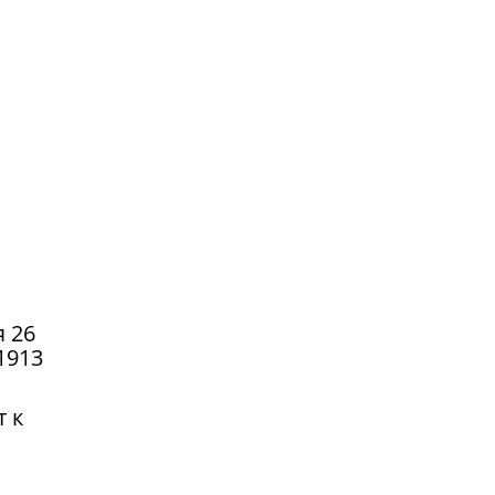
я 26
1913
т к