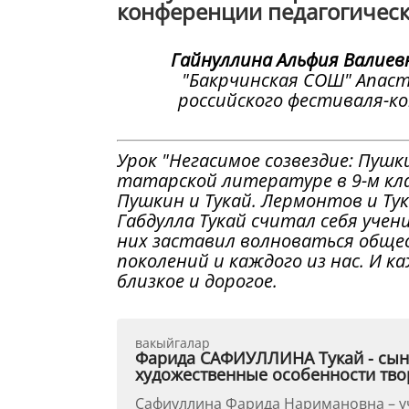
конференции педагогически
Гайнуллина Альфия Валиев
"Бакрчинская СОШ" Апаст
российского фестиваля-к
Урок "Негасимое созвездие: Пушки
татарской литературе в 9-м кл
Пушкин и Тукай. Лермонтов и Тук
Габдулла Тукай считал себя уче
них заставил волноваться обще
поколений и каждого из нас. И к
близкое и дорогое.
вакыйгалар
Фарида САФИУЛЛИНА Тукай - сын 
художественные особенности твор
Сафиуллина Фарида Наримановна – у