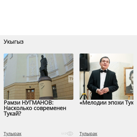
Укыгыз
Рамзи НУГМАНОВ:
«Мелодии эпохи Тука
Насколько современен
Тукай?
Тулырак
Тулырак
117