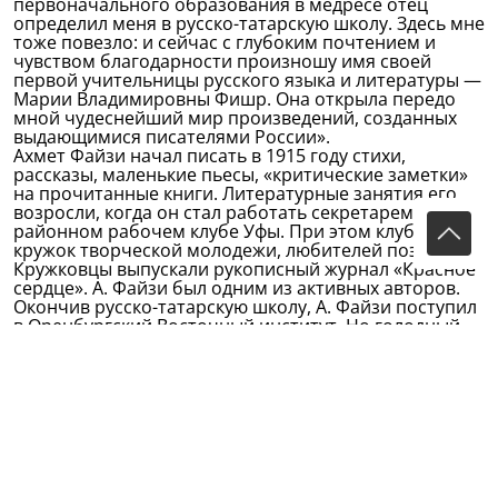
первоначального образования в медресе отец
определил меня в русско-татарскую школу. Здесь мне
тоже повезло: и сейчас с глубоким почтением и
чувством благодарности произношу имя своей
первой учительницы русского языка и литературы —
Марии Владимировны Фишр. Она открыла передо
мной чудеснейший мир произведений, созданных
выдающимися писателями России».
Ахмет Файзи начал писать в 1915 году стихи,
рассказы, маленькие пьесы, «критические заметки»
на прочитанные книги. Литературные занятия его
возросли, когда он стал работать секретарем в
районном рабочем клубе Уфы. При этом клубе был
кружок творческой молодежи, любителей поэзии.
Кружковцы выпускали рукописный журнал «Красное
сердце». А. Файзи был одним из активных авторов.
Окончив русско-татарскую школу, А. Файзи поступил
в Оренбургский Восточный институт. Но голодный
год и материальная необеспеченность вынудили его
прервать учебу.
В поисках заработка поехал в Туркмению. Там до
1924 года учительствовал в кишлаках, принимал
участие в организации первых советских школ для
туркменских детей. Одновременно изучал восточную
литературу.
В 1924 году А. Файзи переехал в Донбасс, где
несколько лет вел культурно-просветительную