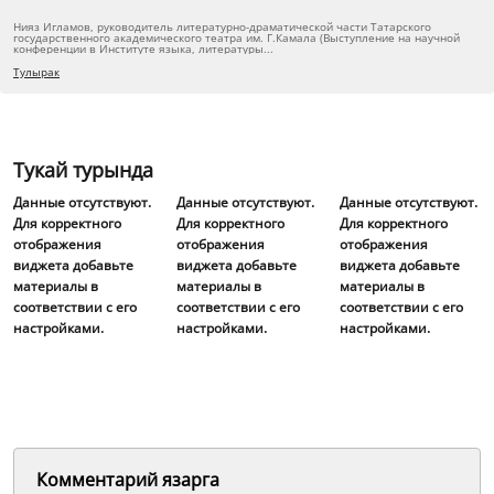
Нияз Игламов, руководитель литературно-драматической части Татарского
государственного академического театра им. Г.Камала (Выступление на научной
конференции в Институте языка, литературы...
Тулырак
Тукай турында
Данные отсутствуют.
Данные отсутствуют.
Данные отсутствуют.
Для корректного
Для корректного
Для корректного
отображения
отображения
отображения
виджета добавьте
виджета добавьте
виджета добавьте
материалы в
материалы в
материалы в
соответствии с его
соответствии с его
соответствии с его
настройками.
настройками.
настройками.
Комментарий язарга