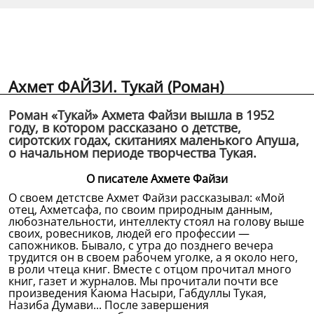
Ахмет ФАЙЗИ. Тукай (Роман)
Роман «Тукай» Ахмета Файзи вышла в 1952
году, в котором рассказано о детстве,
сиротских годах, скитаниях маленького Апуша,
о начальном периоде творчества Тукая.
О писателе Ахмете Файзи
О своем детстсве Ахмет Файзи рассказывал: «Мой
отец, Ахметсафа, по своим природным данным,
любознательности, интеллекту стоял на голову выше
своих, ровесников, людей его профессии —
сапожников. Бывало, с утра до позднего вечера
трудится он в своем рабочем уголке, а я около него,
в роли чтеца книг. Вместе с отцом прочитал много
книг, газет и журналов. Мы прочитали почти все
произведения Каюма Насыри, Габдуллы Тукая,
Назиба Думави... После завершения