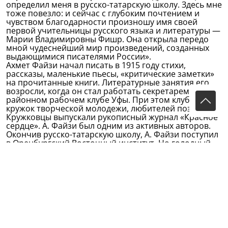
определил меня в русско-татарскую школу. Здесь мне
тоже повезло: и сейчас с глубоким почтением и
чувством благодарности произношу имя своей
первой учительницы русского языка и литературы —
Марии Владимировны Фишр. Она открыла передо
мной чудеснейший мир произведений, созданных
выдающимися писателями России».
Ахмет Файзи начал писать в 1915 году стихи,
рассказы, маленькие пьесы, «критические заметки»
на прочитанные книги. Литературные занятия его
возросли, когда он стал работать секретарем в
районном рабочем клубе Уфы. При этом клубе был
кружок творческой молодежи, любителей поэзии.
Кружковцы выпускали рукописный журнал «Красное
сердце». А. Файзи был одним из активных авторов.
Окончив русско-татарскую школу, А. Файзи поступил
в Оренбургский Восточный институт. Но голодный
год и материальная необеспеченность вынудили его
прервать учебу.
В поисках заработка поехал в Туркмению. Там до
1924 года учительствовал в кишлаках, принимал
участие в организации первых советских школ для
туркменских детей. Одновременно изучал восточную
литературу.
В 1924 году А. Файзи переехал в Донбасс, где
несколько лет вел культурно-просветительную