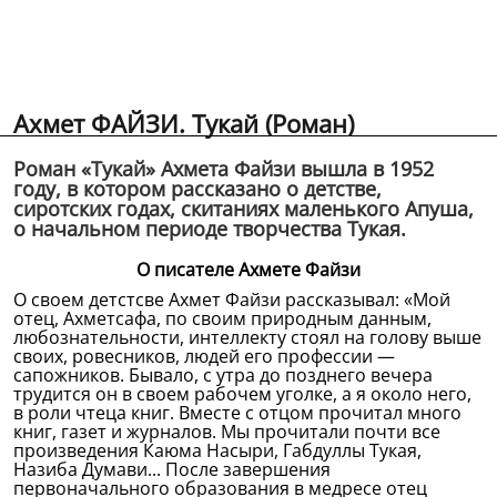
Ахмет ФАЙЗИ. Тукай (Роман)
Роман «Тукай» Ахмета Файзи вышла в 1952
году, в котором рассказано о детстве,
сиротских годах, скитаниях маленького Апуша,
о начальном периоде творчества Тукая.
О писателе Ахмете Файзи
О своем детстсве Ахмет Файзи рассказывал: «Мой
отец, Ахметсафа, по своим природным данным,
любознательности, интеллекту стоял на голову выше
своих, ровесников, людей его профессии —
сапожников. Бывало, с утра до позднего вечера
трудится он в своем рабочем уголке, а я около него,
в роли чтеца книг. Вместе с отцом прочитал много
книг, газет и журналов. Мы прочитали почти все
произведения Каюма Насыри, Габдуллы Тукая,
Назиба Думави... После завершения
первоначального образования в медресе отец