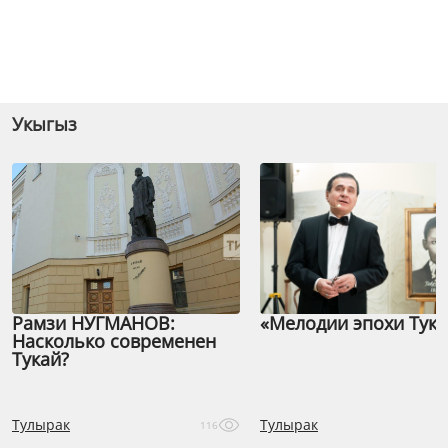
Укыгыз
Рамзи НУГМАНОВ:
«Мелодии эпохи Тука
Насколько современен
Тукай?
Тулырак
Тулырак
116