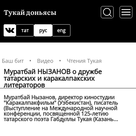
Тукай доньясы
тат
рус
eng
Баш бит
Видео
Чтения Тукая
Муратбай НЫЗАНОВ о дружбе
татарских и каракалпакских
литераторов
Муратбай Нызанов, директор киностудии
"Каракалпакфильм" (Узбекистан), писатель
(Выступление на Международной научной
конференции, посвященной 125-летию
татарского поэта Габдуллы Тукая (Казань...