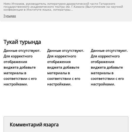
Нияз Игламов, руководитель литературно-драматической части Татарского
государственного академического театра им. Г.Камала (Выступление на научной
конференции в Институте языка, литературы...
Тулырак
Тукай турында
Данные отсутствуют.
Данные отсутствуют.
Данные отсутствуют.
Для корректного
Для корректного
Для корректного
отображения
отображения
отображения
виджета добавьте
виджета добавьте
виджета добавьте
материалы в
материалы в
материалы в
соответствии с его
соответствии с его
соответствии с его
настройками.
настройками.
настройками.
Комментарий язарга