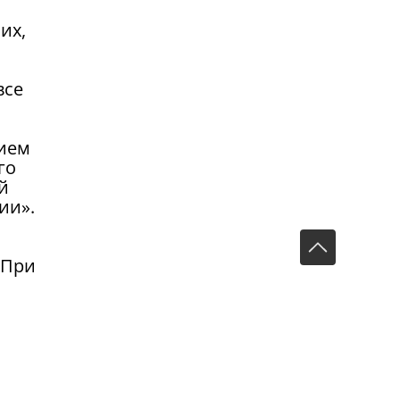
их,
все
нием
го
й
ии».
 При
ный