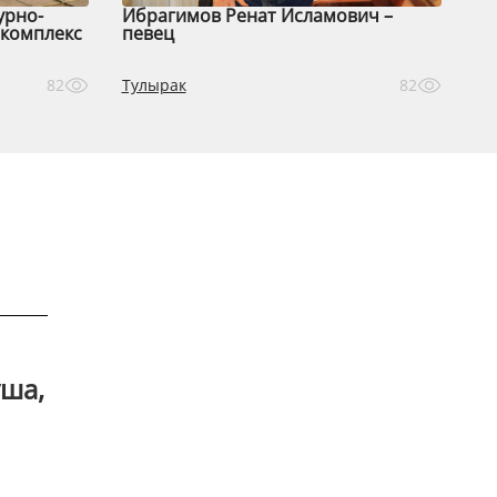
урно-
Ибрагимов Ренат Исламович –
комплекс
певец
Тулырак
82
82
уша,