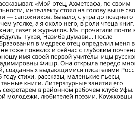
ассказывал: «Мой отец, Ахметсафа, по своим
ности, интеллекту стоял на голову выше сво
и — сапожников. Бывало, с утра до позднего
ем уголке, а я около него, в роли чтеца книг.
книг, газет и журналов. Мы прочитали почти 
дуллы Тукая, Назиба Думави... После
разования в медресе отец определил меня в
мне тоже повезло: и сейчас с глубоким почте
зношу имя своей первой учительницы русско
ладимировны Фишр. Она открыла передо мно
, созданных выдающимися писателями Росс
 году стихи, рассказы, маленькие пьесы,
итанные книги. Литературные занятия его
ть секретарем в районном рабочем клубе Уфы.
кой молодежи, любителей поэзии. Кружковцы
Красное сердце». А. Файзи был одним из
у, А. Файзи поступил в Оренбургский Восточ
атериальная необеспеченность вынудили его