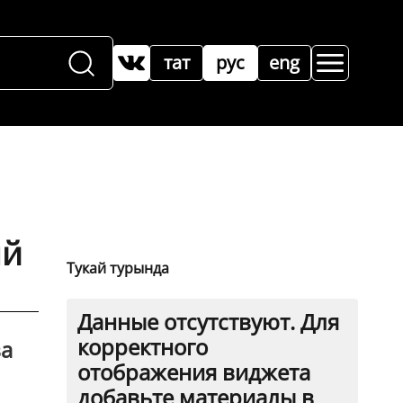
тат
рус
eng
ый
Тукай турында
Данные отсутствуют. Для
корректного
ва
отображения виджета
добавьте материалы в