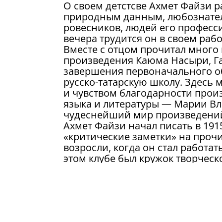
О своем детстсве Ахмет Файзи р
природным данным, любознатель
ровесников, людей его професси
вечера трудится он в своем рабоч
Вместе с отцом прочитал много 
произведения Каюма Насыри, Габ
завершения первоначального об
русско-татарскую школу. Здесь 
и чувством благодарности прои
языка и литературы — Марии В
чудеснейший мир произведений
Ахмет Файзи начал писать в 1915
«критические заметки» на проч
возросли, когда он стал работа
этом клубе был кружок творчес
выпускали рукописный журнал «
активных авторов.
Окончив русско-татарскую школ
институт. Но голодный год и м
прервать учебу.