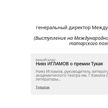
генеральный директор Между
(Выступление на Международно
татарского поэта
вакыйгалар
Нияз ИГЛАМОВ о премии Тукая
Нияз Игламов, руководитель литературно-драматической части Татарского государственного
академического театра им. Г.Камала (Выступление на научной конференции в Институте языка,
литературы...
Тулырак