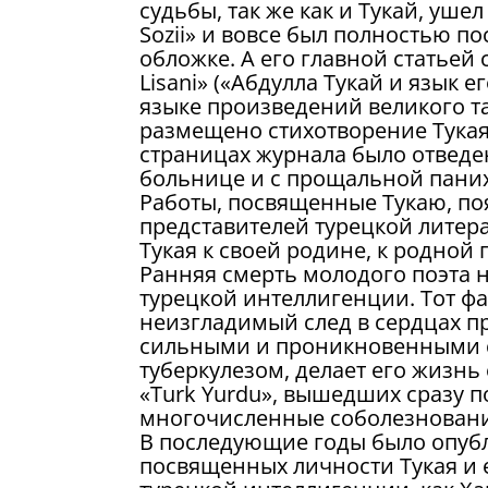
судьбы, так же как и Тукай, уше
Sozii» и вовсе был полностью п
обложке. А его главной статьей 
Lisani» («Абдулла Тукай и язык 
языке произведений великого та
размещено стихотворение Тукая 
страницах журнала было отведе
больнице и с прощальной пани
Работы, посвященные Тукаю, поя
представителей турецкой литера
Тукая к своей родине, к родной 
Ранняя смерть молодого поэта 
турецкой интеллигенции. Тот фа
неизгладимый след в сердцах п
сильными и проникновенными с
туберкулезом, делает его жизн
«Turk Yurdu», вышедших сразу п
многочисленные соболезновани
В последующие годы было опубл
посвященных личности Тукая и е