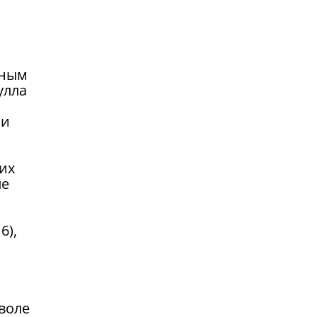
зным
улла
ии
их
ле
6),
воле