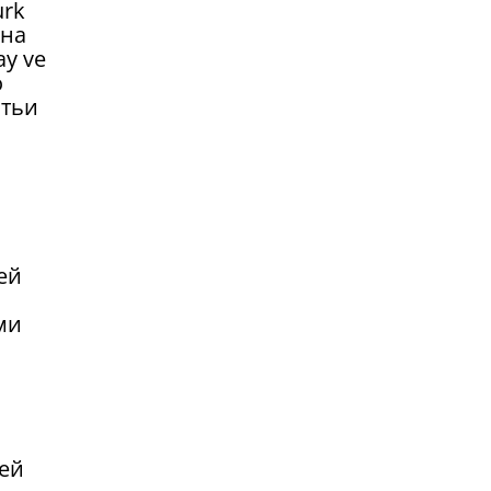
urk
 на
ay ve
о
атьи
ей
ми
лей