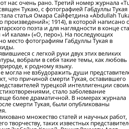
л от нас очень рано. Третий номер журнала «T
освящен Тукаю, с фотографией Габдуллы Тукая
стала статья Омара Сайфетдина «Abdullah Tuk
его произведений»; 1914), в которой написано 
тарского поэта и для наглядности в конце ст
«И калам» («О, перо»). На последующих
но место фотографиям Габдуллы Тукая в
хиды.
вившиеся с легкой руки двух этих великих
туры, вобрали в себя такие темы, как любовь
природе, к родному языку.
не могла не взбудоражить души представител
кт, что причиной смерти Тукая, оставившего
редставителей турецкой интеллигенции свои
тихотворениями, стало заболевание
ь еще более драматичной. В номерах журнала
осле смерти Тукая, были опубликованы
я.
иковано множество статей и научных работ,
го творчеству, таких известных представите