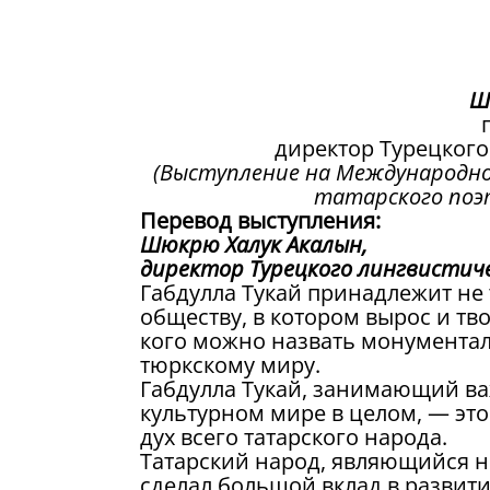
Ш
директор Турецкого
(Выступление на Международно
татарского поэта
Перевод выступления:
Шюкрю Халук Акалын,
директор Турецкого лингвистиче
Габдулла Тукай принадлежит не 
обществу, в котором вырос и тво
кого можно назвать монумента
тюркскому миру.
Габдулла Тукай, занимающий важ
культурном мире в целом, — это
дух всего татарского народа.
Татарский народ, являющийся н
сделал большой вклад в развит