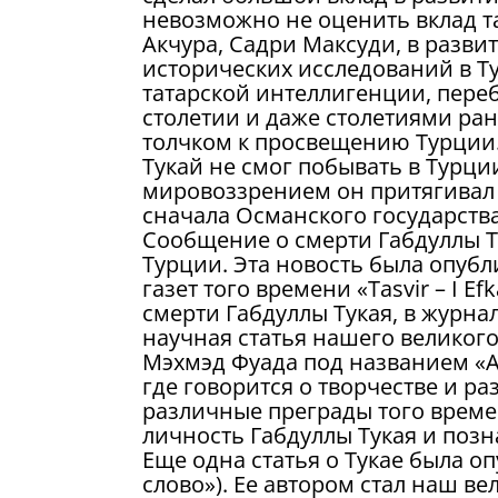
невозможно не оценить вклад та
Акчура, Садри Максуди, в разви
исторических исследований в Т
татарской интеллигенции, пер
столетии и даже столетиями ран
толчком к просвещению Турции. 
Тукай не смог побывать в Турци
мировоззрением он притягивал
сначала Османского государства
Сообщение о смерти Габдуллы Т
Турции. Эта новость была опубл
газет того времени «Таsvir – I E
смерти Габдуллы Тукая, в журнал
научная статья нашего великог
Мэхмэд Фуада под названием «Аbd
где говорится о творчестве и р
различные преграды того време
личность Габдуллы Тукая и поз
Еще одна статья о Тукае была оп
слово»). Ее автором стал наш в