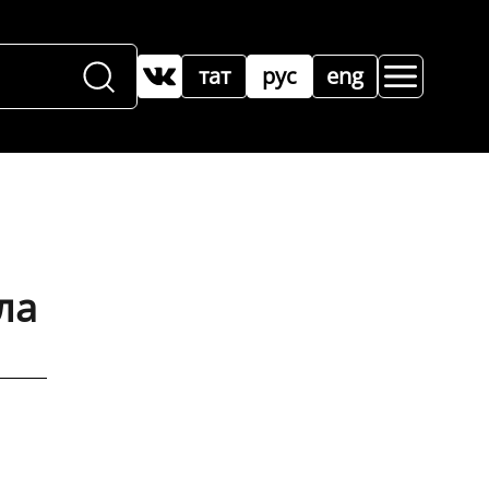
тат
рус
eng
ла