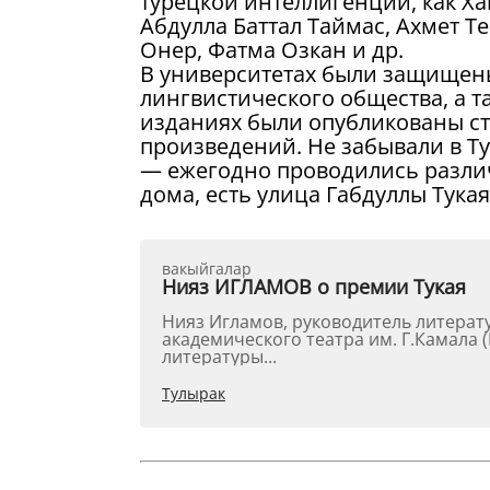
турецкой интеллигенции, как Х
Абдулла Баттал Таймас, Ахмет Т
Онер, Фатма Озкан и др.
В университетах были защищены
лингвистического общества, а 
изданиях были опубликованы ст
произведений. Не забывали в Ту
— ежегодно проводились различ
дома, есть улица Габдуллы Тукая
вакыйгалар
Нияз ИГЛАМОВ о премии Тукая
Нияз Игламов, руководитель литературно-драматической части Татарского государственного
академического театра им. Г.Камала (Выступление на научной конференции в Институте языка,
литературы...
Тулырак