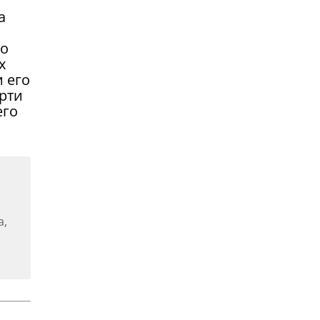
а
го
х
 его
ерти
его