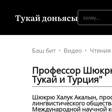
Тукай доньясы
Баш бит
Видео
Чтения
Профессор Шюкрю
Тукай и Турция"
Шюкрю Халук Акалын, проф
лингвистического общества
Международной научной к