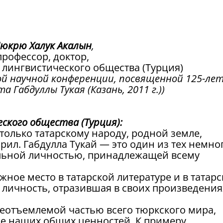
юкрю Халук Акалын
,
профессор, доктор,
 лингвистического общества (Турция)
й научной конференции, посвященной 125-ле
 Габдуллы Тукая (Казань, 2011 г.))
ского общества (Турция):
только татарскому народу, родной земле,
рил. Габдулла Тукай — это один из тех немно
льной личностью, принадлежащей всему
ное место в татарской литературе и в татар
 личность, отразившая в своих произведения
еотъемлемой частью всего тюркского мира,
ие наших общих ценностей. К примеру,