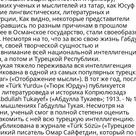
ких ученых и мыслителей из татар, как Юсуф
тие лингвистических, литературных и
урции, Как видно, некоторые представители
ебравшись по разным причинам в прошлом
ее в Османское государство, стали своеобра
Несмотря на то, что за всю свою жизнь Габд
и, своей творческой сущностью и
 внимание всей национальной интеллигенц
, а потом и Турецкой Республики.
укая тяжело переживала вся интеллигенция
икована в одной из самых популярных турецк
fkar» («Отображение мысли»). В тот же год, пос
е «Türk Yurdu» («Тюрк Юрду») публикуется
о литературоведа и историка Копрюлюзадэ
ullah Tukayef» («Абдулла Тукаев»; 1913. - № 1
азмышлениях Габдуллы Тукая. Несмотря на
ни, ученый смог в полной степени оценить
накомить с ней всю турецкую интеллигенцию.
убликована в журнале «Türk Sözü» («Турецкое
еликий писатель Омар Сайфетдин, который по 