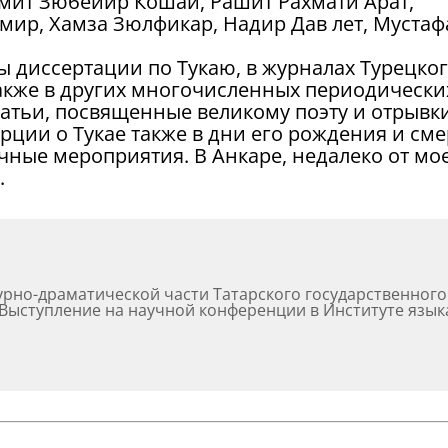
амит Зюбейир Кошай, Рашит Рахмати Арат,
емир, Хамза Зюлфикар, Надир Дав лет, Мустаф
 диссертации по Тукаю, в журналах Турецко
также в других многочисленных периодически
атьи, посвященные великому поэту и отрывки
рции о Тукае также в дни его рождения и см
ные мероприятия. В Анкаре, недалеко от мо
.