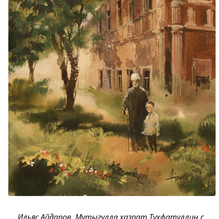
Ильяс Айдаров. Мутыгулла хазрат Тухфатуллин с