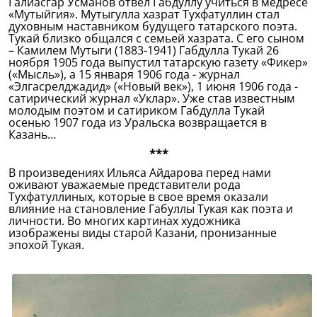
Галиасгар Усманов отвел Габдуллу учиться в медресе
«Мутыйгия». Мутыгулла хазрат Тухфатуллин стал
духовным наставником будущего татарского поэта.
Тукай близко общался с семьей хазрата. С его сыном
– Камилем Мутыги (1883-1941) Габдулла Тукай 26
ноября 1905 года выпустил татарскую газету «Фикер»
(«Мысль»), а 15 января 1906 года - журнал
«Элгасрелджадид» («Новый век»), 1 июня 1906 года -
сатирический журнал «Уклар». Уже став известным
молодым поэтом и сатириком Габдулла Тукай
осенью 1907 года из Уральска возвращается в
Казань…
***
В произведениях Ильяса Айдарова перед нами
оживают уважаемые представители рода
Тухфатуллиных, которые в свое время оказали
влияние на становление Габуллы Тукая как поэта и
личности. Во многих картинах художника
изображены виды старой Казани, пронизанные
эпохой Тукая.