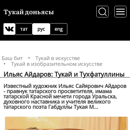
Тукай доньясы
тат
рус
eng
Баш бит
Тукай в искусстве
Тукай в изобразительном искусстве
Ильяс Айдаров: Тукай и Тухфатуллины
Известный художник Ильяс Сайярович Айдаров
- правнук татарского просветителя, имама
татарской Красной мечети города Уральска,
духовного наставника и учителя великого
татарского поэта Габдуллы Тукая М...