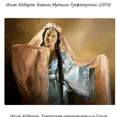
Ильяс Айдаров. Камиль Мутыги–Тухфатуллин. (2010)
Ильяс Айдаров. Татарская оперная певица Галия