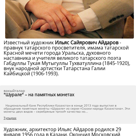
Известный художник
Ильяс Сайярович Айдаров
-
правнук татарского просветителя, имама татарской
Красной мечети города Уральска, духовного
наставника и учителя великого татарского поэта
Габдуллы Тукая Мутыгуллы Тухватуллина (1845-1920),
внук народной артистки Татарстана Галии
Кайбицкой (1906-1993).
вакыйгалар
"Шурале" – на памятных монетах
Национальный банк Республики Казахстан в конце 2013 года выпустил в
обращение памятные монеты «Шурале» из серии «Сказки народа Казахстана». Эти
монеты двух видов – серебряные «proof» качества но...
Тулырак
Художник, архитектор Ильяс Айдаров родился 29
января 1956 года в Казани. Окончил Московский