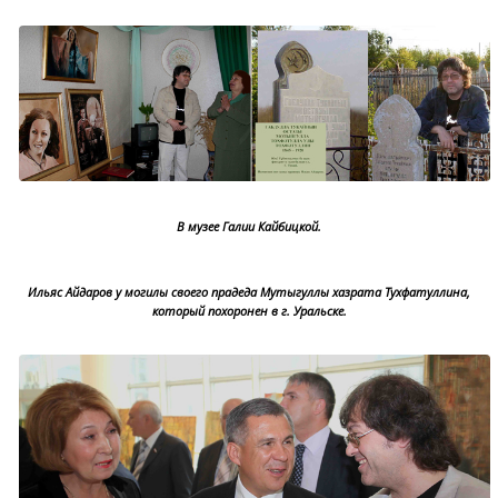
В музее Галии Кайбицкой.
Ильяс Айдаров у могилы своего прадеда Мутыгуллы хазрата Тухфатуллина,
который похоронен в г. Уральске.