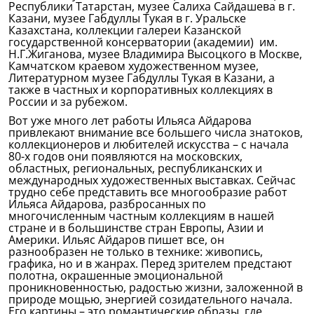
Республики Татарстан, музее Салиха Сайдашева в г.
Казани, музее Габдуллы Тукая в г. Уральске
Казахстана, коллекции галереи Казанской
государственной консерватории (академии) им.
Н.Г.Жиганова, музее Владимира Высоцкого в Москве,
Камчатском краевом художественном музее,
Литературном музее Габдуллы Тукая в Казани, а
также в частных и корпоративных коллекциях в
России и за рубежом.
Вот уже много лет работы Ильяса Айдарова
привлекают внимание все большего числа знатоков,
коллекционеров и любителей искусства – с начала
80-х годов они появляются на московских,
областных, региональных, республиканских и
международных художественных выставках. Сейчас
трудно себе представить все многообразие работ
Ильяса Айдарова, разбросанных по
многочисленным частным коллекциям в нашей
стране и в большинстве стран Европы, Азии и
Америки. Ильяс Айдаров пишет все, он
разнообразен не только в технике: живопись,
графика, но и в жанрах. Перед зрителем предстают
полотна, окрашенные эмоциональной
проникновенностью, радостью жизни, заложенной в
природе мощью, энергией созидательного начала.
Его картины – это романтические образы, где