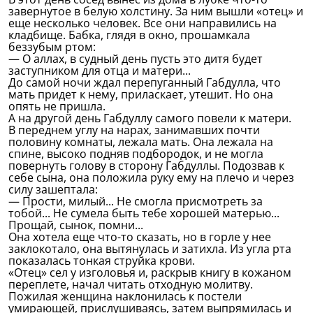
завернутое в белую холстину. За ним вышли «отец» и
еще несколько человек. Все они направились на
кладбище. Бабка, глядя в окно, прошамкала
беззубым ртом:
— О аллах, в судный день пусть это дитя будет
заступником для отца и матери...
До самой ночи ждал перепуганный Габдулла, что
мать придет к нему, приласкает, утешит. Но она
опять не пришла.
А на другой день Габдуллу самого повели к матери.
В переднем углу на нарах, занимавших почти
половину комнаты, лежала мать. Она лежала на
спине, высоко подняв подбородок, и не могла
повернуть голову в сторону Габдуллы. Подозвав к
себе сына, она положила руку ему на плечо и через
силу зашептала:
— Прости, милый... Не смогла присмотреть за
тобой... Не сумела быть тебе хорошей матерью...
Прощай, сынок, помни...
Она хотела еще что-то сказать, но в горле у нее
заклокотало, она вытянулась и затихла. Из угла рта
показалась тонкая струйка крови.
«Отец» сел у изголовья и, раскрыв книгу в кожаном
переплете, начал читать отходную молитву.
Пожилая женщина наклонилась к постели
умирающей, прислушиваясь, затем выпрямилась и