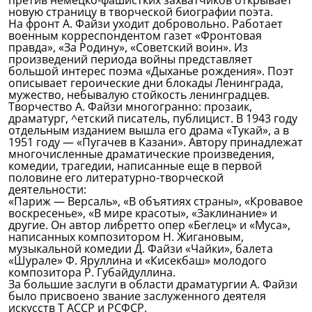
претив немецко-фашистких захватчиков открывает
новую страницу в творческой биографии поэта.
На фронт А. Файзи уходит добровольно. Работает
военным корреспондентом газет «Фронтовая
правда», «За Родину», «Советский воин». Из
произведений периода войны представляет
большой интерес поэма «Дыханье рождения». Поэт
описывает героические дни блокады Ленинграда,
мужество, небывалую стойкость ленинградцев.
Творчество А. Файзи многогранно: прозаик,
драматург, ^етский писатель, публицист. В 1943 году
отдельным изданием вышла его драма «Тукай», а в
1951 году — «Пугачев в Казани». Автору принадлежат
многочисленные драматические произведения,
комедии, трагедии, написанные еще в первой
половине его литературно-творческой
деятельности:
«Париж — Версаль», «В объятиях страны», «Кровавое
воскресенье», «В мире красоты», «Заклинание» и
другие. Он автор либретто опер «Беглец» и «Муса»,
написанных композитором Н. Жигановым,
музыкальной комедии Д. Файзи «Чайки», балета
«Шурале» Ф. Яруллина и «Кисекбаш» молодого
композитора Р. Губайдуллина.
За большие заслуги в области драматургии А. Файзи
было присвоено звание заслуженного деятеля
искусств Т АССР и РСФСР.