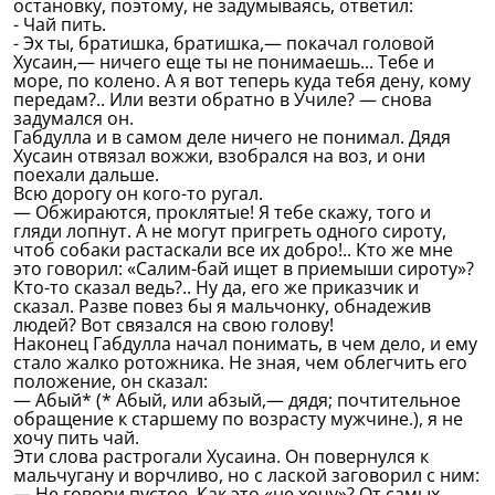
остановку, поэтому, не задумываясь, ответил:
- Чай пить.
- Эх ты, братишка, братишка,— покачал головой
Хусаин,— ничего еще ты не понимаешь... Тебе и
море, по колено. А я вот теперь куда тебя дену, кому
передам?.. Или везти обратно в Училе? — снова
задумался он.
Габдулла и в самом деле ничего не понимал. Дядя
Хусаин отвязал вожжи, взобрался на воз, и они
поехали дальше.
Всю дорогу он кого-то ругал.
— Обжираются, проклятые! Я тебе скажу, того и
гляди лопнут. А не могут пригреть одного сироту,
чтоб собаки растаскали все их добро!.. Кто же мне
это говорил: «Салим-бай ищет в приемыши сироту»?
Кто-то сказал ведь?.. Ну да, его же приказчик и
сказал. Разве повез бы я мальчонку, обнадежив
людей? Вот связался на свою голову!
Наконец Габдулла начал понимать, в чем дело, и ему
стало жалко ротожника. Не зная, чем облегчить его
положение, он сказал:
— Абый* (* Абый, или абзый,— дядя; почтительное
обращение к старшему по возрасту мужчине.), я не
хочу пить чай.
Эти слова растрогали Хусаина. Он повернулся к
мальчугану и ворчливо, но с лаской заговорил с ним:
— Не говори пустое. Как это «не хочу»? От самых