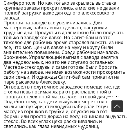
Симферополе. Но как только закрылась выставка,
крупные заказы прекратились, а мелкие не давали
полной загрузки даже для одного алексеевского
завода.
Простои на заводе все увеличивались. Для
мастеровых, работавших сдельно, наступили
трудные дни. Продукты в долг можно было получать
только в заводской лавке. Но Сагит-бай и в это
тяжелое для рабочих время старался выжать из них
все, что мог. Цены в лавке на муку и крупу были
значительно повышены. Среди рабочих началось
брожение. Управляющий выгнал с завода десятка
два недовольных, но это не испугало остальных.
Мастера-стеклодувы и сами готовы были бросить
работу на заводе, не имея возможности прокормить
свои семьи. И однажды Сагит-бай сам прикатил на
паре рысаков в Алексеевку.
Он вошел в полутемное заводское помещение, где
стояла невыносимая жара от расплавленной в
горшках стеклянной массы, уже готовой для дутья.
Подобно тому, как дети выдувают через соломинку
мыльные пузыри, стеклодувы набирали тягучую
массу из горшков в трубки и, опуская их в готовые
формы или просто держа на весу, начинали выдувать
стекло. Во всех углах цеха раскачивались и
светились, как глаза невидимых чудовищ,