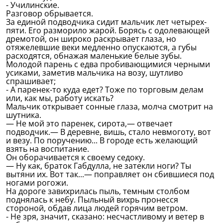
- Училинские.
Разговор обрывается.
За единой подводчика сидит мальчик лет четырех-
пяти. Его разморило жарой. Борясь с одолевающей
дремотой, он широко раскрывает глаза, но
отяжелевшие веки медленно опускаются, а губы
расходятся, обнажая маленькие белые зубы.
Молодой парень с едва пробивающимися черными
усиками, заметив мальчика на возу, шутливо
спрашивает;
- А паренек-то куда едет? Тоже по торговым делам
или, как мы, работу искать?
Мальчик открывает сонные глаза, молча смотрит на
шутника.
— Не мой это паренек, сирота,— отвечает
подводчик.— В деревне, вишь, стало невмоготу, вот
и везу. По поручению... В городе есть желающий
взять на воспитание.
Он оборачивается к своему седоку.
— Ну как, браток Габдулла, не затекли ноги? Ты
вытяни их. Вот так...— поправляет он сбившиеся под
ногами рогожи.
На дороге завихрилась пыль, темным столбом
поднялась к небу. Пыльный вихрь пронесся
стороной, обдав лица людей горячим ветром.
- Не зря, значит, сказано: несчастливому и ветер в