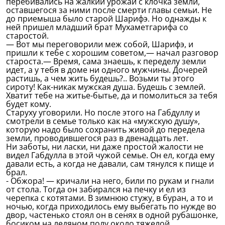
перебивались на жалкий урожай с клочка земли,
оставшегося за ними после смерти главы семьи. Не
до приемыша было старой Шарифэ. Но однажды к
ней пришел младший брат Мухаметгарифа со
старостой.
— Вот мы переговорили меж собой, Шарифэ, и
пришли к тебе с хорошим советом,— начал разговор
староста.— Время, сама знаешь, к переделу земли
идет, а у тебя в доме ни одного мужчины. Дочерей
растишь, а чем жить будешь?.. Возьми ты этого
сироту! Как-никак мужская душа. Будешь с землей.
Хватит тебе на житье-бытье, да и помолиться за тебя
будет кому.
Старуху уговорили. Но после этого на Габдуллу и
смотрели в семье только как на «мужскую душу»,
которую надо было сохранить живой до передела
земли, проводившегося раз в двенадцать лет.
Ни заботы, ни ласки, ни даже простой жалости не
видел Габдулла в этой чужой семье. Он ел, когда ему
давали есть, а когда не давали, сам тянулся к пище и
брал.
- Обжора! — кричали на него, били по рукам и гнали
от стола. Тогда он забирался на печку и ел из
черепка с котятами. В зимнюю стужу, в буран, а то и
ночью, когда приходилось ему выбегать по нужде во
двор, частенько стоял он в сенях в одной рубашонке,
босиком на ледяном полу около тяжелой,