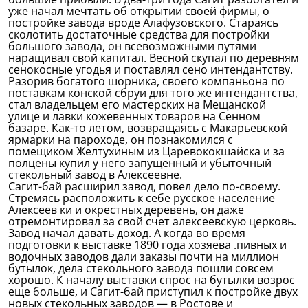
уже начал мечтать об открытии своей фирмы, о
постройке завода вроде Алафузовского. Стараясь
сколотить достаточные средства для постройки
большого завода, он всевозможными путями
наращивал свой капитал. Весной скупал по деревням
сенокосные угодья и поставлял сено интендантству.
Разорив богатого шорника, своего компаньона по
поставкам конской сбруи для того же интендантства,
стал владельцем его мастерских на Мещанской
улице и лавки кожевенных товаров на Сенном
базаре. Как-то летом, возвращаясь с Макарьевской
ярмарки на пароходе, он познакомился с
помещиком Желтухиным из Царевококшайска и за
полцены купил у него запущенный и убыточный
стекольный завод в Алексеевне.
Сагит-бай расширил завод, повел дело по-своему.
Стремясь расположить к себе русское население
Алексеев ки и окрестных деревень, он даже
отремонтировал за свой счет алексеевскую церковь.
Завод начал давать доход. А когда во время
подготовки к выставке 1890 года хозяева .пивных и
водочных заводов дали заказы почти на миллион
бутылок, дела стекольного завода пошли совсем
хорошо. К началу выставки спрос на бутылки возрос
еще больше, и Сагит-бай приступил к постройке двух
новых стекольных заводов — в Ростове и