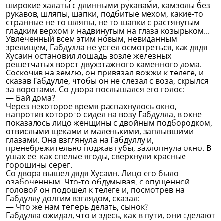
широкие халаты с длинными рукавами, камзолы без
рукавов, шляпы, шапки, подбитые мехом, какие-то
странные не то шляпы, не то шапки с растянутым
гладким верхом и надвинутым на глаза козырьком...
Увлеченный всем этим новым, невиданным
зрелищем, Габдулла не успел осмотреться, как дядя
Хусаин остановил лошадь возле железных
решетчатых ворот двухэтажного каменного дома.
Соскочив на землю, он привязал вожжи к телеге, и
сказав Габдулле, чтобы он не слезал с воза, скрылся
за воротами. Со двора послышался его голос:
— Бай дома?
Через некоторое время распахнулось окно,
напротив которого сидел на возу Габдулла, в окне
показалось лицо женщины с двойным подбородком,
отвислыми щеками и маленькими, заплывшими
глазами. Она взглянула на Габдуллу и,
пренебрежительно поджав губы, захлопнула окно. В
ушах ее, как спелые ягоды, сверкнули красные
горошины серег.
Со двора вышел дядя Хусаин. Лицо его было
озабоченным. Что-то обдумывая, с опущенной
головой он подошел к телеге и, посмотрев на
Габдуллу долгим взглядом, сказал:
— Что же нам теперь делать, сынок?
Габдулла ожидал, что и здесь, как в пути, они сделают