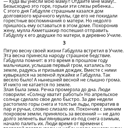
— Куда вы унесли мою маму?! Отдайте мне маму!..
Безысходно это горе, горьки эти слезы ребенка...
С этого дня Габдулле страшным казался дом
долговязого мрачного муллы, где его не покидали
горестные воспоминания о матери. Но недолго
пришлось ему оставаться в этом доме. Похоронив
жену, мулла Ахметшакир поспешил отправить
Габдуллу к его дедушке по матери, в деревню Училе.
3
Пятую весну своей жизни Габдулла встретил в Училе.
Эта весна принесла народу страшное бедствие.
Габдулла помнит: в это время в прошлом году
мальчишки, услышав первый гром, катались по
земле, радуясь и призывая дождик. Вместе с ними
кувыркался на зеленой лужайке и Габдулла. Так
весело было! А нынешней весной не слышно грома.
И никто не катается по земле.
Злая была зима. Речка промерзла до дна. Люди
говорили: «Солнцу хватит работы!» Но апрельское
солнце сделало свое дело быстро. За две недели
растопило горы снега и толстые льды, превратив в
пар и ручьи, словно слизало их. Покончив с зимним
покровом земли, принялось за весенний — не дало
долго зеленеть выглянувшим из-под снега озимым,
начало палить их. Люди время от времени с