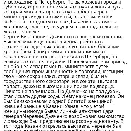
утверждения в Петербурге. Тогда хозяева города и
губернии, хорошо понимая, что нужна ловкая рука,
которая могла бы протолкнуть проект через
министерские департаменты, остановили свой
выбор на городском голове Дьяченко, как очень
деловом я, главное, сведущем в законодательных
делах человеке.
Сергей Викторович Дьяченко в свое время окончил
Высшее училище правоведения, работал в
столичных судебных органах и считался большим
краснобаем. С широкими полномочиями от
казанцев он несколько раз ездил в Петербург, но
всякий раз терпел неудачи. В последний свой приезд
он обошел департаменты министерств путей
сообщения, промышленности и торговли, юстиции,
где у него сохранились старые связи, был и у
государственного секретаря, и в сенате. Пытался
попасть даже на высочайший прием во дворце.
Ничего не получилось. Но Дьяченко не пал духом,
стал искать другие ходы. И ему наконец повезло. Он
был близко знаком с одной богатой женщиной,
жившей раньше в Казани. Узнав, что у этой
женщины иногда бывал личный адъютант царя
генерал Черевин, Дьяченко возобновил знакомство
и однажды был представлен царскому адъютанту. В
тот год в Казани открылась выставка. Черевин был