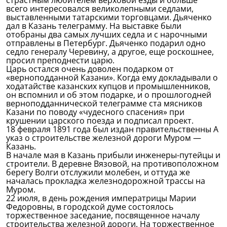
страстным любителем верховой езды и больше
всего интересовался великолепными седлами,
выставленными татарскими торговцами. Дьяченко
дал в Казань телеграмму. На выставке были
отобраны два самых лучших седла и с нарочными
отправлены в Петербург. Дьяченко подарил одно
седло генералу Черевину, а другое, еще роскошнее,
просил преподнести царю.
Царь остался очень доволен подарком от
«верноподданной Казани». Когда ему докладывали о
ходатайстве казанских купцов и промышленников,
он вспомнил и об этом подарке, и о прошлогодней
верноподданнической телеграмме ста мясников
Казани по поводу «чудесного спасения» при
крушении царского поезда и подписал проект.
18 февраля 1891 года был издан правительственны А
указ о строительстве железной дороги Муром —
Казань.
В начале мая в Казань прибыли инженеры-путейцы и
строители. В деревне Вязовой, на противоположном
берегу Волги отслужили молебен, и оттуда же
началась прокладка железнодорожной трассы на
Муром.
22 июля, в день рождения императрицы Марии
Федоровны, в городской думе состоялось
торжественное заседание, посвященное началу
строительства железной дороги. На торжественное