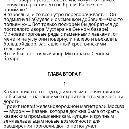
Чепчугов в рот ничего не брали. Разве я не
понимаю?
Я взрослый, и то все нутро переворачивает.— Он
подмигнул Габдулле и с усмешкой добавил:—Чаю-то
попьем уж... Вот только поскорей бы добраться до
постоялого двора Мухтара на Сенном базаре!
Миновав торговые ряды с каменными лавками, от
мечети на углу они повернули налево и въехали в
большой двор, заставленный крестьянскими
телегами.
Это и был постоялый двор Мухтара на Сенном
базаре.
ГЛАВА ВТОРА Я
1
Казань жила в тот год одним весьма значительным
событием — начавшимся строительством железной
дороги.
Проект новой железнодорожной магистрали Москва
— Муром — Казань, которая должна была открыть
казанским промышленникам, купцам и крупным
землевладельцам новые возможности для
расширения торговли, долго не получал