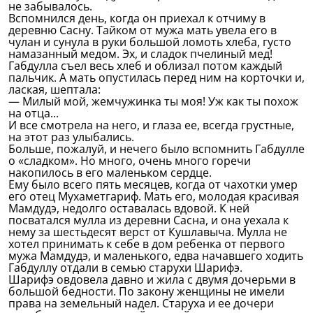
не забывалось.
Вспомнился день, когда он приехал к отчиму в
деревню Сасну. Тайком от мужа мать увела его в
чулан и сунула в руки большой ломоть хлеба, густо
намазанный медом. Эх, и сладок пчелиный мед!
Габдулла съел весь хлеб и облизал потом каждый
пальчик. А мать опустилась перед ним на корточки и,
лаская, шептала:
— Милый мой, жемчужинка ты моя! Уж как ты похож
на отца...
И все смотрела на него, и глаза ее, всегда грустные,
на этот раз улыбались.
Больше, пожалуй, и нечего было вспомнить Габдулле
о «сладком». Но много, очень много горечи
накопилось в его маленьком сердце.
Ему было всего пять месяцев, когда от чахотки умер
его отец Мухаметгариф. Мать его, молодая красивая
Мамдудэ, недолго оставалась вдовой. К ней
посватался мулла из деревни Сасна, и она уехала к
нему за шестьдесят верст от Кушлавыча. Мулла не
хотел принимать к себе в дом ребенка от первого
мужа Мамдудэ, и маленького, едва начавшего ходить
Габдуллу отдали в семью старухи Шарифэ.
Шарифэ овдовела давно и жила с двумя дочерьми в
большой бедности. По закону женщины не имели
права на земельный надел. Старуха и ее дочери