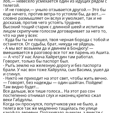
лоб,— невесело усмехается один из идущих рядом с
телегой.
- И не говори,— уныло отзывается другой.— Это бы
еще ничего, против ветра-то устояли бы, да вот...—
словно размышляет он вслух и умолкает, так и не
досказав, против чего устоять труднее.
Высокий тощий старик с длинной шеей и испитым
лицом скрипучим голосом договаривает за него то,
что на уме у всех:
- Куда бы ты ни пошел, твоя черная борода с тобой и
останется. От судьбы, брат, никуда не уйдешь.
- А мы вот возьмем да и двинем в Бондюгу! —
вмешивается в разговор все тот же парень из Ашита.
— А что? У нас Алача Хайретдин там работал.
Говорит, только бы паспорт был.
- Рыть землю на железную дорогу и без паспорта
брали. У нас вон тоже Хайрулла, сын Васима, ушел да
и сгинул.
- Никто не приходит на этот свет, чтобы жить вечно.
— Говорят, без надежды — один шайтан. Пойдем!
Там видно будет...
Все дальше, все тише голоса... На этот раз сон
постепенно отнимал слух и наконец крепко сжал
веки Габдуллы.
Когда он проснулся, попутчиков уже не было, а
телега все так же медленно тащилась пю улице
какой-то деревни. Попахивало дымком, а вместе с