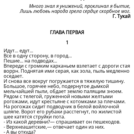
Много знал я унижений, проклинал я бытие,
Лишь любовь народа грела сердце скорбное мог.
Г. Тукай
ГЛАВА ПЕРВАЯ
1
Идут... едут...
Все в одну сторону, в город...
Пешие... на подводах...
Впереди с громким карканьем взлетает с дороги стая
воррн. Поднятая ими серая, как зола, пыль медленно
оседает.
И снова все вокруг погружается в тяжелую тишину.
Большое, горячее небо, подернутое дымкой
мельчайшей пыли, обдает землю палящим зноем.
Рядом с телегой, груженной новыми желтыми
рогожами, идут крестьяне с котомками за плечами.
На рогожах сидит подводчик в белой войлочной
шляпе. Ворот его рубахи расстегнут, по жилистой
шее катятся струйки пота.
- Из какой деревни?— спрашивает он пешеходов.
- Верхнеашитские,— отвечает один из них.
- А вы откуда?