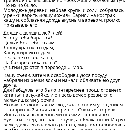
тревогой поглядывали на небо: ждали дождевых туч.
Но их не было.
Молодежь деревни, набрав крупы и соли, собралась
у речки варить «кашу дождя». Варили на кострах
кашу и, соблазняя дождь вкусным варевом, громко
призывали его:
Дождик, дождик, лей, лей!
Угощу тебя бараном!
Целый бок тебе отдам,
Ложку красную отдам,
Кашу жирную отдам.
В казане готова каша,
На базаре ложка наша*.
(* Стихи даются в переводе С. Мар.)
Кашу съели, затем в освободившуюся посуду
набрали из речки воды и начали обливать ею друг
друга.
Для Габдуллы это было интереснее прошлогоднего
катанья на лужайке, и он весь вечер резвился с
мальчишками у речки.
Но как не хлопотала молодежь со своим угощением
— капризный дождь не пришел. Озимые сгорели.
Иногда над выжженными полями проносился
буйны.й зетер, но гнал не тучи, а облака пыли. Из рук
земледельцев валилась работа, лица их становились
все более мрачными. Гнетущая тишина стояла в