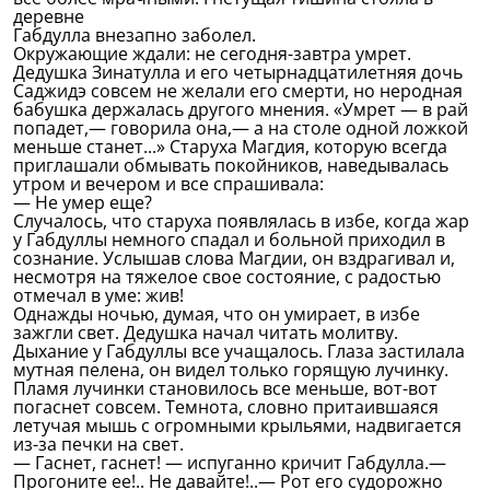
деревне
Габдулла внезапно заболел.
Окружающие ждали: не сегодня-завтра умрет.
Дедушка Зинатулла и его четырнадцатилетняя дочь
Саджидэ совсем не желали его смерти, но неродная
бабушка держалась другого мнения. «Умрет — в рай
попадет,— говорила она,— а на столе одной ложкой
меньше станет...» Старуха Магдия, которую всегда
приглашали обмывать покойников, наведывалась
утром и вечером и все спрашивала:
— Не умер еще?
Случалось, что старуха появлялась в избе, когда жар
у Габдуллы немного спадал и больной приходил в
сознание. Услышав слова Магдии, он вздрагивал и,
несмотря на тяжелое свое состояние, с радостью
отмечал в уме: жив!
Однажды ночью, думая, что он умирает, в избе
зажгли свет. Дедушка начал читать молитву.
Дыхание у Габдуллы все учащалось. Глаза застилала
мутная пелена, он видел только горящую лучинку.
Пламя лучинки становилось все меньше, вот-вот
погаснет совсем. Темнота, словно притаившаяся
летучая мышь с огромными крыльями, надвигается
из-за печки на свет.
— Гаснет, гаснет! — испуганно кричит Габдулла.—
Прогоните ее!.. Не давайте!..— Рот его судорожно