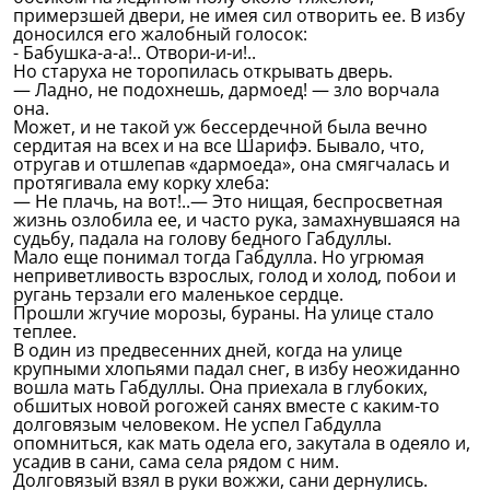
примерзшей двери, не имея сил отворить ее. В избу
доносился его жалобный голосок:
- Бабушка-а-а!.. Отвори-и-и!..
Но старуха не торопилась открывать дверь.
— Ладно, не подохнешь, дармоед! — зло ворчала
она.
Может, и не такой уж бессердечной была вечно
сердитая на всех и на все Шарифэ. Бывало, что,
отругав и отшлепав «дармоеда», она смягчалась и
протягивала ему корку хлеба:
— Не плачь, на вот!..— Это нищая, беспросветная
жизнь озлобила ее, и часто рука, замахнувшаяся на
судьбу, падала на голову бедного Габдуллы.
Мало еще понимал тогда Габдулла. Но угрюмая
неприветливость взрослых, голод и холод, побои и
ругань терзали его маленькое сердце.
Прошли жгучие морозы, бураны. На улице стало
теплее.
В один из предвесенних дней, когда на улице
крупными хлопьями падал снег, в избу неожиданно
вошла мать Габдуллы. Она приехала в глубоких,
обшитых новой рогожей санях вместе с каким-то
долговязым человеком. Не успел Габдулла
опомниться, как мать одела его, закутала в одеяло и,
усадив в сани, сама села рядом с ним.
Долговязый взял в руки вожжи, сани дернулись.