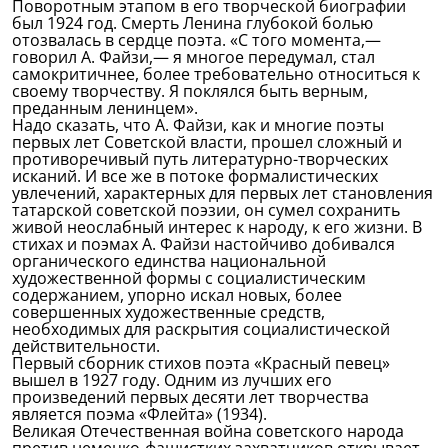
Поворотным этапом в его творческой биографии
был 1924 год. Смерть Ленина глубокой болью
отозвалась в сердце поэта. «С того момента,—
говорил А. Файзи,— я многое передумал, стал
самокритичнее, более требовательно относиться к
своему творчеству. Я поклялся быть верным,
преданным ленинцем».
Надо сказать, что А. Файзи, как и многие поэты
первых лет Советской власти, прошел сложный и
противоречивый путь литературно-творческих
исканий. И все же в потоке формалистических
увлечений, характерных для первых лет становления
татарской советской поэзии, он сумел сохранить
живой неослабный интерес к народу, к его жизни. В
стихах и поэмах А. Файзи настойчиво добивался
органического единства национальной
художественной формы с социалистическим
содержанием, упорно искал новых, более
совершенных художественные средств,
необходимых для раскрытия социалистической
действительности.
Первый сборник стихов поэта «Красный певец»
вышел в 1927 году. Одним из лучших его
произведений первых десяти лет творчества
является поэма «Флейта» (1934).
Великая Отечественная война советского народа