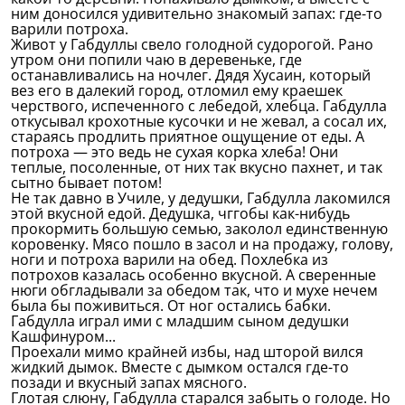
ним доносился удивительно знакомый запах: где-то
варили потроха.
Живот у Габдуллы свело голодной судорогой. Рано
утром они попили чаю в деревеньке, где
останавливались на ночлег. Дядя Хусаин, который
вез его в далекий город, отломил ему краешек
черствого, испеченного с лебедой, хлебца. Габдулла
откусывал крохотные кусочки и не жевал, а сосал их,
стараясь продлить приятное ощущение от еды. А
потроха — это ведь не сухая корка хлеба! Они
теплые, посоленные, от них так вкусно пахнет, и так
сытно бывает потом!
Не так давно в Училе, у дедушки, Габдулла лакомился
этой вкусной едой. Дедушка, чггобы как-нибудь
прокормить большую семью, заколол единственную
коровенку. Мясо пошло в засол и на продажу, голову,
ноги и потроха варили на обед. Похлебка из
потрохов казалась особенно вкусной. А сверенные
нюги обгладывали за обедом так, что и мухе нечем
была бы поживиться. От ног остались бабки.
Габдулла играл ими с младшим сыном дедушки
Кашфинуром...
Проехали мимо крайней избы, над шторой вился
жидкий дымок. Вместе с дымком остался где-то
позади и вкусный запах мясного.
Глотая слюну, Габдулла старался забыть о голоде. Но