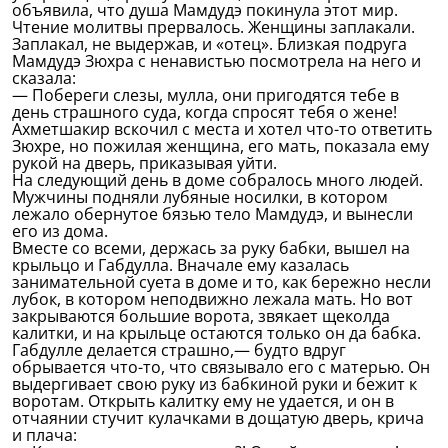
объявила, что душа Мамдудэ покинула этот мир.
Чтение молитвы прервалось. Женщины заплакали.
Заплакал, не выдержав, и «отец». Близкая подруга
Мамдудэ Зюхра с ненавистью посмотрела на него и
сказала:
— Побереги слезы, мулла, они пригодятся тебе в
день страшного суда, когда спросят тебя о жене!
Ахметшакир вскочил с места и хотел что-то ответить
Зюхре, но пожилая женщина, его мать, показала ему
рукой на дверь, приказывая уйти.
На следующий день в доме собралось много людей.
Мужчины подняли лубяные носилки, в котором
лежало обернутое бязью тело Мамдудэ, и вынесли
его из дома.
Вместе со всеми, держась за руку бабки, вышел на
крыльцо и Габдулла. Вначале ему казалась
занимательной суета в доме и то, как бережно несли
лубок, в котором неподвижно лежала мать. Но вот
закрываются большие ворота, звякает щеколда
калитки, и на крыльце остаются только он да бабка.
Габдулле делается страшно,— будто вдруг
обрывается что-то, что связывало его с матерью. Он
выдергивает свою руку из бабкиной руки и бежит к
воротам. Открыть калитку ему не удается, и он в
отчаянии стучит кулачками в дощатую дверь, крича
и плача: