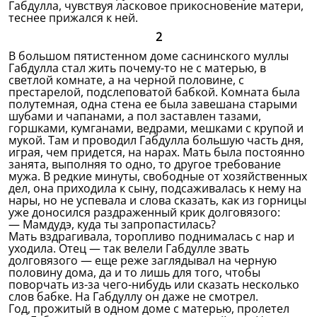
Габдулла, чувствуя ласковое прикосновение матери,
теснее прижался к ней.
2
В большом пятистенном доме саснинского муллы
Габдулла стал жить почему-то не с матерью, в
светлой комнате, а на черной половине, с
престарелой, подслеповатой бабкой. Комната была
полутемная, одна стена ее была завешана старыми
шубами и чапанами, а пол заставлен тазами,
горшками, кумганами, ведрами, мешками с крупой и
мукой. Там и проводил Габдулла большую часть дня,
играя, чем придется, на нарах. Мать была постоянно
занята, выполняя то одно, то другое требование
мужа. В редкие минуты, свободные от хозяйственных
дел, она приходила к сыну, подсаживалась к нему на
нары, но не успевала и слова сказать, как из горницы
уже доносился раздраженный крик долговязого:
— Мамдудэ, куда ты запропастилась?
Мать вздрагивала, торопливо поднималась с нар и
уходила. Отец — так велели Габдулле звать
долговязого — еще реже заглядывал на черную
половину дома, да и то лишь для того, чтобы
поворчать из-за чего-нибудь или сказать несколько
слов бабке. На Габдуллу он даже не смотрел.
Год, прожитый в одном доме с матерью, пролетел