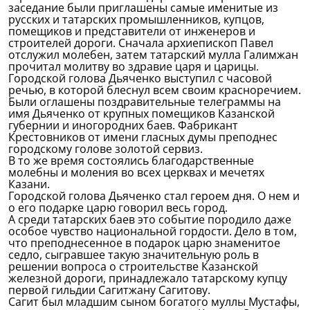
заседание были приглашены самые именитые из
русских и татарских промышленников, купцов,
помещиков и представители от инженеров и
строителей дороги. Сначала архиепископ Павел
отслужил молебен, затем татарский мулла Галимжан
прочитал молитву во здравие царя и царицы.
Городской голова Дьяченко выступил с часовой
речью, в которой блеснул всем своим красноречием.
Были оглашены поздравительные телеграммы на
имя Дьяченко от крупных помещиков Казанской
губернии и иногородних баев. Фабрикант
Крестовников от имени гласных думы преподнес
городскому голове золотой сервиз.
В то же время состоялись благодарственные
молебны и моления во всех церквах и мечетях
Казани.
Городской голова Дьяченко стал героем дня. О нем и
о его подарке царю говорил весь город.
А среди татарских баев это событие породило даже
особое чувство национальной гордости. Дело в том,
что преподнесенное в подарок царю знаменитое
седло, сыгравшее такую значительную роль в
решении вопроса о строительстве Казанской
железной дороги, принадлежало татарскому купцу
первой гильдии Сагитжану Сагитову.
Сагит был младшим сыном богатого муллы Мустафы,