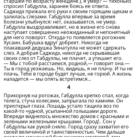
старшей по возрасту женщине.), я умер? — тихонько
спросил Габдулла, заранее боясь ее ответа.
Саджидэ прижала его руки к своим горящим щекам и
залилась слезами. Габдулла впервые за время
болезни улыбнулся: нет, оказывается, не умер.
Габдулла выздоравливает, но в жизни его снова
наступает совершенно неожиданный и непонятный
для него поворот. Откуда-то появляется рогожник
Хусаин. Бабушка вдруг добреет. Никогда не
плакавший дедушка Зинатулла не может сдержать
слез. А добрая Саджидэ, никогда не скрывавшая
своих слез от Габдуллы, не плачет, а утешает его.
— Мы с тобой расстаемся, родной,— говорит она.—
Ты в город уезжаешь. Но, видишь, я не плачу. И ты не
плачь. Тебе в городе будет лучше, не горюй. А жизнь
наладится — мы опять встретимся...
4
Прикорнув на рогожах, Габдулла крепко спал, когда
телега, стуча колесами, запрыгала по камням. Он
приоткрыл глаза. Лошадь устало тащила воз по
какой-то чудной, усыпанной голышами дороге.
Впереди виднелось множество домов с красными и
зелеными железными крышами. Город!.. Сон у
Габдуллы как рукой сняло. Город сразу захватил его
своей величиной и таинственностью. Чем дальше