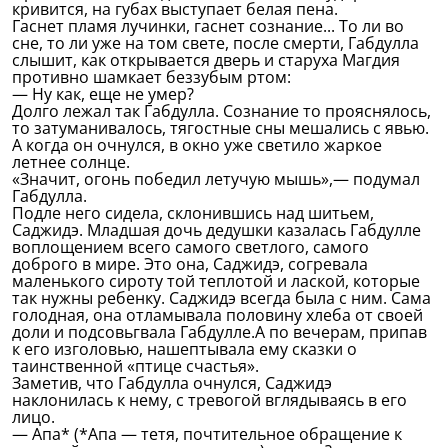
кривится, на губах выступает белая пена.
Гаснет пламя лучинки, гаснет сознание... То ли во
сне, то ли уже на том свете, после смерти, Габдулла
слышит, как открывается дверь и старуха Магдия
противно шамкает беззубым ртом:
— Ну как, еще не умер?
Долго лежал так Габдулла. Сознание то прояснялось,
то затуманивалось, тягостные сны мешались с явью.
А когда он очнулся, в окно уже светило жаркое
летнее солнце.
«Значит, огонь победил летучую мышь»,— подумал
Габдулла.
Подле него сидела, склонившись над шитьем,
Саджидэ. Младшая дочь дедушки казалась Габдулле
воплощением всего самого светлого, самого
доброго в мире. Это она, Саджидэ, согревала
маленького сироту той теплотой и лаской, которые
так нужны ребенку. Саджидэ всегда была с ним. Сама
голодная, она отламывала половину хлеба от своей
доли и подсовьгвала Габдулле.А по вечерам, припав
к его изголовью, нашептывала ему сказки о
таинственной «птице счастья».
Заметив, что Габдулла очнулся, Саджидэ
наклонилась к нему, с тревогой вглядываясь в его
лицо.
— Апа* (*Апа — тетя, почтительное обращение к