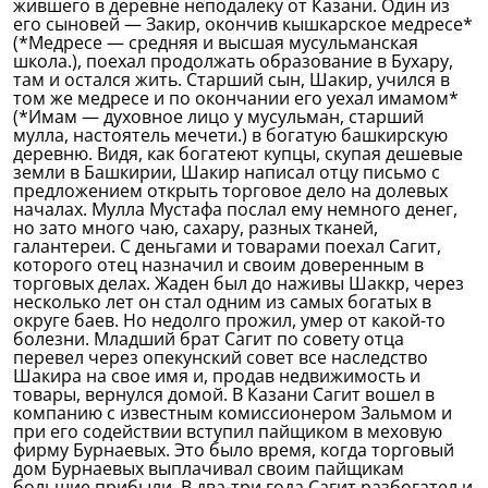
жившего в деревне неподалеку от Казани. Один из
его сыновей — Закир, окончив кышкарское медресе*
(*Медресе — средняя и высшая мусульманская
школа.), поехал продолжать образование в Бухару,
там и остался жить. Старший сын, Шакир, учился в
том же медресе и по окончании его уехал имамом*
(*Имам — духовное лицо у мусульман, старший
мулла, настоятель мечети.) в богатую башкирскую
деревню. Видя, как богатеют купцы, скупая дешевые
земли в Башкирии, Шакир написал отцу письмо с
предложением открыть торговое дело на долевых
началах. Мулла Мустафа послал ему немного денег,
но зато много чаю, сахару, разных тканей,
галантереи. С деньгами и товарами поехал Сагит,
которого отец назначил и своим доверенным в
торговых делах. Жаден был до наживы Шаккр, через
несколько лет он стал одним из самых богатых в
округе баев. Но недолго прожил, умер от какой-то
болезни. Младший брат Сагит по совету отца
перевел через опекунский совет все наследство
Шакира на свое имя и, продав недвижимость и
товары, вернулся домой. В Казани Сагит вошел в
компанию с известным комиссионером Зальмом и
при его содействии вступил пайщиком в меховую
фирму Бурнаевых. Это было время, когда торговый
дом Бурнаевых выплачивал своим пайщикам
большие прибыли. В два-три года Сагит разбогател и