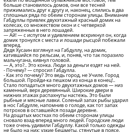
ехали по мощенной булыжником мостовой, тем
больше становилось домов, они все тесней
прижимались друг к другу и, наконец, слились в два
сплошных ряда по обеим сторонам улицы. Внимание
Габдуллы привлек двухэтажный красный домик на
колесах, со множеством окон и с четверкой
запряженных в него лошадей.
— Ай! — с испугом и удивлением вскрикнул он, когда
домик тронулся с места и лошади рысцой побежали
вперед.
Дядя Хусаин взглянул на Габдуллу, на домик,
катившийся по рельсам, и, поняв, что так поразило
мальчугана, кивнул головой.
— А, это?.. Это конка. Люди за деньги ездят на ней.
- Почему? — спросил Габдулла.
- Как это почему? Это ведь город, не Училе. Город
большой. Пройди-ка пешком из конца в конец!..
Стало попадаться много двухэтажных домов — низ
каменный, верх деревянный. Широкие двери в
нижних этажах распахнуты настежь. Это были
рыбные и мясные лавки. Соленый запах рыбы ударил
в нос Габдулле, напомнив о голоде, как тот запах
потрохов в оставшейся позади деревне.
На дощатых мостках по обеим сторонам улицы
сновало взад-вперед много людей. Городские люди
тоже очень удивили Габдуллу. Какой только одежды
не было на них; узкие бешметы, стянутые в поясе,