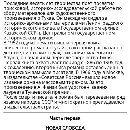
Последние десять лет творчества поэт посвятил
поисковой, историко-исследовательской работе по
сбору материалов для художественного
произведения о Тукае. Он месяцами сидел за
историко-архивными материалами Ленинградского
исторического архива, в Государственном архиве
Казахской ССР, в Центральном государственном
историческом архиве.
В 1952 году из печати вышла первая книга
эпического романа «Тукай», в котором рассказано о
детстве, сиротских годах, скитаниях маленького
Апуша, о начальном периоде творчества Тукая.
Первая книга охватывает период с 1886 по 1905 год.
К сожалению, вторая книга романа осталась лишь в
творческом замысле писателя, В 1966 году в Москве,
в издательстве «Советская Россия» вышло новое
издание романа массовым тиражом. За это
произведение А. Файзи был удостоен, звания
лауреата Тукаевской премии,
После смерти писателя роман был переведен на ряд
языков народов СССР и многократно переиздавался
в издательствах страны.
Часть первая
НОВАЯ СЛОБОДА