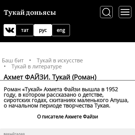
Тукай доньясы
тат
рус
eng
Баш бит
Тукай в искусстве
Тукай в литературе
Ахмет ФАЙЗИ. Тукай (Роман)
Роман «Тукай» Ахмета Файзи вышла в 1952
году, в котором рассказано о детстве,
сиротских годах, скитаниях маленького Апуша,
о начальном периоде творчества Тукая.
О писателе Ахмете Файзи
вакыйгалар