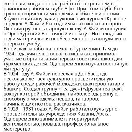
возросли, когда он стал работать секретарем в
районном рабочем клубе Уфы. При этом клубе был
кружок творческой молодежи, любителей поэзии.
Кружковцы выпускали рукописный журнал «Красное
сердце». А. Файзи был одним из активных авторов.
Окончив русско-татарскую школу, А. Файзи поступил
в Оренбургский Восточный институт. Но голодный
год и материальная необеспеченность вынудили его
прервать учебу.
В поисках заработка поехал в Туркмению. Там до
1924 года учительствовал в кишлаках, принимал
участие в организации первых советских школ для
туркменских детей. Одновременно изучал восточную
литературу.
В 1924 году А. Файзи переехал в Донбасс, где
несколько лет вел культурно-просветительную
работу среди рабочей молодежи, шахтеров-татар и
башкир. Создал труппу «Теа-дус» («Друзья театра»),
вокруг которой объединил наиболее одаренную,
способную молодежь: певцов, танцоров,
начинающих поэтов, рассказчиков.
В 1929—1931 годах А. Файзи работал в культурно-
просветительных учреждениях Казани, Арска.
Одновременно занимался литературной
деятельностью, повышал профессиональное
мастерство.