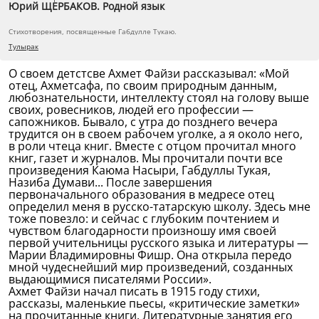
Юрий ЩЕРБАКОВ. Родной язык
Стихотворения, посвященные Габдулле Тукаю.
Тулырак
О своем детстсве Ахмет Файзи рассказывал: «Мой
отец, Ахметсафа, по своим природным данным,
любознательности, интеллекту стоял на голову выше
своих, ровесников, людей его профессии —
сапожников. Бывало, с утра до позднего вечера
трудится он в своем рабочем уголке, а я около него,
в роли чтеца книг. Вместе с отцом прочитал много
книг, газет и журналов. Мы прочитали почти все
произведения Каюма Насыри, Габдуллы Тукая,
Назиба Думави... После завершения
первоначального образования в медресе отец
определил меня в русско-татарскую школу. Здесь мне
тоже повезло: и сейчас с глубоким почтением и
чувством благодарности произношу имя своей
первой учительницы русского языка и литературы —
Марии Владимировны Фишр. Она открыла передо
мной чудеснейший мир произведений, созданных
выдающимися писателями России».
Ахмет Файзи начал писать в 1915 году стихи,
рассказы, маленькие пьесы, «критические заметки»
на прочитанные книги. Литературные занятия его