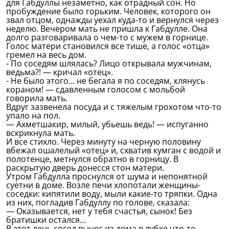
для Габдуллы незаметно, как отрадный сон. Но
пробуждение было горьким. Человек, которого он
звал отцом, однажды уехал куда-то и вернулся через
неделю. Вечером мать не пришла к Габдулле. Она
долго разговаривала о чем-то с мужем в горнице.
Голос матери становился все тише, а голос «отца»
гремел на весь дом.
- По соседям шлялась? Лицо открывала мужчинам,
ведьма?! — кричал «отец».
- Не было этого... не бегала я по соседям, клянусь
кораном! — сдавленным голосом с мольбой
говорила мать.
Вдруг зазвенела посуда и с тяжелым грохотом что-то
упало на пол.
— Ахметшакир, милый, убьешь ведь! — испуганно
вскрикнула мать.
И все стихло. Через минуту на черную половину
вбежал ошалелый «отец» и, схватив кумган с водой и
полотенце, метнулся обратно в горницу. В
раскрытую дверь донесся стон матери.
Утром Габдулла проснулся от шума и непонятной
суетни в доме. Возле печи хлопотали женщины-
соседки: кипятили воду, мыли какие-то тряпки. Одна
из них, погладив Габдуллу по голове, сказала:
— Оказывается, нет у тебя счастья, сынок! Без
братишки остался...
В этот день сосед вынес из дома в лубке что-то