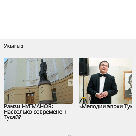
Укыгыз
Рамзи НУГМАНОВ:
«Мелодии эпохи Тука
Насколько современен
Тукай?