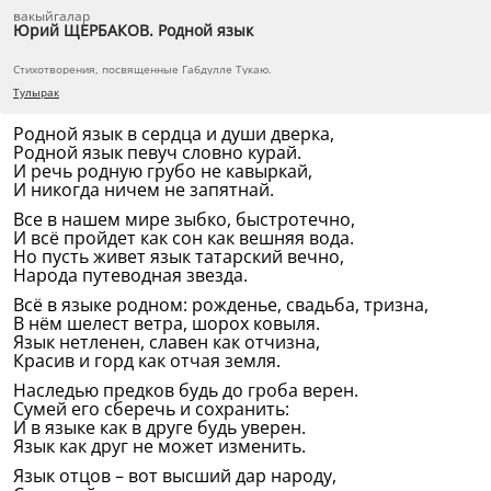
вакыйгалар
Юрий ЩЕРБАКОВ. Родной язык
Стихотворения, посвященные Габдулле Тукаю.
Тулырак
Родной язык в сердца и души дверка,
Родной язык певуч словно курай.
И речь родную грубо не кавыркай,
И никогда ничем не запятнай.
Все в нашем мире зыбко, быстротечно,
И всё пройдет как сон как вешняя вода.
Но пусть живет язык татарский вечно,
Народа путеводная звезда.
Всё в языке родном: рожденье, свадьба, тризна,
В нём шелест ветра, шорох ковыля.
Язык нетленен, славен как отчизна,
Красив и горд как отчая земля.
Наследью предков будь до гроба верен.
Сумей его сберечь и сохранить:
И в языке как в друге будь уверен.
Язык как друг не может изменить.
Язык отцов – вот высший дар народу,