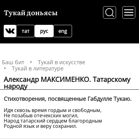
Тукай доньясы
тат
рус
eng
Баш бит
Тукай в искусстве
Тукай в литературе
Александр МАКСИМЕНКО. Татарскому
народу
Стихотворения, посвященные Габдулле Тукаю.
Идя сквозь время гордым и свободным,
Не позабыв отечекских могил,
Народ татарский сердцем благородным
Родной язык и веру сохранил.