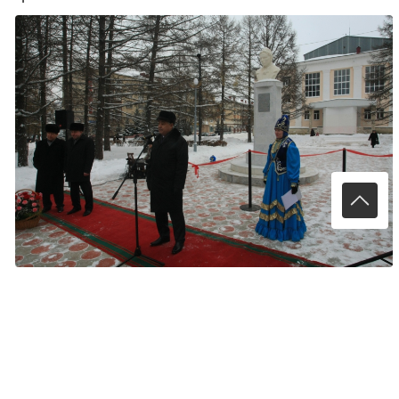
В год 125-летия со дня рождения выдающегося
национального поэта Габдуллы Тукая лениногорцы
приняли решение реконструировать памятник
татарскому классику в центре города. Выступая
перед творческой интеллигенцией города, Фарид
Мухаметшин подчеркнул, что нынешний год прошел
под знаком Тукая. Не только в Татарстане, но и
Москве, Башкортостане, ряде других регионов