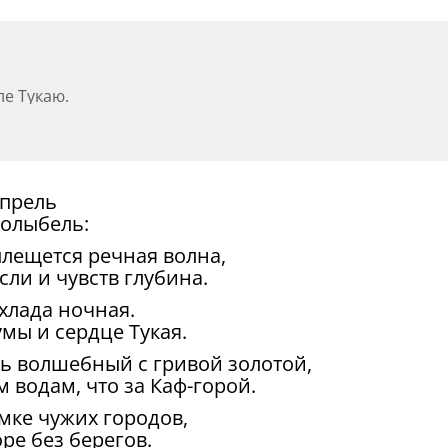
е Тукаю.
апрель
колыбель:
плещется речная волна,
сли и чувств глубина.
охлада ночная.
мы и сердце Тукая.
нь волшебный с гривой золотой,
м водам, что за Каф-горой.
мке чужих городов,
ре без берегов.