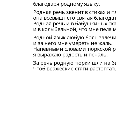
благодаря родному языку.
Родная речь звенит в стихах и п
она всевышнего святая благодат
Родная речь и в бабушкиных ска
и в колыбельной, что мне пела м
Родной язык любую боль залечи
и за него мне умереть не жаль.
Напевными словами тюркской 
я выражаю радость и печаль.
За речь родную тюрки шли на б
Чтоб вражеские стяги растоптать
Татарским языком пою молитву,
Прости, Аллах, меня, отца и мать
Перевод А.Максименко
Оригинал на татарском:
Туган 