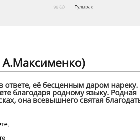
Тулырак
98
. А.Максименко)
в ответе, её бесценным даром нареку.
вете благодаря родному языку. Родная
сках, она всевышнего святая благодать
те,
те