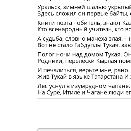
Уральск, зимней шалью укрытый
Здесь сложил он первые байты
Книги поэта - обитель, знают Ка
Кто всенародный учитель, кто в
А судьба, словно мачеха злая, –
Вот не стало Габдуплы Тукая, за
Полог ночи над домом Тукая. Он 
Родники, перелески Кырлая помн
И печалиться, верьте мне, рано.
Жив Тукай в языке Татарстана И 
Лес уснул в изумрудном чапане.
На Суре, Итиле и Чагане люди е