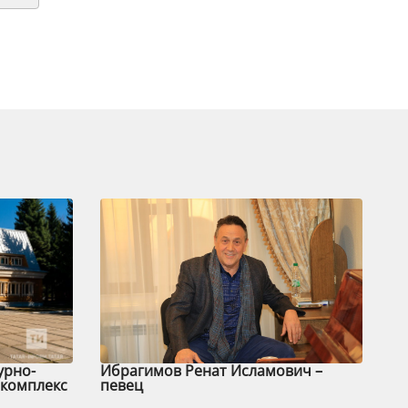
урно-
Ибрагимов Ренат Исламович –
комплекс
певец