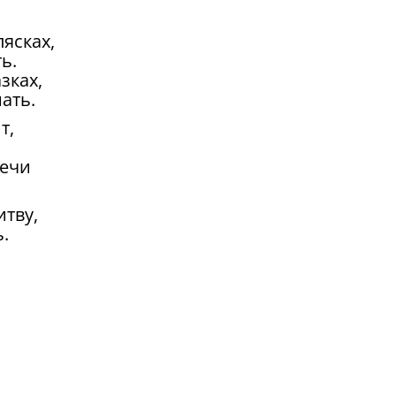
лясках,
ь.
зках,
ать.
т,
речи
итву,
.
 –
.
тел