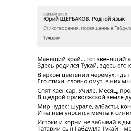
вакыйгалар
Юрий ЩЕРБАКОВ. Родной язык
Стихотворения, посвященные Габдулл
Тулырак
Манящий край... тот звенящий 
Здесь родился Тукай, здесь его 
В ярком цветении черёмух, где 
Его стихи, словно омут, в них мы
Спят Каенсар, Училе. Месяц, пр
В щедрой приволжской земле ду
Мир чудес: шурале, албасты, ко
И на нем уносятся мечты к сини
Истоки и корни не забывай в ды
Татарии сын Габдулла Тукай – мо