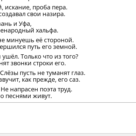
, искание, проба пера.
, создавал свои назира.
зань и Уфа,
сенародный хальфа.
 не минуешь её стороной.
вершился путь его земной.
ушёл. Только что из того?
ят звонки строки его.
 Слёзы пусть не туманят глаз.
звучит, как прежде, его саз.
 Не напрасен поэта труд.
го песнями живут.