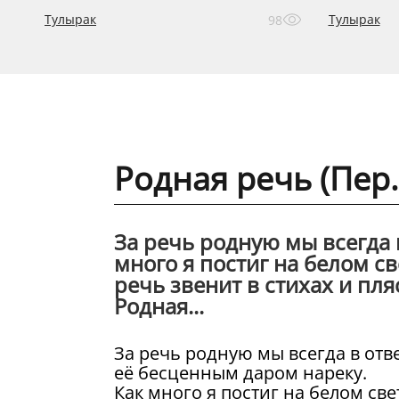
Тулырак
Тулырак
98
Родная речь (Пер
За речь родную мы всегда 
много я постиг на белом с
речь звенит в стихах и пля
Родная...
За речь родную мы всегда в отве
её бесценным даром нареку.
Как много я постиг на белом све