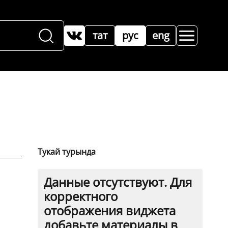
тат
рус
eng
Тукай турында
Данные отсутствуют. Для
корректного
отображения виджета
добавьте материалы в