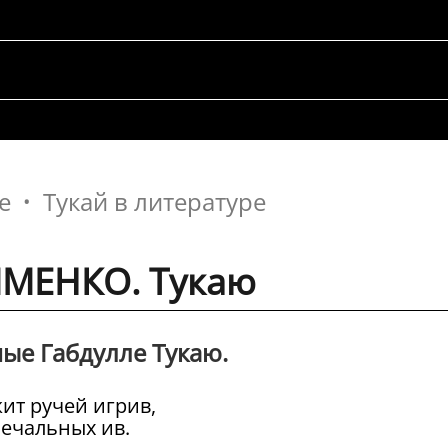
е
Тукай в литературе
МЕНКО. Тукаю
ые Габдулле Тукаю.
жит ручей игрив,
печальных ив.