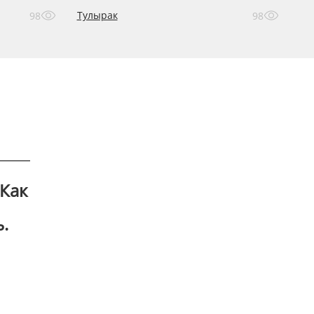
Тулырак
98
98
 Как
.