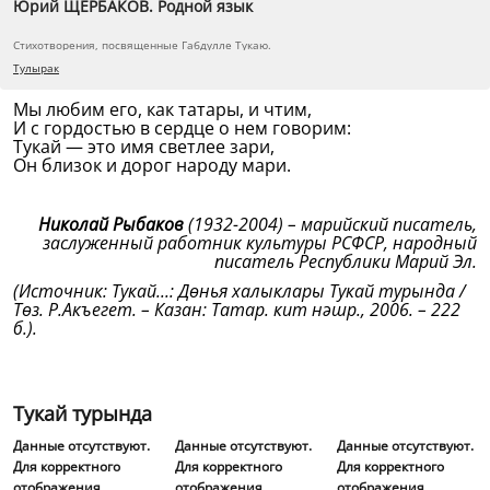
Юрий ЩЕРБАКОВ. Родной язык
Стихотворения, посвященные Габдулле Тукаю.
Тулырак
Мы любим его, как татары, и чтим,
И с гордостью в сердце о нем говорим:
Тукай — это имя светлее зари,
Он близок и дорог народу мари.
Николай Рыбаков
(1932-2004) – марийский писатель,
заслуженный работник культуры РСФСР, народный
писатель Республики Марий Эл.
(Источник: Тукай...: Дөнья халыклары Тукай турында /
Төз. Р.Акъегет. – Казан: Татар. кит нәшр., 2006. – 222
б.).
Тукай турында
Данные отсутствуют.
Данные отсутствуют.
Данные отсутствуют.
Для корректного
Для корректного
Для корректного
отображения
отображения
отображения