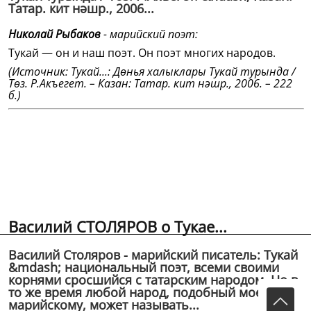
Татар. кит нәшр., 2006...
Николай Рыбаков
- марийский поэт:
Тукай — он и наш поэт. Он поэт многих народов.
(Источник: Тукай...: Дөнья халыклары Тукай турында /
Төз. Р.Акъегет. – Казан: Татар. кит нәшр., 2006. – 222
б.)
Василий СТОЛЯРОВ о Тукае...
Василий Столяров - марийский писатель: Тукай
&mdash; национальный поэт, всеми своими
корнями сросшийся с татарским народом. Но в
то же время любой народ, подобный моему,
марийскому, может называть...