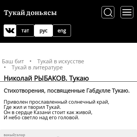
Тукай доньясы
тат
рус
eng
Баш бит
Тукай в искусстве
Тукай в литературе
Николай РЫБАКОВ. Тукаю
Стихотворения, посвященные Габдулле Тукаю.
Приволен прославленный солнечный край,
Где жил и творил Тукай.
Он в сердце Казани стоит как живой,
И небо светло над его головой.
вакыйгалар