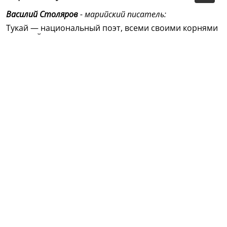
Василий Столяров
- марийский писатель:
Тукай — национальный поэт, всеми своими корнями
сросшийся с
татарским народом. Но в то же время любой народ,
подобный моему,
марийскому, может называть его своим, ибо Тукай,
говоря о тяжелой доле,
горькой судьбе своей нации, выступает подлинным,
бескомпромиссным,
гневным защитником, певцом всего обездоленного,
бесправного люда.
Дружба татарского и марийского народов
складывалась и скреплялась
веками.
Казань, земля Татарстана, начиная с конца 19-го
столетия была кузницей
подготовки марийской национальной
интеллигенции. Патриарх марийской
культуры Валирьян Васильев, впоследствии доктор
наук, профессор,
организовал на заре ХХ века первый общественно-
политический,
литературно-художественный журнал на марийском
языке именно в Казани