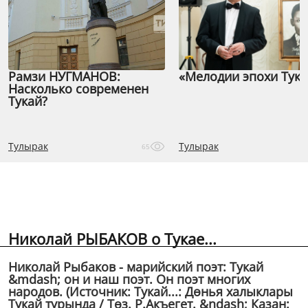
Рамзи НУГМАНОВ:
«Мелодии эпохи Тука
Насколько современен
Тукай?
Тулырак
Тулырак
65
Николай РЫБАКОВ о Тукае...
Николай Рыбаков - марийский поэт: Тукай
&mdash; он и наш поэт. Он поэт многих
народов. (Источник: Тукай...: Дөнья халыклары
Тукай турында / Төз. Р.Акъегет. &ndash; Казан: