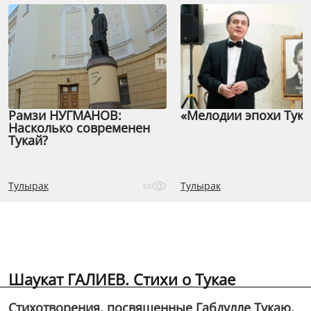
Рамзи НУГМАНОВ:
«Мелодии эпохи Тука
Насколько современен
Тукай?
Тулырак
Тулырак
60
Шаукат ГАЛИЕВ. Стихи о Тукае
Стихотворения, посвященные Габдулле Тукаю.