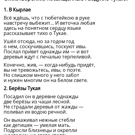
1. В Кырлае
Всё ждёшь, что с тюбетейкою в руке
навстречу выбежит... И веточка любая
здесь на понятном сердцу языке
рассказывает тихо о Тукае.
Ушёл отсюда, но за годом год
о нем, соскучившись, тоскуют ивы.
Послал привет однажды им — и вот
деревья ждут с печалью терпеливой.
Конечно, жив, — когда-нибудь придёт,
вы не тревожьтесь, ивы, о поэте.
Но слишком много у него забот
и нужен многим он на белом свете.
2. Берёзы Тукая
Посадил он в деревне однажды
две берёзы из чаши лесной.
Не страдали деревья от жажды —
поливал их водою речной.
Он выхаживал нежные стебли
как детишек — умелая мать.
Подросли близнецы и окрепли