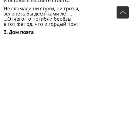
и остались на свете стоять.
Не сломали ни стужи, ни грозы,
зеленеть бы десятками лет...
...Отчего-то погибли берёзы
в тот же год, что и гордый поэт.
3. Дом поэта
Сколько в лесу Кырлая
сосен стройнее свеч!
Давно бы могла любая
в крепкие стены лечь...
...Жаль, что в краю воспетом
и на планете всей
единственным домом поэта
стал его дом-музей...
4. Не склонив головы
Скитался с детства по чужим углам...
Хотя бездомность вынес терпеливо,
ею судьба и дерево могла б
заставить плакать скрипкою тоскливой.
Зла на своё сиротство не хранил, —
душа от сирости людской страдала.
При жизни головы он не склонил —
и на потомков смотрит с пьедестала.