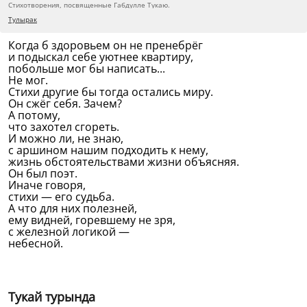
Стихотворения, посвященные Габдулле Тукаю.
Тулырак
Когда б здоровьем он не пренебрёг
и подыскал себе уютнее квартиру,
побольше мог бы написать...
Не мог.
Стихи другие бы тогда остались миру.
Он сжёг себя. Зачем?
А потому,
что захотел сгореть.
И можно ли, не знаю,
с аршином нашим подходить к нему,
жизнь обстоятельствами жизни объясняя.
Он был поэт.
Иначе говоря,
стихи — его судьба.
А что для них полезней,
ему видней, горевшему не зря,
с железной логикой —
небесной.
Тукай турында