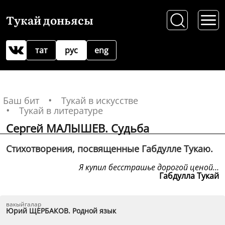
Тукай доньясы
тат
рус
eng
Баш бит
Тукай в искусстве
Тукай в литературе
Сергей МАЛЫШЕВ. Судьба
Стихотворения, посвященные Габдулле Тукаю.
Я купил бесстрашье дорогой ценой…
Габдулла Тукай
вакыйгалар
Юрий ЩЕРБАКОВ. Родной язык