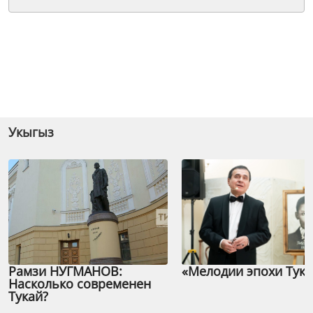
Укыгыз
Рамзи НУГМАНОВ:
«Мелодии эпохи Тука
Насколько современен
Тукай?