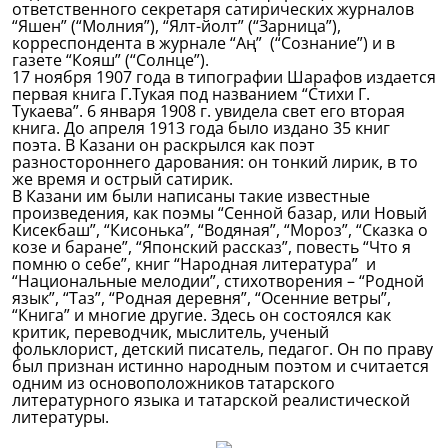
ответственного секретаря сатирических журналов
“Яшен” (“Молния”), “Ялт-йолт” (“Зарница”),
корреспондента в журнале “Аң” (“Сознание”) и в
газете “Кояш” (“Солнце”).
17 ноября 1907 года в типографии Шарафов издается
первая книга Г.Тукая под названием “Стихи Г.
Тукаева”. 6 января 1908 г. увидела свет его вторая
книга. До апреля 1913 года было издано 35 книг
поэта. В Казани он раскрылся как поэт
разностороннего дарования: он тонкий лирик, в то
же время и острый сатирик.
В Казани им были написаны такие известные
произведения, как поэмы “Сенной базар, или Новый
Кисекбаш”, “Кисонька”, “Водяная”, “Мороз”, “Сказка о
козе и баране”, “Японский рассказ”, повесть “Что я
помню о себе”, книг “Народная литература” и
“Национальные мелодии”, стихотворения – “Родной
язык”, “Таз”, “Родная деревня”, “Осенние ветры”,
“Книга” и многие другие. Здесь он состоялся как
критик, переводчик, мыслитель, ученый
фольклорист, детский писатель, педагог. Он по праву
был признан истинно народным поэтом и считается
одним из основоположников татарского
литературного языка и татарской реалистической
литературы.