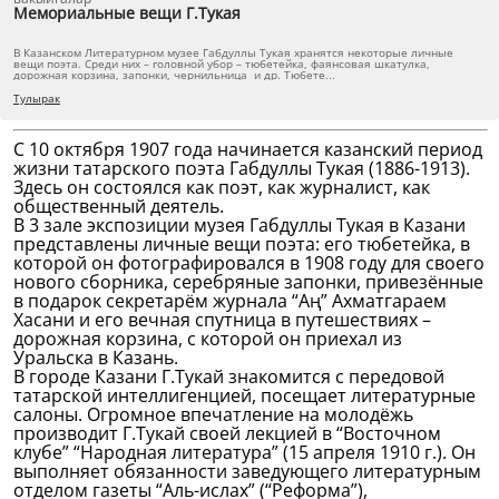
Мемориальные вещи Г.Тукая
В Казанском Литературном музее Габдуллы Тукая хранятся некоторые личные
вещи поэта. Среди них – головной убор – тюбетейка, фаянсовая шкатулка,
дорожная корзина, запонки, чернильница и др. Тюбете...
Тулырак
С 10 октября 1907 года начинается казанский период
жизни татарского поэта Габдуллы Тукая (1886-1913).
Здесь он состоялся как поэт, как журналист, как
общественный деятель.
В 3 зале экспозиции музея Габдуллы Тукая в Казани
представлены личные вещи поэта: его тюбетейка, в
которой он фотографировался в 1908 году для своего
нового сборника, серебряные запонки, привезённые
в подарок секретарём журнала “Аң” Ахматгараем
Хасани и его вечная спутница в путешествиях –
дорожная корзина, с которой он приехал из
Уральска в Казань.
В городе Казани Г.Тукай знакомится с передовой
татарской интеллигенцией, посещает литературные
салоны. Огромное впечатление на молодёжь
производит Г.Тукай своей лекцией в “Восточном
клубе” “Народная литература” (15 апреля 1910 г.). Он
выполняет обязанности заведующего литературным
отделом газеты “Аль-ислах” (“Реформа”),