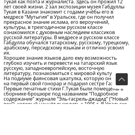
Тукая как поэта и журналиста. Здесь он прожил 12
лет своей жизни. 2 зал экспозиции музея Габдуллы
Тукая в Казани знакомит с годами учёбы его в
медресе “Мутыгия” в Уральске, где он получил
прекрасное знание ислама, его вероучений,
культуры, в трехгодичном русском классе
ознакомился с духовным наследием классиков
русской литературы. В медресе и русском классе
Габдулла обучался татарскому, русскому, турецкому,
арабскому, персидскому языкам и отлично усвоил
их.
Хорошее знание языков дало ему возможность
глубоко изучить и перевести на татарский язык
русскую, западноевропейскую, восточную
литературу, познакомиться с мировой культурой.
На подиуме фаянсовая шкатулка, которую он купил
на первый свой гонорар и подарил сестре Газизе.
Первые печатные стихи Г.Тукая были помещены в
сборнике-брошюре под названием “Подробное
содержание” журнале “Эль-гасрель-джадид” (“Новый
век”), который начнёт выходить с 1905 г. В Уральске
были написаны им такие произведения, как “Не
уйдём!”, “Паразитам”, “Сон мужика”, “Пара лошадей”,
“Родной земле”, “К свободе”, “Фатима”, “Шурале”.
Большое влияние на формирование поэта оказал
Мутыгулла хазрат Тухватуллин, видный татарский
просветитель, человек высокой культуры и