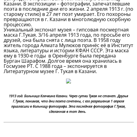
Казани. В экспозиции – фотографии, запечатлевшие
поэта в последние дни его жизни. 2 апреля 1913 г. (по
старому стилю) в 27 лет поэт умирает. Его похороны
превращаются в г. Казани в многолюдную скорбную
процессию.
Уникальный экспонат музея – гипсовая посмертная
маска Г.Тукая. 3/16 апреля 1913 года, по просьбе его
друзей, она была снята с лица поэта. В 1958 году
житель города Алмата Мулюков принёс её в Институт
языка, литературы и истории КФАН СССР. Эта маска
ему в 1930-е годы в Оренбурге была передана
Бурган Шарафом. Долгое время она хранилась в
Госмузее РТ. С 1988 года – экспонируется в
Литературном музее Г. Тукая в Казани.
1913 год. Больница Клячкина Казани. Через сутки Тукая не станет. Друзья
Г.Тукая, понимая, что дни поэта сочтены, с его разрешения 1 апреля
пригласили в больницу фотографа. Эта последняя фотография Г.Тукая,
сделанная в тот день.