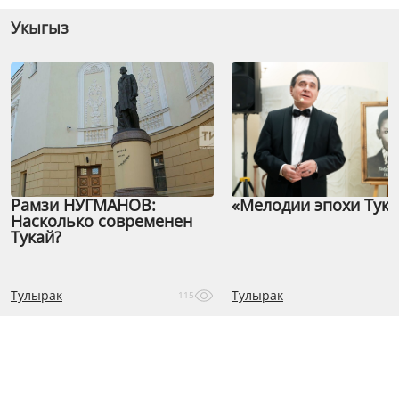
Укыгыз
Рамзи НУГМАНОВ:
«Мелодии эпохи Тука
Насколько современен
Тукай?
Тулырак
Тулырак
115