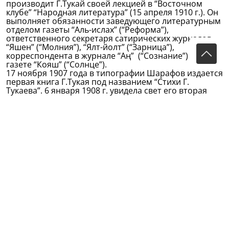
производит Г.Тукай своей лекцией в “Восточном
клубе” “Народная литература” (15 апреля 1910 г.). Он
выполняет обязанности заведующего литературным
отделом газеты “Аль-ислах” (“Реформа”),
ответственного секретаря сатирических журналов
“Яшен” (“Молния”), “Ялт-йолт” (“Зарница”),
корреспондента в журнале “Аң” (“Сознание”) и в
газете “Кояш” (“Солнце”).
17 ноября 1907 года в типографии Шарафов издается
первая книга Г.Тукая под названием “Стихи Г.
Тукаева”. 6 января 1908 г. увидела свет его вторая
книга. До апреля 1913 года было издано 35 книг
поэта. В Казани он раскрылся как поэт
разностороннего дарования: он тонкий лирик, в то
же время и острый сатирик.
В Казани им были написаны такие известные
произведения, как поэмы “Сенной базар, или Новый
Кисекбаш”, “Кисонька”, “Водяная”, “Мороз”, “Сказка о
козе и баране”, “Японский рассказ”, повесть “Что я
помню о себе”, книг “Народная литература” и
“Национальные мелодии”, стихотворения – “Родной
язык”, “Таз”, “Родная деревня”, “Осенние ветры”,
“Книга” и многие другие. Здесь он состоялся как
критик, переводчик, мыслитель, ученый
фольклорист, детский писатель, педагог. Он по праву
был признан истинно народным поэтом и считается