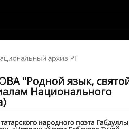
ациональный архив РТ
ВА "Родной язык, свято
ериалам Национального
а)
атарского народного поэта Габдуллы