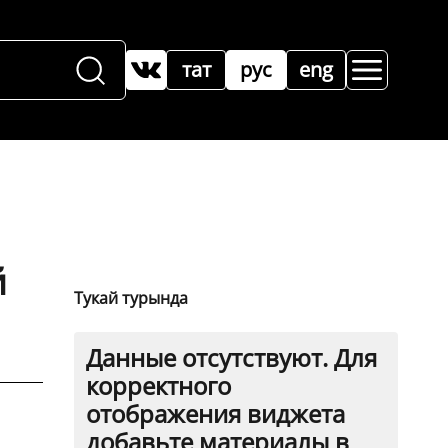
тат
рус
eng
й
Тукай турында
Данные отсутствуют. Для
корректного
отображения виджета
добавьте материалы в