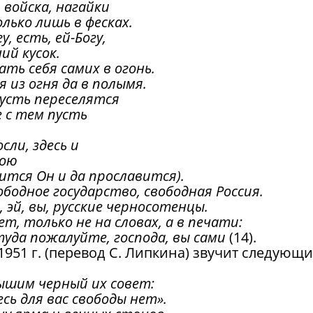
 войска, нагайки
лько лишь в фесках.
, есть, ей-Богу,
ий кусок.
ть себя самих в огонь.
 из огня да в полымя.
пусть переселятся
е с тем пусть
сли, здесь и
тою
ится Он и да прославится).
ободное государство, свободная Россия.
 эй, вы, русские черносотенцы.
т, только не на словах, а в печати:
туда пожалуйте, господа, вы сами
(14).
1951 г. (перевод С. Липкина) звучит следующ
ышим черный их совет:
сь для вас свободы нет».