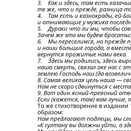
3. Как и здесь, там есть казачьи
те же, что и прежде, разница то
4. Там есть и казнокрады, ей-Богу
и отнимающие у мужика последн
5. Дураки что ли мы, чтобы сова
Зачем же это мы будем бросаться
6. Мы переселимся, но прежде 
и наши большие города, а вмест
вернутся прожитые нами века.
7. Здесь мы родились, здесь выро
наша смерть, связал оке нас с э
землею Господь наш (да возвелич
8. Самая великая цель наша — св
Нам не скоро сдвинуться с места,
9. Вот один ясный-преясный отве
Если (кажется, там) вам лучше, 
То же стихотворение в издании 
образом:
Нам предлагают подлецы, мы сл
«К султану вы должны уйти, а зде