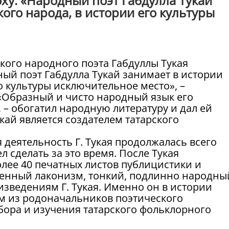
оху. «Народный поэт Габдулла Тукай
кого народа, в истории его культуры
кого народного поэта Габдуллы Тукая
ный поэт Габдулла Тукай занимает в истории
го культуры исключительное место», –
. «Образный и чисто народный язык его
, – обогатил народную литературу и дал ей
кай является создателем татарского
я деятельность Г. Тукая продолжалась всего
л сделать за это время. После Тукая
более 40 печатных листов публицистики и
венный лаконизм, тонкий, подлинно народны
изведениям Г. Тукая. Именно он в истории
им из родоначальников поэтического
бора и изучения татарского фольклорного