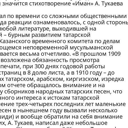
значится стихотворение «Иман» А. Тукаева
овпал по времени со сложными общественными
да реакции ознаменовалось, с одной сторон
любой литературе, выходившей на
й – бурным развитием татарской
 Казанского временного комитета по делам
касающемся неповременной мусульманской
вается весьма отчетливо. «В прошлом 1909
о возложена обязанность просмотра
ечати, при 300 днях годовой работы
раниц в 8 долю листа, а в 1910 году – до
х татарском, арабском, киргизском, изредка
нном отчете обращалось внимание и на
 сборников народных татарских песен, что
ного интереса к истокам татарской
чение трех-четырех последних лет маленькие
есен в нынешнем году вызвали несколько
ашиди) и вообще обратили на себя внимание
них, А. Тукаев, написал даже небольшое