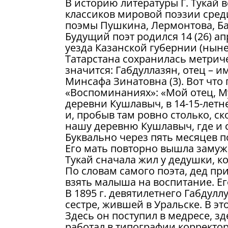
В историю литературы Г. Тукай 
классиков мировой поэзии среди
поэмы Пушкина, Лермонтова, Ба
Будущий поэт родился 14 (26) ап
уезда Казанской губернии (нын
Татарстана сохранилась метриче
значится: Габдуллазян, отец – 
Минсафа Зинатовна (3). Вот что п
«Воспоминаниях»: «Мой отец, М
деревни Кушлавыч, в 14-15-летн
и, пробыв там ровно столько, ск
нашу деревню Кушлавыч, где и с
Буквально через пять месяцев п
Его мать повторно вышла замуж, 
Тукай сначала жил у дедушки, ко
По словам самого поэта, дед пр
взять малыша на воспитание. Ег
В 1895 г. девятилетнего Габдул
сестре, жившей в Уральске. В э
Здесь он поступил в медресе, зд
работал в типографии корректо