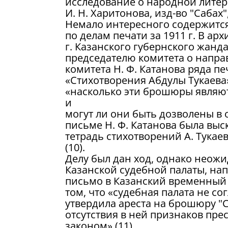
исследование о народной литера
И. Н. Харитонова, изд-во "Сабах", 4
Немало интересного содержится
по делам печати за 1911 г. В ар
г. Казанского губернского жанд
председателю комитета о напра
комитета Н. Ф. Катанова ряда п
«Стихотворения Абдулы Тукаева
«насколько эти брошюры являю
и
могут ли они быть дозволены в 
письме Н. Ф. Катанова была выс
тетрадь стихотворений А. Тукаев
(10).
Делу был дан ход, однако неожи
Казанской судебной палаты, на
письмо в Казанский временный 
том, что «судебная палата не со
утвердила ареста на брошюру "
отсутствия в ней признаков пр
законом» (11).