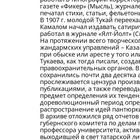
газете «Фикер» (Мысль), журнале
печатал стихи, статьи, фельетон
В 1907 г. молодой Тукай перееха
Камалом начал издавать сатирич
работал в журнале «Ялт-Йолт» (С
На протяжении всего творческог
жандармских управлений – Каза
при обыске или аресте у того и
Тукаева, как тогда писали, соз
правоохранительных органов. В
сохранились почти два десятка 
прослеживается цензура произве
публикациями, а также перевод
предмет определения их тенденц
дореволюционный период опред
распространение идей пантюрк
В архиве отложился ряд отчетов
губернского комитета по делам п
профессора университета, актив
выходившей в свет татарской ли