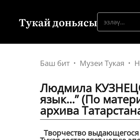
Тукай доньясы
Баш бит
Музеи Тукая
Н
Людмила КУЗНЕЦО
язык...” (По мат
архива Татарстан
Творчество выдающегося т