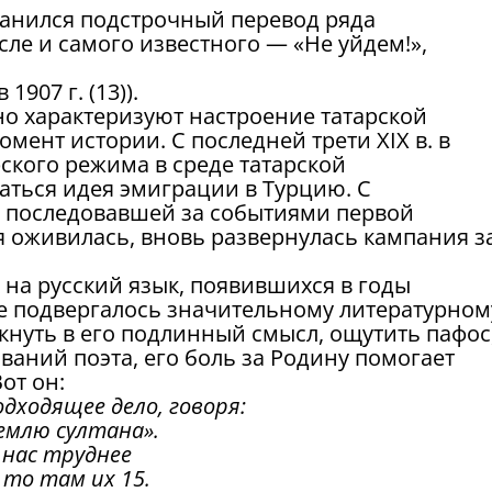
анился подстрочный перевод ряда
исле и самого известного — «Не уйдем!»,
1907 г. (13)).
чно характеризуют настроение татарской
ент истории. С последней трети XIX в. в
ского режима в среде татарской
аться идея эмиграции в Турцию. С
, последовавшей за событиями первой
я оживилась, вновь развернулась кампания з
 на русский язык, появившихся в годы
ие подвергалось значительному литературном
нуть в его подлинный смысл, ощутить пафос
ваний поэта, его боль за Родину помогает
от он:
дходящее дело, говоря:
землю султана».
 нас труднее
 то там их 15.