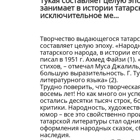
Тукая составляет целую эп
занимает в истории татарс
исключительное ме...
Творчество выдающегося татарс
составляет целую эпоху. «Народ
татарского народа, в истории е
писал в 1951 г. Ахмед Файзи (1)
стихов, – отмечал Муса Джалиль
большую выразительность. Г. Ту
литературного языка» (2).
Трудно поверить, что творческа
восемь лет! Но как много он успе
остались десятки тысяч строк, 
критики. Народность, художест
юмор – все это свойственно про
татарской литературы стал одн
оформления народных сказок, с
наследия.