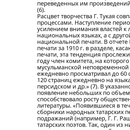
переведенных им произведений 
(6).
Расцвет творчества Г. Тукая с
процессами. Наступление перио
усилением внимания властей к 
национальных языках, а с друго
национальной печати. В отчете
печати за 1910 г. в разделе, 
печати, эта тенденция прослежи
году член комитета, на которог
мусульманской неповременной п
ежедневно просматривал до 60 ст
120 страниц ежедневно на языка
персидском и др.» (7). В указа
появление небольших по объему
способствовало росту обществен
литературы. «Появившиеся в те
сборники народных татарских п
подражаний (например, Г. Г. Р
татарских поэтов. Так, один из 