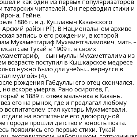
вошел и как один из первых популяризаторов
 татарских читателей. Он переводил стихи и
йрона, Гейне.
реля 1886 г. в д. Кушлавыч Казанского
е Арский район РТ). В Национальном архиве
ская запись о его рождении, в которой
имам Мухаметгариф Мухаметгалимович, мать –
исал сам Тукай в 1909 г. в своих
ухаметгариф, – сын муллы Мухаметгалима из
ем возрасте поступил в Кышкарское медресе
олько нужно было для учебы... вернулся в
тал муллой» (4).
осле рождения Габдуллы его отец скончался.
но вскоре умерла. Рано осиротев, Г.
торый в 1889 г. отвез мальчика в Казань.
ивез его на рынок, где и предлагал любому
о воспитателем стал кустарь Мухаметвали.
лу отдали на воспитание его двоюродной
том городе прошли детство и юность поэта.
есь появились его первые стихи. Тукай
ром, экспедитором, наборщиком, сотрудничал