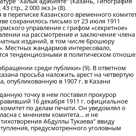
туре "Халык әдәбияте" (Казань, Типография
3 стр., 2 000 экз.)» (8).
 в переписке Казанского временного комите
хиве сохранилось письмо от 23 июля 1911
армского управления с грифом «секретное»
влении на рассмотрение и заключение члена
ечатных изданий, в том числе брошюру
». Местных жандармов интересовало,
тся тенденциозными в политическом отнош
обращении среди публики» (9). В ответном
казана просьба наложить арест на четвертую
а, опубликованную в 1907 г. в Казани
данную точку в нем поставил прокурор
правивший 16 декабря 1911 г. официальное
комитет по делам печати. Он уведомлял о
гласна с мнением комитета... и не
Стихотворения Абдуллы Тукаева" ввиду
еступления, предусмотренного уголовным