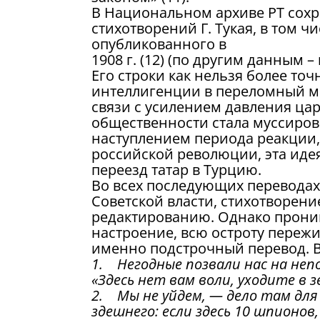
В Национальном архиве РТ сохр
стихотворений Г. Тукая, в том ч
опубликованного в
1908 г. (12) (по другим данным – в 
Его строки как нельзя более то
интеллигенции в переломный мом
связи с усилением давления цар
общественности стала муссиров
наступлением периода реакции
российской революции, эта иде
переезд татар в Турцию.
Во всех последующих переводах
Советской власти, стихотворен
редактированию. Однако проник
настроение, всю остроту пережи
именно подстрочный перевод. В
1. Негодные позвали нас на непо
«Здесь нет вам воли, уходите в 
2. Мы не уйдем, — дело там для
здешнего: если здесь 10 шпионов,