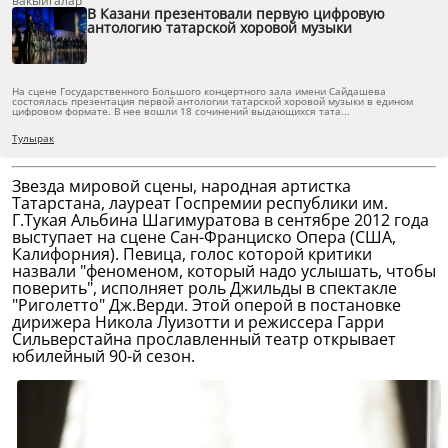
вакыйгалар
В Казани презентовали первую цифровую
антологию татарской хоровой музыки
На сцене Государственного Большого концертного зала имени Сайдашева
состоялась презентация первой антологии татарской хоровой музыки в едином
цифровом формате. В нее вошли 18 сочинений выдающихся тата...
Тулырак
Звезда мировой сцены, народная артистка
Татарстана, лауреат Госпремии республики им.
Г.Тукая Альбина Шагимуратова в сентябре 2012 года
выступает на сцене Сан-Франциско Опера (США,
Калифорния). Певица, голос которой критики
назвали "феноменом, который надо услышать, чтобы
поверить", исполняет роль Джильды в спектакле
"Риголетто" Дж.Верди. Этой оперой в постановке
дирижера Никола Луизотти и режиссера Гарри
Сильверстайна прославленный театр открывает
юбилейный 90-й сезон.