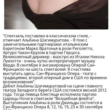
"Спектакль поставлен в классическом стиле, -
отмечает Альбина Шагимуратова. - Я пою с
замечательными партнерами: итальянским
баритоном Марко Вратонья в роли Риголетто,
Артуро Чакон-Крузом в партии Герцога.
Великолепный дирижер - маэстро из Италии Никола
Луизотти - очень чутко интерпретирует музыку
Верди. В сентябре я ангажирована Оперой Сан-
Франциско на шесть спектаклей. Я счастлива
выступать здесь: Сан-Франциско Опера - театр с
традициями, второй оперный дом в США по времени
возникновения".
Дебют Альбины Шагимуратовой на сцене главного
театра Западного берега США состоялся весной 2012
года. Тогда певица блестяще исполнила партию
Царицы Ночи в спектакле "Волшебная флейта".
Выступления Альбины в роли Джильды состоятся в
Сан-Франциско Опера 8, 12, 16, 19, 23 и 30 сентября