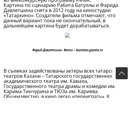
во внеконкурсную программу КФМК.
Картина по сценарию Рабита Батуллы и Фарида
Давлетшина снята в 2012 году на киностудии
«Татаркино». Создатели фильма отмечают, что
данный вариант пока не окончательный, в
дальнейшем картина будет дорабатываться.
Фарид Давлетшин. Фото – business-gazeta.ru
В съемках задействованы актеры всех татарских
театров Казани – Татарского государственного
академического театра им. Камала,
Государственного театра драмы и комедии им.
Карима Тинчурина и ТЮЗа им. Кариева.
Общеизвестно, в кино легко «переиграть». К
сожалению, Фариду Давлетшину не удалось
полностью уйти от подчеркнуто театральной
актерской игры. Особенно эта театральность - с ее
экспрессией и даже эстрадностью, заметна у
второстепенных, эпизодичных героев. Но тем
органичнее смотрится в кадре актер театра
им.Г.Кариева Ильфат Камалиев в роли неудачника