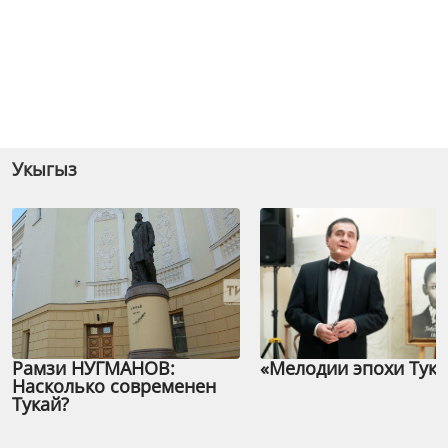
Укыгыз
Рамзи НУГМАНОВ:
«Мелодии эпохи Тука
Насколько современен
Тукай?