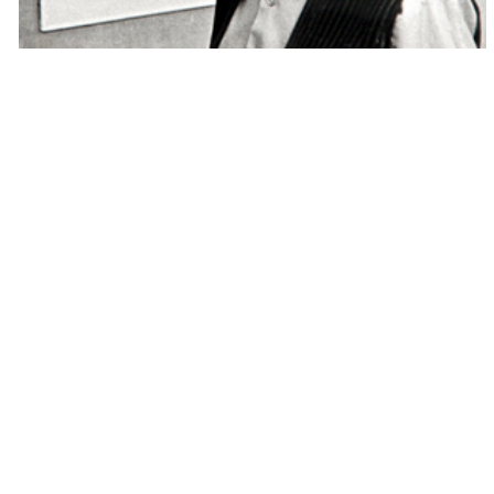
Почитателям творчества татарского поэта Габдуллы
Тукая имя казанской художницы хорошо знакома.
Магдалина Мавровская достаточно много времени
своей творческой жизни посвятила созданию
художественных портретов родных, близких Тукая и
особенно маленького Апуша, когда он ютился в
татарских деревнях Заказанья. Графические работы
Магдалины Мавровской стали украшением книг,
посвященных Габдулле Тукаю, а также музеев.