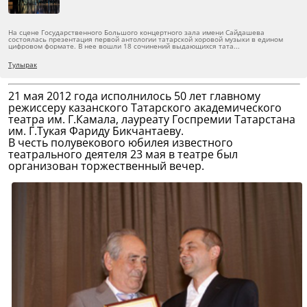
На сцене Государственного Большого концертного зала имени Сайдашева
состоялась презентация первой антологии татарской хоровой музыки в едином
цифровом формате. В нее вошли 18 сочинений выдающихся тата...
Тулырак
21 мая 2012 года исполнилось 50 лет главному
режиссеру казанского Татарского академического
театра им. Г.Камала, лауреату Госпремии Татарстана
им. Г.Тукая Фариду Бикчантаеву.
В честь полувекового юбилея известного
театрального деятеля 23 мая в театре был
организован торжественный вечер.