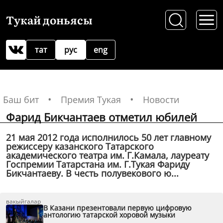
Тукай доньясы
тат
рус
eng
Баш бит
Премия Тукая
Новости
Фарид Бикчантаев отметил юбилей
21 мая 2012 года исполнилось 50 лет главному
режиссеру казанского Татарского
академического театра им. Г.Камала, лауреату
Госпремии Татарстана им. Г.Тукая Фариду
Бикчантаеву. В честь полувекового ю...
вакыйгалар
В Казани презентовали первую цифровую
антологию татарской хоровой музыки