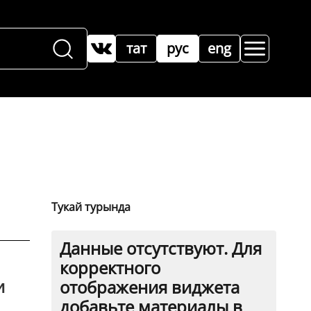
тат
рус
eng
Тукай турында
Данные отсутствуют. Для
корректного
и
отображения виджета
добавьте материалы в