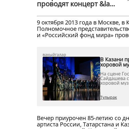
проводят концерт &la...
9 октября 2013 года в Москве, 
Полномочное представительство
и «Российский фонд мира» пров
вакыйгалар
В Казани п
хоровой м
На сцене Го
Сайдашева с
хоровой муз
сочинений в
Тулырак
Вечер приурочен 85-летию со д
артиста России, Татарстана и К