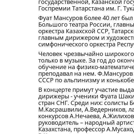
государственной, Казанской гос
Госпремии Татарстана им. Г. Ту
Фуат Мансуров более 40 лет бы
Большого театра России, глав
оркестра Казахской ССР, Татарс
главным дирижером и художест
симфонического оркестра Респу
Человек чрезвычайно широкого 
только в музыке. За год до око
обучение на физико-математиче
преподавал на нем. Ф.Мансуров
СССР по альпинизму и конькобе
В концерте примут участие выд
дирижеры - ученики Фуата Шаки
стран СНГ. Среди них: солисты 
М.Касрашвили, А.Ведерников, л
конкурсов А.Нечаева, А.Жилихов
руководитель – народный артист
Казахстана, профессор А.Мусахо