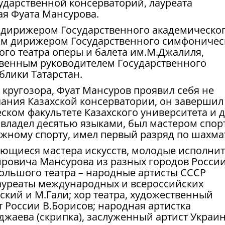
ударственной консерваторий, лауреата
кая Фуата Мансурова.
л дирижером Государственного академическо
ным дирижером Государственного симфоничес
кого театра оперы и балета им.М.Джалиля,
венным руководителем Государственного
блики Татарстан.
кругозора, Фуат Мансуров проявил себя не
нчания Казахской консерватории, он завершил
ском факультете Казахского университета и 
 владел десятью языками, был мастером спор
жному спорту, имел первый разряд по шахма
ающиеся мастера искусств, молодые исполнит
ровича Мансурова из разных городов России
Большого театра – народные артисты СССР
ауреаты международных и всероссийских
ский и М.Гали; хор театра, художественный
 России В.Борисов; народная артистка
джаева (скрипка), заслуженный артист Украи