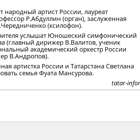
т народный артист России, лауреат
фессор Р.Абдуллин (орган), заслуженная
.Чередниченко (ксилофон).
зрителя услышат Юношеский симфонический
ва (главный дирижер В.Валитов, ученик
иональный академический оркестр России
ер В.Андропов).
ная артистка России и Татарстана Светлана
твовать семья Фуата Мансурова.
tatar-info