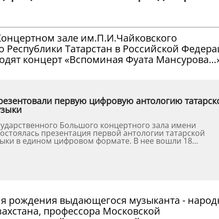
в Концертном зале им.П.И.Чайковского
 Республики Татарстан в Российской Федер
одят концерт «Вспоминая Фуата Мансурова…»
резентовали первую цифровую антологию татарск
узыки
сударственного Большого концертного зала имени
остоялась презентация первой антологии татарской
ыки в едином цифровом формате. В нее вошли 18
ыдающихся тата...
ня рождения выдающегося музыканта - народ
азахстана, профессора Московской