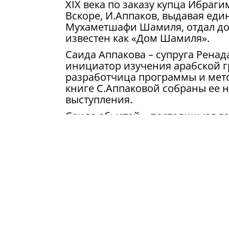
XIX века по заказу купца Ибраги
Вскоре, И.Аппаков, выдавая ед
Мухаметшафи Шамиля, отдал дом
известен как «Дом Шамиля».
Саида Аппакова – супруга Ренад
инициатор изучения арабской г
разработчица программы и мето
книге С.Аппаковой собраны ее 
выступления.
Саида абыстай – постоянныая го
дар музею личные вещи знамени
предметы чайного сервиза.
На музыкально-литературный в
научной и творческой обществен
сообщает пресс-служба НМ РТ.