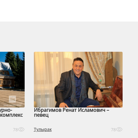
урно-
Ибрагимов Ренат Исламович –
комплекс
певец
Тулырак
78
78