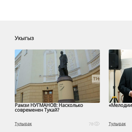
Укыгыз
Рамзи НУГМАНОВ: Насколько
«Мелодии 
современен Тукай?
Тулырак
Тулырак
78