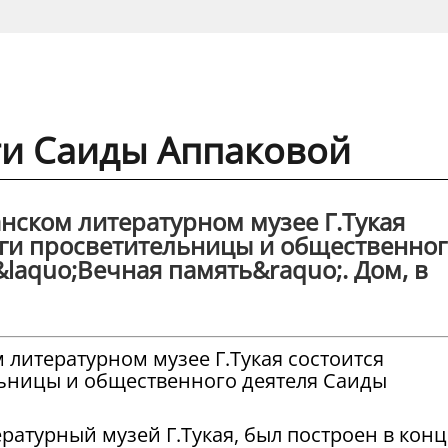
ги Саиды Аппаковой
анском литературном музее Г.Тукая
иги просветительницы и общественног
laquo;Вечная память&raquo;. Дом, в
м литературном музее Г.Тукая состоится
льницы и общественного деятеля Саиды
ратурный музей Г.Тукая, был построен в конц