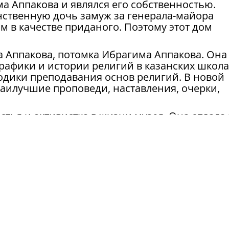
ма Аппакова и являлся его собственностью.
инственную дочь замуж за генерала-майора
 в качестве приданого. Поэтому этот дом
а Аппакова, потомка Ибрагима Аппакова. Она 
рафики и истории религий в казанских школа
дики преподавания основ религий. В новой
наилучшие проповеди, наставления, очерки,
стья и активистка в жизни музея. Она отдала 
тых Аппаковых: бинокль, фотографии и
ечер приглашены представители духовной,
ности, а также деятели культуры и искусства
tatar-info