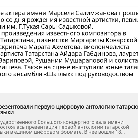
Доме актера имени Марселя Салимжанова прош
ю со дня рождения известной артистки, певи
и им. Г.Тукая Сары Садыковой.
 произведения известного композитора в
Татарстана, пианистки Маргариты Коварской
 скрипача Марата Ахметова, виолончелиста
артиста Татарстана Айдара Габдинова, лауре
 Зариповой, Рушании Мушараповой и солиста
ашева. Также на сцене выступили юные тал
ного ансамбля «Шатлык» под руководоством
резентовали первую цифровую антологию татарск
узыки
сударственного Большого концертного зала имени
остоялась презентация первой антологии татарской
ыки в едином цифровом формате. В нее вошли 18
ыдающихся тата...