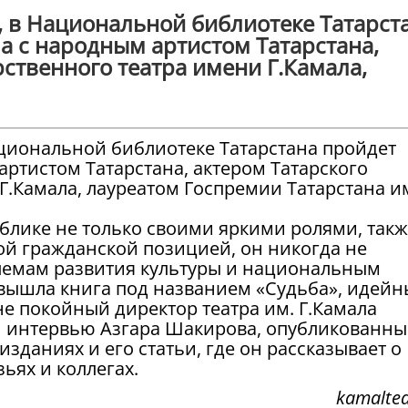
и, в Национальной библиотеке Татарст
а с народным артистом Татарстана,
рственного театра имени Г.Камала,
 Национальной библиотеке Татарстана пройдет
артистом Татарстана, актером Татарского
Г.Камала, лауреатом Госпремии Татарстана и
ублике не только своими яркими ролями, так
ной гражданской позицией, он никогда не
лемам развития культуры и национальным
а вышла книга под названием «Судьба», идей
е покойный директор театра им. Г.Камала
 интервью Азгара Шакирова, опубликованны
зданиях и его статьи, где он рассказывает о
зьях и коллегах.
kamaltea