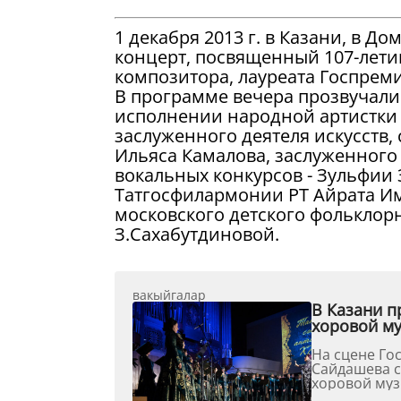
1 декабря 2013 г. в Казани, в 
концерт, посвященный 107-лети
композитора, лауреата Госпреми
В программе вечера прозвучали
исполнении народной артистки 
заслуженного деятеля искусств,
Ильяса Камалова, заслуженного 
вокальных конкурсов - Зульфии
Татгосфилармонии РТ Айрата Им
московского детского фольклор
З.Сахабутдиновой.
вакыйгалар
В Казани п
хоровой м
На сцене Го
Сайдашева с
хоровой муз
сочинений в