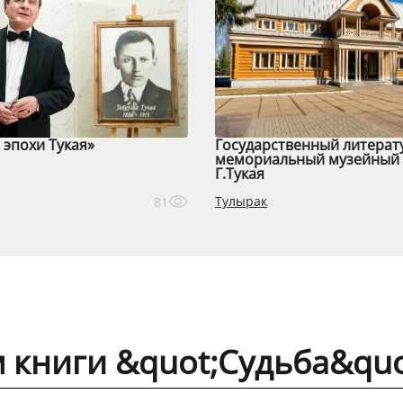
эпохи Тукая»
Государственный литерат
мемориальный музейный 
Г.Тукая
Тулырак
81
м книги &quot;Судьба&quo