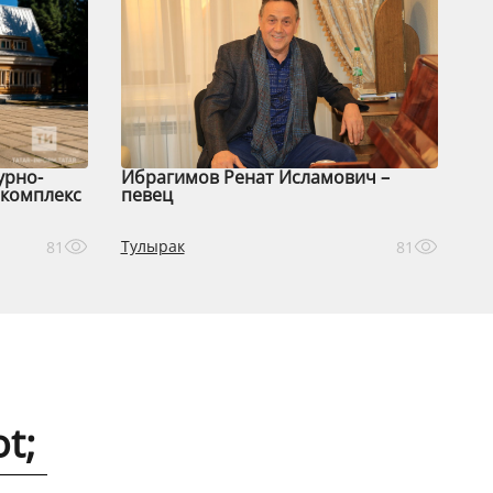
урно-
Ибрагимов Ренат Исламович –
комплекс
певец
Тулырак
81
81
t;