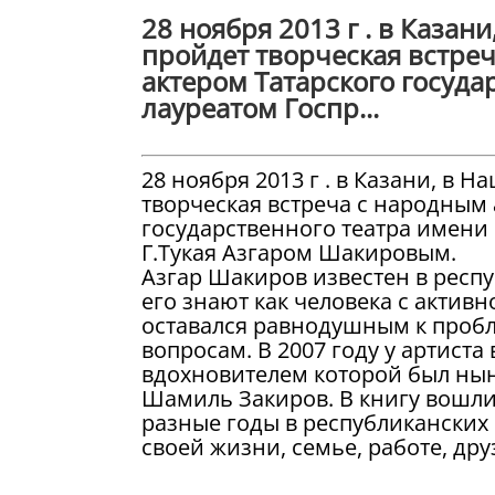
28 ноября 2013 г . в Казан
пройдет творческая встреч
актером Татарского госуда
лауреатом Госпр...
28 ноября 2013 г . в Казани, в
творческая встреча с народным 
государственного театра имени 
Г.Тукая Азгаром Шакировым.
Азгар Шакиров известен в респ
его знают как человека с актив
оставался равнодушным к проб
вопросам. В 2007 году у артист
вдохновителем которой был нын
Шамиль Закиров. В книгу вошли
разные годы в республиканских и
своей жизни, семье, работе, дру