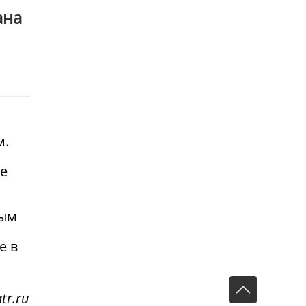
ана
м.
же
ным
е в
tr.ru