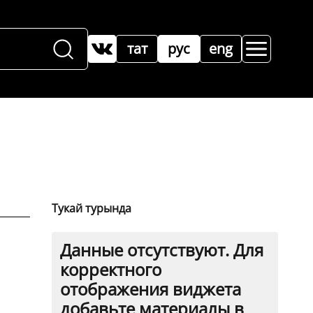
тат
рус
eng
Тукай турында
Данные отсутствуют. Для
корректного
отображения виджета
добавьте материалы в