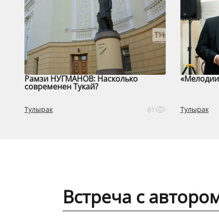
Рамзи НУГМАНОВ: Насколько
«Мелодии 
современен Тукай?
Тулырак
Тулырак
81
Встреча с авторо