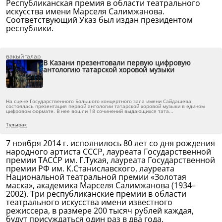
Республиканская премия в области театрального
искусства имени Марселя Салимжанова.
Соответствующий Указ был издан президентом
республики.
вакыйгалар
В Казани презентовали первую цифровую
антологию татарской хоровой музыки
На сцене Государственного Большого концертного зала имени Сайдашева
состоялась презентация первой антологии татарской хоровой музыки в едином
цифровом формате. В нее вошли 18 сочинений выдающихся тата...
Тулырак
7 ноября 2014 г. исполнилось 80 лет со дня рождения
народного артиста СССР, лауреата Государственной
премии ТАССР им. Г.Тукая, лауреата Государственной
премии РФ им. К.Станиславского, лауреата
Национальной театральной премии «Золотая
маска», академика Марселя Салимжанова (1934–
2002). Три республиканские премии в области
театрального искусства имени известного
режиссера, в размере 200 тысяч рублей каждая,
будут присуждаться один раз в два года.