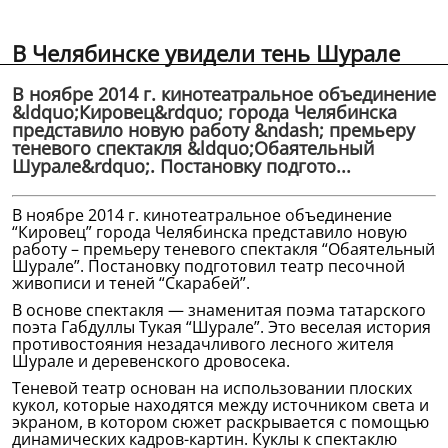
В Челябинске увидели тень Шурале
В ноябре 2014 г. кинотеатральное объединение
&ldquo;Кировец&rdquo; города Челябинска
представило новую работу &ndash; премьеру
теневого спектакля &ldquo;Обаятельный
Шурале&rdquo;. Постановку подгото...
В ноябре 2014 г. кинотеатральное объединение
“Кировец” города Челябинска представило новую
работу – премьеру теневого спектакля “Обаятельный
Шурале”. Постановку подготовил театр песочной
живописи и теней “Скарабей”.
В основе спектакля — знаменитая поэма татарского
поэта Габдуллы Тукая “Шурале”. Это веселая история
противостояния незадачливого лесного жителя
Шурале и деревенского дровосека.
Теневой театр основан на использовании плоских
кукол, которые находятся между источником света и
экраном, в котором сюжет раскрывается с помощью
динамических кадров-картин. Куклы к спектаклю