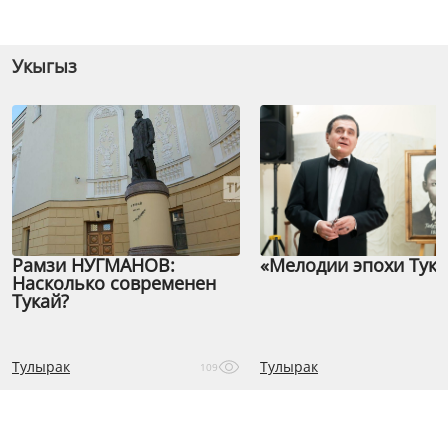
Укыгыз
Рамзи НУГМАНОВ:
«Мелодии эпохи Тука
Насколько современен
Тукай?
Тулырак
Тулырак
109