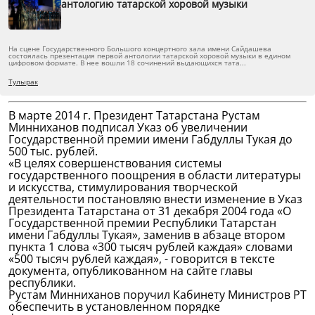
антологию татарской хоровой музыки
На сцене Государственного Большого концертного зала имени Сайдашева
состоялась презентация первой антологии татарской хоровой музыки в едином
цифровом формате. В нее вошли 18 сочинений выдающихся тата...
Тулырак
В марте 2014 г. Президент Татарстана Рустам
Минниханов подписал Указ об увеличении
Государственной премии имени Габдуллы Тукая до
500 тыс. рублей.
«В целях совершенствования системы
государственного поощрения в области литературы
и искусства, стимулирования творческой
деятельности постановляю внести изменение в Указ
Президента Татарстана от 31 декабря 2004 года «О
Государственной премии Республики Татарстан
имени Габдуллы Тукая», заменив в абзаце втором
пункта 1 слова «300 тысяч рублей каждая» словами
«500 тысяч рублей каждая», - говорится в тексте
документа, опубликованном на сайте главы
республики.
Рустам Минниханов поручил Кабинету Министров РТ
обеспечить в установленном порядке