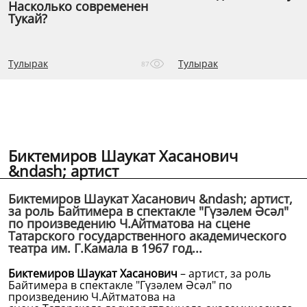
Насколько современен
Тукай?
Тулырак
Тулырак
87
Биктемиров Шаукат Хасанович
&ndash; артист
Биктемиров Шаукат Хасанович &ndash; артист,
за роль Байтимера в спектакле "Гүзәлем Әсәл"
по произведению Ч.Айтматова на сцене
Татарского государственного академического
театра им. Г.Камала в 1967 год...
Биктемиров Шаукат Хасанович
– артист, за роль
Байтимера в спектакле "Гүзәлем Әсәл" по
произведению Ч.Айтматова на