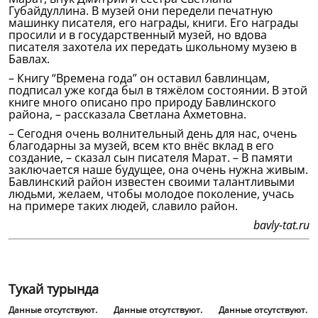
Губайдуллина. В музей они передели печатную
машинку писателя, его награды, книги. Его награды
просили и в государственный музей, но вдова
писателя захотела их передать школьному музею в
Бавлах.
– Книгу “Времена года” он оставил бавлинцам,
подписал уже когда был в тяжёлом состоянии. В этой
книге много описано про природу Бавлинского
района, – рассказала Светлана Ахметовна.
– Сегодня очень волнительный день для нас, очень
благодарны за музей, всем кто внёс вклад в его
создание, – сказал сын писателя Марат. – В памяти
заключается наше будущее, она очень нужна живым.
Бавлинский район известен своими талантливыми
людьми, желаем, чтобы молодое поколение, учась
на примере таких людей, славило район.
bavly-tat.ru
Тукай турында
Данные отсутствуют.
Данные отсутствуют.
Данные отсутствуют.