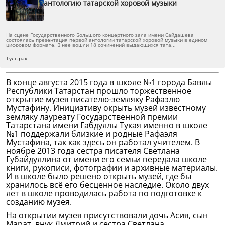
антологию татарской хоровой музыки
На сцене Государственного Большого концертного зала имени Сайдашева
состоялась презентация первой антологии татарской хоровой музыки в едином
цифровом формате. В нее вошли 18 сочинений выдающихся тата...
Тулырак
В конце августа 2015 года в школе №1 города Бавлы
Республики Татарстан прошло торжественное
открытие музея писателю-земляку Рафаэлю
Мустафину. Инициативу окрыть музей известному
земляку лауреату Государственной премии
Татарстана имени Габдуллы Тукая именно в школе
№1 поддержали близкие и родные Рафаэля
Мустафина, так как здесь он работал учителем. В
ноябре 2013 года сестра писателя Светлана
Губайдуллина от имени его семьи передала школе
книги, рукописи, фотографии и архивные материалы.
И в школе было решено открыть музей, где бы
хранилось всё его бесценное наследие. Около двух
лет в школе проводилась работа по подготовке к
созданию музея.
На открытии музея присутствовали дочь Асия, сын
Марат, внук Дмитрий и сестра Светлана