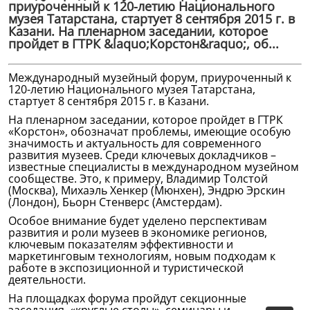
приуроченный к 120-летию Национального
музея Татарстана, стартует 8 сентября 2015 г. в
Казани. На пленарном заседании, которое
пройдет в ГТРК &laquo;Корстон&raquo;, об...
Международный музейный форум, приуроченный к
120-летию Национального музея Татарстана,
стартует 8 сентября 2015 г. в Казани.
На пленарном заседании, которое пройдет в ГТРК
«Корстон», обозначат проблемы, имеющие особую
значимость и актуальность для современного
развития музеев. Среди ключевых докладчиков –
известные специалисты в международном музейном
сообществе. Это, к примеру, Владимир Толстой
(Москва), Михаэль Хенкер (Мюнхен), Эндрю Эрскин
(Лондон), Бьорн Стенверс (Амстердам).
Особое внимание будет уделено перспективам
развития и роли музеев в экономике регионов,
ключевым показателям эффективности и
маркетинговым технологиям, новым подходам к
работе в экспозиционной и туристической
деятельности.
На площадках форума пройдут секционные