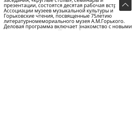
заседания, «круглые столы», семинары и
презентации, состоятся десятая рабочая встреча
Ассоциации музеев музыкальной культуры и
Горьковские чтения, посвященные 75­летию
литературно­мемориального музея А.М.Горького.
Деловая программа включает знакомство с новыми
экспозициями музеев Казани, функционированием
фонда «Возрождение» и экскурсии в древний Болгар
и на остров­град Свияжск.
Культурная программа позволит через музейные
маршруты представить историко­культурные
традиции народов республики, наследие знаменитых
уроженцев – татарского поэта Габдуллы Тукая и
поэта Гавриила Державина, певца Федора
Шаляпина, а также писателя Максима Горького, роль
музеев в формировании положительного имиджа и
бренда Татарстана.
rt-online.ru