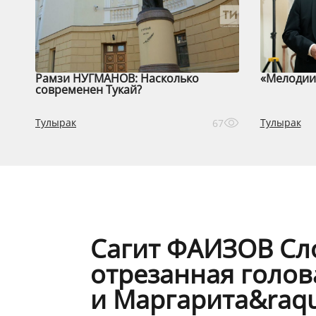
Рамзи НУГМАНОВ: Насколько
«Мелодии 
современен Тукай?
Тулырак
Тулырак
67
Сагит ФАИЗОВ Сло
отрезанная голов
и Маргарита&raqu