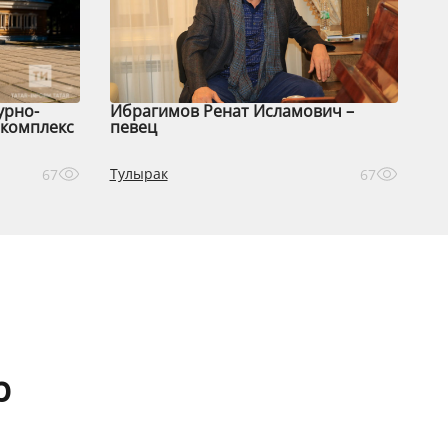
урно-
Ибрагимов Ренат Исламович –
комплекс
певец
Тулырак
67
67
р