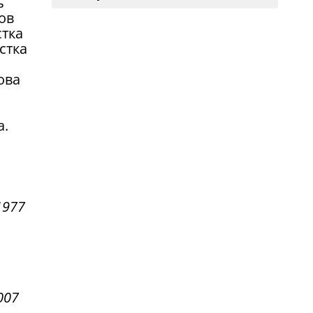
ь
ов
стка
стка
ова
а.
1977
007