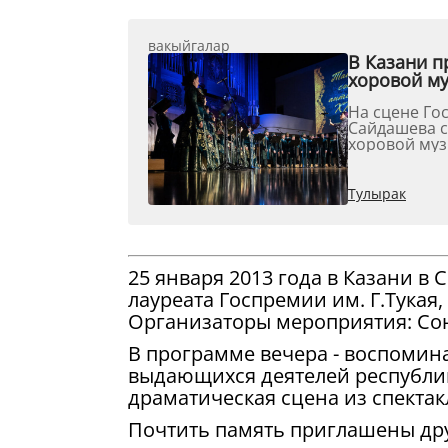
вакыйгалар
В Казани п
хоровой м
На сцене Го
Сайдашева с
хоровой муз
сочинений в
Тулырак
25 января 2013 года в Казани в 
лауреата Госпремии им. Г.Тукая,
Организаторы мероприятия: Сою
В программе вечера - воспомина
выдающихся деятелей республик
драматическая сцена из спектак
Почтить память приглашены друз