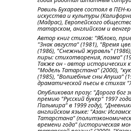
Равиль Бухараев состоял в ПЕН-
искусства и культуры (Калифорн
(Мадрас), Европейского общества 
татарском, английском и венгер
Автор книг стихов: "Яблоко, прив
"Знак августа" (1981), "Время цв
(1986), "Снежный журавль" (1986),
пиры: стихотворения, поэма" (199
Также он - автор исторических к
"Модель Татарстана" (2000), "ку
(1985), "Волшебные сны Апуша" (1
драматической пьесы в стихах "Ж
Опубликовал прозу: "Дорога бог з
премию "Русский букер" 1997 го
Пальмира" в 1999 году), "Дневни
английском языке: "Азан: Исламс
Татарстана" (политэкономическа
времени года" (историческая мо
татарской поэзии" (2000), "Казан