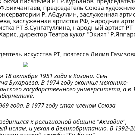
 Союза писателей РТ Р.Курбанов, председател
 Ф.Бикчантаев, председатель Союза художник
консерватории Р. Абдуллин, заслуженная арти
аева, заслуженная артистка РФ, народная арти
истка РТ З.Сунгатуллина, народный артист РТ
.Харис, директор Театра кукол "Экият" Р.Яппар
еятель искусства РТ, поэтесса Лилия Газизов
я 18 октября 1951 года в Казани. Сын
а Бухараева. В 1974 году окончил механико-
нского государственного университета, а в 
кибернетике.
969 года. В 1977 году стал членом Союза
соединился к религиозной общине "Ахмадие",
 ислам, и уехал в Великобританию. В 1992-2
ком русской службы "Би-би-си".