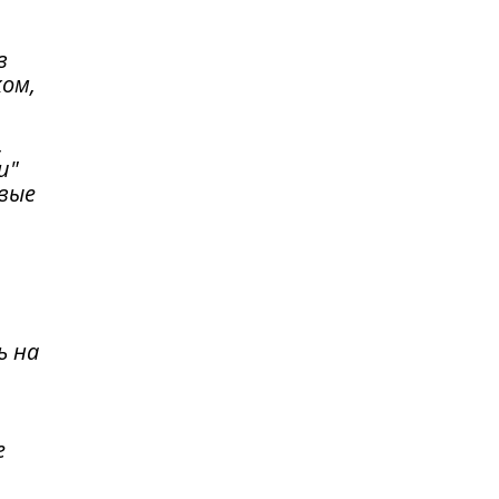
в
ком,
,
и"
звые
ь на
е