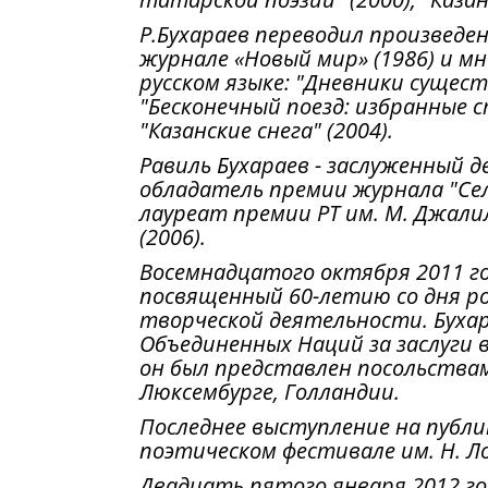
Р.Бухараев переводил произведе
журнале «Новый мир» (1986) и мн
русском языке: "Дневники существ
"Бесконечный поезд: избранные ст
"Казанские снега" (2004).
Равиль Бухараев - заслуженный д
обладатель премии журнала "Сель
лауреат премии РТ им. М. Джалил
(2006).
Восемнадцатого октября 2011 год
посвященный 60-летию со дня ро
творческой деятельности. Бухар
Объединенных Наций за заслуги 
он был представлен посольствам
Люксембурге, Голландии.
Последнее выступление на публи
поэтическом фестивале им. Н. Лоб
Двадцать пятого января 2012 год