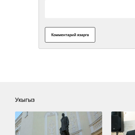
Комментарий язарга
Укыгыз