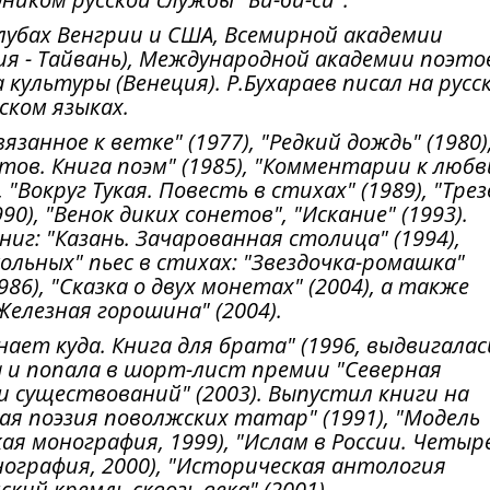
клубах Венгрии и США, Всемирной академии
ия - Тайвань), Международной академии поэто
культуры (Венеция). Р.Бухараев писал на русс
ском языках.
язанное к ветке" (1977), "Редкий дождь" (1980)
етов. Книга поэм" (1985), "Комментарии к любв
 "Вокруг Тукая. Повесть в стихах" (1989), "Тре
0), "Венок диких сонетов", "Искание" (1993).
ниг: "Казань. Зачарованная столица" (1994),
кольных" пьес в стихах: "Звездочка-ромашка"
986), "Сказка о двух монетах" (2004), а также
елезная горошина" (2004).
нает куда. Книга для брата" (1996, выдвигалас
да и попала в шорт-лист премии "Северная
ки существований" (2003). Выпустил книги на
кая поэзия поволжских татар" (1991), "Модель
я монография, 1999), "Ислам в России. Четыр
нография, 2000), "Историческая антология
ский кремль сквозь века" (2001).