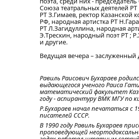
поэта, среди них - председатель
Союза театральных деятелей РТ
РТ З.Гимаев, ректор Казанской 
РФ, народная артистка РТ Н.Гар
РТ Л.Загидуллина, народная арт
Э.Трескин, народный поэт РТ ; Р
и другие.
Ведущая вечера – заслуженный д
Равиль Раисович Бухараев родилс
выдающегося ученого Раиса Гатич
математический факультет Каза
году - аспирантуру ВМК МГУ по 
Р.Бухараев начал печататься с 1
писателей СССР.
В 1990 году Равиль Бухараев при
проповедующей неортодоксальный
годах работал штатным сотрудни