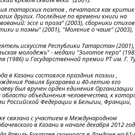
ния татарских поэтов , печатался как критик
огих других. Последние по времени книги на
ований: эссе и проза" (2003), сборники стихов
ихи и поэмы" (2001), "Моление о чаше" (2003),
еятель искусств Республики Татарстан (2001),
ская молодежь" - медали "Золотое перо" (1983
я (1986) и Государственной премии РТ им. Г. Т
а в Казани состоялся праздник поэзии ,
ждения Равиля Бухараева и 40-летию его
аеву был вручен орден единения Организации
в области объединения человечества, к котор
и Российской Федерации в Бельгии, Франции,
ке связано с участием в Международном
ачевского в Казани в начале декабря 2012 год
а Равиль Бухараев скончался в Лондоне на 61-