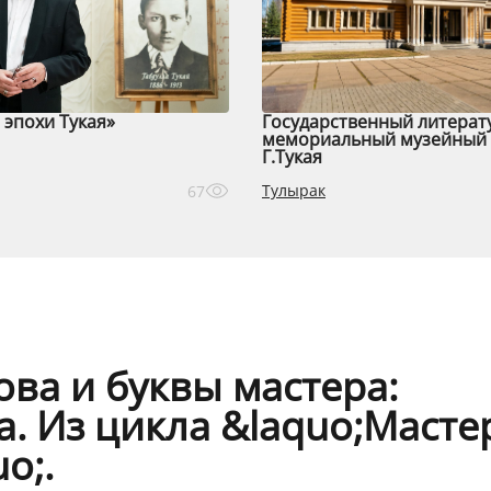
эпохи Тукая»
Государственный литерат
мемориальный музейный 
Г.Тукая
Тулырак
67
ва и буквы мастера:
а. Из цикла &laquo;Масте
o;.