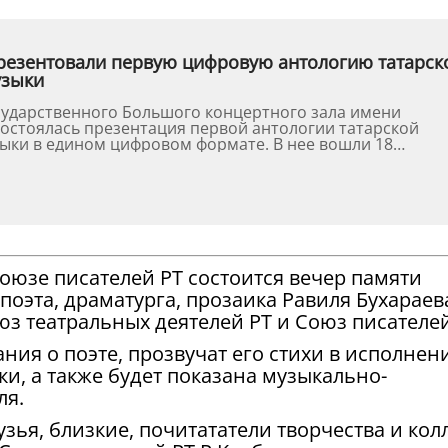
резентовали первую цифровую антологию татарск
узыки
сударственного Большого концертного зала имени
остоялась презентация первой антологии татарской
ыки в едином цифровом формате. В нее вошли 18
ыдающихся тата...
Союзе писателей РТ состоится вечер памяти
 поэта, драматурга, прозаика Равиля Бухараев
з театральных деятелей РТ и Союз писателей
ния о поэте, прозвучат его стихи в исполнен
и, а также будет показана музыкально-
ля.
ья, близкие, почитататели творчества и кол