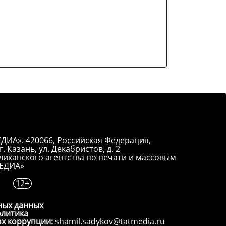
ДИА». 420066, Российская Федерация,
. Казань, ул. Декабристов, д. 2
иканского агентства по печати и массовым
ЕДИА»
12+
ных данных
олитика
ах коррупции:
shamil.sadykov@tatmedia.ru