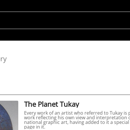
ery
The Planet Tukay
Every work of an artist who referred to Tukay is
work reflecting his own view and interpretation 
national graphic art, having added to it a specia
page in it.