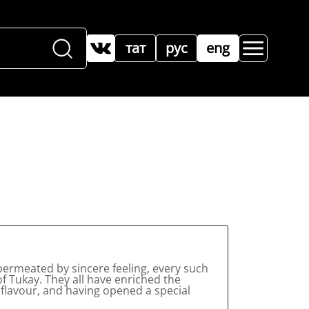
тат
рус
eng
 permeated by sincere feeling, every such
of Tukay. They all have enriched the
l flavour, and having opened a special