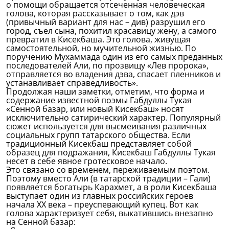
о помощи обращается отсеченная человеческая
голова, которая рассказывает о том, как дэв
(привычный вариант для нас – див) разрушил его
город, съел сына, похитил красавицу жену, а самого
превратил в Кисекбаша. Это голова, живущая
самостоятельной, но мучительной жизнью. По
поручению Мухаммада один из его самых преданных
последователей Али, по прозвищу «Лев пророка»,
отправляется во владения дэва, спасает пленников и
устанавливает справедливость».
Продолжая наши заметки, отметим, что форма и
содержание известной поэмы Габдуллы Тукая
«Сенной базар, или новый Кисекбаш» носят
исключительно сатирический характер. Популярный
сюжет используется для высмеивания различных
социальных групп татарского общества. Если
традиционный Кисекбаш представляет собой
образец для подражания, Кисекбаш Габдуллы Тукая
несет в себе явное гротесковое начало.
Это связано со временем, переживаемым поэтом.
Поэтому вместо Али (в татарской традиции – Гали)
появляется богатырь Карахмет, а в роли Кисекбаша
выступает один из главных российских героев
начала ХХ века – преуспевающий купец. Вот как
голова характеризует себя, выкатившись внезапно
на Сенной базар: