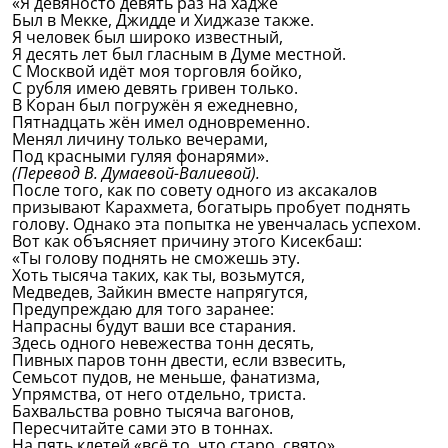
«Я девяносто девять раз на хадже
Был в Мекке, Джидде и Хиджазе также.
Я человек был широко известный,
Я десять лет был гласным в Думе местной.
С Москвой идёт моя торговля бойко,
С рубля имею девять гривен только.
В Коран был погружён я ежедневно,
Пятнадцать жён имел одновременно.
Менял личину только вечерами,
Под красными гуляя фонарями».
(Перевод В. Думаевой-Валиевой).
После того, как по совету одного из аксакалов
призывают Карахмета, богатырь пробует поднять
голову. Однако эта попытка не увенчалась успехом.
Вот как объясняет причину этого Кисекбаш:
«Ты голову поднять не сможешь эту.
Хоть тысяча таких, как ты, возьмутся,
Медведев, Зайкин вместе напрягутся,
Предупреждаю для того заранее:
Напрасны будут ваши все старания.
Здесь одного невежества тонн десять,
Пивных паров тонн двести, если взвесить,
Семьсот пудов, не меньше, фанатизма,
Упрямства, от него отдельно, триста.
Бахвальства ровно тысяча вагонов,
Пересчитайте сами это в тоннах.
На пять клетей «всё то, что старо, свято»,