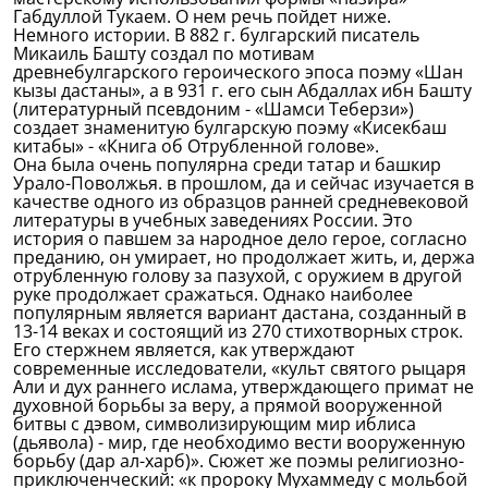
Габдуллой Тукаем. О нем речь пойдет ниже.
Немного истории. В 882 г. булгарский писатель
Микаиль Башту создал по мотивам
древнебулгарского героического эпоса поэму «Шан
кызы дастаны», а в 931 г. его сын Абдаллах ибн Башту
(литературный псевдоним - «Шамси Теберзи»)
создает знаменитую булгарскую поэму «Кисекбаш
китабы» - «Книга об Отрубленной голове».
Она была очень популярна среди татар и башкир
Урало-Поволжья. в прошлом, да и сейчас изучается в
качестве одного из образцов ранней средневековой
литературы в учебных заведениях России. Это
история о павшем за народное дело герое, согласно
преданию, он умирает, но продолжает жить, и, держа
отрубленную голову за пазухой, с оружием в другой
руке продолжает сражаться. Однако наиболее
популярным является вариант дастана, созданный в
13-14 веках и состоящий из 270 стихотворных строк.
Его стержнем является, как утверждают
современные исследователи, «культ святого рыцаря
Али и дух раннего ислама, утверждающего примат не
духовной борьбы за веру, а прямой вооруженной
битвы с дэвом, символизирующим мир иблиса
(дьявола) - мир, где необходимо вести вооруженную
борьбу (дар ал-харб)». Сюжет же поэмы религиозно-
приключенческий: «к пророку Мухаммеду с мольбой