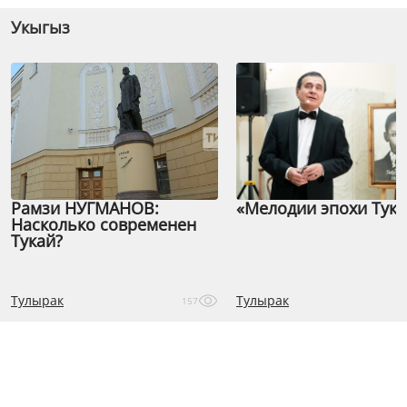
Укыгыз
Рамзи НУГМАНОВ:
«Мелодии эпохи Тука
Насколько современен
Тукай?
Тулырак
Тулырак
157