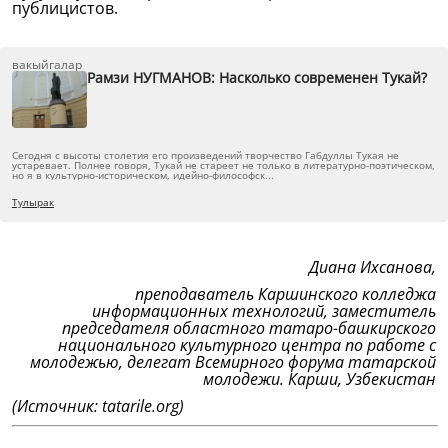
публицистов.
вакыйгалар
Рамзи НУГМАНОВ: Насколько современен Тукай?
Сегодня с высоты столетия его произведений творчество Габдуллы Тукая не
устаревает. Полнее говоря, Тукай не стареет не только в литературно-поэтическом,
но я в культурно-историческом, идейно-философск...
Тулырак
Диана Ихсанова,
преподаватель Каршинского колледжа
информационных технологий, заместитель
председателя областного татаро-башкирского
национального культурного центра по работе с
молодежью, делегат Всемирного форума татарской
молодежи. Карши, Узбекистан
(Источник: tatarile.org)