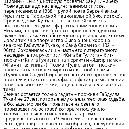
Ширин» (1342 г.), которую посвятил хану Тинибеку.
Поэма дошла до нас в единственном списке,
переписанном в 1388 г. рукой поэта Берке Факиха
(хранится в Парижской Национальной библиотеке).
Произведения Кутба в основе своей является
вольным переводом с фарси одноименной поэмы
Низами, в тюркский текст которой переводчиком
включены также и собственные оригинальные стихи.
Среди тех, чье творчество было очень хорошо
знакомо Габдулле Тукаю, и Саиф Сараи (ок. 1321-
96гг.). Сохранилась лишь часть его литературного
наследия, в т.ч. рукописи: «Китабе Гулистан бит-
тюрки» («Книга Гулистан на тюрки») и «Ядкяр-наме»
(«Памятная книга»). Поэма «Гулистан бит-тюрки»
написана на основе широко известной поэмы
«Гулистан» Саади Ширози и состоит из прозаических
притчей и стихотворных философских размышлений
на морально-этические, социальные и религиозные
темы.
Сейчас остается только гадать – проживи Габдулла
Тукай не 27 лет, которые ему отвела жестокая судьба,
а больше, могли бы появиться на свет его
произведения, основой которым послужило
творчество вышеотмеченных татарских
средневековых поэтов? Одно сейчас неоспоримо -
есть один широко известный образец, послуживший
мастерскому использования формы «назира»