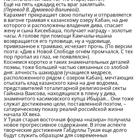
Ещё на пять «джадид есть враг заклятый».
(Перевод В. Думаевой-Валиевой).
Карахмет прекращает свою попытку и отправляется
в вагоне трамвая к казанскому озеру Кабан, на дне
которого и расположены владения дива, спасает
жену и сына Кисекбаша, получает награду – золотые
часы. А голове при помощи Камчалы-ишана
возвращается его туловище, ну а чудовище,
привязанное к трамваю, исчезает прочь. (По версии
поэта: «Див к Новой Слободе огнём промчался, С тех
пор пропал из глаз, не появлялся»).
Коснемся коротко и таких знаменательных деталей
поэмы, тоже большей частью связанных со злобой
дня: алчность шакирдов (учащиеся медресе,
расположенного рядом с озером Кабан), мечтающих
отыскать клад казанского хана на дне водоема,
представителей тоталитарной религиозной секты
Гайнана Ваисова, находящихся в плену у дива,
знаменитого касимовского купца Ибырая… Они тоже
служат достижению цели, поставленной поэтом, –
сатирическому показу реалий российской жизни
начала ХХ века.
У Тукая старая восточная форма «назира» получила
новое прогрессивное содержание. В этом аспекте
творческие достижения Габдуллы Тукая еще долго
будут служить образцом для современных