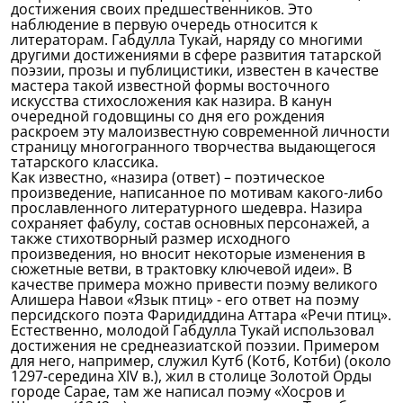
достижения своих предшественников. Это
наблюдение в первую очередь относится к
литераторам. Габдулла Тукай, наряду со многими
другими достижениями в сфере развития татарской
поэзии, прозы и публицистики, известен в качестве
мастера такой известной формы восточного
искусства стихосложения как назира. В канун
очередной годовщины со дня его рождения
раскроем эту малоизвестную современной личности
страницу многогранного творчества выдающегося
татарского классика.
Как известно, «назира (ответ) – поэтическое
произведение, написанное по мотивам какого-либо
прославленного литературного шедевра. Назира
сохраняет фабулу, состав основных персонажей, а
также стихотворный размер исходного
произведения, но вносит некоторые изменения в
сюжетные ветви, в трактовку ключевой идеи». В
качестве примера можно привести поэму великого
Алишера Навои «Язык птиц» - его ответ на поэму
персидского поэта Фаридиддина Аттара «Речи птиц».
Естественно, молодой Габдулла Тукай использовал
достижения не среднеазиатской поэзии. Примером
для него, например, служил Кутб (Котб, Котби) (около
1297-середина XIV в.), жил в столице Золотой Орды
городе Сарае, там же написал поэму «Хосров и