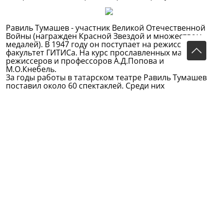
Равиль Тумашев - участник Великой Отечественной
Войны (награжден Красной Звездой и множеством
медалей). В 1947 году он поступает на режиссерский
факультет ГИТИСа. На курс прославленных мастеров-
режиссеров и профессоров А.Д.Попова и
М.О.Кнебель.
За годы работы в татарском театре Равиль Тумашев
поставил около 60 спектаклей. Среди них
произведения классиков мировой, русской,
татарской литературы. Обращался режиссер и к
произведениям молодых драматургов -
Т.Миннуллину, И.Юзееву и А.Гилязову, Р.Хамиду,
Ю.Аминову.
После торжественной части юбилейного вечера,
зрителям и гостям будет показан спектакль по пьесе
Ш.Камала «Хаджи эфенди женится», сообщает пресс-
служба театра.