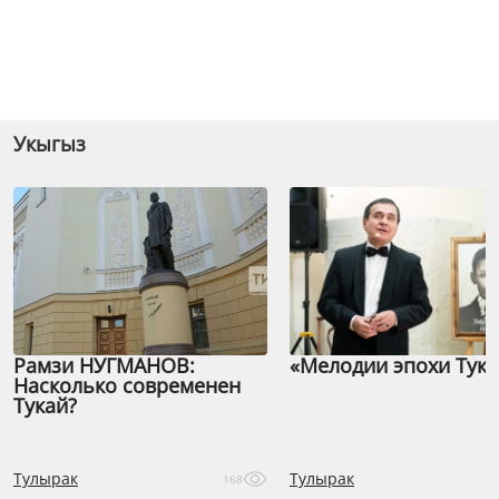
Укыгыз
Рамзи НУГМАНОВ:
«Мелодии эпохи Тука
Насколько современен
Тукай?
Тулырак
Тулырак
168