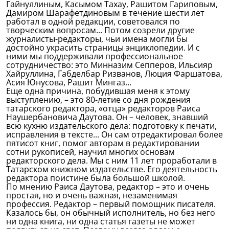
Гайнуллиным, Касымом Тахау, Рашитом Гариповым,
Дамиром Шарафетдиновым в течение шести лет
работал в одной редакции, советовался по
творческим вопросам... Потом созрели другие
журналисты-редакторы, чьи имена могли бы
достойно украсить страницы энциклопедии. И с
ними мы поддерживали профессиональное
сотрудничество: это Минназим Сепперов, Ильсияр
Хайруллина, Габделбар Ризванов, Люция Фаршатова,
Асия Юнусова, Рашит Мингаз...
Еще одна причина, побудившая меня к этому
выступлению, – это 80-летие со дня рождения
татарского редактора, «отца» редакторов Раиса
Наушербановича Даутова. Он – человек, знавший
всю кухню издательского дела: подготовку к печати,
исправления в тексте... Он сам отредактировал более
пятисот книг, помог авторам в редактировании
сотни рукописей, научил многих основам
редакторского дела. Мы с ним 11 лет проработали в
Татарском книжном издательстве. Его деятельность
редактора поистине была большой школой.
По мнению Раиса Даутова, редактор – это и очень
простая, но и очень важная, незаменимая
профессия. Редактор – первый помощник писателя.
Казалось бы, он обычный исполнитель, но без него
ни одна книга, ни одна статья газеты не может