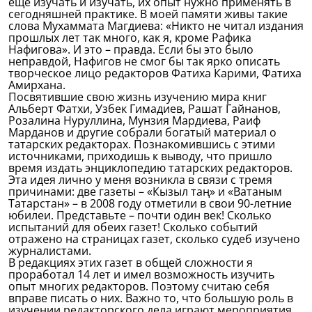
еще изучать и изучать, их опыт нужно применять в
сегодняшней практике. В моей памяти живы такие
слова Мухаммата Магдиева: «Никто не читал издания
прошлых лет так много, как я, кроме Рафика
Нафигова». И это – правда. Если бы это было
неправдой, Нафигов не смог бы так ярко описать
творческое лицо редакторов Фатиха Карими, Фатиха
Амирхана.
Посвятившие свою жизнь изучению мира книг
Альберт Фатхи, Узбек Гимадиев, Рашат Гайнанов,
Розалина Нуруллина, Мунзия Мардиева, Раиф
Марданов и другие собрали богатый материал о
татарских редакторах. Познакомившись с этими
источниками, приходишь к выводу, что пришло
время издать энциклопедию татарских редакторов.
Эта идея лично у меня возникла в связи с тремя
причинами: две газеты – «Кызыл таң» и «Ватаным
Татарстан» – в 2008 году отметили в свои 90-летние
юбилеи. Представьте – почти один век! Сколько
испытаний для обеих газет! Сколько событий
отражено на страницах газет, сколько судеб изучено
журналистами.
В редакциях этих газет в общей сложности я
проработал 14 лет и имел возможность изучить
опыт многих редакторов. Поэтому считаю себя
вправе писать о них. Важно то, что большую роль в
изучении редакторского дела играют мероприятия,