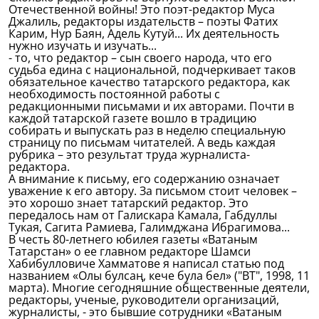
Отечественной войны! Это поэт-редактор Муса
Джалиль, редакторы издательств – поэты Фатих
Карим, Нур Баян, Адель Кутуй... Их деятельность
нужно изучать и изучать...
- то, что редактор – сын своего народа, что его
судьба едина с национальной, подчеркивает таков
обязательное качество татарского редактора, как
необходимость постоянной работы с
редакционными письмами и их авторами. Почти в
каждой татарской газете вошло в традицию
собирать и выпускать раз в неделю специальную
страницу по письмам читателей. А ведь каждая
рубрика – это результат труда журналиста-
редактора.
А внимание к письму, его содержанию означает
уважение к его автору. За письмом стоит человек –
это хорошо знает татарский редактор. Это
передалось нам от Галискара Камала, Габдуллы
Тукая, Сагита Рамиева, Галимджана Ибрагимова...
В честь 80-летнего юбилея газеты «Ватаным
Татарстан» о ее главном редакторе Шамси
Хабибулловиче Хамматове я написал статью под
названием «Олы булсаң, кече була бел» ("ВТ", 1998, 11
марта). Многие сегодняшние общественные деятели,
редакторы, ученые, руководители организаций,
журналисты, - это бывшие сотрудники «Ватаным