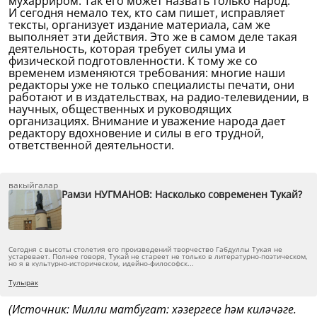
мухарриром. Так его может назвать только народ.
И сегодня немало тех, кто сам пишет, исправляет
тексты, организует издание материала, сам же
выполняет эти действия. Это же в самом деле такая
деятельность, которая требует силы ума и
физической подготовленности. К тому же со
временем изменяются требования: многие наши
редакторы уже не только специалисты печати, они
работают и в издательствах, на радио-телевидении, в
научных, общественных и руководящих
организациях. Внимание и уважение народа дает
редактору вдохновение и силы в его трудной,
ответственной деятельности.
вакыйгалар
Рамзи НУГМАНОВ: Насколько современен Тукай?
Сегодня с высоты столетия его произведений творчество Габдуллы Тукая не
устаревает. Полнее говоря, Тукай не стареет не только в литературно-поэтическом,
но я в культурно-историческом, идейно-философск...
Тулырак
(Источник: Милли матбугат: хәзергесе һәм киләчәге.