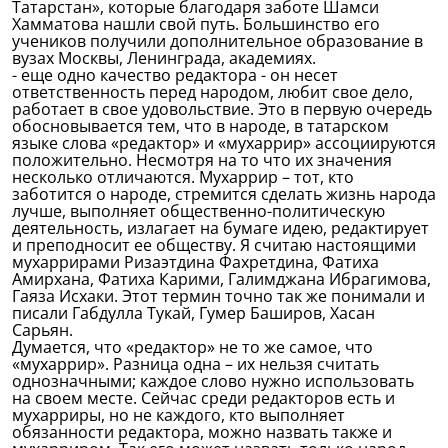
Татарстан», которые благодаря заботе Шамси
Хамматова нашли свой путь. Большинство его
учеников получили дополнительное образование в
вузах Москвы, Ленинграда, академиях.
- еще одно качество редактора - он несет
ответственность перед народом, любит свое дело,
работает в свое удовольствие. Это в первую очередь
обосновывается тем, что в народе, в татарском
языке слова «редактор» и «мухаррир» ассоциируются
положительно. Несмотря на то что их значения
несколько отличаются. Мухаррир – тот, кто
заботится о народе, стремится сделать жизнь народа
лучше, выполняет общественно-политическую
деятельность, излагает на бумаге идею, редактирует
и преподносит ее обществу. Я считаю настоящими
мухаррирами Ризаэтдина Фахретдина, Фатиха
Амирхана, Фатиха Карими, Галимджана Ибрагимова,
Гаяза Исхаки. Этот термин точно так же понимали и
писали Габдулла Тукай, Гумер Баширов, Хасан
Сарьян.
Думается, что «редактор» не то же самое, что
«мухаррир». Разница одна – их нельзя считать
однозначными; каждое слово нужно использовать
на своем месте. Сейчас среди редакторов есть и
мухарриры, но не каждого, кто выполняет
обязанности редактора, можно назвать также и