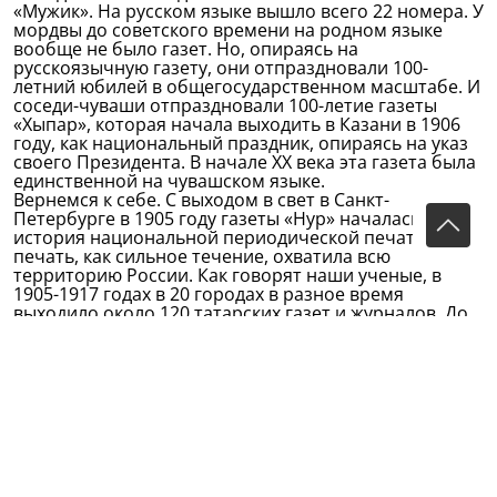
«Мужик». На русском языке вышло всего 22 номера. У
мордвы до советского времени на родном языке
вообще не было газет. Но, опираясь на
русскоязычную газету, они отпраздновали 100-
летний юбилей в общегосударственном масштабе. И
соседи-чуваши отпраздновали 100-летие газеты
«Хыпар», которая начала выходить в Казани в 1906
году, как национальный праздник, опираясь на указ
своего Президента. В начале XX века эта газета была
единственной на чувашском языке.
Вернемся к себе. С выходом в свет в Санкт-
Петербурге в 1905 году газеты «Нур» началась
история национальной периодической печати. Эта
печать, как сильное течение, охватила всю
территорию России. Как говорят наши ученые, в
1905-1917 годах в 20 городах в разное время
выходило около 120 татарских газет и журналов. До
того времени такое количество изданий было только
у русских.
Конечно, для изучения, сохранения и научного
воспроизведения этого богатства нужны очень
большие затраты и большие силы ученых. Для того
чтобы сосчитать тех, кто специально изучал
историю татарской журналистики, наверно, хватит и
пальцев рук. Самым первым мы вспомним ученого-
энтузиаста Исмагила Рамиева, который еще в