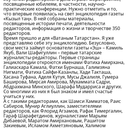
посвященные юбилеям, в частности, научно-
практические конференции. Нужно отметить и то,
что впервые появилась на свет энциклопедия газеты
«Кызыл таң». В ней собраны материалы,
посвященные истории печати, деятельности
редакторов, информация о жизни и творчестве 350
редакторов.
Время пришло и для «Ватаным Татарстан». Я уже
представляю себе эту энциклопедию. Безусловно,
свои места займут основатели газеты «Эш» – Камиль
Якуб, Вали Шафигуллин – первые татарские
журналисты-редакторы. Первые страницы
энциклопедии откроются именами Фатиха Амирхана,
Галиаскара Камала, Фатхи Бурнаша, Галимзяна
Нигмати, Фатиха Сайфи-Казанлы, Хади Такташа,
Хасана Туфана, Аделя Кутуя, Мусы Джалиля, Гумера
Баширова, Мирсая Амирова, Мухаммата Садри,
Абдрахмана Минского, Шарафа Мударриса и других.
Со многими из них я был знаком и имел счастье
учиться у них.
А с такими редакторами, как Шамси Хамматов, Раис
Сабиров, Мунир Аглиуллин, заместителями
редакторов, как Флорид Агзамов, Рафак Тимергалин,
Гараф Шарафетдинов, журналистами Марьям
Дибаевой, Маратом Амирхановым, Рашитом
Закиевым, Исламом Ахметзяновым, Халимом