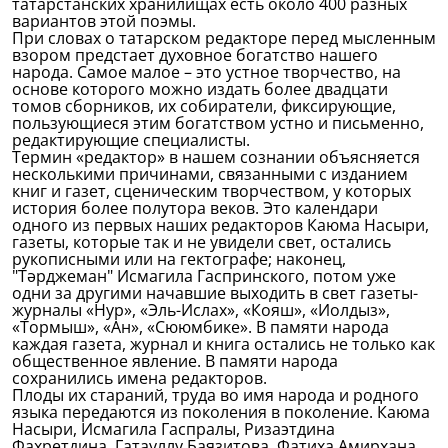
татарстанских хранилищах есть около 400 разных
вариантов этой поэмы.
При словах о татарском редакторе перед мысленным
взором предстает духовное богатство нашего
народа. Самое малое – это устное творчество, на
основе которого можно издать более двадцати
томов сборников, их собиратели, фиксирующие,
пользующиеся этим богатством устно и письменно,
редактирующие специалисты.
Термин «редактор» в нашем сознании объясняется
несколькими причинами, связанными с изданием
книг и газет, сценическим творчеством, у которых
история более полутора веков. Это календари
одного из первых наших редакторов Каюма Насыри,
газеты, которые так и не увидели свет, остались
рукописными или на гектографе; наконец,
"Тәрджеман" Исмагила Гаспринского, потом уже
одни за другими начавшие выходить в свет газеты-
журналы «Нур», «Эль-Ислах», «Кояш», «Иолдыз»,
«Тормыш», «Ан», «Сююмбике». В памяти народа
каждая газета, журнал и книга остались не только как
общественное явление. В памяти народа
сохранились имена редакторов.
Плоды их стараний, труда во имя народа и родного
языка передаются из поколения в поколение. Каюма
Насыри, Исмагила Гаспралы, Ризаэтдина
Фахретдина, Гатауллу Баязитова, Фатиха Амирхана,