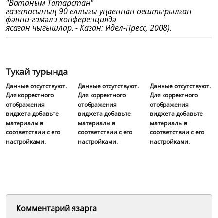
"Ватаным Татарстан"
газетасының 90 еллыгы уңаеннан оештырылган
фәнни-гамәли конференциядә
ясаган чыгышлар. - Казан: Идел-Пресс, 2008).
Тукай турында
Данные отсутствуют.
Данные отсутствуют.
Данные отсутствуют.
Для корректного
Для корректного
Для корректного
отображения
отображения
отображения
виджета добавьте
виджета добавьте
виджета добавьте
материалы в
материалы в
материалы в
соответствии с его
соответствии с его
соответствии с его
настройками.
настройками.
настройками.
Комментарий язарга