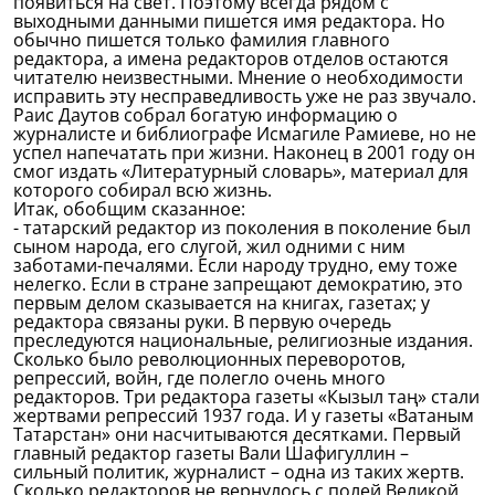
появиться на свет. Поэтому всегда рядом с
выходными данными пишется имя редактора. Но
обычно пишется только фамилия главного
редактора, а имена редакторов отделов остаются
читателю неизвестными. Мнение о необходимости
исправить эту несправедливость уже не раз звучало.
Раис Даутов собрал богатую информацию о
журналисте и библиографе Исмагиле Рамиеве, но не
успел напечатать при жизни. Наконец в 2001 году он
смог издать «Литературный словарь», материал для
которого собирал всю жизнь.
Итак, обобщим сказанное:
- татарский редактор из поколения в поколение был
сыном народа, его слугой, жил одними с ним
заботами-печалями. Если народу трудно, ему тоже
нелегко. Если в стране запрещают демократию, это
первым делом сказывается на книгах, газетах; у
редактора связаны руки. В первую очередь
преследуются национальные, религиозные издания.
Сколько было революционных переворотов,
репрессий, войн, где полегло очень много
редакторов. Три редактора газеты «Кызыл таң» стали
жертвами репрессий 1937 года. И у газеты «Ватаным
Татарстан» они насчитываются десятками. Первый
главный редактор газеты Вали Шафигуллин –
сильный политик, журналист – одна из таких жертв.
Сколько редакторов не вернулось с полей Великой