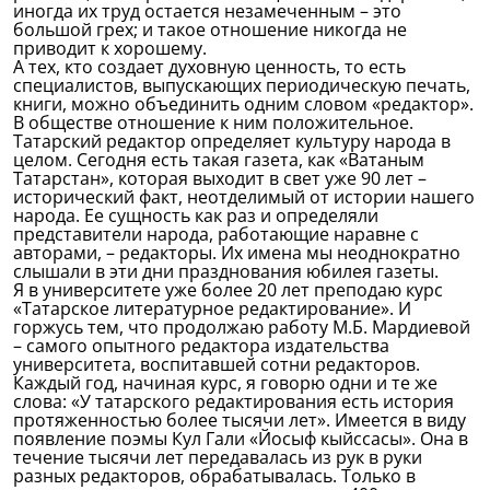
иногда их труд остается незамеченным – это
большой грех; и такое отношение никогда не
приводит к хорошему.
А тех, кто создает духовную ценность, то есть
специалистов, выпускающих периодическую печать,
книги, можно объединить одним словом «редактор».
В обществе отношение к ним положительное.
Татарский редактор определяет культуру народа в
целом. Сегодня есть такая газета, как «Ватаным
Татарстан», которая выходит в свет уже 90 лет –
исторический факт, неотделимый от истории нашего
народа. Ее сущность как раз и определяли
представители народа, работающие наравне с
авторами, – редакторы. Их имена мы неоднократно
слышали в эти дни празднования юбилея газеты.
Я в университете уже более 20 лет преподаю курс
«Татарское литературное редактирование». И
горжусь тем, что продолжаю работу М.Б. Мардиевой
– самого опытного редактора издательства
университета, воспитавшей сотни редакторов.
Каждый год, начиная курс, я говорю одни и те же
слова: «У татарского редактирования есть история
протяженностью более тысячи лет». Имеется в виду
появление поэмы Кул Гали «Йосыф кыйссасы». Она в
течение тысячи лет передавалась из рук в руки
разных редакторов, обрабатывалась. Только в