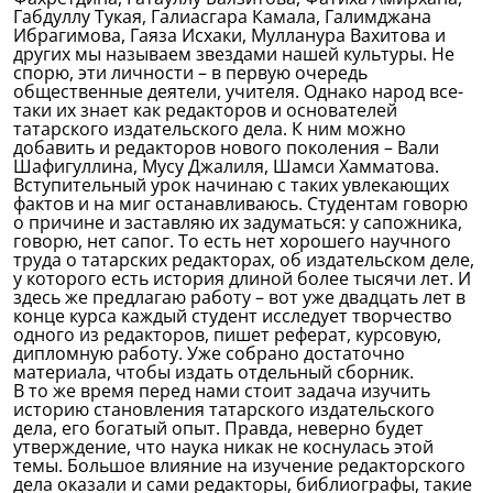
Габдуллу Тукая, Галиасгара Камала, Галимджана
Ибрагимова, Гаяза Исхаки, Мулланура Вахитова и
других мы называем звездами нашей культуры. Не
спорю, эти личности – в первую очередь
общественные деятели, учителя. Однако народ все-
таки их знает как редакторов и основателей
татарского издательского дела. К ним можно
добавить и редакторов нового поколения – Вали
Шафигуллина, Мусу Джалиля, Шамси Хамматова.
Вступительный урок начинаю с таких увлекающих
фактов и на миг останавливаюсь. Студентам говорю
о причине и заставляю их задуматься: у сапожника,
говорю, нет сапог. То есть нет хорошего научного
труда о татарских редакторах, об издательском деле,
у которого есть история длиной более тысячи лет. И
здесь же предлагаю работу – вот уже двадцать лет в
конце курса каждый студент исследует творчество
одного из редакторов, пишет реферат, курсовую,
дипломную работу. Уже собрано достаточно
материала, чтобы издать отдельный сборник.
В то же время перед нами стоит задача изучить
историю становления татарского издательского
дела, его богатый опыт. Правда, неверно будет
утверждение, что наука никак не коснулась этой
темы. Большое влияние на изучение редакторского
дела оказали и сами редакторы, библиографы, такие