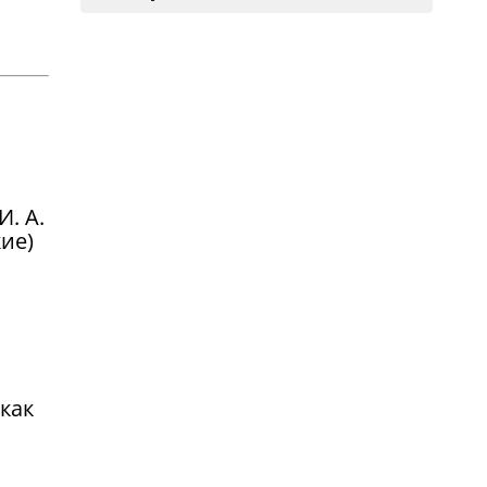
. А.
ие)
как