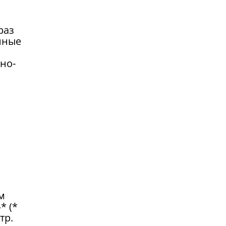
раз
нные
но-
м
* (*
тр.