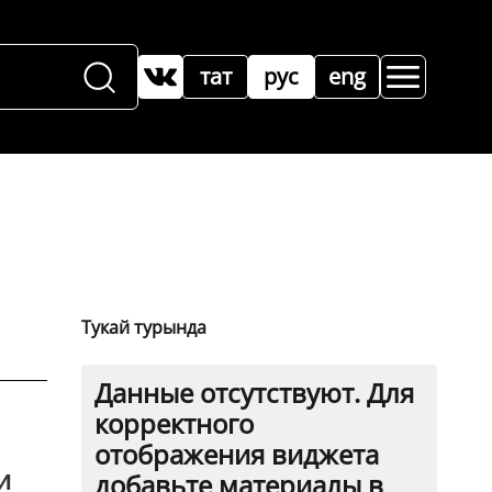
тат
рус
eng
Тукай турында
Данные отсутствуют. Для
корректного
отображения виджета
и
добавьте материалы в