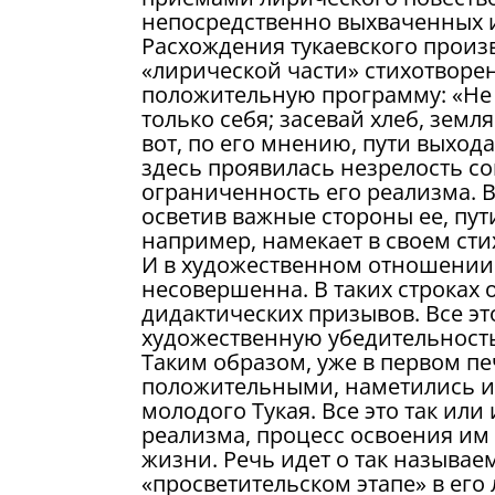
непосредственно выхваченных и
Расхождения тукаевского произ
«лирической части» стихотворени
положительную программу: «Не 
только себя; засевай хлеб, земл
вот, по его мнению, пути выхо
здесь проявилась незрелость с
ограниченность его реализма. В
осветив важные стороны ее, пути
например, намекает в своем ст
И в художественном отношении 
несовершенна. В таких строках 
дидактических призывов. Все эт
художественную убедительность
Таким образом, уже в первом п
положительными, наметились и
молодого Тукая. Все это так ил
реализма, процесс освоения им
жизни. Речь идет о так называе
«просветительском этапе» в его 