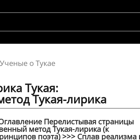
Ученые о Тукае
ика Тукая:
метод Тукая-лирика
 Оглавление Перелистывая страницы
венный метод Тукая-лирика (к
ринципов поэта) >>> Сплав реализма 