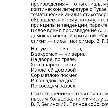
произведения «Что ты спишь, му
критической литературе о Тукае
тематический анализ стихотвор
обращаемся к нему потому, что
принципы и тенденции, характе
В свое время произведение А. 
демократической критикой. «У к
стихи»,— писал, например, В. Г
На гумне — ни снопа,
В закромах — ни зерна;
На дворе, по траве,
Хоть шаром покати.
Из клетей домовой
Сор метлою посмел
И лошадок, за долг,
По соседям развел.
Стихотворение «Что ты спишь, м
пьесам Кольцова, но и к числу 
В. Г. Белинский. Полное собр. соч