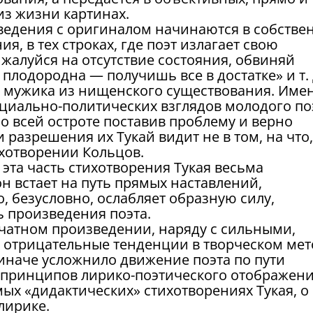
з жизни картинах.
ведения с оригиналом начинаются в собстве
я, в тех строках, где поэт излагает свою
жалуйся на отсутствие состояния, обвиняй
я плодородна — получишь все в достатке» и т.
да мужика из нищенского существования. Име
оциально-политических взглядов молодого по
о всей остроте поставив проблему и верно
 разрешения их Тукай видит не в том, на что,
ихотворении Кольцов.
эта часть стихотворения Тукая весьма
он встает на путь прямых наставлений,
о, безусловно, ослабляет образную силу,
 произведения поэта.
ечатном произведении, наряду с сильными,
 отрицательные тенденции в творческом мет
и иначе усложнило движение поэта по пути
 принципов лирико-поэтического отображен
мых «дидактических» стихотворениях Тукая, о
лирике.