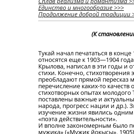
Сплав реализма и романтизма
>
Единство и многообразие
>>>
Продолжение доброй традиции
(К становлени
Тукай начал печататься в конце 
относятся еще к 1903—1904 года
Крылова, написал в эти годы и 
стихи. Конечно, стихотворения 
преобладают прямой пересказ м
перечисление каких-то качеств 
стихотворных опытах молодого Т
поставлены важные и актуальны
народа, прогресс нации и др.).
изучение жизни явились одним 
«поэта действительности».
И вполне закономерным было по
мужика» («Мужик йокысы», 1905