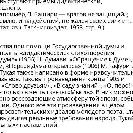
 выступают приемы дидактической,
ошлого.
 например, 3. Башири,— врагов не защищай»;
землю, и ты действуй, не жалея своих сил» и т. 
. яз.). Таткнигоиздат, 1958, стр. 9.).
ства при помощи Государственной думы и
полны «дидактические» стихотворения
уме» (1906) Н. Думави, «Обращение к Думе»,
и, «Первая Дума открылась» (1906) М. Гафури 
Тукая также написано в форме нравоучитель
изывов. Таковы произведения конца 1905 и
 «Слово друзьям», «В саду знаний», «О, перо!»
е только в честь газеты «Мысль». В них можн
ерно воссоздающие атмосферу той эпохи, соб
ии. Однако все эти произведения в целом
росветительских идеалов молодого поэта. Ст
выдвигая реальные требования народа, Тука
льных» наставлений: