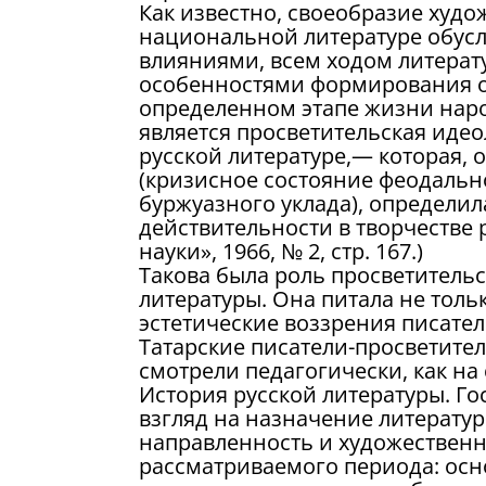
Как известно, своеобразие худо
национальной литературе обусл
влияниями, всем ходом литерату
особенностями формирования 
определенном этапе жизни наро
является просветительская идео
русской литературе,— которая,
(кризисное состояние феодальн
буржуазного уклада), определил
действительности в творчестве 
науки», 1966, № 2, стр. 167.)
Такова была роль просветительс
литературы. Она питала не толь
эстетические воззрения писателе
Татарские писатели-просветител
смотрели педагогически, как на
История русской литературы. Гос
взгляд на назначение литерату
направленность и художественн
рассматриваемого периода: ос