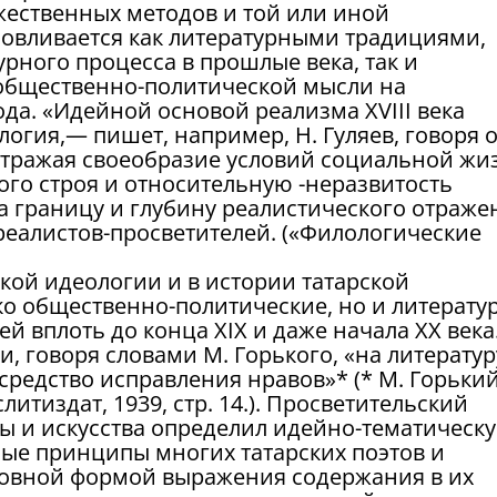
жественных методов и той или иной
овливается как литературными традициями,
рного процесса в прошлые века, так и
общественно-политической мысли на
да. «Идейной основой реализма XVIII века
логия,— пишет, например, Н. Гуляев, говоря 
 отражая своеобразие условий социальной жи
ого строя и относительную -неразвитость
а границу и глубину реалистического отраже
реалистов-просветителей. («Филологические
кой идеологии и в истории татарской
ко общественно-политические, но и литерату
й вплоть до конца XIX и даже начала XX века
и, говоря словами М. Горького, «на литератур
 средство исправления нравов»* (* М. Горький
литиздат, 1939, стр. 14.). Просветительский
ры и искусства определил идейно-тематическ
ые принципы многих татарских поэтов и
новной формой выражения содержания в их