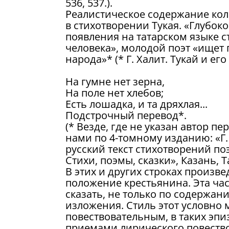
536, 537.).
Реалистическое содержание кол
в стихотворении Тукая. «Глубок
появления на татарском языке с
человека», молодой поэт «ищет
народа»* (* Г. Халит. Тукай и его
На гумне нет зерна,
На поле нет хлебов;
Есть лошадка, и та дряхлая...
Подстрочный перевод*.
(* Везде, где не указан автор п
нами по 4-томному изданию: «Г. 
русский текст стихотворений поэ
Стихи, поэмы, сказки», Казань, Т
В этих и других строках произв
положение крестьянина. Эта час
сказать, не только по содержа
изложения. Стиль этот условно
повествовательным, в таких эп
приемами лирического повество