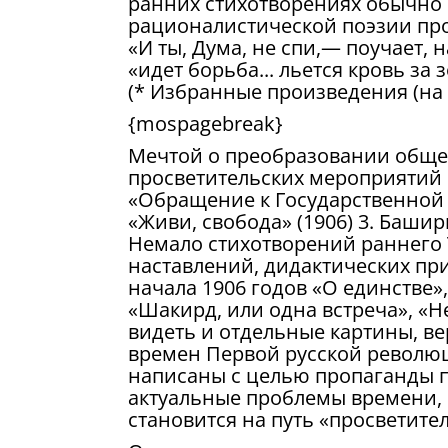
ранних стихотворениях обычно
рационалистической поэзии пр
«И ты, Дума, не спи,— поучает,
«идет борьба... льется кровь за 
(* Избранные произведения (на тат
{mospagebreak}
Мечтой о преобразовании обще
просветительских мероприятий 
«Обращение к Государственной д
«Живи, свобода» (1906) 3. Башир
Немало стихотворений раннего 
наставлений, дидактических пр
начала 1906 годов «О единстве»,
«Шакирд, или одна встреча», «Н
видеть и отдельные картины, в
времен Первой русской революц
написаны с целью пропаганды п
актуальные проблемы времени, 
становится на путь «просветите