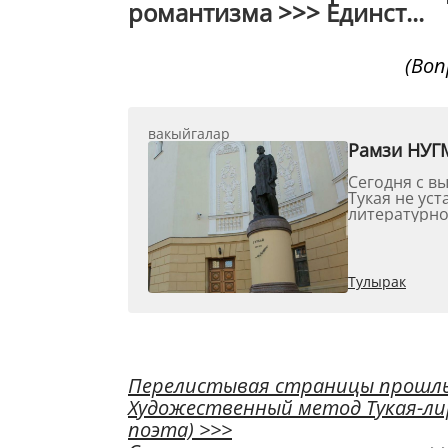
романтизма >>> Единст...
(Воп
вакыйгалар
Рамзи НУГ
Сегодня с в
Тукая не уст
литературно
философск...
Тулырак
Перелистывая страницы прошл
Художественный метод Тукая-ли
поэта)
>>>