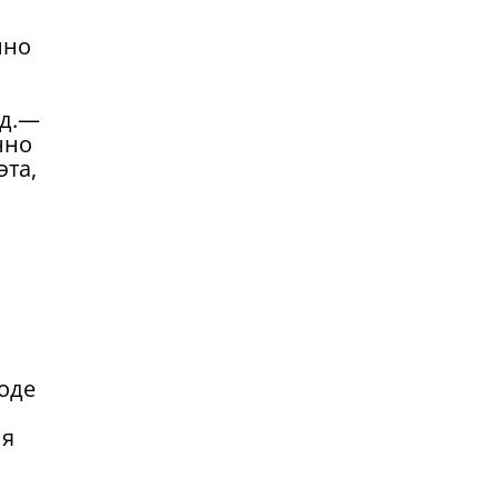
нно
 д.—
нно
эта,
оде
ия