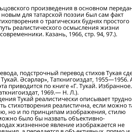
ьцовского произведения в основном переда
о новым для татарской поэзии был сам факт
тихотворения о трагических буднях простого
 путь реалистического осмысления жизни
 современники. Казань, 1966, стр. 94, 97.).
еревода, подстрочный перевод стихов Тукая сд
Тукай. Әсәрләр», Таткнигоиздат, 1955—1956. 
та приводится по книге «Г. Тукай. Избранное.
аткнигоиздат, 1969.— Н. Л.).
едения Тукай реалистически описывает трудно
ть стихотворения реалистична, если можно т
нию, но и по принципам изображения, стилю
 можно было бы назвать объективно-
изодах жизненное явление изображается не
вания, а передается в объективных, прямо и