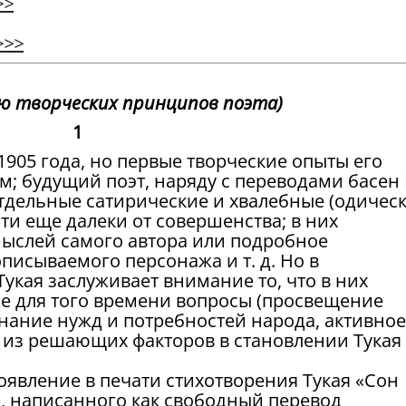
>>
>>>
ю творческих принципов поэта)
1
1905 года, но первые творческие опыты его
м; будущий поэт, наряду с переводами басен И
отдельные сатирические и хвалебные (одическ
эти еще далеки от совершенства; в них
ыслей самого автора или подробное
описываемого персонажа и т. д. Но в
укая заслуживает внимание то, что в них
е для того времени вопросы (просвещение
 Знание нужд и потребностей народа, активное
из решающих факторов в становлении Тукая 
явление в печати стихотворения Тукая «Сон
), написанного как свободный перевод