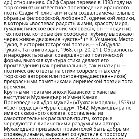
др.) отношениях. Сайф Сараи перевел в 1393 году на
тюркский язык известное произведение иранского
поэта Сзади «Гюлистан» и сам создал замечательные
образцы философской, любовной, одической лирики,
в которых «воспевал радость жизни, красоту мира,
гуманистическое величие человека»; он — «один из
тех поэтов, которые философскую глубину выражают
через живое движение чувств»* (* X. Усманов. Место
Тукая, в истории татарской поэзии,— «Габдулла
Тукай», Таткнигоиздат, 1968, стр. 20, 21.). Образность
и народность языка, совершенство поэтической
формы, высокая культура стиха делают его
произведения (как оригинальные, так и назиры —
поэтические ответы на стихи современных ему
тюркских авторов или поэтов-предшественников)
прекрасными памятниками лирической поэзии того
времени.
Крупными поэтами эпохи Казанского ханства
выступили Мухамедъяр и Умми Камал.
Произведения «Дар мужей» («Тухваи мардан», 1539) и
«Свет сердец» («Нуры-содур», 1542) Мухамедъяра не
имеют сквозного сюжета, составлены из
самостоятельных рассказов-притч, которые
чередуются с лирическими раздумьями автора.
Мухамедъяр призывает правителей быть добрыми,
справедливыми, выражает сочувствие к простому