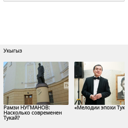
Укыгыз
Рамзи НУГМАНОВ:
«Мелодии эпохи Тука
Насколько современен
Тукай?