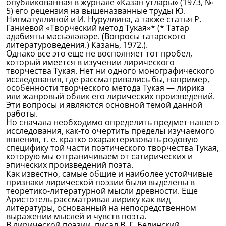
опубликованная в журнале «Казан утлары» (1973, №
5) его рецензия на вышеназванные труды Ю.
Нигматуллиной и И. Нуруллина, а также статья Р.
Ганиевой «Творческий метод Тукая»* (* Татар
әдәбияты мәсьәләләре. (Вопросы татарского
литературоведения.) Казань, 1972.).
Однако все это еще не восполняет тот пробел,
который имеется в изучении лирического
творчества Тукая. Нет ни одного монографического
исследования, где рассматривались бы, например,
особенности творческого метода Тукая — лирика
или жанровый облик его лирических произведений.
Эти вопросы и являются основной темой данной
работы.
Но сначала необходимо определить предмет нашего
исследования, как-то очертить пределы изучаемого
явления, т. е. кратко охарактеризовать родовую
специфику той части поэтического творчества Тукая,
которую мы отграничиваем от сатирических и
эпических произведений поэта.
Как известно, самые общие и наиболее устойчивые
признаки лирической поэзии были выделены в
теоретико-литературной мысли древности. Еще
Аристотель рассматривал лирику как вид
литературы, основанный на непосредственном
выражении мыслей и чувств поэта.
В лирической поэзии, писал В. Г. Белинский,