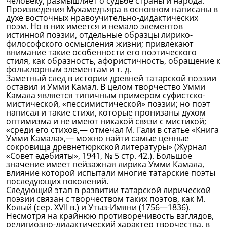
человеку, размышляет о судьбе страны и народа.
Произведения Мухамедъяра в основном написаны в
духе восточных нравоучительно-дидактических
поэм. Но в них имеется и немало элементов
истинной поэзии, отдельные образцы лирико-
философского осмысления жизни; привлекают
внимание такие особенности его поэтического
стиля, как образность, афористичность, обращение к
фольклорным элементам и т. д.
Заметный след в истории древней татарской поэзии
оставил и Умми Камал. В целом творчество Умми
Камала является типичным примером суфистско-
мистической, «пессимистической» поэзии; но поэт
написал и такие стихи, которые пронизаны духом
оптимизма и не имеют никакой связи с мистикой;
«среди его стихов,— отмечал М. Гали в статье «Книга
Умми Камала»,— можно найти самые ценные
сокровища древнетюркской литературы» (Журнал
«Совет әдәбияты», 1941, № 5 стр. 42.). Большое
значение имеет пейзажная лирика Умми Камала,
влияние которой испытали многие татарские поэты
последующих поколений.
Следующий этап в развитии татарской лирической
поэзии связан с творчеством таких поэтов, как М.
Колый (сер. XVII в.) и Утыз-Имяни (1756—1836).
Несмотря на крайнюю противоречивость взглядов,
религиозно-дидактический характер творчества, в