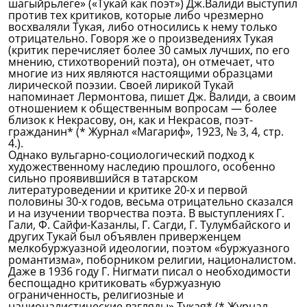
шагыйрьлеге» («Тукай как поэт») Дж.Валиди выступил
против тех критиков, которые либо чрезмерно
восхваляли Тукая, либо относились к нему только
отрицательно. Говоря же о произведениях Тукая
(критик перечисляет более 30 самых лучших, по его
мнению, стихотворений поэта), он отмечает, что
многие из них являются настоящими образцами
лирической поэзии. Своей лирикой Тукай
напоминает Лермонтова, пишет Дж. Валиди, а своим
отношением к общественным вопросам — более
близок к Некрасову, он, как и Некрасов, поэт-
гражданин* (* Журнал «Магариф», 1923, № 3, 4, стр.
4.).
Однако вульгарно-социологический подход к
художественному наследию прошлого, особенно
сильно проявившийся в татарском
литературоведении и критике 20-х и первой
половины 30-х годов, весьма отрицательно сказался
и на изучении творчества поэта. В выступлениях Г.
Гали, Ф. Сайфи-Казанлы, Г. Сагди, Г. Тулумбайского и
других Тукай был объявлен приверженцем
мелкобуржуазной идеологии, поэтом «буржуазного
романтизма», поборником религии, националистом.
Даже в 1936 году Г. Нигмати писал о необходимости
беспощадно критиковать «буржуазную
ограниченность, религиозные и
националистические взгляды» Тукая* (* Журнал