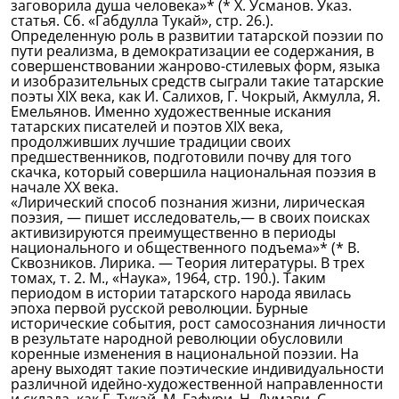
заговорила душа человека»* (* X. Усманов. Указ.
статья. Сб. «Габдулла Тукай», стр. 26.).
Определенную роль в развитии татарской поэзии по
пути реализма, в демократизации ее содержания, в
совершенствовании жанрово-стилевых форм, языка
и изобразительных средств сыграли такие татарские
поэты XIX века, как И. Салихов, Г. Чокрый, Акмулла, Я.
Емельянов. Именно художественные искания
татарских писателей и поэтов XIX века,
продолживших лучшие традиции своих
предшественников, подготовили почву для того
скачка, который совершила национальная поэзия в
начале XX века.
«Лирический способ познания жизни, лирическая
поэзия, — пишет исследователь,— в своих поисках
активизируются преимущественно в периоды
национального и общественного подъема»* (* В.
Сквозников. Лирика. — Теория литературы. В трех
томах, т. 2. М., «Наука», 1964, стр. 190.). Таким
периодом в истории татарского народа явилась
эпоха первой русской революции. Бурные
исторические события, рост самосознания личности
в результате народной революции обусловили
коренные изменения в национальной поэзии. На
арену выходят такие поэтические индивидуальности
различной идейно-художественной направленности