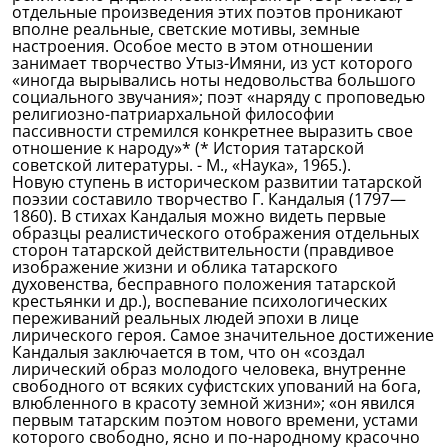
отдельные произведения этих поэтов проникают
вполне реальные, светские мотивы, земные
настроения. Особое место в этом отношении
занимает творчество Утыз-Имяни, из уст которого
«иногда вырывались ноты недовольства большого
социального звучания»; поэт «наряду с проповедью
религиозно-патриархальной философии
пассивности стремился конкретнее выразить свое
отношение к народу»* (* История татарской
советской литературы. - М., «Наука», 1965.).
Новую ступень в историческом развитии татарской
поэзии составило творчество Г. Кандалыя (1797—
1860). В стихах Кандалыя можно видеть первые
образцы реалистического отображения отдельных
сторон татарской действительности (правдивое
изображение жизни и облика татарского
духовенства, бесправного положения татарской
крестьянки и др.), воспевание психологических
переживаний реальных людей эпохи в лице
лирического героя. Самое значительное достижение
Кандалыя заключается в том, что он «создал
лирический образ молодого человека, внутренне
свободного от всяких суфистских упований на бога,
влюбленного в красоту земной жизни»; «он явился
первым татарским поэтом нового времени, устами
которого свободно, ясно и по-народному красочно