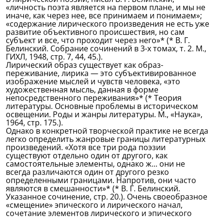
«личность поэта является на первом плане, и мы не
иначе, как через нее, все принимаем и понимаем»;
«содержание лирического произведения не есть уже
развитие объективного происшествия, но сам
субъект и все, что проходит через него»* (* В. Г.
Белинский. Собрание сочинений в 3-х томах, т. 2. М.,
ГИХЛ, 1948, стр. 7, 44, 45.).
Лирический образ существует как образ-
переживание, лирика — это субъективированное
изображение мыслей и чувств человека, «это
художественная мысль, данная в форме
непосредственного переживания»* (* Теория
литературы. Основные проблемы в историческом
освещении. Роды и жанры литературы. М., «Наука»,
1964, стр. 175.).
Однако в конкретной творческой практике не всегда
легко определить жанровые границы литературных
произведений. «Хотя все три рода поэзии
существуют отдельно один от другого, как
самостоятельные элементы, однако ж... они не
всегда различаются один от другого резко
определенными границами. Напротив, они часто
являются в смешанности»* (* В. Г. Белинский.
Указанное сочинение, стр. 20.). Очень своеобразное
«смещение» эпического и лирического начал,
сочетание элементов лирического и эпического