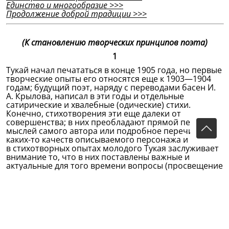
Единство и многообразие
>>>
Продолжение доброй традиции
>>>
(К становлению творческих принципов поэта)
1
Тукай начал печататься в конце 1905 года, но первые
творческие опыты его относятся еще к 1903—1904
годам; будущий поэт, наряду с переводами басен И.
А. Крылова, написал в эти годы и отдельные
сатирические и хвалебные (одические) стихи.
Конечно, стихотворения эти еще далеки от
совершенства; в них преобладают прямой пересказ
мыслей самого автора или подробное перечисление
каких-то качеств описываемого персонажа и т. д. Но
в стихотворных опытах молодого Тукая заслуживает
внимание то, что в них поставлены важные и
актуальные для того времени вопросы (просвещение
народа, прогресс нации и др.). Знание нужд и
потребностей народа, активное изучение жизни
явились одним из решающих факторов в
становлении Тукая как «поэта действительности».
И вполне закономерным было появление в печати
стихотворения Тукая «Сон мужика» («Мужик йокысы»,
1905), написанного как свободный перевод