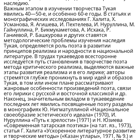
наследию.
Важным этапом в изучении творчества Тукая
явились 40—50-е, и особенно 60-е годы. В статьях и
монографических исследованиях Г. Халита, X.
Усманова, Я. Агишева, И. Пехтелева, И. Нуруллина, М.
Гайнуллина, Р. Бикмухаметова, А. Исхака, Р.
Ганиевой, Р. Башкурова и других ставятся
методологические проблемы изучения наследия
Тукая, определяется роль поэта в развитии
принципов реализма и народности в национальной
литературе. В трудах тукаеведов всесторонне
исследуется путь становления в творчестве поэта
метода критического реализма, выделяются важные
этапы развития реализма и в его лирике; авторы
стремятся глубже проникнуть в мир идей и образов
Тукая, в том или ином плане рассматривают
жанровые особенности произведений поэта, связи
его лирики с русской и восточной классикой и др.
Наконец, значительным вкладом в тукаеведение
последних лет явились посвященные поэту разделы
в монографиях Ю. Нигматуллиной «Национальное
своеобразие эстетического идеала» (1970), И.
Нуруллина «Путь к зрелости» (1971) и Н. Юзиева
«Современная татарская поэтика» (на тат. яз., 1973),
статья Г. Халита «Ускоренное литературное развитие
и творческие методы» («Казан утлары», 1971, № 9.) и