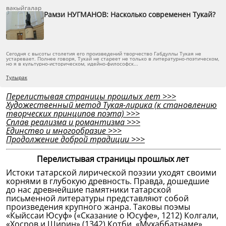
вакыйгалар
Рамзи НУГМАНОВ: Насколько современен Тукай?
Сегодня с высоты столетия его произведений творчество Габдуллы Тукая не
устаревает. Полнее говоря, Тукай не стареет не только в литературно-поэтическом,
но я в культурно-историческом, идейно-философск...
Тулырак
Перелистывая страницы прошлых лет
>>>
Художественный метод Тукая-лирика (к становлению
творческих принципов поэта)
>>>
Сплав реализма и романтизма
>>>
Единство и многообразие
>>>
Продолжение доброй традиции
>>>
Перелистывая страницы прошлых лет
Истоки татарской лирической поэзии уходят своими
корнями в глубокую древность. Правда, дошедшие
до нас древнейшие памятники татарской
письменной литературы представляют собой
произведения крупного жанра. Таковы поэмы
«Кыйссаи Юсуф» («Сказание о Юсуфе», 1212) Колгали,
«Хосров и Ширин» (1342) Котби, «Мухаббатнаме»