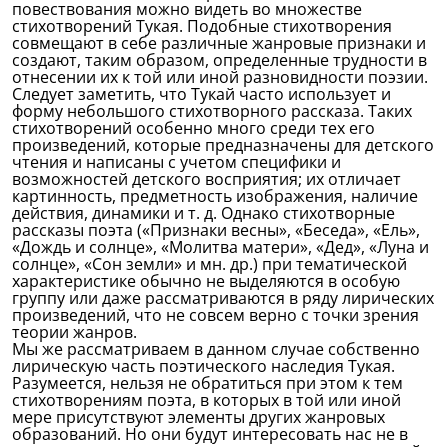
повествования можно видеть во множестве
стихотворений Тукая. Подобные стихотворения
совмещают в себе различные жанровые признаки и
создают, таким образом, определенные трудности в
отнесении их к той или иной разновидности поэзии.
Следует заметить, что Тукай часто использует и
форму небольшого стихотворного рассказа. Таких
стихотворений особенно много среди тех его
произведений, которые предназначены для детского
чтения и написаны с учетом специфики и
возможностей детского восприятия; их отличает
картинность, предметность изображения, наличие
действия, динамики и т. д. Однако стихотворные
рассказы поэта («Признаки весны», «Беседа», «Ель»,
«Дождь и солнце», «Молитва матери», «Дед», «Луна и
солнце», «Сон земли» и мн. др.) при тематической
характеристике обычно не выделяются в особую
группу или даже рассматриваются в ряду лирических
произведений, что не совсем верно с точки зрения
теории жанров.
Мы же рассматриваем в данном случае собственно
лирическую часть поэтического наследия Тукая.
Разумеется, нельзя не обратиться при этом к тем
стихотворениям поэта, в которых в той или иной
мере присутствуют элементы других жанровых
образований. Но они будут интересовать нас не в