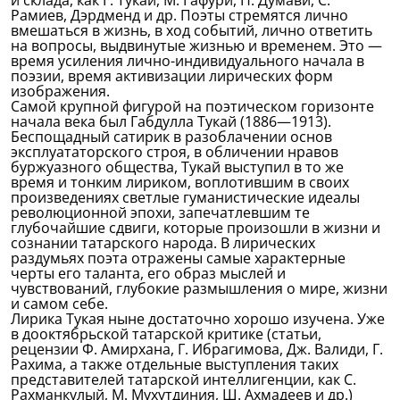
и склада, как Г. Тукай, М. Гафури, Н. Думави, С.
Рамиев, Дэрдменд и др. Поэты стремятся лично
вмешаться в жизнь, в ход событий, лично ответить
на вопросы, выдвинутые жизнью и временем. Это —
время усиления лично-индивидуального начала в
поэзии, время активизации лирических форм
изображения.
Самой крупной фигурой на поэтическом горизонте
начала века был Габдулла Тукай (1886—1913).
Беспощадный сатирик в разоблачении основ
эксплуататорского строя, в обличении нравов
буржуазного общества, Тукай выступил в то же
время и тонким лириком, воплотившим в своих
произведениях светлые гуманистические идеалы
революционной эпохи, запечатлевшим те
глубочайшие сдвиги, которые произошли в жизни и
сознании татарского народа. В лирических
раздумьях поэта отражены самые характерные
черты его таланта, его образ мыслей и
чувствований, глубокие размышления о мире, жизни
и самом себе.
Лирика Тукая ныне достаточно хорошо изучена. Уже
в дооктябрьской татарской критике (статьи,
рецензии Ф. Амирхана, Г. Ибрагимова, Дж. Валиди, Г.
Рахима, а также отдельные выступления таких
представителей татарской интеллигенции, как С.
Рахманкулый, М. Мухутдиния, Ш. Ахмадеев и др.)