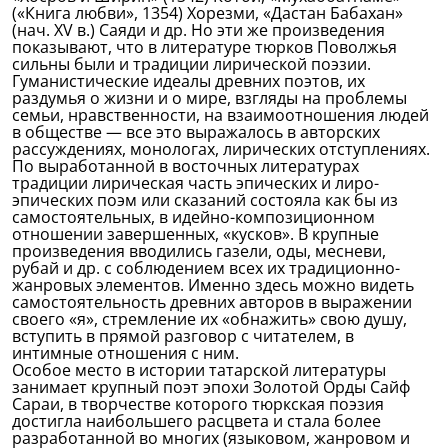
(«Книга любви», 1354) Хорезми, «Дастан Бабахан»
(нач. XV в.) Саяди и др. Но эти же произведения
показывают, что в литературе тюрков Поволжья
сильны были и традиции лирической поэзии.
Гуманистические идеалы древних поэтов, их
раздумья о жизни и о мире, взгляды на проблемы
семьи, нравственности, на взаимоотношения людей
в обществе — все это выражалось в авторских
рассуждениях, монологах, лирических отступлениях.
По выработанной в восточных литературах
традиции лирическая часть эпических и лиро-
эпических поэм или сказаний состояла как бы из
самостоятельных, в идейно-композиционном
отношении завершенных, «кусков». В крупные
произведения вводились газели, оды, месневи,
рубай и др. с соблюдением всех их традиционно-
жанровых элементов. Именно здесь можно видеть
самостоятельность древних авторов в выражении
своего «я», стремление их «обнажить» свою душу,
вступить в прямой разговор с читателем, в
интимные отношения с ним.
Особое место в истории татарской литературы
занимает крупный поэт эпохи Золотой Орды Сайф
Сараи, в творчестве которого тюркская поэзия
достигла наибольшего расцвета и стала более
разработанной во многих (языковом, жанровом и