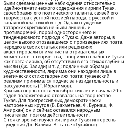
были сделаны ценные наблюдения относительно
идейно-тематического содержания лирики Тукая,
своеобразия его поэтического таланта, связей его
творчества с устной поэзией народа, с русской и
западной классикой и т. д. Однако суждения
татарских критиков не были лишены и
противоречий, порой одностороннего и
тенденциозного подхода к Тукаю. Даже авторы, в
целом высоко отозвавшиеся о произведениях поэта,
нередко в своих статьях или рецензиях
акцентировали внимание на отрицательных
моментах его творчества, говорили о слабости Тукая
как поэта-лирика, об отсутствии в его стихах глубины
мысли (Дж. Валиди) и т. д.; подлинные образцы
художественности, лиризма они находили лишь в
элегических стихотворениях поэта; тукаевский
реализм принимался подчас за назидательность и
рассудочность (Г. Ибрагимов).
Критика первых послеоктябрьских лет и начала 20-х
годов положительно отозвалась на творчество
Тукая. Для прогрессивных, демократически
настроенных кругов (В. Бахметьев, Ф. Бурнаш, Ф.
Амирхан) он и сейчас оставался народным
писателем, поэтом действительности.
С точки зрения изучения лирики Тукая интересны
суждения Дж. Валиди. В статье «Тукайның