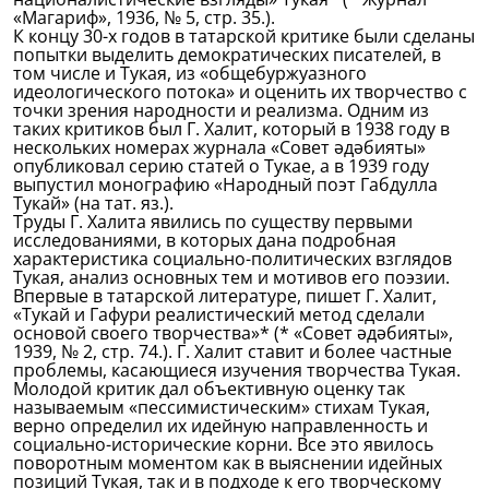
«Магариф», 1936, № 5, стр. 35.).
К концу 30-х годов в татарской критике были сделаны
попытки выделить демократических писателей, в
том числе и Тукая, из «общебуржуазного
идеологического потока» и оценить их творчество с
точки зрения народности и реализма. Одним из
таких критиков был Г. Халит, который в 1938 году в
нескольких номерах журнала «Совет әдәбияты»
опубликовал серию статей о Тукае, а в 1939 году
выпустил монографию «Народный поэт Габдулла
Тукай» (на тат. яз.).
Труды Г. Халита явились по существу первыми
исследованиями, в которых дана подробная
характеристика социально-политических взглядов
Тукая, анализ основных тем и мотивов его поэзии.
Впервые в татарской литературе, пишет Г. Халит,
«Тукай и Гафури реалистический метод сделали
основой своего творчества»* (* «Совет әдәбияты»,
1939, № 2, стр. 74.). Г. Халит ставит и более частные
проблемы, касающиеся изучения творчества Тукая.
Молодой критик дал объективную оценку так
называемым «пессимистическим» стихам Тукая,
верно определил их идейную направленность и
социально-исторические корни. Все это явилось
поворотным моментом как в выяснении идейных
позиций Тукая, так и в подходе к его творческому