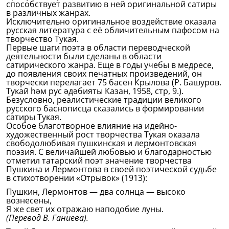
способствует развитию в ней оригинальной сатиры
в различных жанрах.
Исключительно оригинальное воздействие оказала
русская литература с её обличительным пафосом на
творчество Тукая.
Первые шаги поэта в области переводческой
деятельности были сделаны в области
сатирического жанра. Еще в годы учебы в медресе,
до появления своих печатных произведений, он
творчески перелагает 75 басен Крылова (Р. Башуров.
Тукай һәм рус әдәбияты Казан, 1958, стр, 9.).
Безусловно, реалистические традиции великого
русского баснописца сказались в формировании
сатиры Тукая.
Особое благотворное влияние на идейно-
художественный рост творчества Тукая оказала
свободолюбивая пушкинская и лермонтовская
поэзия. С величайшей любовью и благодарностью
отметил татарский поэт значение творчества
Пушкина и Лермонтова в своей поэтической судьбе
в стихотворении «Отрывок» (1913):
Пушкин, Лермонтов — два солнца — высоко
вознесены,
Я же свет их отражаю наподобие луны.
(Перевод В. Ганиева).