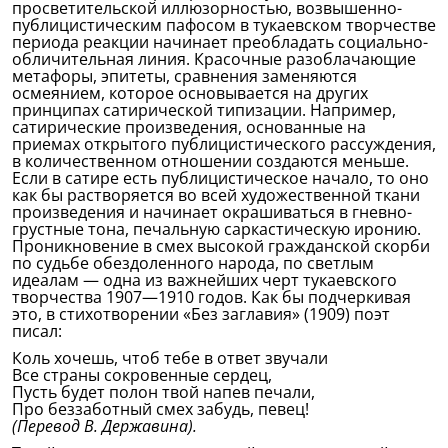
просветительской иллюзорностью, возвышенно-
публицистическим пафосом в тукаевском творчестве
периода реакции начинает преобладать социально-
обличительная линия. Красочные разоблачающие
метафоры, эпитеты, сравнения заменяются
осмеянием, которое основывается на других
принципах сатирической типизации. Например,
сатирические произведения, основанные на
приемах открытого публицистического рассуждения,
в количественном отношении создаются меньше.
Если в сатире есть публицистическое начало, то оно
как бы растворяется во всей художественной ткани
произведения и начинает окрашиваться в гневно-
грустные тона, печальную саркастическую иронию.
Проникновение в смех высокой гражданской скорби
по судьбе обездоленного народа, по светлым
идеалам — одна из важнейших черт тукаевского
творчества 1907—1910 годов. Как бы подчеркивая
это, в стихотворении «Без заглавия» (1909) поэт
писал:
Коль хочешь, чтоб тебе в ответ звучали
Все страны сокровенные сердец,
Пусть будет полон твой напев печали,
Про беззаботный смех забудь, певец!
(Перевод В. Державина).