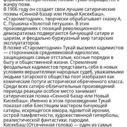
жанру поэм.
В 1906 году он создает свои лучшие сатирические
поэмы «Сенной базар или Новый Кисекбаш»,
«Старометодник», творчески обрабатывает сказку А.
С. Пушкина «Золотой петушок». В этих
произведениях с позиций революционного
демократизма подвергаются бичующей сатире и
царизм, и феодально-буржуазный мир татарских
эксплуататоров.
В поэме «Старометодник» Тукай высмеял кадимистов
— сторонников средневековой идеологии,
защищающих самые отсталые, косные порядки в
быту и общественной жизни. Стремление
феодальных кадимистов представить себя в новых
условиях вершителями народных судеб, уважаемыми
людьми татарского общества поэт изобразил как
комические потуги исторически обреченного класса.
Среди всех сатиро-обличительных произведений
периода реакции особое место занимает
сатирическая поэма «Сенной базар или Новый
Кисекбаш». Именно в этом произведении Тукай
показал себя блестящим мастером бичующей
сатиры, искрящегося юмора, ядовитой иронии,
острой памфлетности, художественной гиперболы,
реалистической фантастики, пародии.
Кисекбаш (Отсеченная голова) — один из самых