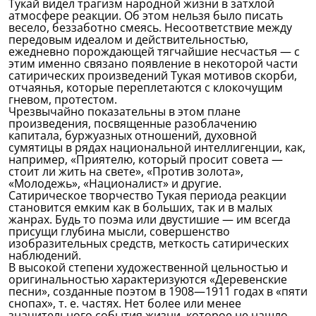
Тукай видел трагизм народной жизни в затхлой
атмосфере реакции. Об этом нельзя было писать
весело, беззаботно смеясь. Несоответствие между
передовым идеалом и действительностью,
ежедневно порождающей тягчайшие несчастья — с
этим именно связано появление в некоторой части
сатирических произведений Тукая мотивов скорби,
отчаянья, которые переплетаются с клокочущим
гневом, протестом.
Чрезвычайно показательны в этом плане
произведения, посвященные разоблачению
капитала, буржуазных отношений, духовной
сумятицы в рядах национальной интеллигенции, как,
например, «Приятелю, который просит совета —
стоит ли жить на свете», «Против золота»,
«Молодежь», «Националист» и другие.
Сатирическое творчество Тукая периода реакции
становится емким как в больших, так и в малых
жанрах. Будь то поэма или двустишие — им всегда
присущи глубина мысли, совершенство
изобразительных средств, меткость сатирических
наблюдений.
В высокой степени художественной цельностью и
оригинальностью характеризуются «Деревенские
песни», созданные поэтом в 1908—1911 годах в «пяти
снопах», т. е. частях. Нет более или менее
значительного события жизни, которое не нашло