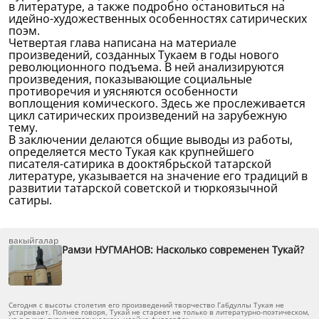
в литературе, а также подробно остановиться на
идейно-художественных особенностях сатирических
поэм.
Четвертая глава написана на материале
произведений, созданных Тукаем в годы нового
революционного подъема. В ней анализируются
произведения, показывающие социальные
противоречия и уясняются особенности
воплощения комического. Здесь же прослеживается
цикл сатирических произведений на зарубежную
тему.
В заключении делаются общие выводы из работы,
определяется место Тукая как крупнейшего
писателя-сатирика в дооктябрьской татарской
литературе, указывается на значение его традиций в
развитии татарской советской и тюркоязычной
сатиры.
вакыйгалар
Рамзи НУГМАНОВ: Насколько современен Тукай?
Сегодня с высоты столетия его произведений творчество Габдуллы Тукая не
устаревает. Полнее говоря, Тукай не стареет не только в литературно-поэтическом,