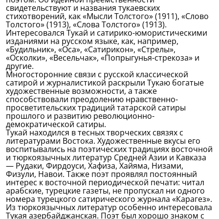
свидетельствуют и названия тукаевских
стихотворений, как «Мысли Толстого» (1911), «Слово
Толстого» (1913), «Слова Толстого» (1913).
Интересовался Тукай и сатирико-юмористическими
изданиями на русском языке, как, например,
«Будильник», «Оса», «Сатирикон», «Стрелы»,
«Осколки», «Весельчак», «Попрыгунья-стрекоза» и
другие.
Многосторонние связи с русской классической
сатирой и журналистикой раскрыли Тукаю богатые
художественные возможности, а также
способствовали преодолению нравственно-
просветительских традиций татарской сатиры
прошлого и развитию революционно-
демократической сатиры.
Тукай находился в тесных творческих связях с
литературами Востока. Художественные вкусы его
воспитывались на поэтических традициях восточной
и тюркоязычных литератур Средней Азии и Кавказа
— Рудаки, Фирдоуси, Хафиза, Хайяма, Низами,
Физули, Навои. Также поэт проявлял постоянный
интерес к восточной периодической печати: читал
арабские, турецкие газеты, не пропускал ни одного
номера турецкого сатирического журнала «Карагез».
Из тюркоязычных литератур особенно интересовала
Тукая азербайджанская. Поэт был хорошо знаком с