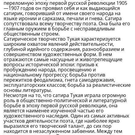
переломную эпоху первой русской революции 1905
—1907 годов он проявил себя и как выдающийся
сатирик, говоривший от имени своего народа на
языке иронии и сарказма, печали и гнева. Сатира
сопутствовала всему творчеству поэта. Она была его
главным оружием в борьбе с несправедливым
общественным строем.
Сатирическое творчество Тукая характеризуется
широким охватом явлений действительности,
глубиной идейного содержания, разнообразием и
совершенством художественных форм. В нем
отражаются самые насущные и животрепещущие
вопросы исторической эпохи: призыв к
пробуждению народа, просвещению и
национальному прогрессу; борьба против
пережитков феодализма, гнета самодержавия,
эксплуататорских классов; борьба за реалистические
основы литературы.
Несмотря на то, что сатира Тукая играла огромную
роль в общественно-политической и литературной
борьбе в эпоху первой русской революции, она
является наименее изученной частью его
художественного наследия. Один из самых активных
участков деятельности поэта, где наиболее ярко
выразился его творческий талант, до сих пор
находится в незаслуженном забвении. Между тем