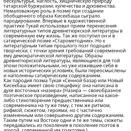
бескультурье, наглость, хищническую природу
татарской буржуазии, купечества и духовенства.
Немаловажную роль в поэме при создании
обобщенного образа Кисекбаша сыграло
пародирование. Впервые в художественной
практике Тукай использовал прием перенесения
литературных типов древнетюркской литературы в
современную ему жизнь. Так же поступил он и в
сатирической поэме «Старометодник». Но к
литературным типам прошлого поэт подошел
творчески, с точки зрения требований современной
ему демократической литературы. Образы
древнетюркской литературы, являющиеся для той
эпохи положительными, но уже изжившие себя в
новых исторических условиях, были переосмыслены
и наполнены сатирическим содержанием.
Как пародия поэма Тукая «Сенной базар или Новый
Кисекбаш имеет свою специфику: она написана в
духе восточных «назира» (Назира — своеобразное
поэтическое произведение, написанное на какое-
либо стихотворение предшественника или
современника на ту же тему, с тем же ритмом,
рифмой, сюжетом, героями, но с частично
измененным или совершенно другим содержанием.
Таким путем на Востоке одни и те же темы, сюжеты
передавались из поколения в поколение поэтов в
другой, современной им трактовке.).