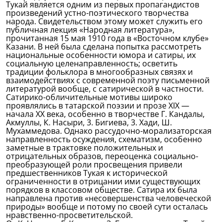
Тукай является одним из первых пропагандистов
произведений устно-поэтического творчества
народа. Свидетельством этому может служить его
публичная лекция «Народная литература»,
прочитанная 15 мая 1910 года в «Восточном клубе»
Казани. В ней была сделана попытка рассмотреть
национальные особенности юмора и сатиры, их
социальную целенаправленность; осветить
традиции фольклора в многообразных связях и
взаимодействиях с современной поэту письменной
литературой вообще, с сатирической в частности.
Сатирико-обличительные мотивы широко
проявлялись в татарской поэзии и прозе XIX —
начала XX века, особенно в творчестве Г. Кандалы,
Акмуллы, К. Насыри, 3. Бигиева, 3. Хади, Ш.
Мухаммедова. Однако рассудочно-морализаторская
направленность осуждения, схематизм, особенно
заметные в трактовке положительных и
отрицательных образов, переоценка социально-
преобразующей роли просвещения привели
предшественников Тукая к исторической
ограниченности в отрицании ими существующих
порядков в классовом обществе. Сатира их была
направлена против «несовершенства человеческой
природы» вообще и потому по своей сути осталась
нравственно-просветительской.