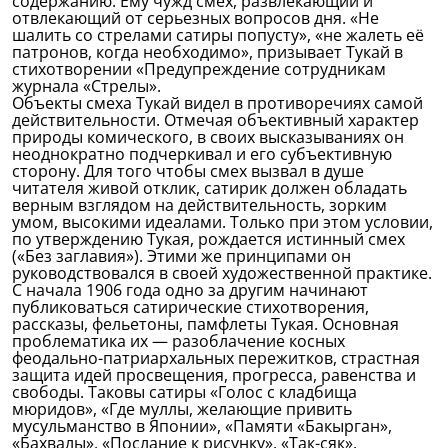
содержанию. Ему чужд смех, развлекающий и
отвлекающий от серьезных вопросов дня. «Не
шалить со стрелами сатиры попусту», «не жалеть её
патронов, когда необходимо», призывает Тукай в
стихотворении «Предупреждение сотрудникам
журнала «Стрелы».
Объекты смеха Тукай видел в противоречиях самой
действительности. Отмечая объективный характер
природы комического, в своих высказываниях он
неоднократно подчеркивал и его субъективную
сторону. Для того чтобы смех вызвал в душе
читателя живой отклик, сатирик должен обладать
верным взглядом на действительность, зорким
умом, высокими идеалами. Только при этом условии,
по утверждению Тукая, рождается истинный смех
(«Без заглавия»). Этими же принципами он
руководствовался в своей художественной практике.
С начала 1906 года одно за другим начинают
публиковаться сатирические стихотворения,
рассказы, фельетоны, памфлеты Тукая. Основная
проблематика их — разоблачение косных
феодально-патриархальных пережитков, страстная
защита идей просвещения, прогресса, равенства и
свободы. Таковы сатиры «Голос с кладбища
мюридов», «Где муллы, желающие привить
мусульманство в Японии», «Памяти «Бакырган»,
«Бахвалы», «Послание к рисунку», «Так-сяк»,