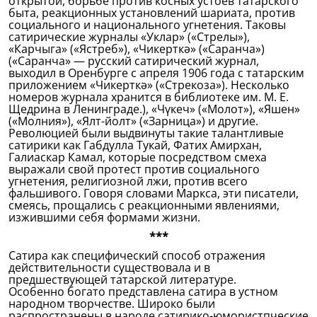
открытой, борьбе против косных устоев татарского
быта, реакционных установлений шариата, против
социального и национального угнетения. Таковы
сатирические журналы «Уклар» («Стрелы»),
«Карчыга» («Ястреб»), «Чикерткә» («Саранча»)
(«Саранча» — русский сатирический журнал,
выходил в Оренбурге с апреля 1906 года с татарским
приложением «Чикерткә» («Стрекоза»). Несколько
номеров журнала хранится в библиотеке им. М. Е.
Щедрина в Ленинграде.), «Чүкеч» («Молот»), «Яшен»
(«Молния»), «Ялт-йолт» («Зарница») и другие.
Революцией были выдвинуты такие талантливые
сатирики как Габдулла Тукай, Фатих Амирхан,
Галиаскар Камал, которые посредством смеха
выражали свой протест против социального
угнетения, религиозной лжи, против всего
фальшивого. Говоря словами Маркса, эти писатели,
смеясь, прощались с реакционными явлениями,
изжившими себя формами жизни.
***
Сатира как специфический способ отражения
действительности существовала и в
предшествующей татарской литературе.
Особенно богато представлена сатира в устном
народном творчестве. Широко были
распространены в народе сатирико-юмористпческие