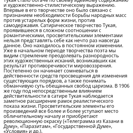
Тукая стало богаче по своему идейному содержанию
и художественно-стилистическому выражению.
Впервые в его творчестве оно было связано с
признанием необходимости борьбы народных масс
против устарелых форм жизни, против
самодержавия. Сатирическое творчество Тукая,
проявившееся в сложном соотношении с
романтическими, просветительскими элементами
нельзя представлять себе как нечто раз навсегда
данное. Оно находилось в постоянном изменении.
Уже в начальном периоде творчества поэта мы
видим стремление преодолевать разнородность
этих художественных исканий, возникавших как
результат противоречивости мировоззрения.
Постепенно он начинает сомневаться в
действенности средств просвещения для изменения
существующих порядков, а также понимать
обманчивую суть обещанных свобод царизма. В 1906
же году под непосредственным влиянием
действительности в сатире Тукая наблюдается
заметное расширение рамок реалистического
показа жизни. Просветительские элементы его
произведений все более и более уступают место
обличительному началу и приобретают
революционную окраску («Телеграмма из Казани в
Думу», «Паразитам», «Государственной Думе»,
«Условия» и др.).