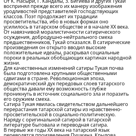
От К. Насыри, Г. Кандалы, 3. Бигиева и других Тукай
воспринял прежде всего их манеру изображения
уродливостей представителей господствующих
классов. Поэт продолжает их традиции
просветительства, ибо в новых формах оно
усилилось в татарском обществе и в начале XX века.
От навязчивой моралистичности сатирического
осуждения, добродушно-нейтрального смеха
предшественников, Тукай отказался. В сатирические
произведения он открыто вводил высокие
положительные идеалы, раскрывал социальные
пороки в реальных обобщающих картинах народной
жизни.
Для качественных изменений сатиры Тукая почва
была подготовлена крупными общественными
сдвигами в стране. Революционная эпоха,
демократический дух передовых слоев татарского
общества давали ему возможность глубже
проникнуть в источник социального зла и поразить
его оружием смеха.
Сатира Тукая явилась свидетельством дальнейшего
перерастания татарской сатиры из нравственно-
просветительской в социально-политическую.
Наряду с оригинальной сатирой в татарской
литературе бытовала и переводная сатира.
В первые же годы XX века на татарский язык
переводятся произведения Пушкина, Крылова,