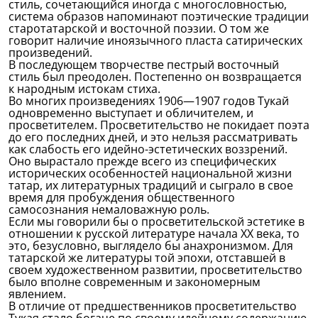
стиль, сочетающийся иногда с многословностью,
система образов напоминают поэтические традиции
старотатарской и восточной поэзии. О том же
говорит наличие иноязычного пласта сатирических
произведений.
В последующем творчестве пестрый восточный
стиль был преодолен. Постепенно он возвращается
к народным истокам стиха.
Во многих произведениях 1906—1907 годов Тукай
одновременно выступает и обличителем, и
просветителем. Просветительство не покидает поэта
до его последних дней, и это нельзя рассматривать
как слабость его идейно-эстетических воззрений.
Оно вырастало прежде всего из специфических
исторических особенностей национальной жизни
татар, их литературных традиций и сыграло в свое
время для пробуждения общественного
самосознания немаловажную роль.
Если мы говорили бы о просветительской эстетике в
отношении к русской литературе начала XX века, то
это, безусловно, выглядело бы анахронизмом. Для
татарской же литературы той эпохи, отставшей в
своем художественном развитии, просветительство
было вполне современным и закономерным
явлением.
В отличие от предшественников просветительство