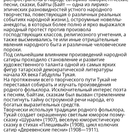
песни, сказки, байты (Байт — одна из лирико-
эпических разновидностей устного народного
творчества, повествующая о различных реальных
событиях народной жизни.), остроумные новеллы-
анекдоты, в которых более полно и ярко выражался
народный протест против произвола
господствующих классов, религиозного угнетения, а
также высмеивались те или иные отрицательные
явления народного быта и различные человеческие
пороки.
Под сильнейшим влиянием произведений народной
сатиры проходило становление и развитие
художественного таланта одной из самых ярких
фигур татарской демократической литературы
начала XX века Габдуллы Тукая.
На протяжении всего творческого пути Тукай не
переставал собирать и изучать произведения
родного фольклора. Исключительный интерес поэта
к песням, байтам, сказкам был вызван стремлением
постигнуть тайну остроумной речи народа, его
богатых выразительных средств.
Творчески используя традиции родного фольклора,
Тукай создает окрашенную светлым юмором поэму-
сказку «Шурале» (1907), веселую юмористическую
сказку в стихах «Плешивый» (1908), цикл колючих
сатир «Деревенские песни» (1908—1911).