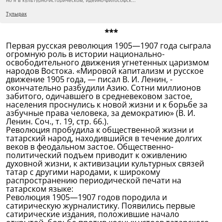
но я в культурно-историческом, идейно-философск...
Тулырак
***
Первая русская революция 1905—1907 года сыграла
огромную роль в истории национально-
освободительного движения угнетенных царизмом
народов Востока. «Мировой капитализм и русское
движение 1905 года, — писал В. И. Ленин, -
окончательно разбудили Азию. Сотни миллионов
забитого, одичавшего в средневековом застое,
населения проснулись к новой жизни и к борьбе за
азбучные права человека, за демократию» (В. И.
Ленин. Соч., т. 19, стр. 66.).
Революция пробудила к общественной жизни и
татарский народ, находившийся в течение долгих
веков в феодальном застое. Общественно-
политический подъем приводит к оживлению
духовной жизни, к активизации культурных связей
татар с другими народами, к широкому
распространению периодической печати на
татарском языке:
Революция 1905—1907 годов породила и
сатирическую журналистику. Появились первые
сатирические издания, положившие начало