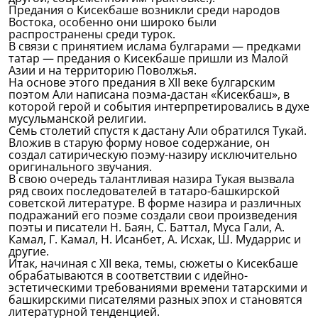
Предания о Кисекбаше возникли среди народов
Востока, особенно они широко были
распространены среди турок.
В связи с принятием ислама булгарами — предками
татар — предания о Кисекбаше пришли из Малой
Азии и на территорию Поволжья.
На основе этого предания в XII веке булгарским
поэтом Али написана поэма-дастан «Кисекбаш», в
которой герой и события интерпретировались в духе
мусульманской религии.
Семь столетий спустя к дастану Али обратился Тукай.
Вложив в старую форму новое содержание, он
создал сатирическую поэму-назиру исключительно
оригинального звучания.
В свою очередь талантливая назира Тукая вызвала
ряд своих последователей в татаро-башкирской
советской литературе. В форме назира и различных
подражаний его поэме создали свои произведения
поэты и писатели Н. Баян, С. Баттал, Муса Гали, А.
Камал, Г. Камал, Н. Исанбет, А. Исхак, Ш. Мударрис и
другие.
Итак, начиная с XII века, темы, сюжеты о Кисекбаше
обрабатываются в соответствии с идейно-
эстетическими требованиями времени татарскими и
башкирскими писателями разных эпох и становятся
литературной тенденцией.