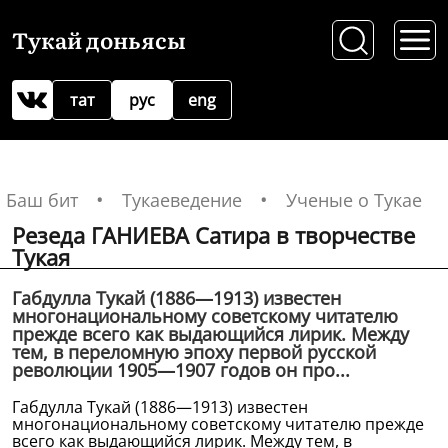
Тукай доньясы
тат
рус
eng
Баш бит
Тукаеведение
Ученые о Тукае
Резеда ГАНИЕВА Сатира в творчестве
Тукая
Габдулла Тукай (1886—1913) известен
многонациональному советскому читателю
прежде всего как выдающийся лирик. Между
тем, в переломную эпоху первой русской
революции 1905—1907 годов он про...
Габдулла Тукай (1886—1913) известен
многонациональному советскому читателю прежде
всего как выдающийся лирик. Между тем, в