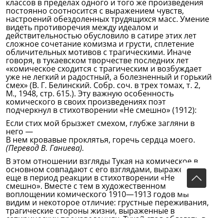
классов в пределах одного и того же произведения
постоянно соотносится с выражением чувств,
настроений обездоленных трудящихся масс. Умение
видеть противоречия между идеалом и
действительностью обусловило в сатире этих лет
сложное сочетание комизма и грусти, сплетение
обличительных мотивов с трагическими. Иначе
говоря, в тукаевском творчестве последних лет
«комическое сходится с трагическим и возбуждает
уже не легкий и радостный, а болезненный и горький
смех» (В. Г. Белинский. Собр. соч. в трех томах, т. 2,
М., 1948, стр. 615.). Эту важную особенность
комического в своих произведениях поэт
подчеркнул в стихотворении «Не смешно» (1912):
Если стих мой брызжет смехом, глубже загляни в
него —
В нем кровавые проклятья, горечь сердца моего.
(Перевод В. Ганиева).
В этом отношении взгляды Тукая на комическое в
основном совпадают с его взглядами, выраженными
еще в период реакции в стихотворении «Не
смешно». Вместе с тем в художественном
воплощении комического 1910—1913 годов мы
видим и некоторое отличие: грустные переживания,
трагические стороны жизни, выраженные в