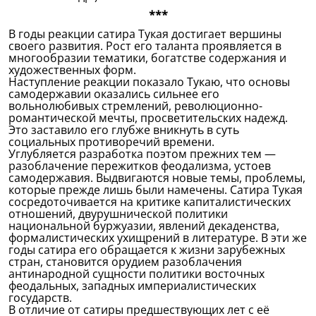
***
В годы реакции сатира Тукая достигает вершины
своего развития. Рост его таланта проявляется в
многообразии тематики, богатстве содержания и
художественных форм.
Наступление реакции показало Тукаю, что основы
самодержавии оказались сильнее его
вольнолюбивых стремлений, революционно-
романтической мечты, просветительских надежд.
Это заставило его глубже вникнуть в суть
социальных противоречий времени.
Углубляется разработка поэтом прежних тем —
разоблачение пережитков феодализма, устоев
самодержавия. Выдвигаются новые темы, проблемы,
которые прежде лишь были намечены. Сатира Тукая
сосредоточивается на критике капиталистических
отношений, двурушнической политики
национальной буржуазии, явлений декаденства,
формалистических ухищрений в литературе. В эти же
годы сатира его обращается к жизни зарубежных
стран, становится орудием разоблачения
антинародной сущности политики восточных
феодальных, западных империалистических
государств.
В отличие от сатиры предшествующих лет с её