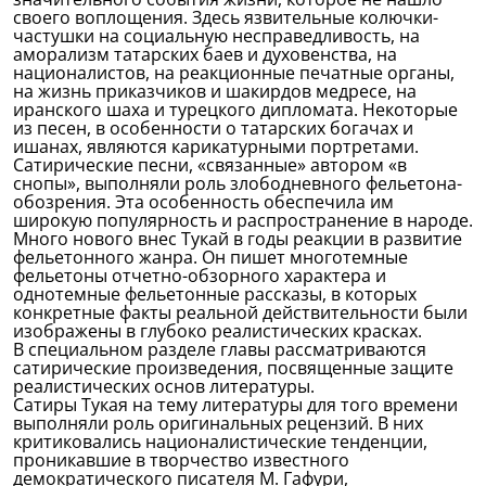
своего воплощения. Здесь язвительные колючки-
частушки на социальную несправедливость, на
аморализм татарских баев и духовенства, на
националистов, на реакционные печатные органы,
на жизнь приказчиков и шакирдов медресе, на
иранского шаха и турецкого дипломата. Некоторые
из песен, в особенности о татарских богачах и
ишанах, являются карикатурными портретами.
Сатирические песни, «связанные» автором «в
снопы», выполняли роль злободневного фельетона-
обозрения. Эта особенность обеспечила им
широкую популярность и распространение в народе.
Много нового внес Тукай в годы реакции в развитие
фельетонного жанра. Он пишет многотемные
фельетоны отчетно-обзорного характера и
однотемные фельетонные рассказы, в которых
конкретные факты реальной действительности были
изображены в глубоко реалистических красках.
В специальном разделе главы рассматриваются
сатирические произведения, посвященные защите
реалистических основ литературы.
Сатиры Тукая на тему литературы для того времени
выполняли роль оригинальных рецензий. В них
критиковались националистические тенденции,
проникавшие в творчество известного
демократического писателя М. Гафури,