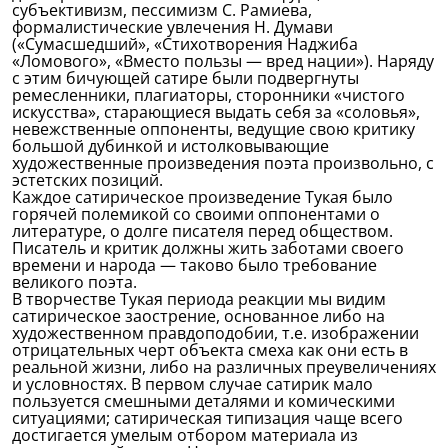
субъективизм, пессимизм С. Рамиева,
формалистические увлечения Н. Думави
(«Сумасшедший», «Стихотворения Наджиба
«Ломового», «Вместо пользы — вред нации»). Наряду
с этим бичующей сатире были подвергнуты
ремесленники, плагиаторы, сторонники «чистого
искусства», старающиеся выдать себя за «соловья»,
невежственные оппоненты, ведущие свою критику
большой дубинкой и истолковывающие
художественные произведения поэта произвольно, с
эстетских позиций.
Каждое сатирическое произведение Тукая было
горячей полемикой со своими оппонентами о
литературе, о долге писателя перед обществом.
Писатель и критик должны жить заботами своего
времени и народа — таково было требование
великого поэта.
В творчестве Тукая периода реакции мы видим
сатирическое заострение, основанное либо на
художественном правдоподобии, т.е. изображении
отрицательных черт объекта смеха как они есть в
реальной жизни, либо на различных преувеличениях
и условностях. В первом случае сатирик мало
пользуется смешными деталями и комическими
ситуациями; сатирическая типизация чаще всего
достигается умелым отбором материала из