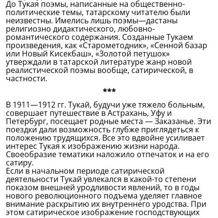
До Тукая поэмы, написанные на общественно-
политические темы, татарскому читателю были
неизвестны. Имелись лишь поэмы—дастаны
религиозно дидактического, любовно-
романтического содержания. Созданные Тукаем
произведения, как «Старометодник», «Сенной базар
или Новый Кисекбаш», «Золотой петушок»
утверждали в татарской литературе жанр новой
реалистической поэмы вообще, сатирической, в
частности.
***
В 1911—1912 гг. Тукай, будучи уже тяжело больным,
совершает путешествие в Астрахань, Уфу и
Петербург, посещает родные места — Заказанье. Эти
поездки дали возможность глубже приглядеться к
положению трудящихся. Все это вдвойне усиливает
интерес Тукая к изображению жизни народа.
Своеобразие тематики наложило отпечаток и на его
сатиру.
Если в начальном периоде сатирической
деятельности Тукай увлекался в какой-то степени
показом внешней уродливости явлений, то в годы
нового революционного подъема уделяет главное
внимание раскрытию их внутреннего уродства. При
этом сатирическое изображение господствующих