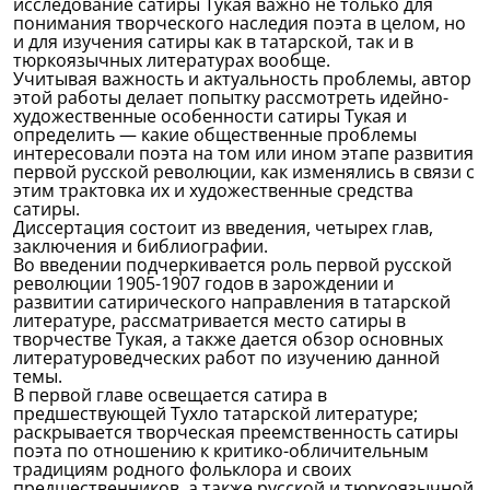
исследование сатиры Тукая важно не только для
понимания творческого наследия поэта в целом, но
и для изучения сатиры как в татарской, так и в
тюркоязычных литературах вообще.
Учитывая важность и актуальность проблемы, автор
этой работы делает попытку рассмотреть идейно-
художественные особенности сатиры Тукая и
определить — какие общественные проблемы
интересовали поэта на том или ином этапе развития
первой русской революции, как изменялись в связи с
этим трактовка их и художественные средства
сатиры.
Диссертация состоит из введения, четырех глав,
заключения и библиографии.
Во введении подчеркивается роль первой русской
революции 1905-1907 годов в зарождении и
развитии сатирического направления в татарской
литературе, рассматривается место сатиры в
творчестве Тукая, а также дается обзор основных
литературоведческих работ по изучению данной
темы.
В первой главе освещается сатира в
предшествующей Тухло татарской литературе;
раскрывается творческая преемственность сатиры
поэта по отношению к критико-обличительным
традициям родного фольклора и своих
предшественников, а также русской и тюркоязычной