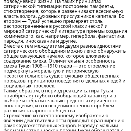
повседневной жизни. На таких принципах
сатирической типизации построены памфлеты,
стихотворения, которые развенчивают всесильную
власть золота, духовных прислужников капитала. Во
втором — Тукай успешно примеряет столь
распространенные в русской классической и
мировой сатирической литературе приемы создания
комического, как, например, гипербола, фантастика,
пародия, иносказание и другие.
Вместе с тем между этими двумя разновидностями
сатирического обобщения можно легко обнаружить
общее связующее начало, которое вложено в
содержание смеха. Отличительная особенность
смеха Тукая 1908—1910 годов — это стремление
подчеркнуть моральную и историческую
несостоятельность существующих общественных
порядков, принципов поведения отдельных людей и
социальных прослоек.
Таким образом, в период реакции сатира Тукая
приобретает глубоко обобщающий характер и в
выборе изобразительных средств сатирического
воплощения, и в освещении коренных проблем
развития татарского общества.
Стремление ко всестороннему изображению
явлений действительности приводит к расширению
рамок художественных жанров. Наряду с малыми
формами сатирической поэзии Тукай обращается к