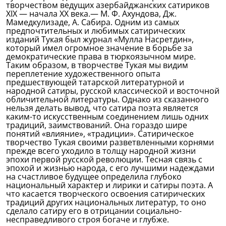
творчеством ведущих азербайджанских сатириков
XIX — начала XX века.— М. Ф. Ахундова, Дж.
Мамедкулизаде, А. Сабира. Одним из самых
предпочтительных и любимых сатирических
изданий Тукая был журнал «Мулла Насретдин»,
который имел огромное значение в борьбе за
демократические права в тюркоязычном мире.
Таким образом, в творчестве Тукая мы видим
переплетение художественного опыта
предшествующей татарской литературной и
народной сатиры, русской классической и восточной
обличительной литературы. Однако из сказанного
нельзя делать вывод, что сатира поэта является
каким-то искусственным соединением лишь одних
традиций, заимствований. Она гораздо шире
понятий «влияние», «традиции». Сатирическое
творчество Тукая своими разветвленными корнями
прежде всего уходило в толщу народной жизни
эпохи первой русской революции. Тесная связь с
эпохой и жизнью народа, с его лучшими надеждами
на счастливое будущее определила глубоко
национальный характер и лирики и сатиры поэта. А
что касается творческого освоения сатирических
традиций других национальных литератур, то оно
сделало сатиру его в отрицании социально-
несправедливого строя богаче и глубже.