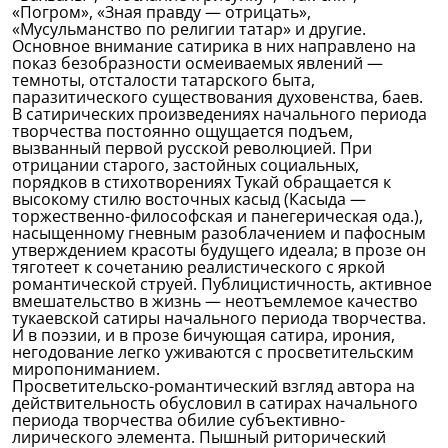
«Погром», «Зная правду — отрицать»,
«Мусульманство по религии татар» и другие.
Основное внимание сатирика в них направлено на
показ безобразности осмеиваемых явлений —
темноты, отсталости татарского быта,
паразитического существования духовенства, баев.
В сатирических произведениях начального периода
творчества постоянно ощущается подъем,
вызванный первой русской революцией. При
отрицании старого, застойных социальных,
порядков в стихотворениях Тукай обращается к
высокому стилю восточных касыд (Касыда —
торжественно-философская и панегерическая ода.),
насыщенному гневным разоблачением и пафосным
утверждением красоты будущего идеала; в прозе он
тяготеет к сочетанию реалистического с яркой
романтической струей. Публицистичность, активное
вмешательство в жизнь — неотъемлемое качество
тукаевской сатиры начального периода творчества.
И в поэзии, и в прозе бичующая сатира, ирония,
негодование легко уживаются с просветительским
миропониманием.
Просветительско-романтический взгляд автора на
действительность обусловил в сатирах начального
периода творчества обилие субъективно-
лирического элемента. Пышный риторический