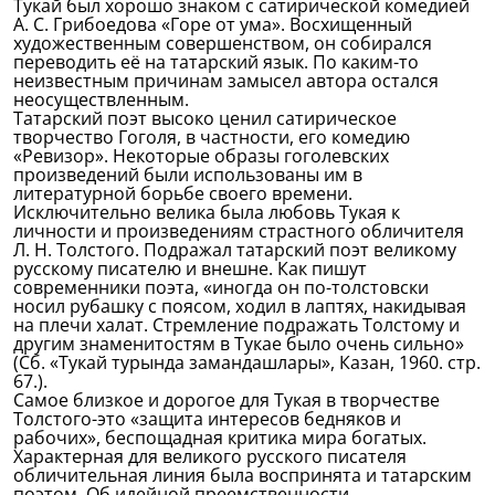
Тукай был хорошо знаком с сатирической комедией
А. С. Грибоедова «Горе от ума». Восхищенный
художественным совершенством, он собирался
переводить её на татарский язык. По каким-то
неизвестным причинам замысел автора остался
неосуществленным.
Татарский поэт высоко ценил сатирическое
творчество Гоголя, в частности, его комедию
«Ревизор». Некоторые образы гоголевских
произведений были использованы им в
литературной борьбе своего времени.
Исключительно велика была любовь Тукая к
личности и произведениям страстного обличителя
Л. Н. Толстого. Подражал татарский поэт великому
русскому писателю и внешне. Как пишут
современники поэта, «иногда он по-толстовски
носил рубашку с поясом, ходил в лаптях, накидывая
на плечи халат. Стремление подражать Толстому и
другим знаменитостям в Тукае было очень сильно»
(Сб. «Тукай турында замандашлары», Казан, 1960. стр.
67.).
Самое близкое и дорогое для Тукая в творчестве
Толстого-это «защита интересов бедняков и
рабочих», беспощадная критика мира богатых.
Характерная для великого русского писателя
обличительная линия была воспринята и татарским
поэтом. Об идейной преемственности