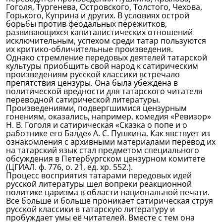
Гоголя, Тургенева, Островского, Толстого, Чехова,
Горького, Куприна и других. В условиях острой
борьбы против феодальных пережитков,
развивающихся капиталистических отношений
исключительным, успехом среди татар пользуются
их критико-обличительные произведения.
Однако стремление передовых деятелей татарской
культуры приобщить свой народ к сатирическим
произведениям русской классики встречало
препятствия цензуры. Она была убеждена в
политической вредности для татарского читателя
переводной сатирической литературы.
Произведениями, подвергшимися цензурным
гонениям, оказались, например, комедия «Ревизор»
Н. В. Гоголя и сатирическая «Сказка о попе и о
работнике его Балде» А. С. Пушкина. Как явствует из
ознакомления с архивными материалами перевод их
на татарский язык стал предметом специального
обсуждения в Петербургском цензурном комитете
(ЦГИАЛ. ф. 776, о. 21, ед. хр. 552.).
Процесс восприятия татарами передовых идей
русской литературы шел вопреки реакционной
политике царизма в области национальной печати.
Все больше и больше проникает сатирическая струя
русской классики в татарскую литературу и
пробуждает умы её читателей. Вместе с тем она