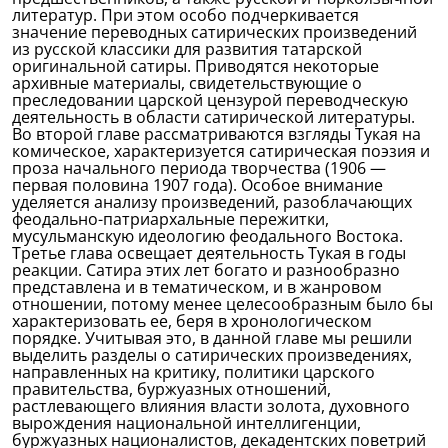
литератур. При этом особо подчеркивается
значение переводных сатирических произведений
из русской классики для развития татарской
оригинальной сатиры. Приводятся некоторые
архивные материалы, свидетельствующие о
преследовании царской цензурой переводческую
деятельность в области сатирической литературы.
Во второй главе рассматриваются взгляды Тукая на
комическое, характеризуется сатирическая поэзия и
проза начального периода творчества (1906 —
первая половина 1907 года). Особое внимание
уделяется анализу произведений, разоблачающих
феодально-патриархальные пережитки,
мусульманскую идеологию феодального Востока.
Третье глава освещает деятельность Тукая в годы
реакции. Сатира этих лет богато и разнообразно
представлена и в тематическом, и в жанровом
отношении, потому менее целесообразным было бы
характеризовать ее, беря в хронологическом
порядке. Учитывая это, в данной главе мы решили
выделить разделы о сатирических произведениях,
направленных на критику, политики царского
правительства, буржуазных отношений,
растлевающего влияния власти золота, духовного
вырождения национальной интеллигенции,
буржуазных националистов, декадентских поветрий