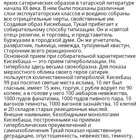
ярких сатирических образов в татарской литературе
начала XX века. В нем были показаны различные
слои эксплуататорских классов и воедино собраны
все отрицательные черты, свойственные им.
Создавая образ Кисекбаша, Тукай прибегает к
собирательному способу типизации. Он и «святой
отец» религии, и торговец, и представитель
буржуазии в городской думе. Он же угнетатель,
развратник, пьяница, невежда, тупоумный хвастун,
сторонник всего реакционного.
Основной прием при собирательной характеристике
Кисекбаша — это прием гиперболизации. Но
гипербола здесь весьма своеобразна. Для показа
мерзостного облика своего героя сатирик
пользуется количественной гиперболой: Кисекбаш
99 раз посетил святые места ислама, 10 лет был
гласным, имеет 15 жен, торгуя, с рубля ворует по 90
копеек; а в голове у него 100 амбаров невежества,
1000 пудов фанатизма, 1000 пудов пивного пара, 10
вагонов темноты, 1000 вагонов зазнайства, 10 клетей
и 20 складов старых реакционных мыслей.
Внешне наивными, безобидными монологами
Кисекбаша, построенными на приемах
гиперболических преувеличений и
самоизобличения Тукай показал нравственную
деградацию, опустошенность, невежество, темноту,