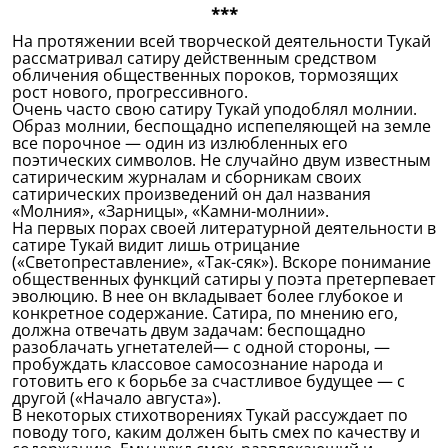
***
На протяжении всей творческой деятельности Тукай
рассматривал сатиру действенным средством
обличения общественных пороков, тормозящих
рост нового, прогрессивного.
Очень часто свою сатиру Тукай уподоблял молнии.
Образ молнии, беспощадно испепеляющей на земле
все порочное — один из излюбленных его
поэтических символов. Не случайно двум известным
сатирическим журналам и сборникам своих
сатирических произведений он дал названия
«Молния», «Зарницы», «Камни-молнии».
На первых порах своей литературной деятельности в
сатире Тукай видит лишь отрицание
(«Светопреставление», «Так-сяк»). Вскоре понимание
общественных функций сатиры у поэта претерпевает
эволюцию. В нее он вкладывает более глубокое и
конкретное содержание. Сатира, по мнению его,
должна отвечать двум задачам: беспощадно
разоблачать угнетателей— с одной стороны, —
пробуждать классовое самосознание народа и
готовить его к борьбе за счастливое будущее — с
другой («Начало августа»).
В некоторых стихотворениях Тукай рассуждает по
поводу того, каким должен быть смех по качеству и