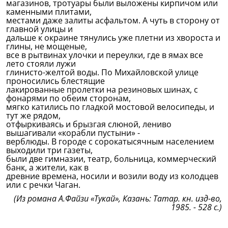
магазинов, тротуары были выложены кирпичом или
каменными плитами,
местами даже залиты асфальтом. А чуть в сторону от
главной улицы и
дальше к окраине тянулись уже плетни из хвороста и
глины, не мощеные,
все в рытвинах улочки и переулки, где в ямах все
лето стояли лужи
глинисто-желтой воды. По Михайловской улице
проносились блестящие
лакированные пролетки на резиновых шинах, с
фонарями по обеим сторонам,
мягко катились по гладкой мостовой велосипеды, и
тут же рядом,
отфыркиваясь и брызгая слюной, лениво
вышагивали «корабли пустыни» -
верблюды. В городе с сорокатысячным населением
выходили три газеты,
были две гимназии, театр, больница, коммерческий
банк, а жители, как в
древние времена, носили и возили воду из колодцев
или с речки Чаган.
(Из романа А.Файзи «Тукай», Казань: Татар. кн. изд-во,
1985. - 528 с.)