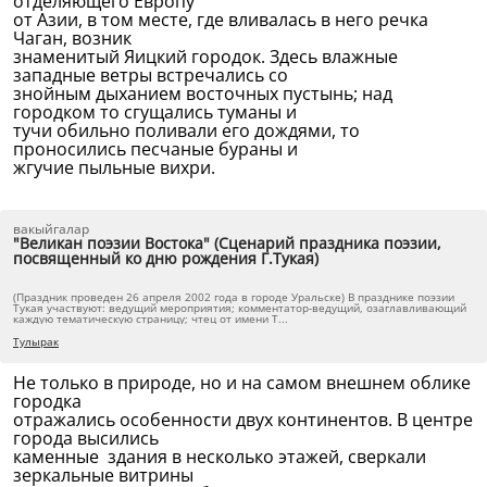
отделяющего Европу
от Азии, в том месте, где вливалась в него речка
Чаган, возник
знаменитый Яицкий городок. Здесь влажные
западные ветры встречались со
знойным дыханием восточных пустынь; над
городком то сгущались туманы и
тучи обильно поливали его дождями, то
проносились песчаные бураны и
жгучие пыльные вихри.
вакыйгалар
"Великан поэзии Востока" (Сценарий праздника поэзии,
посвященный ко дню рождения Г.Тукая)
(Праздник проведен 26 апреля 2002 года в городе Уральске) В празднике поэзии
Тукая участвуют: ведущий мероприятия; комментатор-ведущий, озаглавливающий
каждую тематическую страницу; чтец от имени Т...
Тулырак
Не только в природе, но и на самом внешнем облике
городка
отражались особенности двух континентов. В центре
города высились
каменные здания в несколько этажей, сверкали
зеркальные витрины