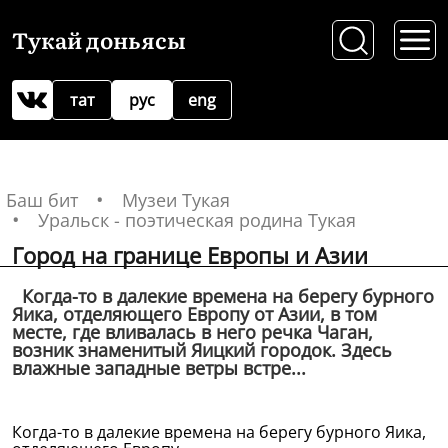
Тукай доньясы
тат
рус
eng
Баш бит
Музеи Тукая
Уральск - поэтическая родина Тукая
Город на границе Европы и Азии
Когда-то в далекие времена на берегу бурного
Яика, отделяющего Европу от Азии, в том
месте, где вливалась в него речка Чаган,
возник знаменитый Яицкий городок. Здесь
влажные западные ветры встре...
Когда-то в далекие времена на берегу бурного Яика,