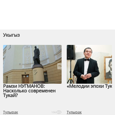
Укыгыз
Рамзи НУГМАНОВ:
«Мелодии эпохи Тука
Насколько современен
Тукай?
Тулырак
Тулырак
106