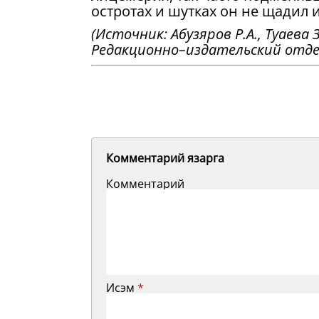
остротах и шутках он не щадил и
(Источник: Абузяров Р.А., Туаева З
Редакционно–издательский отдел З
Комментарий язарга
Комментарий
Исэм
*