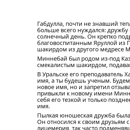
Габдулла, почти не знавший теп
больше всего нуждался: дружбу –
солнечный день. Он крепко под
благовоспитанным Яруллой из Г
шакирдом из другого медресе 
Миннебай был родом из-под Каз
смекалистым шакирдом, подав
В Уральске его преподаватель Х
имя, а ты будешь ученым. Будем 
новое имя, но и запретил отзыв
привыкли к новому имени Миннеб
себя его тезкой и только поздн
имя.
Пылкая юношеская дружба была
Он относился к своим друзьям с
лицемерия, так часто подменяв