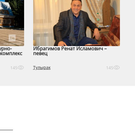
урно-
Ибрагимов Ренат Исламович –
комплекс
певец
Тулырак
145
145