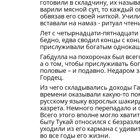
готовили в складчину, их назыв
варили мясной суп, то каждый о
обвязав его своей ниткой. Учили
вставали на намаз - ритуал чтени
Лет с четырнадцати-пятнадцати 
бедно, едва сводил концы с ко
прислуживали богатым однокашн
Габдулла на похоронах был всег
а о том, чтобы прислуживать бо
половые – и подавно. Недаром 
Гордец.
Из чего складывались доходы Га
времени оказывали какую-то пом
русскому языку взрослых шакир
хазрета. Немного перепадало и 
Всего этого вполне могло хватит
быту Тукай относился с безразл
уходили из его кармана с удиви
во все годы его жизни.