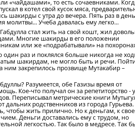
али «чайдашами», то есть сочаевниками. Когд
пускал в котел свой кусок мяса, предваритель
сь шакирды с утра до вечера. Пять раз в ден
я молитвы... Учеба давалась ему легко...
Габдулла стал жить на свой кошт, жил довол
нцами. Многие шакирды в его положении
икам или же «подрабатывали» на похоронах.
о один раз и поклялся больше никогда не ход
гатым шакирдам, не могло быть и речи. Пойти
за ним закрепилось прозвище Мутакабир –
бдуллы? Разумеется, обе Газизы время от
ощь. Кое-что получал он за репетиторство - 
дов. Переписывал метрические книги Мутыгу
от дальних родственников из города Гурьева.
ь, чтобы жить прилично. Но к деньгам, к сво
ичием. Деньги доставались ему с трудом, но
тельной легкостью. Так было в медресе. Так б