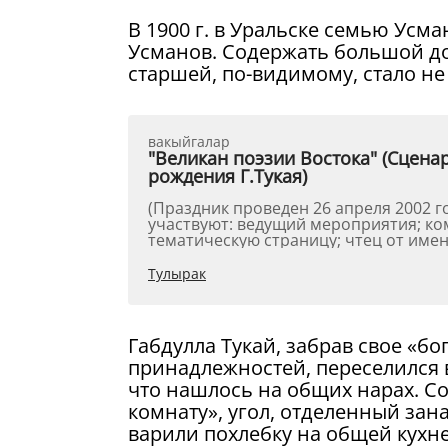
В 1900 г. в Уральске семью Усм
Усманов. Содержать большой дом
старшей, по-видимому, стало не 
вакыйгалар
"Великан поэзии Востока" (Сцен
рождения Г.Тукая)
(Праздник проведен 26 апреля 2002 года в городе Ура
участвуют: ведущий мероприятия; к
тематическую страницу; чтец от имени
Тулырак
Габдулла Тукай, забрав свое «бо
принадлежностей, переселился в
что нашлось на общих нарах. С
комнату», угол, отделенный зан
варили похлебку на общей кухне