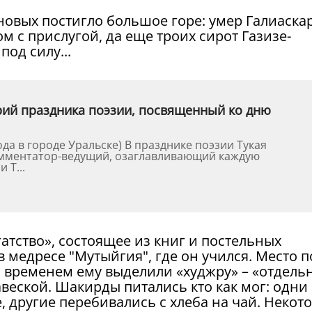
ановых постигло большое горе: умер Галиаска
 с прислугой, да еще троих сирот Газизе-
под силу...
арий праздника поэзии, посвященный ко дню
льске) В празднике поэзии Тукая
омментатор-ведущий, озаглавливающий каждую
 Т...
гатство», состоящее из книг и постельных
 медресе "Мутыйгия", где он учился. Место п
о временем ему выделили «худжру» – «отдель
авеской. Шакирды питались кто как мог: одни
, другие перебивались с хлеба на чай. Некот