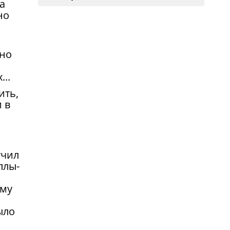
а
но
ь
ьно
..
ить,
 в
учил
ллы-
ему
ыло