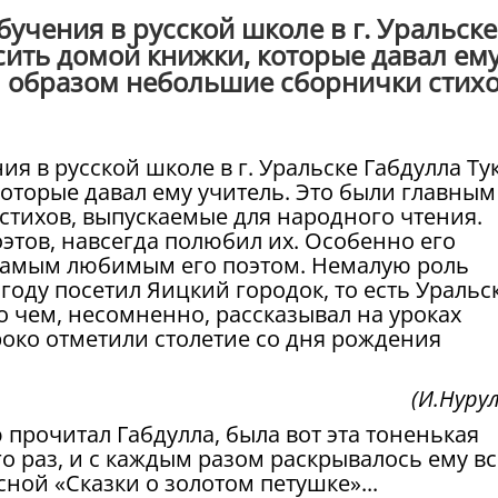
бучения в русской школе в г. Уральске
сить домой книжки, которые давал ем
м образом небольшие сборнички стихо
ия в русской школе в г. Уральске Габдулла Ту
оторые давал ему учитель. Это были главным
тихов, выпускаемые для народного чтения.
оэтов, навсегда полюбил их. Особенно его
 самым любимым его поэтом. Немалую роль
 году посетил Яицкий городок, то есть Уральск
о чем, несомненно, рассказывал на уроках
ироко отметили столетие со дня рождения
(И.Нуру
 прочитал Габдулла, была вот эта тоненькая
о раз, и с каждым разом раскрывалось ему вс
ной «Сказки о золотом петушке»...