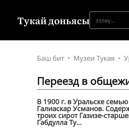
Тукай доньясы
Баш бит
Музеи Тукая
У
Переезд в общеж
В 1900 г. в Уральске семь
Галиаскар Усманов. Содерж
троих сирот Газизе-старшей
Габдулла Ту...