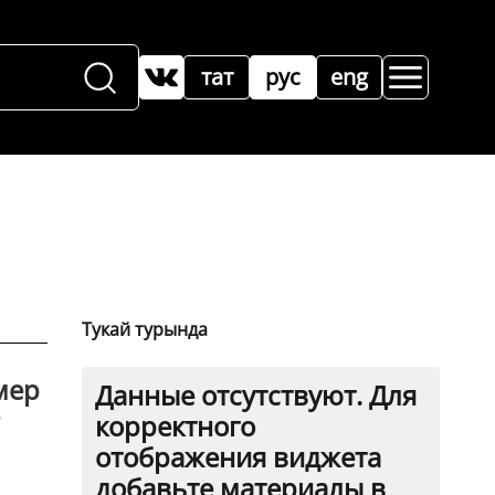
тат
рус
eng
Тукай турында
мер
Данные отсутствуют. Для
корректного
отображения виджета
добавьте материалы в