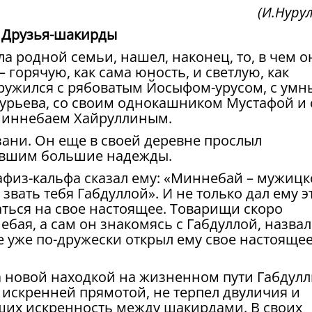
(И.Нуру
Друзья-шакирды
ла родной семьи, нашел, наконец, то, в чем о
 горячую, как сама юность, и светлую, как
ружился с рябоватым Йосыфом-урусом, с умн
урьева, со своим однокашником Мустафой и 
Миннебаем Хайруллиным.
ани. Он еще в своей деревне прослыл
авшим большие надежды.
афиз-кальфа сказал ему: «Миннебай – мужицк
звать тебя Габдуллой». И не только дал ему э
аться на свое настоящее. Товарищи скоро
ая, а сам он знакомясь с Габдуллой, назвал
ее уже по-дружески открыл ему свое настояще
 новой находкой на жизненном пути Габдулл
 искренней прямотой, не терпел двуличия и
ших искренность между шакирдами. В своих