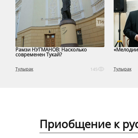
Рамзи НУГМАНОВ: Насколько
«Мелодии 
современен Тукай?
Тулырак
Тулырак
145
Приобщение к рус