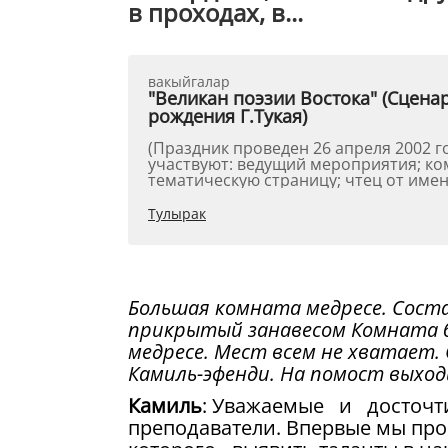
в проходах, в...
вакыйгалар
"Великан поэзии Востока" (Сцен
рождения Г.Тукая)
(Праздник проведен 26 апреля 2002 года в городе Ура
участвуют: ведущий мероприятия; к
тематическую страницу; чтец от имени
Тулырак
Большая комната медресе. Сост
прикрытый занавесом Комната б
медресе. Мест всем не хватает.
Камиль-эфенди. На помост выход
Камиль
: Уважаемые и досточт
преподаватели. Впервые мы про