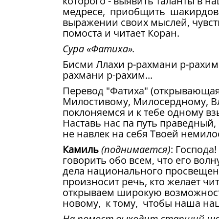
которого - выявить таланты в н
медресе, приобщить шакирдов к
выражении своих мыслей, чувст
помоста и читает Коран.
Сура «Фатиха».
Бисми Ллахи р-рахмани р-рахим 
рахмани р-рахим...
Перевод "Фатиха" (открывающая 
Милостивому, Милосердному, Вл
поклоняемся и к тебе одному в
Наставь нас па путь праведный, 
не навлек на себя Твоей немилос
Камиль
(поднимается)
: Господа
говорить обо всем, что его вол
дела национального просвещения
произносит речь, кто желает чи
открываем широкую возможность
новому, к тому, чтобы наша на
На помост выходит старший ша