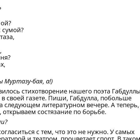
?
мой?
с сумой?
таза,
,
гня?
х,
ы Муртазу-бая, а!)
авилось стихотворение нашего поэта Габдуллы
в своей газете. Пиши, Габдулла, побольше
на следующем литературном вечере. А теперь,
открываем состязание по борьбе.
ли?
 согласиться с тем, что это не нужно. У самых
ратурой и театром, процветает спорт. В тако