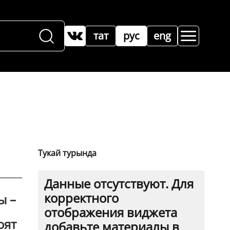
тат
рус
eng
Тукай турында
Данные отсутствуют. Для
корректного
ы –
отображения виджета
оят
добавьте материалы в