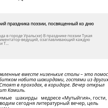
арий праздника поэзии, посвященный ко дню
льске) В празднике поэзии Тукая
омментатор-ведущий, озаглавливающий каждую
 Т...
авленные вместе низенькие столы – это помо
итком набита шакирдами, гостями из други
 Стоят в проходах, в коридоре. Вечер открыл
ит Камиль.
имые шакирды медресе «Мутыйгия», гости,
водим сегодня литературный вечер, цель