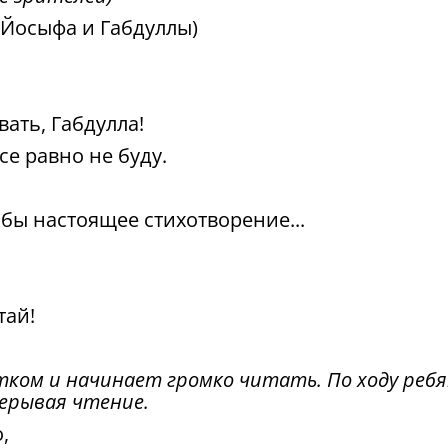
(Йосыфа и Габдуллы)
вать, Габдулла!
все равно не буду.
о бы настоящее стихотворение...
тай!
стком и начинает громко читать. По ходу реб
ерывая чтение.
,