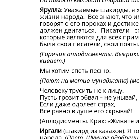
Ярулла
: Уважаемые шакирды, я 
жизни народа. Все знают, что и
говорят о его пороках и достиж
должен двигаться. Писатели с
которые являются для всех приме
были свои писатели, свои поэты
(Горячие аплодисменты. Выкрики
кивает.)
Мы хотим спеть песню.
(Поют на мотив мунаджата) (м
Человеку трусить не к лицу.
Пусть грозит обвал – не унывай,
Если даже одолеет страх,
Все равно в душе его скрывай!
(Аплодисменты. Крик: «Живите и 
Иргали
(шакирд из казахов): Я 
народа.
(Поет. Шумное одобрени