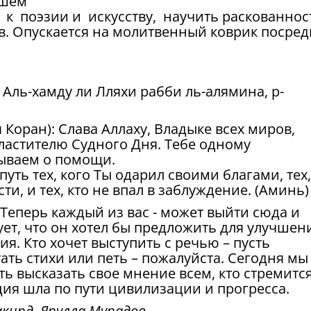
ашем
 поэзии и искусству, научить раскованнос
в. Опускается на молитвенный коврик посред
Аль-хамду ли Лляхи рабби ль-алямина, р-
Коран): Слава Аллаху, Владыке всех миров,
астителю Судного Дня. Тебе одному
зываем о помощи.
путь тех, кого Ты одарил своими благами, тех,
ти, и тех, кто не впал в заблуждение. (Аминь)
! Теперь каждый из вас - может выйти сюда и
нует, что он хотел бы предложить для улучшен
. Кто хочет выступить с речью – пусть
тать стихи или петь – пожалуйста. Сегодня мы
 высказать свое мнение всем, кто стремится
ция шла по пути цивилизации и прогресса.
кирд Ярулла Мурадов.