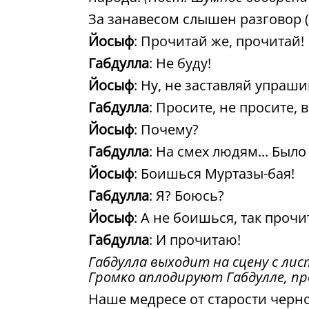
За занавесом слышен разговор 
Йосыф
: Прочитай же, прочитай!
Габдулла
: Не буду!
Йосыф
: Ну, не заставляй упраши
Габдулла
: Просите, не просите, 
Йосыф
: Почему?
Габдулла
: На смех людям... Был
Йосыф
: Боишься Муртазы-бая!
Габдулла
: Я? Боюсь?
Йосыф
: А не боишься, так прочи
Габдулла
: И прочитаю!
Габдулла выходит на сцену с ли
Громко аплодируют Габдулле, пр
Наше медресе от старости черно