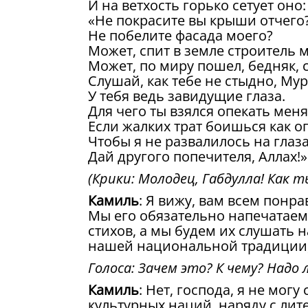
И на ветхость горько сетует оно:
«Не покрасите вы крыши отчего
Не побелите фасада моего?
Может, спит в земле строитель 
Может, по миру пошел, бедняк, 
Слушай, как тебе не стыдно, Мур
У тебя ведь завидущие глаза.
Для чего ты взялся опекать меня
Если жалких трат боишься как о
Чтобы я не развалилось на глаза
Дай другого попечителя, Аллах!»
(Крики: Молодец, Габдулла! Как т
Камиль
: Я вижу, вам всем понр
Мы его обязательно напечатаем 
стихов, а мы будем их слушать 
нашей национальной традиции, 
Голоса: Зачем это? К чему? Надо 
Камиль
: Нет, господа, я не могу
культурных наций, наряду с лите