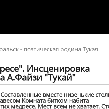
ральск - поэтическая родина Тукая
ресе". Инсценировка
а А.Файзи "Тукай"
 Составленные вместе низенькие стол
навесом Комната битком набита
их медресе. Мест всем не хватает. Ст