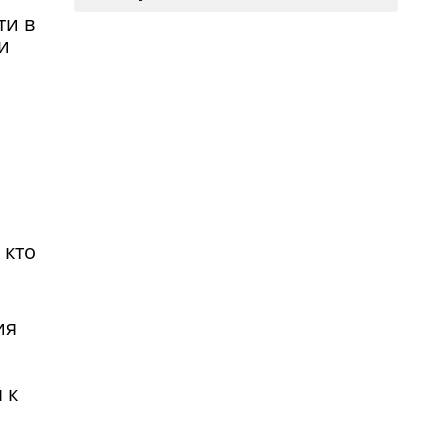
ти в
и
 кто
ия
 к