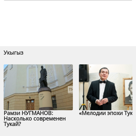
Укыгыз
Рамзи НУГМАНОВ:
«Мелодии эпохи Тука
Насколько современен
Тукай?