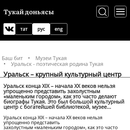
Тукай доньясы
тат
рус
eng
Баш бит
Музеи Тукая
Уральск - поэтическая родина Тукая
Уральск – крупный культурный центр
Уральск конца XIX – начала XX веков нельзя
упрощенно представить захолустным
«маленьким городом», как это часто делают
биографы Тукая. Это был большой культурный
центр с богатейшей библиотекой, музее...
Уральск конца XIX – начала XX веков нельзя
упрощенно представить
захолустным «маленьким городом», как это часто