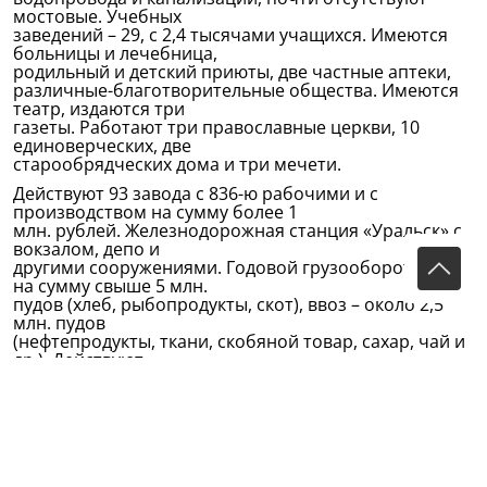
мостовые. Учебных
заведений – 29, с 2,4 тысячами учащихся. Имеются
больницы и лечебница,
родильный и детский приюты, две частные аптеки,
различные-благотворительные общества. Имеются
театр, издаются три
газеты. Работают три православные церкви, 10
единоверческих, две
старообрядческих дома и три мечети.
Действуют 93 завода с 836-ю рабочими и с
производством на сумму более 1
млн. рублей. Железнодорожная станция «Уральск» с
вокзалом, депо и
другими сооружениями. Годовой грузооборот: вывоз
на сумму свыше 5 млн.
пудов (хлеб, рыбопродукты, скот), ввоз – около 2,5
млн. пудов
(нефтепродукты, ткани, скобяной товар, сахар, чай и
др.). Действуют
Уральские отделения Госбанка, Русского торгово-
промышленного
коммерческого банка, несколько страховых и
транспортных контор.
(Из книги Л.И. Белого "Яицкий городок - Уральск за 400
лет. Историческая хроника (ХVI-ХХ века)", Уральск,