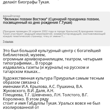
делают биографы Тукая.
вакыйгалар
"Великан поэзии Востока" (Сценарий праздника поэзии,
посвященный ко дню рождения Г.Тукая)
(Праздник проведен 26 апреля 2002 года в городе Уральске) В празднике поэзии
Тукая участвуют: ведущий мероприятия; комментатор-ведущий, озаглавливающий
каждую тематическую страницу; чтец от имени Т...
Тулырак
Это был большой культурный центр с богатейшей
библиотекой, музеем,
огромным архивохранилищем, театром, четырьмя
типографиями... В городе
издавались газеты (и журналы) на русском и
татарском языках...
Художественная культура Приуралья самым тесным
образом связана с
именами И.А. Крылова, А.С. Пушкина, В.А.
Жуковского, В.И. Даля, А.Н.
Плещеева, Т.Г. Шевченко, Л.Н. Толстого, В.Г.
Короленко. В этом ряду
стоит и имя Габдуллы Тукая. Уральск вовсе не был
изолированной от