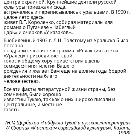
центра окраиной. Крупнейшие деятели русской
культуры приезжали сюда,
встречались и переписывались с уральцами. В 1900 г.
целое лето здесь
живет В.Г. Короленко, собирая материалы для
романа о Пугачеве «Набеглый
царь» и очерков «У казаков»...
В юбилейный 1903 г. Л.Н. Толстому из Уральска была
послана
поздравительная телеграмма: «Редакция газеты
«Уралец» присоединяет свой
голос к общему хору приветствия в день
семидесятипятилетия Вашего
рождения и желает Вам еще на долгие годы бодрой
деятельности на благо
человечества».
Все эти факты литературной жизни страны, без
сомнения, были хорошо
известны Тукаю, так как о них широко писали и
центральные, и местные
газеты.
(Н.М Щербаков «Габдулла Тукай и русская литература»
// Сборник «К истокам евразийской культуры», Казань,
1998)