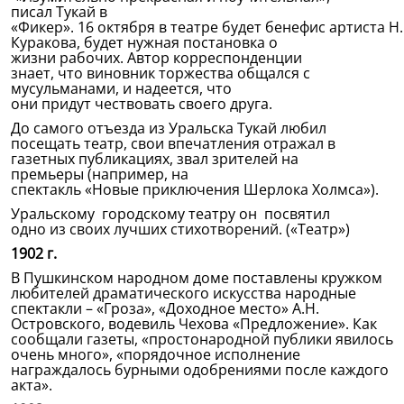
писал Тукай в
«Фикер». 16 октября в театре будет бенефис артиста Н
Куракова, будет нужная постановка о
жизни рабочих. Автор корреспонденции
знает, что виновник торжества общался с
мусульманами, и надеется, что
они придут чествовать своего друга.
До самого отъезда из Уральска Тукай любил
посещать театр, свои впечатления отражал в
газетных публикациях, звал зрителей на
премьеры (например, на
спектакль «Новые приключения Шерлока Холмса»).
Уральскому городскому театру он посвятил
одно из своих лучших стихотворений. («Театр»)
1902 г.
В Пушкинском народном доме поставлены кружком
любителей драматического искусства народные
спектакли – «Гроза», «Доходное место» А.Н.
Островского, водевиль Чехова «Предложение». Как
сообщали газеты, «простонародной публики явилось
очень много», «порядочное исполнение
награждалось бурными одобрениями после каждого
акта».