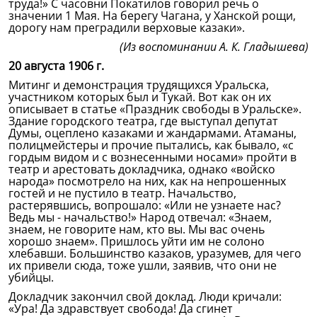
труда!» С часовни Покатилов говорил речь о
значении 1 Мая. На берегу Чагана, у Ханской рощи,
дорогу нам преградили верховые казаки».
(Из воспоминании А. К. Гладышева)
20 августа 1906 г.
Митинг и демонстрация трудящихся Уральска,
участником которых был и Тукай. Вот как он их
описывает в статье «Праздник свободы в Уральске».
Здание городского театра, где выступал депутат
Думы, оцеплено казаками и жандармами. Атаманы,
полицмейстеры и прочие пытались, как бывало, «с
гордым видом и с вознесенными носами» пройти в
театр и арестовать докладчика, однако «войско
народа» посмотрело на них, как на непрошенных
гостей и не пустило в театр. Начальство,
растерявшись, вопрошало: «Или не узнаете нас?
Ведь мы - начальство!» Народ отвечал: «Знаем,
знаем, не говорите нам, кто вы. Мы вас очень
хорошо знаем». Пришлось уйти им не солоно
хлебавши. Большинство казаков, уразумев, для чего
их привели сюда, тоже ушли, заявив, что они не
убийцы.
Докладчик закончил свой доклад. Люди кричали:
«Ура! Да здравствует свобода! Да сгинет