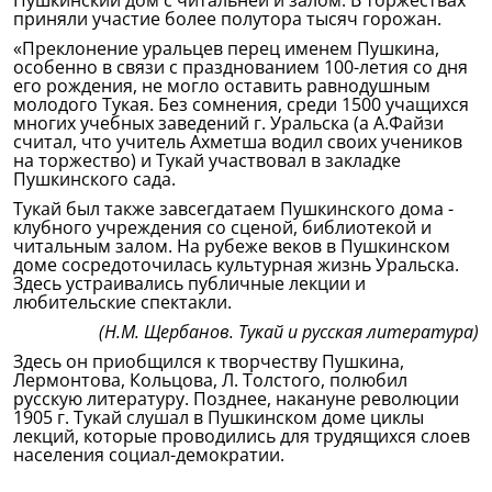
Пушкинский дом с читальней и залом. В торжествах
приняли участие более полутора тысяч горожан.
«Преклонение уральцев перец именем Пушкина,
особенно в связи с празднованием 100-летия со дня
его рождения, не могло оставить равнодушным
молодого Тукая. Без сомнения, среди 1500 учащихся
многих учебных заведений г. Уральска (а А.Файзи
считал, что учитель Ахметша водил своих учеников
на торжество) и Тукай участвовал в закладке
Пушкинского сада.
Тукай был также завсегдатаем Пушкинского дома -
клубного учреждения со сценой, библиотекой и
читальным залом. На рубеже веков в Пушкинском
доме сосредоточилась культурная жизнь Уральска.
Здесь устраивались публичные лекции и
любительские спектакли.
(Н.М. Щербанов. Тукай и русская литература)
Здесь он приобщился к творчеству Пушкина,
Лермонтова, Кольцова, Л. Толстого, полюбил
русскую литературу. Позднее, накануне революции
1905 г. Тукай слушал в Пушкинском доме циклы
лекций, которые проводились для трудящихся слоев
населения социал-демократии.