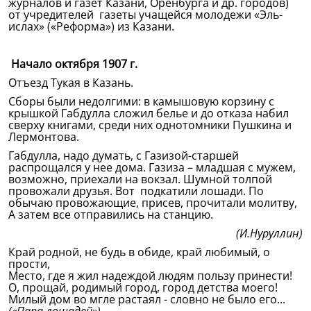
журналов и газет Казани, Оренбурга и др. городов)
от учредителей газеты учащейся молодежи «Эль-
ислах» («Реформа») из Казани.
Начало октября 1907 г.
Отъезд Тукая в Казань.
Сборы были недолгими: в камышовую корзину с
крышкой Габдулла сложил белье и до отказа набил
сверху книгами, среди них однотомники Пушкина и
Лермонтова.
Габдулла, надо думать, с Газизой-старшей
распрощался у нее дома. Газиза – младшая с мужем,
возможно, приехали на вокзал. Шумной толпой
провожали друзья. Вот подкатили лошади. По
обычаю провожающие, присев, прочитали молитву,
А затем все отправились на станцию.
(И.Нуруллин)
Край родной, не будь в обиде, край любимый, о
прости,
Место, где я жил надеждой людям пользу принести!
О, прощай, родимый город, город детства моего!
Милый дом во мгле растаял - словно не было его...