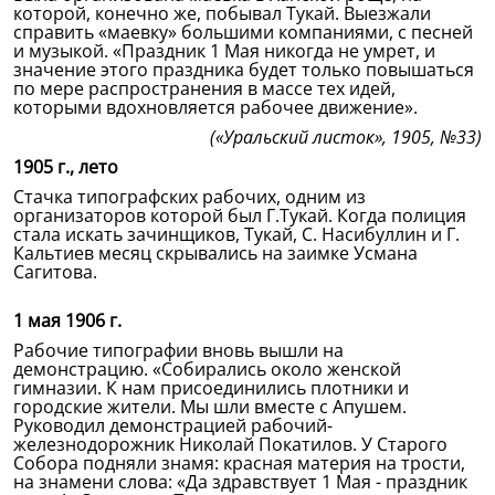
которой, конечно же, побывал Тукай. Выезжали
справить «маевку» большими компаниями, с песней
и музыкой. «Праздник 1 Мая никогда не умрет, и
значение этого праздника будет только повышаться
по мере распространения в массе тех идей,
которыми вдохновляется рабочее движение».
(«Уральский листок», 1905, №33)
1905 г., лето
Стачка типографских рабочих, одним из
организаторов которой был Г.Тукай. Когда полиция
стала искать зачинщиков, Тукай, С. Насибуллин и Г.
Кальтиев месяц скрывались на заимке Усмана
Сагитова.
1 мая 1906 г.
Рабочие типографии вновь вышли на
демонстрацию. «Собирались около женской
гимназии. К нам присоединились плотники и
городские жители. Мы шли вместе с Апушем.
Руководил демонстрацией рабочий-
железнодорожник Николай Покатилов. У Старого
Собора подняли знамя: красная материя на трости,
на знамени слова: «Да здравствует 1 Мая - праздник