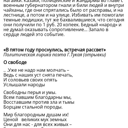
нагайки. Казаки, полицейские и жандармы во главе с
военным губернатором гнали и били людей и внутри
чайханы, где они спрятались было от расправы, и на
лестнице, а потом и на улице. Избивать им помогали
темные людишки, тут же бахвалившиеся, что сегодня
они получили по 1 руб. 20 копеек. Бедный «народ» и
не думал оказывать сопротивление... Запало в
сердце людей это событие.
«В пятом году проснулись, встречая рассвет»
Политическая лирика поэта Г.Тукая (отрывки)
О свободе
.. .Уже не надо нам молчать –
Ведь с наших уст снята печать,
И соловьев своих опять
Услышали народы
Свободны перья и умы.
Всем павшим благодарны мы,
Восставшим против зла и тьмы
Борцам стальной породы.
Мир благородным душам их!
Ценой великих мук земных
Они для нас - для всех живых –