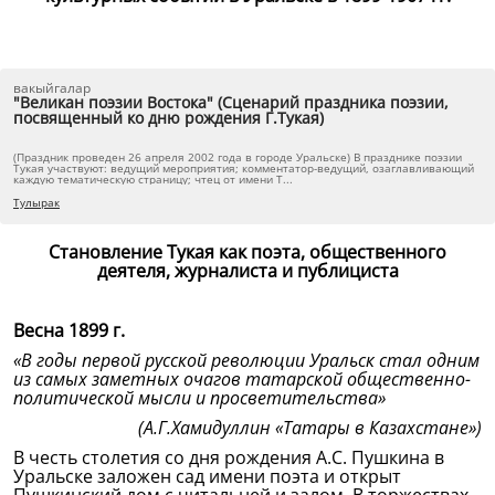
вакыйгалар
"Великан поэзии Востока" (Сценарий праздника поэзии,
посвященный ко дню рождения Г.Тукая)
(Праздник проведен 26 апреля 2002 года в городе Уральске) В празднике поэзии
Тукая участвуют: ведущий мероприятия; комментатор-ведущий, озаглавливающий
каждую тематическую страницу; чтец от имени Т...
Тулырак
Становление Тукая как поэта, общественного
деятеля, журналиста и публициста
Весна 1899 г.
«В годы первой русской революции Уральск стал одним
из самых заметных очагов татарской общественно-
политической мысли и просветительства»
(А.Г.Хамидуллин «Татары в Казахстане»)
В честь столетия со дня рождения А.С. Пушкина в
Уральске заложен сад имени поэта и открыт