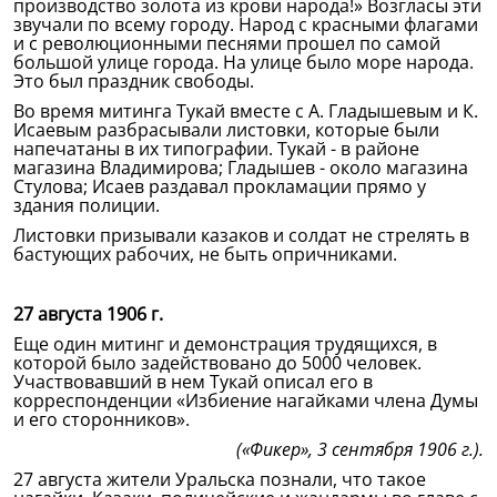
производство золота из крови народа!» Возгласы эти
звучали по всему городу. Народ с красными флагами
и с революционными песнями прошел по самой
большой улице города. На улице было море народа.
Это был праздник свободы.
Во время митинга Тукай вместе с А. Гладышевым и К.
Исаевым разбрасывали листовки, которые были
напечатаны в их типографии. Тукай - в районе
магазина Владимирова; Гладышев - около магазина
Стулова; Исаев раздавал прокламации прямо у
здания полиции.
Листовки призывали казаков и солдат не стрелять в
бастующих рабочих, не быть опричниками.
27 августа 1906 г.
Еще один митинг и демонстрация трудящихся, в
которой было задействовано до 5000 человек.
Участвовавший в нем Тукай описал его в
корреспонденции «Избиение нагайками члена Думы
и его сторонников».
(«Фикер», 3 сентября 1906 г.).
27 августа жители Уральска познали, что такое