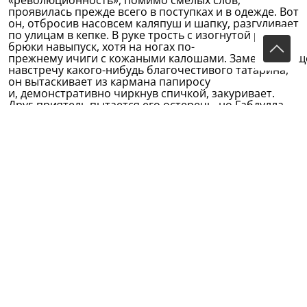
«революционность», помимо смелых слов,
проявилась прежде всего в поступках и в одежде. Вот
он, отбросив насовсем каляпуш и шапку, разгуливает
по улицам в кепке. В руке трость с изогнутой ручкой,
брюки навыпуск, хотя на ногах по-
прежнему ичиги с кожаными калошами. Заметив идущ
навстречу какого-нибудь благочестивого татарина,
он вытаскивает из кармана папиросу
и, демонстративно чиркнув спичкой, закуривает.
Друг-приятель пытается его остеречь, но Габдулла
лишь роняет сквозь зубы: «Пусть лавочник лопнет от
злости!»
Иногда он выходил на улицу даже в русском картузе,
в длинной холщевой рубахе и в лаптях. Это уже
скорее подражание Л.Толстому, некоторые
произведения которого Габдулла успел прочитать. О
личности великого писателя он много слышал и,
несомненно, был знаком с репродукцией картины,
где Л.Толстой изображен в крестьянской одежде, за
сохой.
(И.Нуруллин)
Работая позднее в типографии, Тукай часто играл в
бильярд; в магазине Епифанова покупал он
крендели-сушки, курил папиросы «Дюшес», но никто
не видел, чтобы он пил спиртные напитки.