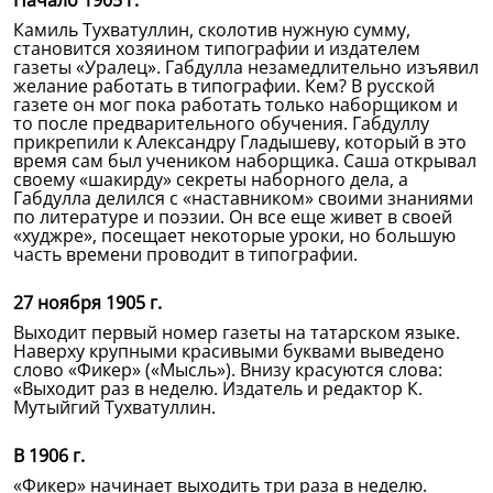
Начало 1905 г.
Камиль Тухватуллин, сколотив нужную сумму,
становится хозяином типографии и издателем
газеты «Уралец». Габдулла незамедлительно изъявил
желание работать в типографии. Кем? В русской
газете он мог пока работать только наборщиком и
то после предварительного обучения. Габдуллу
прикрепили к Александру Гладышеву, который в это
время сам был учеником наборщика. Саша открывал
своему «шакирду» секреты наборного дела, а
Габдулла делился с «наставником» своими знаниями
по литературе и поэзии. Он все еще живет в своей
«худжре», посещает некоторые уроки, но большую
часть времени проводит в типографии.
27 ноября 1905 г.
Выходит первый номер газеты на татарском языке.
Наверху крупными красивыми буквами выведено
слово «Фикер» («Мысль»). Внизу красуются слова:
«Выходит раз в неделю. Издатель и редактор К.
Мутыйгий Тухватуллин.
В 1906 г.
«Фикер» начинает выходить три раза в неделю.