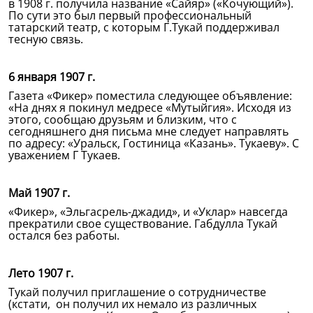
в 1908 г. получила название «Сайяр» («Кочующий»).
По сути это был первый профессиональный
татарский театр, с которым Г.Тукай поддерживал
тесную связь.
6 января 1907 г.
Газета «Фикер» поместила следующее объявление:
«На днях я покинул медресе «Мутыйгия». Исходя из
этого, сообщаю друзьям и близким, что с
сегодняшнего дня письма мне следует направлять
по адресу: «Уральск, Гостиница «Казань». Тукаеву». С
уважением Г Тукаев.
Май 1907 г.
«Фикер», «Эльгасрель-джадид», и «Уклар» навсегда
прекратили свое существование. Габдулла Тукай
остался без работы.
Лето 1907 г.
Тукай получил приглашение о сотрудничестве
(кстати, он получил их немало из различных