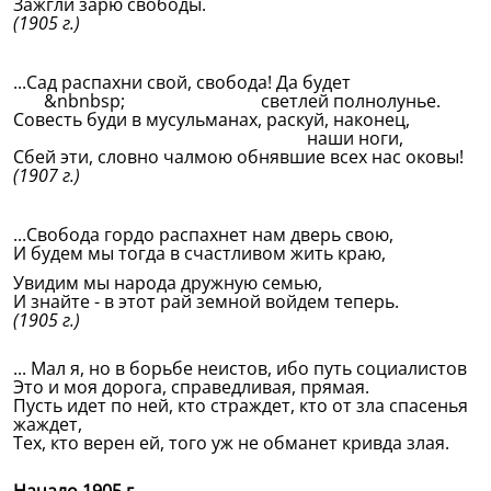
Зажгли зарю свободы.
(1905 г.)
...Сад распахни свой, свобода! Да будет
&nbnbsp; светлей полнолунье.
Совесть буди в мусульманах, раскуй, наконец,
наши ноги,
Сбей эти, словно чалмою обнявшие всех нас оковы!
(1907 г.)
...Свобода гордо распахнет нам дверь свою,
И будем мы тогда в счастливом жить краю,
Увидим мы народа дружную семью,
И знайте - в этот рай земной войдем теперь.
(1905 г.)
... Мал я, но в борьбе неистов, ибо путь социалистов
Это и моя дорога, справедливая, прямая.
Пусть идет по ней, кто страждет, кто от зла спасенья
жаждет,
Тех, кто верен ей, того уж не обманет кривда злая.