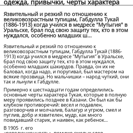
одежда, привычки, черты характера
Язвительный и резкий по отношению к
великовозрастным тупицам, Габдулла Тукай
(1886-1913) когда учился в медресе "Мутыгия" в
Уральске, брал под свою защиту тех, кто в этом
нуждался, особенно младших ш...
Язвительный и резкий по отношению к
великовозрастным тупицам, Габдулла Тукай (1886-
1913) когда учился в медресе "Мутыгия" в Уральске,
брал под свою защиту тех, кто в этом нуждался,
особенно младших шакирдов. Правда, он их не
баловал, когда надо, и поругивал, был мастером на
всякие прозвища. Но мальчишки – народ чуткий, они
так и льнули к Габдулле.
Примерно к шестнадцати годам определились
основные черты характера Тукая, которые в полную
меру проявились позднее в Казани. Он был как бы
клубком противоречий: весел и подавлен,
разговорчив и молчалив, балагур и угрюм, смел и
пуглив, добр и язвителен, мудр, как много
повидавший старик, и наивен, как ребенок...
В 1905 г. его