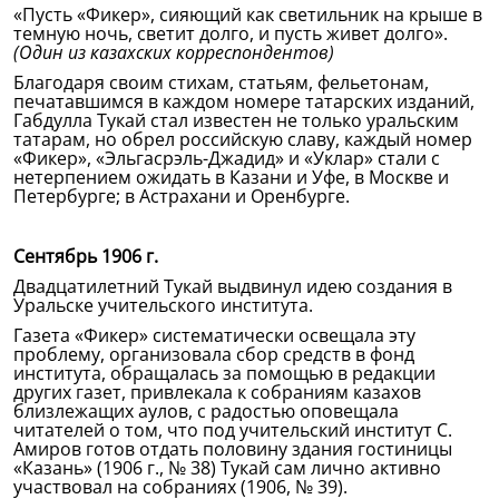
«Пусть «Фикер», сияющий как светильник на крыше в
темную ночь, светит долго, и пусть живет долго».
(Один из казахских корреспондентов)
Благодаря своим стихам, статьям, фельетонам,
печатавшимся в каждом номере татарских изданий,
Габдулла Тукай стал известен не только уральским
татарам, но обрел российскую славу, каждый номер
«Фикер», «Эльгасрэль-Джадид» и «Уклар» стали с
нетерпением ожидать в Казани и Уфе, в Москве и
Петербурге; в Астрахани и Оренбурге.
Сентябрь 1906 г.
Двадцатилетний Тукай выдвинул идею создания в
Уральске учительского института.
Газета «Фикер» систематически освещала эту
проблему, организовала сбор средств в фонд
института, обращалась за помощью в редакции
других газет, привлекала к собраниям казахов
близлежащих аулов, с радостью оповещала
читателей о том, что под учительский институт С.
Амиров готов отдать половину здания гостиницы
«Казань» (1906 г., № 38) Тукай сам лично активно
участвовал на собраниях (1906, № 39).