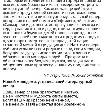
«Молодые интеллигенты нашего города впервые за
всю историю Уральска имеют намерение устроить
литературный вечер. Как освежающе действует
дыхание предутренней свежести на истомленную
зноем степь, так и литературно-музыкальный вечер,
воскресив в нашей памяти «Тефкилев», «Аллюки»,
«Сакмар су» и др. песни, исторгнувшиеся некогда из
сердец наших отцов и дедов, оживит в душах наших
нынешних и будущих детей новое, возрожденное
чувство своей принадлежности к родному народу и
одухотворит омертвелые сердца детей нации
страстной мечтой о грядущих днях. На этом вечере
публика услышит свои родные песни, свои мелодии,
берущие за душу, в исполнении талантливых и
образованных молодых людей. ...Прекрасна и
обязательно необходима музыка, зовущая нас к
общественному прогрессу, к нашему продвижению
вперед.
(«Фикер», 1906, № 39-22 октября)
Нашей молодежи, устраивавшей литературный
вечер
...Ваш вечер славен зрелостью и честью,
В нем чистота и мудрость слиты вместе,
Богат ваш мир красою неизменной,
Не в нем ли завязь счастья всей Вселенной?