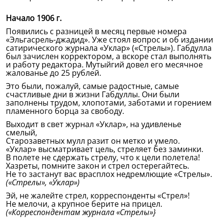
Начало 1906 г.
Появились с разницей в месяц первые номера
«Эльгасрель-джадид». Уже стоял вопрос и об издании
сатирического журнала «Уклар» («Стрелы»). Габдулла
был зачислен корректором, а вскоре стал выполнять
и работу редактора. Мутыйгий довел его месячное
жалованье до 25 рублей.
Это были, пожалуй, самые радостные, самые
счастливые дни в жизни Габдуллы. Они были
заполнены трудом, хлопотами, заботами и горением
пламенного борца за свободу.
Выходит в свет журнал «Уклар», на удивленье
смелый,
Старозаветных мулл разит он метко и умело.
«Уклар» высматривает цель, стреляет без заминки.
В полете не сдержать стрелу, что к цели полетела!
Хазреты, помните закон и стрел остерегайтесь.
Не то застанут вас врасплох недремлющие «Стрелы».
(«Стрелы», «Уклар»)
Эй, не жалейте стрел, корреспонденты «Стрел»!
Не мелочи, а крупное берите на прицел.
(«Корреспондентам журнала «Стрелы»}