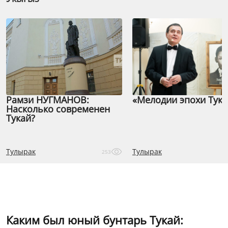
Рамзи НУГМАНОВ:
«Мелодии эпохи Тука
Насколько современен
Тукай?
Тулырак
Тулырак
253
Каким был юный бунтарь Тукай: