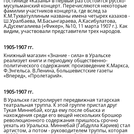
гостинице «Казань» в первый раз состоится русско-
мусульманский концерт. Перечисляются некоторые
фамилии участников концерта, где вслед за
К.М.Тухватуллиным названы имена четырех казахов -
Ш.Уралбаева, М.Басынгараева, А.Касибулатова,
А.Дусемгалиева («Фикер», №10, 11 марта 1907 г.). Как
видим, участвовали представители трех народов.
1905-1907 гг.
Книжный магазин «Знание - сила» в Уральске
реализует книги и периодику общественно-
политического содержания: произведение К.Маркса,
Ф.Энгельса. В.Ленина, большевистские газеты
«Вперед», «Пролетарий».
1905-1907 гг.
В Уральске гастролирует передвижная татарская
театральная труппа. К этой группе пристал друг
Тукая Миннебай, когда ему после обыска и
нахождения среди его вещей нескольких брошюр
революционного содержания пришлось срочно
уехать из Уральска. Миннебай (Габдулла Кариев) стал
артистом, а потом - руководителем труппы, которая