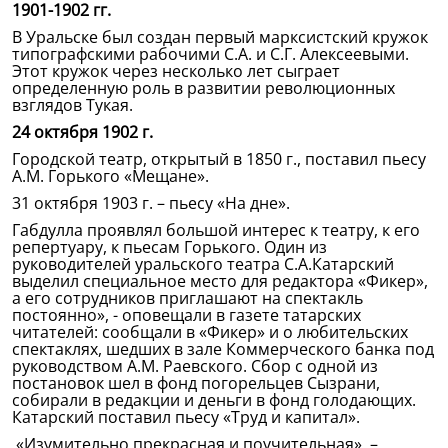
1901-1902 гг.
В Уральске был создан первый марксистский кружок
типографскими рабочими С.А. и С.Г. Алексеевыми.
Этот кружок через несколько лет сыграет
определенную роль в развитии революционных
взглядов Тукая.
24 октября 1902 г.
Городской театр, открытый в 1850 г., поставил пьесу
А.М. Горького «Мещане».
31 октября 1903 г. – пьесу «На дне».
Габдулла проявлял большой интерес к театру, к его
репертуару, к пьесам Горького. Один из
руководителей уральского театра С.А.Катарский
выделил специальное место для редактора «Фикер»,
а его сотрудников приглашают на спектакль
постоянно», - оповещали в газете татарских
читателей: сообщали в «Фикер» и о любительских
спектаклях, шедших в зале Коммерческого банка под
руководством А.М. Раевского. Сбор с одной из
постановок шел в фонд погорельцев Сызрани,
собирали в редакции и деньги в фонд голодающих.
Катарский поставил пьесу «Труд и капитал».
«Изумительно прекрасная и поучительная», –