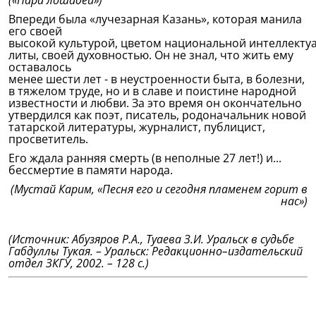
(«Пара лошадей»)
Впереди была «лучезарная Казань», которая манила
его своей
высокой культурой, цветом национальной интеллекту
литы, своей духовностью. Он не знал, что жить ему
оставалось
менее шести лет - в неустроенности быта, в болезни,
в тяжелом труде, но и в славе и поистине народной
известности и любви. За это время он окончательно
утвердился как поэт, писатель, родоначальник новой
татарской литературы, журналист, публицист,
просветитель.
Его ждала ранняя смерть (в неполные 27 лет!) и...
бессмертие в памяти народа.
(Мустай Карим, «Песня его и сегодня пламенем горит в
нас»)
(Источник: Абузяров Р.А., Туаева З.И. Уральск в судьбе
Габдуллы Тукая. – Уральск: Редакционно–издательский
отдел ЗКГУ, 2002. – 128 с.)