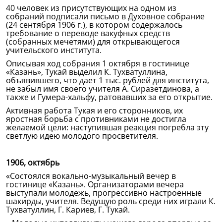
40 человек из присутствующих на одном из
собраний подписали письмо в Духовное собрание
(24 сентября 1906 г.), в котором содержалось
требование о переводе вакуфных средств
(собранных мечетями) для открывающегося
учительского института.
Описывая ход собрания 1 октября в гостинице
«Казань», Тукай выделил К. Тухватуллина,
объявившего, что дает 1 тыс. рублей для института,
не забыл имя своего учителя А. Сиразетдинова, а
также и Гумера-хальфу, ратовавших за его открытие.
Активная работа Тукая и его сторонников, их
яростная борьба с противниками не достигла
желаемой цели: наступившая реакция погребла эту
светлую идею молодого просветителя.
1906, октябрь
«Состоялся вокально-музыкальный вечер в
гостинице «Казань». Организаторами вечера
выступали молодежь, прогрессивно настроенные
шакирды, учителя. Ведущую роль среди них играли К.
Тухватуллин, Г. Кариев, Г. Тукай.