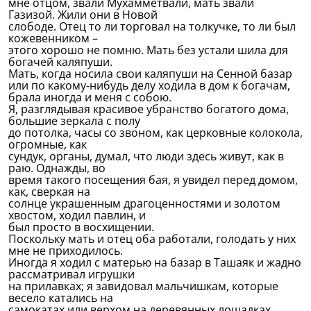
мне отцом, звали Мухамметвали, мать звали
Газизой. Жили они в Новой
слободе. Отец то ли торговал на толкучке, то ли был
кожевенником –
этого хорошо не помню. Мать без устали шила для
богачей каляпуши.
Мать, когда носила свои каляпуши на Сенной базар
или по какому-нибудь делу ходила в дом к богачам,
брала иногда и меня с собою.
Я, разглядывая красивое убранство богатого дома,
большие зеркала с полу
до потолка, часы со звоном, как церковные колокола,
огромные, как
сундук, органы, думал, что люди здесь живут, как в
раю. Однажды, во
время такого посещения бая, я увидел перед домом,
как, сверкая на
солнце украшенным драгоценностями и золотом
хвостом, ходил павлин, и
был просто в восхищении.
Поскольку мать и отец оба работали, голодать у них
мне не приходилось.
Иногда я ходил с матерью на базар в Ташаяк и жадно
рассматривал игрушки
на прилавках; я завидовал мальчишкам, которые
весело катались на
самокатах или верхом на деревянных лошадках.