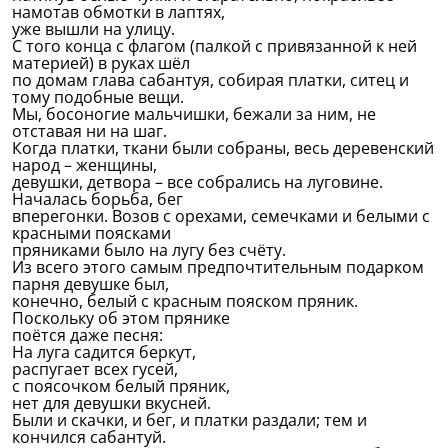
намотав обмотки в лаптях,
уже вышли на улицу.
С того конца с флагом (палкой с привязанной к ней
материей) в руках шёл
по домам глава сабантуя, собирая платки, ситец и
тому подобные вещи.
Мы, босоногие мальчишки, бежали за ним, не
отставая ни на шаг.
Когда платки, ткани были собраны, весь деревенский
народ – женщины,
девушки, детвора – все собрались на луговине.
Началась борьба, бег
вперегонки. Возов с орехами, семечками и белыми с
красными поясками
пряниками было на лугу без счёту.
Из всего этого самым предпочтительным подарком
парня девушке был,
конечно, белый с красным пояском пряник.
Поскольку об этом прянике
поётся даже песня:
На луга садится беркут,
распугает всех гусей,
с поясочком белый пряник,
нет для девушки вкусней.
Были и скачки, и бег, и платки раздали; тем и
кончился сабантуй.