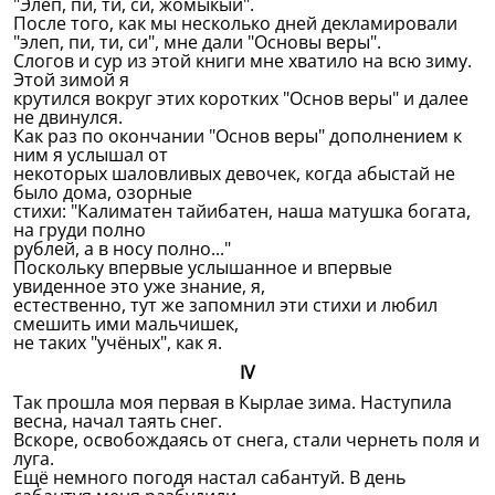
"Элеп, пи, ти, си, жомыкый".
После того, как мы несколько дней декламировали
"элеп, пи, ти, си", мне дали "Основы веры".
Слогов и сур из этой книги мне хватило на всю зиму.
Этой зимой я
крутился вокруг этих коротких "Основ веры" и далее
не двинулся.
Как раз по окончании "Основ веры" дополнением к
ним я услышал от
некоторых шаловливых девочек, когда абыстай не
было дома, озорные
стихи: "Калиматен тайибатен, наша матушка богата,
на груди полно
рублей, а в носу полно..."
Поскольку впервые услышанное и впервые
увиденное это уже знание, я,
естественно, тут же запомнил эти стихи и любил
смешить ими мальчишек,
не таких "учёных", как я.
IV
Так прошла моя первая в Кырлае зима. Наступила
весна, начал таять снег.
Вскоре, освобождаясь от снега, стали чернеть поля и
луга.
Ещё немного погодя настал сабантуй. В день