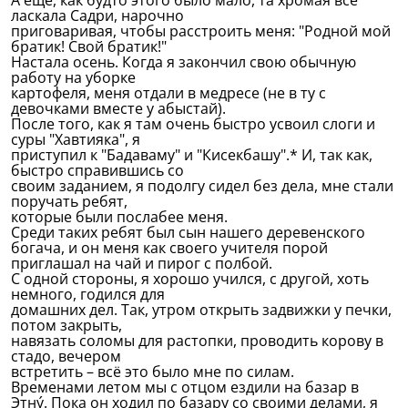
А ещё, как будто этого было мало, та хромая всё
ласкала Садри, нарочно
приговаривая, чтобы расстроить меня: "Родной мой
братик! Свой братик!"
Настала осень. Когда я закончил свою обычную
работу на уборке
картофеля, меня отдали в медресе (не в ту с
девочками вместе у абыстай).
После того, как я там очень быстро усвоил слоги и
суры "Хавтияка", я
приступил к "Бадаваму" и "Кисекбашу".* И, так как,
быстро справившись со
своим заданием, я подолгу сидел без дела, мне стали
поручать ребят,
которые были послабее меня.
Среди таких ребят был сын нашего деревенского
богача, и он меня как своего учителя порой
приглашал на чай и пирог с полбой.
С одной стороны, я хорошо учился, с другой, хоть
немного, годился для
домашних дел. Так, утром открыть задвижки у печки,
потом закрыть,
навязать соломы для растопки, проводить корову в
стадо, вечером
встретить – всё это было мне по силам.
Временами летом мы с отцом ездили на базар в
Этнý. Пока он ходил по базару со своими делами, я