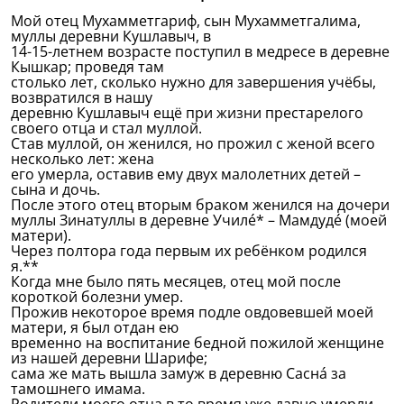
Мой отец Мухамметгариф, сын Мухамметгалима,
муллы деревни Кушлавыч, в
14-15-летнем возрасте поступил в медресе в деревне
Кышкар; проведя там
столько лет, сколько нужно для завершения учёбы,
возвратился в нашу
деревню Кушлавыч ещё при жизни престарелого
своего отца и стал муллой.
Став муллой, он женился, но прожил с женой всего
несколько лет: жена
его умерла, оставив ему двух малолетних детей –
сына и дочь.
После этого отец вторым браком женился на дочери
муллы Зинатуллы в деревне Училé* – Мамдудé (моей
матери).
Через полтора года первым их ребёнком родился
я.**
Когда мне было пять месяцев, отец мой после
короткой болезни умер.
Прожив некоторое время подле овдовевшей моей
матери, я был отдан ею
временно на воспитание бедной пожилой женщине
из нашей деревни Шарифе;
сама же мать вышла замуж в деревню Саснá за
тамошнего имама.