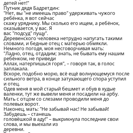
детей нет!"
Путник дядя Бадретдин:
"Нет, вы "не имеешь право" удерживать чужого
ребёнка, я вот сейчас
скажу уряднику. Мы сколько его ищем, а ребёнок,
оказывается, у вас. Я
вас "подсуд" пущу".
Деревенского человека нетрудно напугать такими
словами, и бедные отец с матерью обмякли.
Немного погодя, моя несговорчивая мать:
"Ладно, отец, отдадим; знать, не бывать ему нашим
ребёнком, не приведи
Аллах, натерпишься горя", – говоря так, в голос
заплакала.
Вскоре, подобно морю, всё ещё волнующемуся после
сильного ветра, в конце затухающего спора уступил
и отец.
Одев меня в мой старый бешмет и обув в худые
валенки, тут же вывели меня и посадили на арбу.
Мать с отцом со слезами проводили меня до
полевых ворот.
Наконец, мать: "Не забывай нас! Не забывай!
Забудешь – станешь
головёшкой в аду!" – выкрикнула последние свои
слова, и мы выехали из
деревни.