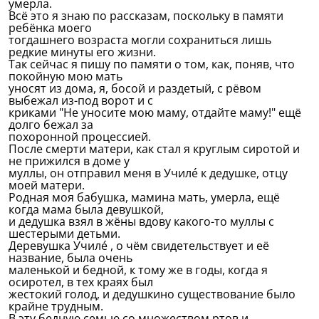
умерла.
Всё это я знаю по рассказам, поскольку в памяти
ребёнка моего
тогдашнего возраста могли сохраниться лишь
редкие минуты его жизни.
Так сейчас я пишу по памяти о том, как, поняв, что
покойную мою мать
уносят из дома, я, босой и раздетый, с рёвом
выбежал из-под ворот и с
криками "Не уносите мою маму, отдайте маму!" ещё
долго бежал за
похоронной процессией.
После смерти матери, как стал я круглым сиротой и
не прижился в доме у
муллы, он отправил меня в Училé к дедушке, отцу
моей матери.
Родная моя бабушка, мамина мать, умерла, ещё
когда мама была девушкой,
и дедушка взял в жёны вдову какого-то муллы с
шестерыми детьми.
Деревушка Училé , о чём свидетельствует и её
название, была очень
маленькой и бедной, к тому же в годы, когда я
осиротел, в тех краях был
жестокий голод, и дедушкино существование было
крайне трудным.
В эту бедную семью со множеством ртов и