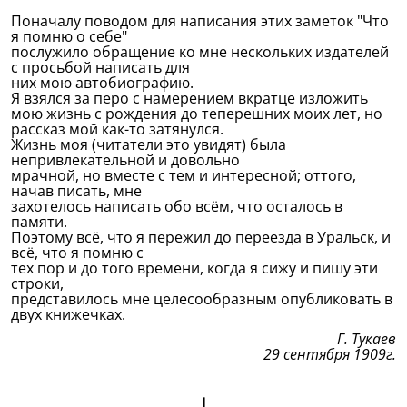
Поначалу поводом для написания этих заметок "Что
я помню о себе"
послужило обращение ко мне нескольких издателей
с просьбой написать для
них мою автобиографию.
Я взялся за перо с намерением вкратце изложить
мою жизнь с рождения до теперешних моих лет, но
рассказ мой как-то затянулся.
Жизнь моя (читатели это увидят) была
непривлекательной и довольно
мрачной, но вместе с тем и интересной; оттого,
начав писать, мне
захотелось написать обо всём, что осталось в
памяти.
Поэтому всё, что я пережил до переезда в Уральск, и
всё, что я помню с
тех пор и до того времени, когда я сижу и пишу эти
строки,
представилось мне целесообразным опубликовать в
двух книжечках.
Г. Тукаев
29 сентября 1909г.
I