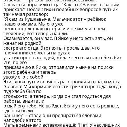
Слова эти поразили отца: "Как это? Зачем ты за ним
приехал?" После этих и подобных вопросов путник
так начал разговор:
"Я сам из Кушлавыча. Мальчик этот – ребёнок
нашего имама. Мы его уже
несколько лет как потеряли и не имели о нём
сведений; вот теперь нашли.
Оказывается, он у вас. В Яике у него есть зять, он
женат на родной
сестре его отца. Этот зять, прослышав, что
племянник его жены на руках
у таких простых людей, желает его взять к себе в Яик.
И я, по его
приказанию в Яике, отправился нынче на поиски
этого ребёнка и теперь
увожу его с собой."
Эти слова путника очень расстроили и отца, и мать:
"Славно! Мы кормили его эти три-четыре года, когда
пуд хлеба был по
столько-то, а теперь, когда он стал годиться для
работы, видите ли,
отдай его тебе. Не выйдет. Если у него есть родные,
где они были
раньше?" – стали они препираться словами
наподобие этого.
Мать временами вставляла ещё: "Нет! У нас лишних