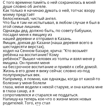
С того времени память о ней сохранилась в моей
душе словно об ангеле.
Как только я начинаю думать о ней, тотчас взору
моему предстаёт
белоснежный, чистый ангел.
Что бы я там ни испытывал, в любом случае я был в
этой семье лишним.
Однажды дед, должно быть, по совету бабушки,
посадил меня к ямщику из
нашей деревни и отправил в Казань.
Ямщик, доехав до Казани (наша деревня всего в
шестидесяти верстах),
ходил на Сенном базаре, крича: "Кто возьмёт
ребёнка на воспитание? Кому
ребёнок?" Вышел человек из толпы и взял меня у
ямщика. Он принял меня
на бессрочное воспитание и привёл к себе домой.
Жизнь в его доме я вижу сейчас словно из-под
полуприкрытых век.
Например, я помню, как однажды, когда от какой-то
болезни у меня болели
глаза, меня водили к некой старухе, и она капала мне
в глаза сахар, а я
сопротивлялся и старался не поддаться.
Напишу-ка теперь кое-что о жизни моих новых
родителей. Того, кто стал