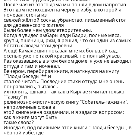
После чая из этого дома мы пошли в дом напротив.
Этот дом не походил на чёрную избу, в которой я
ночевал: стены из
свежей жёлтой сосны, убранство, письменный стол
для деревенского жителя
были более чем удовлетворительны.
Когда я увидел амбары дяди Бадри, полные мяса,
крупы, пшеницы, ржи, я решил, что он один из самых
богатых людей этой деревни.
А ещё Камалетдин показал мне их большой сад,
осенью уже не такой красивый, но полный ульев.
Раз оказавшись в этом белом доме, я уже не выходил
оттуда и там и ночевал.
Вечером, перебирая книги, я наткнулся на книгу
"Плоды беседы"** и
стал её читать. Последние стихи оттуда мне очень
понравились, пытаюсь
их понять, однако, так как в Кырлае я читал только
"Газизу" и
религиозно-мистическую книгу "Собатель-гажизни",
неприличные слова в
этой книге меня озадачили, и я задался вопросом:
как в книге могут быть
такие слова?
Иногда я, под влиянием этой книги "Плоды беседы", в
чёрной избе, где