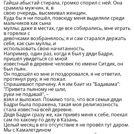
Гайша абыстай стирала, громко спорил с ней. Она
срамила мужчин, я, в
свою очередь, высмеивал женщин.
Куда бы я ни пошёл, повсюду меня выделяли среди
мальчиков как сына
муллы; даже в местах, где все собирались, мне играть
в горелки с
девочками возбранялось; я и сам старался держать
себя, как сын муллы, и
использовать свою начитанность.
Например, один раз, когда я был у дяди Бадри,
пришёл увидеться со мной
известный в деревне человек по имени Ситдик, он
был пьян.
Он подошёл ко мне и поздоровался, я не ответил,
протянул руку, я не пожал.
Спрашивают причину. А я им баит из "Бадавама":
"Привета пьяному не шли,
руки не подавай", –
взял и выложил. Помимо того, что вся семья дяди
Бадри была поражена, такая моя религиозность
стала известна всей деревне.
Дядя Бадри сразу же, как привёз меня к себе, поехал
сам по какому-то делу в Казань.
Целый месяц в его отсутствие я не провёл тут даром.
Мы с Камалетдином