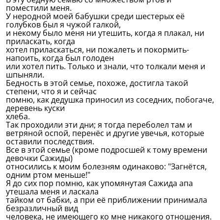
поместили меня.
У неродной моей бабушки среди шестерых её
голубков был я чужой галкой,
и некому было меня ни утешить, когда я плакал, ни
приласкать, когда
хотел приласкаться, ни пожалеть и покормить-
напоить, когда был голоден
или хотел пить. Только и знали, что толкали меня и
шпыняли.
Бедность в этой семье, похоже, достигла такой
степени, что я и сейчас
помню, как дедушка приносил из соседних, побогаче,
деревень куски
хлеба.
Так проходили эти дни; я тогда переболел там и
ветряной оспой, перенёс и другие увечья, которые
оставили последствия.
Все в этой семье (кроме подросшей к тому времени
девочки Сажиды)
относились к моим болезням одинаково: "Загнётся,
одним ртом меньше!"
Я до сих пор помню, как упомянутая Сажида апа
утешала меня и ласкала
тайком от бабки, а при её приближении принимала
безразличный вид
человека, не имеющего ко мне никакого отношения.