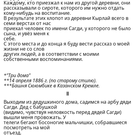
Каждому, кто приезжал к нам из другой деревни, они
рассказывали о сироте, которого им нужно отдать
кому-нибудь на воспитание.
В результате этих хлопот из деревни Кырлай всего в
семи верстах от нас
приехал человек по имени Сагди, у которого не было
сына, и увёз меня к
себе.
С этого места и до конца я буду вести рассказ о моей
жизни не со слов
других людей, а в соответствии с моими
собственными воспоминаниями.
*"Три дома"
**14 апреля 1886 г. (по старому стилю).
***Башня Сююмбике в Казанском Кремле.
II
Выходим из дедушкиного дома, садимся на арбу дяди
Сагди. Дед с бабушкой
(видимо, чувствуя неловкость перед дядей Сагди)
вышли меня провожать. У
телеги бегают босоногие мальчишки, собравшиеся
посмотреть на мой
отъезд.