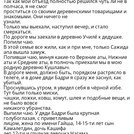
Так как мой отъезд полностью решился чуть ли не в
полчаса, я не смог
проститься со своими деревенскими товарищами и
знакомыми. Они ничего не
узнали.
Только мы выехали, наступил вечер, и стало
смеркаться.
По дороге мы заехали в деревню Училé к дедушке.
Попили чаю.
В этой семье все жили, как и при мне, только Сажида
апа вышла замуж.
Попивши чаю, минуя какие-то Верхние аты, Нижние
аты и Средние аты, в полночь приехали мы в мою
родную деревню Кушлавыч.
В дороге меня, должно быть, порядком растрясло в
телеге, и в доме дяди Бадри я сразу же заснул, как
убитый.
Проснувшись утром, я увидел себя в чёрной избе.
Тут были только миски,
чашки, ложки, ковш, хомут, шлея и подобные вещи, и
не было вовсе
никакого убранства.
Выпили чаю. У дяди Бадри была крупная
голубоглазая, с приветливым
лицом, жена по имени Гайша, 14-15-ти лет сын
Камалетдин, дочь Кашифа
лет 12-ти и грудная девочка Нагима.