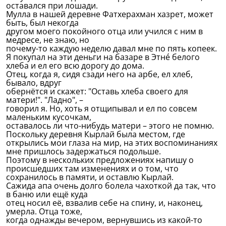
оставался при лошади.
Мулла в нашей деревне Фатхерахман хазрет, может
быть, был некогда
другом моего покойного отца или учился с ним в
медресе, не знаю, но
почему-то каждую неделю давал мне по пять копеек.
Я покупал на эти деньги на базаре в Этнé белого
хлеба и ел его всю дорогу до дома.
Отец, когда я, сидя сзади него на арбе, ел хлеб,
бывало, вдруг
обернётся и скажет: "Оставь хлеба своего для
матери!". "Ладно", –
говорил я. Но, хоть я отщипывал и ел по совсем
маленьким кусочкам,
оставалось ли что-нибудь матери – этого не помню.
Поскольку деревня Кырлай была местом, где
открылись мои глаза на мир, на этих воспоминаниях
мне пришлось задержаться подольше.
Поэтому в нескольких предложениях напишу о
происшедших там изменениях и о том, что
сохранилось в памяти, и оставлю Кырлай.
Сажида апа очень долго болела чахоткой да так, что
в баню или ещё куда
отец носил её, взвалив себе на спину, и, наконец,
умерла. Отца тоже,
когда однажды вечером, вернувшись из какой-то