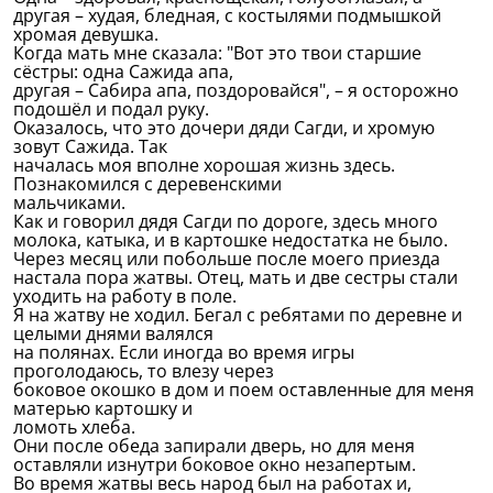
другая – худая, бледная, с костылями подмышкой
хромая девушка.
Когда мать мне сказала: "Вот это твои старшие
сёстры: одна Сажида апа,
другая – Сабира апа, поздоровайся", – я осторожно
подошёл и подал руку.
Оказалось, что это дочери дяди Сагди, и хромую
зовут Сажида. Так
началась моя вполне хорошая жизнь здесь.
Познакомился с деревенскими
мальчиками.
Как и говорил дядя Сагди по дороге, здесь много
молока, катыка, и в картошке недостатка не было.
Через месяц или побольше после моего приезда
настала пора жатвы. Отец, мать и две сестры стали
уходить на работу в поле.
Я на жатву не ходил. Бегал с ребятами по деревне и
целыми днями валялся
на полянах. Если иногда во время игры
проголодаюсь, то влезу через
боковое окошко в дом и поем оставленные для меня
матерью картошку и
ломоть хлеба.
Они после обеда запирали дверь, но для меня
оставляли изнутри боковое окно незапертым.
Во время жатвы весь народ был на работах и,