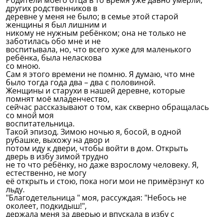
Родители моего отца в то время уже давно умерли,
других родственников в
деревне у меня не было; в семье этой старой
женщины я был лишним и
никому не нужным ребёнком; она не только не
заботилась обо мне и не
воспитывала, но, что всего хуже для маленького
ребёнка, была неласкова
со мною.
Сам я этого времени не помню. Я думаю, что мне
было тогда года два – два с половиной.
Женщины и старухи в нашей деревне, которые
помнят моё младенчество,
сейчас рассказывают о том, как скверно обращалась
со мной моя
воспитательница.
Такой эпизод. Зимою ночью я, босой, в одной
рубашке, выхожу на двор и
потом иду к двери, чтобы войти в дом. Открыть
дверь в избу зимой трудно
не то что ребёнку, но даже взрослому человеку. Я,
естественно, не могу
её открыть и стою, пока ноги мои не примёрзнут ко
льду.
"Благодетельница " моя, рассуждая: "Небось не
околеет, подкидыш!",
держала меня за дверью и впускала в избу с