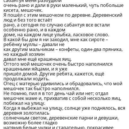
сабантуя меня разбудили
очень рано и дали в руки маленький, чуть побольше
кисета, мешочек.
Я пошёл с этим мешочком по деревне. Деревенский
люд и без того встаёт
рано, а сегодня по случаю сабантуя все встали
особенно рано, и в каждом
доме, на каждом лице улыбка, ласковое слово.
В какой бы дом я ни заходил, мне как сироте –
ребёнку муллы – давали не
как другим мальчикам – конфеты, один-два пряника,
но каждый хозяин
давал мне ещё крашеных яиц.
Оттого мой мешочек очень быстро наполнился
крашеными яйцами, и я уже
пришёл домой. Другие ребята, кажется, ещё
продолжали ходить.
Отец с матерью удивились и обрадовались, что мой
мешочек так быстро наполнился.
Не помню, пил я в тот день чай или нет; отдал
мешочек маме и, прихватив с собой несколько яиц,
побежал на улицу.
Когда я выбежал на улицу, солнце уже поднялось, вся
деревня золотилась
солнечным светом, деревенские парни и девушки,
возможно более гладко
натянув белые чулки и старательно, покрасивее