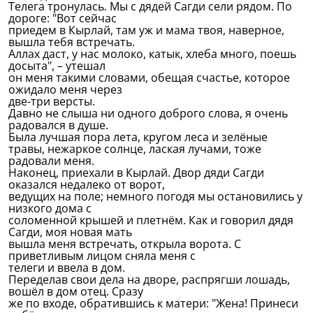
Телега тронулась. Мы с дядей Сагди сели рядом. По
дороге: "Вот сейчас
приедем в Кырлай, там уж и мама твоя, наверное,
вышла тебя встречать.
Аллах даст, у нас молоко, катык, хлеба много, поешь
досыта", – утешал
он меня такими словами, обещая счастье, которое
ожидало меня через
две-три версты.
Давно не слыша ни одного доброго слова, я очень
радовался в душе.
Была лучшая пора лета, кругом леса и зелёные
травы, нежаркое солнце, лаская лучами, тоже
радовали меня.
Наконец, приехали в Кырлай. Двор дяди Сагди
оказался недалеко от ворот,
ведущих на поле; немного погодя мы остановились у
низкого дома с
соломенной крышей и плетнём. Как и говорил дядя
Сагди, моя новая мать
вышла меня встречать, открыла ворота. С
приветливым лицом сняла меня с
телеги и ввела в дом.
Переделав свои дела на дворе, распрягши лошадь,
вошёл в дом отец. Сразу
же по входе, обратившись к матери: "Жена! Принеси