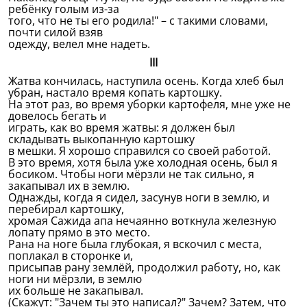
ребёнку голым из-за
того, что не ты его родила!" – с такими словами,
почти силой взяв
одежду, велел мне надеть.
III
Жатва кончилась, наступила осень. Когда хлеб был
убран, настало время копать картошку.
На этот раз, во время уборки картофеля, мне уже не
довелось бегать и
играть, как во время жатвы: я должен был
складывать выкопанную картошку
в мешки. Я хорошо справился со своей работой.
В это время, хотя была уже холодная осень, был я
босиком. Чтобы ноги мёрзли не так сильно, я
закапывал их в землю.
Однажды, когда я сидел, засунув ноги в землю, и
перебирал картошку,
хромая Сажида апа нечаянно воткнула железную
лопату прямо в это место.
Рана на ноге была глубокая, я вскочил с места,
поплакал в сторонке и,
присыпав рану землёй, продолжил работу, но, как
ноги ни мёрзли, в землю
их больше не закапывал.
(Скажут: "Зачем ты это написал?" Зачем? Затем, что