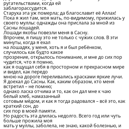
ругательствами, когда ей
заблагорассудится.
Старуха эта уж померла; да благославит её Аллах!
Пока я жил там, моя мать, по-видимому, прижилась у
своего муллы: однажды она прислала за мной из
Сасны лошадей.
Лошади якобы повезли меня в Сасну.
Впрочем, я пишу это не только с чужих слов. В эти
минуты, когда я ехал
на лошадях, у меня, хоть я и был ребёнком,
случилось как будто какое
прозрение, открылось понимание, и мне до сих пор
чудится, что я помню,
как я ощущал себя в просторном и прекрасном мире
и видел, как передо
мною на дороге переливались красками яркие лучи.
Я доехал до Сасны. Как, каким образом, кто меня
встретил – не помню;
однако ласка отчима и то, как он дал мне к чаю
белый хлеб, намазанный
сотовым мёдом, и как я тогда радовался – всё это, как
краткий сон, до
сих пор в моей памяти.
Но радость эта длилась недолго. Всего год или чуть
больше прожила моя
мать у муллы, заболела, не знаю, какой болезнью, и