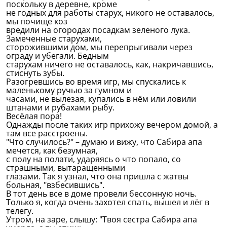
поскольку в деревне, кроме
не годных для работы старух, никого не оставалось,
мы почище коз
вредили на огородах посадкам зеленого лука.
Замеченные старухами,
сторожившими дом, мы перепрыгивали через
ограду и убегали. Бедным
старухам ничего не оставалось, как, накричавшись,
стиснуть зубы.
Разогревшись во время игр, мы спускались к
маленькому ручью за гумном и
часами, не вылезая, купались в нём или ловили
штанами и рубахами рыбу.
Весёлая пора!
Однажды после таких игр прихожу вечером домой, а
там все расстроены.
"Что случилось?" – думаю и вижу, что Сабира апа
мечется, как безумная,
с полу на полати, ударяясь о что попало, со
страшными, вытаращенными
глазами. Так я узнал, что она пришла с жатвы
больная, "взбесившись".
В тот день все в доме провели бессонную ночь.
Только я, когда очень захотел спать, вышел и лёг в
телегу.
Утром, на заре, слышу: "Твоя сестра Сабира апа