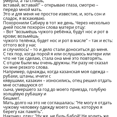
умерла, а ты спишь,
вставай, вставай!" – открываю глаза, смотрю –
передо мной мать.
Это и для меня не простое известие, и, хоть сон и
сладок, я вскакиваю.
Похоронили Сабиру в тот же день. Через несколько
дней после похорон слова матери отцу:
– Вот "возьмёшь чужого ребёнка, будут нос и рот в
крови; возьмёшь
чужого телёнка, будет нос и рот в масле" – так и есть:
оттого всё у нас
и случилось! – то и дело стали доноситься до меня.
С тех пор, когда порой я или ослушаюсь матери или
что не так сделаю, стала она мне это повторять.
С отцом были мы очень дружны. Ни разу не сказал
он мне резкого слова.
Например, однажды, когда казанская моя одежда –
рубахи, штаны, ичиги с
кявушами, казакин – износились, отец решил отдать
мне оставшуюся от
сына, умершего за год до моего приезда, голубую
холщёвую рубашку и
бешмет.
Мать долго на это не соглашалась: "Не могу я отдать
чужому человеку одежду моего сына, которую я
берегу как память".
Наконец, отец: "Ну же, не будь бабой! Не ходить же