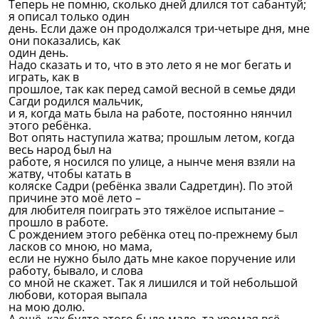
Теперь не помню, сколько дней длился тот сабантуй;
я описал только один
день. Если даже он продолжался три-четыре дня, мне
они показались, как
один день.
Надо сказать и то, что в это лето я не мог бегать и
играть, как в
прошлое, так как перед самой весной в семье дяди
Сагди родился мальчик,
и я, когда мать была на работе, постоянно нянчил
этого ребёнка.
Вот опять наступила жатва; прошлым летом, когда
весь народ был на
работе, я носился по улице, а нынче меня взяли на
жатву, чтобы катать в
коляске Садри (ребёнка звали Садретдин). По этой
причине это моё лето –
для любителя поиграть это тяжёлое испытание –
прошло в работе.
С рождением этого ребёнка отец по-прежнему был
ласков со мною, но мама,
если не нужно было дать мне какое поручение или
работу, бывало, и слова
со мной не скажет. Так я лишился и той небольшой
любови, которая выпала
на мою долю.