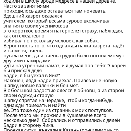
ходили в школу вроде медресе в нашей деревне.
Часто за занятиями
приходилось даже оставаться там ночевать.
Здешний хазрет оказался
учителем, который весьма сурово вколачивал
знания в своих учеников; за
это короткое время я натерпелся страху, наблюдая,
как он ежедневно
избивал по нескольку человек, как собак.
Вероятность того, что однажды палка хазрета падёт
и на меня, очень
пугала меня, да и очень трудно было погоняемому с
другими шакирдами
идти на утренний намаз, и я думал про себя: "Скорей
бы приехал дядя
Бадри, я бы уехал в Яик!"
Наконец, дядя Бадри приехал. Привёз мне новую
шапку, новые валенки и бешмет.
Я с большой радостью оделся в обновы, а из старой
своей одежды старую
шапку спрятал на чердаке, чтобы когда-нибудь
однажды приехать и найти
её. Это тоже один из странных моих поступков.
После этого мы прожили в Кушлавыче всего
несколько дней. Собрались и отправились с дядей
Бадри в сторону Яика.
Проехав сутки, въехали в Казань (по-видимому со