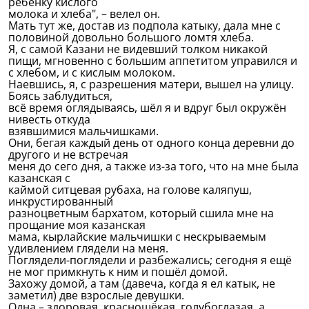
ребёнку кислого
молока и хлеба", – велел он.
Мать тут же, достав из подпола катыку, дала мне с
половиной довольно большого ломтя хлеба.
Я, с самой Казани не видевший толком никакой
пищи, мгновенно с большим аппетитом управился и
с хлебом, и с кислым молоком.
Наевшись, я, с разрешения матери, вышел на улицу.
Боясь заблудиться,
всё время оглядываясь, шёл я и вдруг был окружён
нивесть откуда
взявшимися мальчишками.
Они, бегая каждый день от одного конца деревни до
другого и не встречая
меня до сего дня, а также из-за того, что на мне была
казанская с
каймой ситцевая рубаха, на голове каляпуш,
инкрустированный
разноцветным бархатом, который сшила мне на
прощание моя казанская
мама, кырлайские мальчишки с нескрываемым
удивлением глядели на меня.
Поглядели-поглядели и разбежались; сегодня я ещё
не мог примкнуть к ним и пошёл домой.
Захожу домой, а там (давеча, когда я ел катык, не
заметил) две взрослые девушки.
Одна – здоровая, краснощёкая, голубоглазая, а