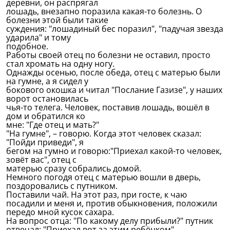
деревни, он распрягал
лошадь, внезапно поразила какая-то болезнь. О
болезни этой были такие
суждения: "лошадиный бес поразил", "падучая звезда
ударила" и тому
подобное.
Работы своей отец по болезни не оставил, просто
стал хромать на одну ногу.
Однажды осенью, после обеда, отец с матерью были
на гумне, а я сидел у
бокового окошка и читал "Послание Газизе", у наших
ворот остановилась
чья-то телега. Человек, поставив лошадь, вошёл в
дом и обратился ко
мне: "Где отец и мать?"
"На гумне", – говорю. Когда этот человек сказал:
"Пойди приведи", я
бегом на гумно и говорю:"Приехал какой-то человек,
зовёт вас", отец с
матерью сразу собрались домой.
Немного погодя отец с матерью вошли в дверь,
поздоровались с путником.
Поставили чай. На этот раз, при госте, к чаю
посадили и меня и, против обыкновения, положили
передо мной кусок сахара.
На вопрос отца: "По какому делу прибыли?" путник
отвечал: "Приехал вот за этим ребёнком".