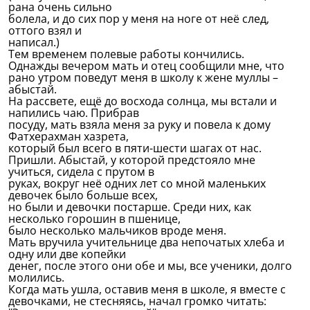
рана очень сильно
болела, и до сих пор у меня на ноге от неё след,
оттого взял и
написал.)
Тем временем полевые работы кончились.
Однажды вечером мать и отец сообщили мне, что
рано утром поведут меня в школу к жене муллы –
абыстай.
На рассвете, ещё до восхода солнца, мы встали и
напились чаю. Прибрав
посуду, мать взяла меня за руку и повела к дому
Фатхерахман хазрета,
который был всего в пяти-шести шагах от нас.
Пришли. Абыстай, у которой предстояло мне
учиться, сидела с прутом в
руках, вокруг неё одних лет со мной маленьких
девочек было больше всех,
но были и девочки постарше. Среди них, как
несколько горошин в пшенице,
было несколько мальчиков вроде меня.
Мать вручила учительнице два непочатых хлеба и
одну или две копейки
денег, после этого они обе и мы, все ученики, долго
молились.
Когда мать ушла, оставив меня в школе, я вместе с
девочками, не стесняясь, начал громко читать: