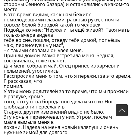
стороны Сенного базара) и остановились в каком-то
месте.
В это время видим, как к нам бежит с
помолодевшими глазами, раскрыв руки, с почти
совсем белой бородой какой-то человек.
Подойдя ко мне: "Неужели ты ещё живой?! Твоя мать
только вчера видела
тебя во сне, пошли, отведу тебя домой, попьёшь
чаю, переночуешь у нас",
– с такими словами он увёл меня.
Пришли домой. Мама встретила меня. Бедная,
соскучилась, тоже плачет.
Для меня собрали чай. Отец принёс из харчевни
пельменей, угостились.
Расспросили меня о том, что я пережил за это время.
Я рассказал, что
помнил.
У этих моих родителей за то время, что мы прожили
в разлуке, кроме
того, что у отца борода поседела и что из Новой
слободы они переехали в
Старую, других изменений видно не было.
Эту ночь я переночевал у них. Утром, после чая,
мама вымыла меня в
лохани. Надела на меня новый каляпуш и очень
нужные зимой для долгого