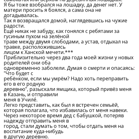
Я бы тоже взобрался на лошадку, да денег нет. У
матери просить я боялся, а сама она не
догадывалась.
Так я возвращался домой, наглядевшись на чужие
радости.
Ещё никак не забуду, как гонялся с ребятами за
гусиным пухом на зелёной
траве между двумя слободами, а устав, отдыхал на
травке, расположившись
лицом к Ханской мечети.***
Приблизительно через два года моей жизни у новых
родителей они оба
одновременно заболели. Думая о смерти и опасаясь:
"Что будет с
ребёнком, если мы умрём? Надо хоть переправить
его в его родную
деревню", разыскали ямщика, который привёз меня
в Казань, и отправили
меня в Училé.
Легко представить, как был я встречен семьёй,
которая полагала, что избавилась от меня навеки.
Через некоторое время дед с бабушкой, потеряв
надежду отправить меня в
город, стали думать о том, чтобы отдать меня на
воспитание куда-нибудь
в другую деревню.